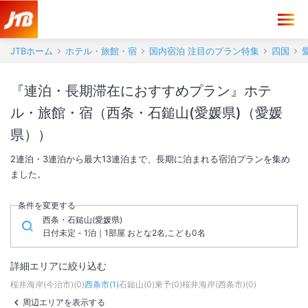
JTBホーム
ホテル・旅館・宿
国内宿泊 注目のプラン特集
四国
『連泊・長期滞在におすすめプラン』ホテ
ル・旅館・宿（西条・石鎚山(愛媛県)（愛媛
県））
2連泊・3連泊から最大13連泊まで、長期に泊まれる宿泊プランを集め
ました。
条件を変更する
西条・石鎚山(愛媛県)
日付未定 - 1泊｜1部屋 おとな2名,こども0名
詳細エリアに絞り込む
桜井海岸(今治市)
(
0
)
西条市
(
1
)
石鎚山
(
0
)
東予
(
0
)
桜井海岸(西条市)
(
0
)
周辺エリアを表示する