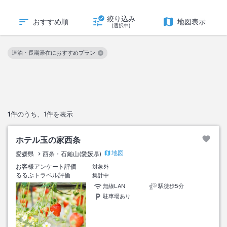
絞り込み
おすすめ順
地図表示
(選択中)
連泊・長期滞在におすすめプラン
この絞り込み条件を解除
1
件のうち、
1
件を表示
ホテル玉の家西条
地図
愛媛県
西条・石鎚山(愛媛県)
お客様アンケート評価
対象外
るるぶトラベル評価
集計中
無線LAN
駅徒歩5分
駐車場あり