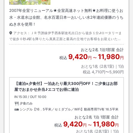
2007年全室リニューアル★全室高速ネット無料★お料理に使うお
水・水道水は全館、名水百選日本一おいしい水2年連続優勝のうち
ぬき水を使用！
アクセス：
ＪＲ予讃線伊予西条駅改札出口から徒歩１分♪ロータリーま
で徒歩０秒♪駅を降りたら真真正面と最高の立地でお客様をお迎えいたし
ます。
おとな
2
名
1
泊
1
部屋 合計
9,420
11,980
税込
円
〜
円
おとな1名 (
2
名1室)｜
1
泊
税込
4,710円〜5,990円
【連泊×夕食付】一泊あたり最大300円OFF！ご夕食はお部
屋でおまかせ弁当♪エコでお得に連泊
IN
チェックイン
15:30
/ OUT
チェックアウト
10:00
夕食のみ
シングル【16．5平米／セミダブル／WiFi】動画専用TV有
16.5平米
おとな
2
名
1
泊
1
部屋 合計
9,420
11,980
税込
円
〜
円
おとな1名 (
2
名1室)｜
1
泊