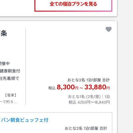
全ての宿泊プランを見る
西条
開催中
の健康朝食付
台先着順で
おとな
2
名
1
泊
1
部屋 合計
8,300
33,880
税込
円
〜
円
 【電車】
おとな1名 (
2
名1室)｜
1
泊
ーで約６分
税込
4,150円〜16,940円
動車道 い
てパン朝食ビュッフェ付
おとな
2
名
1
泊
1
部屋 合計