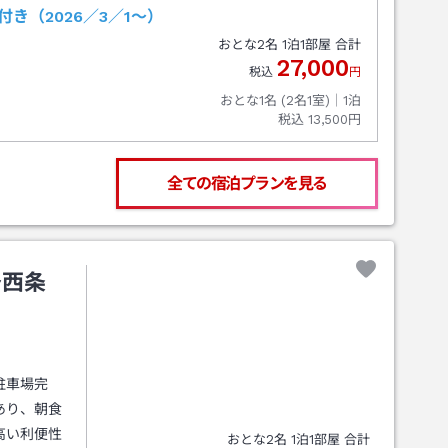
き（2026／3／1～）
おとな
2
名
1
泊
1
部屋 合計
27,000
税込
円
おとな1名 (
2
名1室)｜
1
泊
税込
13,500円
全ての宿泊プランを見る
予西条
駐車場完
あり、朝食
高い利便性
おとな
2
名
1
泊
1
部屋 合計