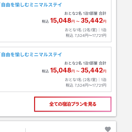
／自由を愉しむミニマルステイ
おとな
2
名
1
泊
1
部屋 合計
15,048
35,442
税込
円
〜
円
おとな1名 (
2
名1室)｜
1
泊
税込
7,524円〜17,721円
／自由を愉しむミニマルステイ
おとな
2
名
1
泊
1
部屋 合計
15,048
35,442
税込
円
〜
円
おとな1名 (
2
名1室)｜
1
泊
税込
7,524円〜17,721円
全ての宿泊プランを見る