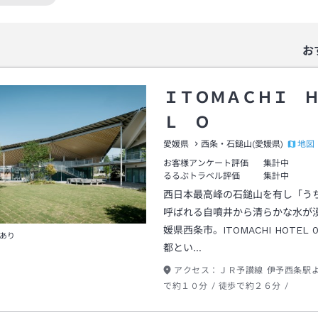
絞り込み条件を解除
お
ＩＴＯＭＡＣＨＩ 
Ｌ Ｏ
地図
愛媛県
西条・石鎚山(愛媛県)
お客様アンケート評価
集計中
るるぶトラベル評価
集計中
西日本最高峰の石鎚山を有し「う
呼ばれる自噴井から清らかな水が
媛県西条市。ITOMACHI HOTEL 
あり
都とい…
アクセス：
ＪＲ予讃線 伊予西条駅
で約１０分 / 徒歩で約２６分 /