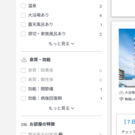
温泉
2
大浴場あり
4
露天風呂あり
1
貸切・家族風呂あり
2
もっと見る
泉質・効能
泉質：硫黄泉
0
泉質：酸性泉
0
効能：関節痛
1
大浴場
効能：病後回復期
1
無線L
もっと見る
【７
お部屋の特徴
チェッ
露天風呂付客室
0