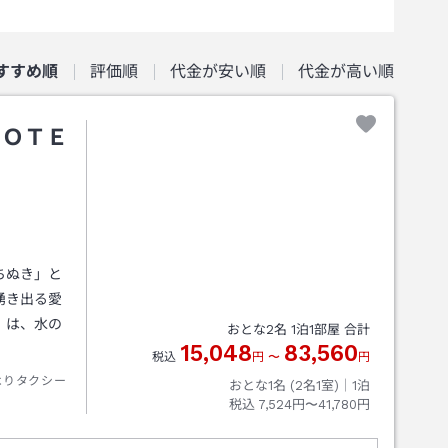
すすめ順
評価順
代金が安い順
代金が高い順
ＨＯＴＥ
ちぬき」と
湧き出る愛
0 は、水の
おとな
2
名
1
泊
1
部屋 合計
15,048
83,560
税込
円
〜
円
よりタクシー
おとな1名 (
2
名1室)｜
1
泊
税込
7,524円〜41,780円