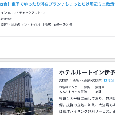
12食】東予でゆったり滞在プラン♪ちょっとだけ周辺ミニ散策付
クイン
15:00
/ チェックアウト
10:00
/朝食付き
（瀬戸内海眺望）バス・トイレ付【禁煙】
10畳＋踏込1畳
ホテルルートイン伊
地図
愛媛県
西条・石鎚山(愛媛県)
お客様アンケート評価
集計中
るるぶトラベル評価
集計中
県道１３号線に面しており、無料
備。抜群の立地に加え、大浴場も
は和洋バイキング無料サービス。