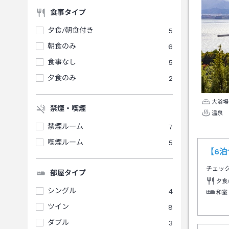
食事タイプ
夕食/朝食付き
5
朝食のみ
6
食事なし
5
夕食のみ
2
大浴場
禁煙・喫煙
温泉
禁煙ルーム
7
喫煙ルーム
5
【6泊
チェッ
部屋タイプ
夕食
シングル
4
和室
ツイン
8
ダブル
3