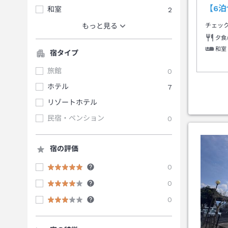
【6泊
和室
2
もっと見る
チェッ
夕食
和室
宿タイプ
旅館
0
ホテル
7
リゾートホテル
民宿・ペンション
0
宿の評価
0
0
0