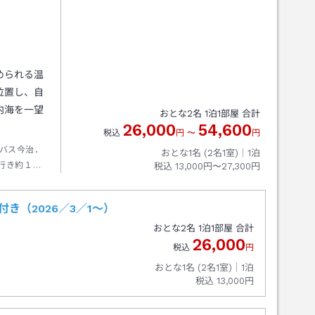
められる温
位置し、自
内海を一望
おとな
2
名
1
泊
1
部屋 合計
26,000
54,600
税込
円
〜
円
バス今治．
おとな1名 (
2
名1室)｜
1
泊
行き約１５
税込
13,000円〜27,300円
分
き（2026／3／1～）
おとな
2
名
1
泊
1
部屋 合計
26,000
税込
円
おとな1名 (
2
名1室)｜
1
泊
税込
13,000円