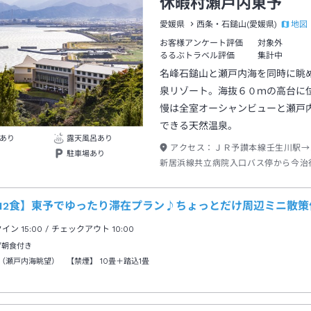
休暇村瀬戸内東予
地図
愛媛県
西条・石鎚山(愛媛県)
お客様アンケート評価
対象外
るるぶトラベル評価
集計中
名峰石鎚山と瀬戸内海を同時に眺
泉リゾート。海抜６０ｍの高台に
慢は全室オーシャンビューと瀬戸
できる天然温泉。
あり
露天風呂あり
アクセス：
ＪＲ予讃本線壬生川駅→
駐車場あり
新居浜線共立病院入口バス停から今治
分休暇村入口バス停下車→徒歩約１０
12食】東予でゆったり滞在プラン♪ちょっとだけ周辺ミニ散策付
クイン
15:00
/ チェックアウト
10:00
/朝食付き
（瀬戸内海眺望） 【禁煙】
10畳＋踏込1畳