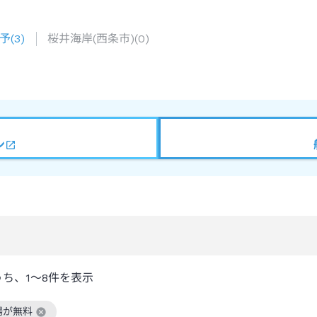
予
(
3
)
桜井海岸(西条市)
(
0
)
ン
うち、
1～8
件を表示
場が無料