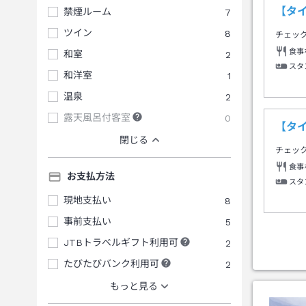
【タ
禁煙ルーム
7
ツイン
8
チェッ
食事
和室
2
スタ
和洋室
1
温泉
2
露天風呂付客室
0
【タ
閉じる
チェッ
食事
お支払方法
スタ
現地支払い
8
事前支払い
5
JTBトラベルギフト利用可
2
たびたびバンク利用可
2
もっと見る