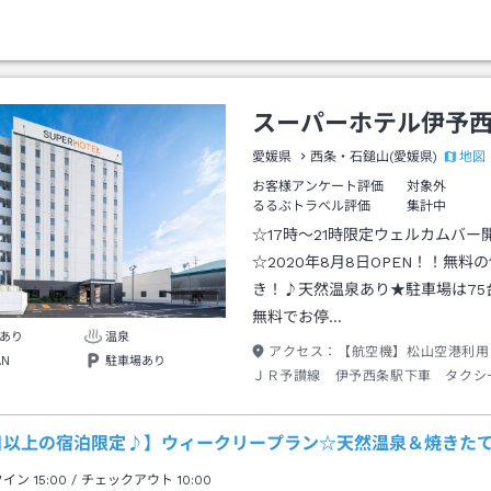
スーパーホテル伊予
地図
愛媛県
西条・石鎚山(愛媛県)
お客様アンケート評価
対象外
るるぶトラベル評価
集計中
☆17時～21時限定ウェルカムバー
☆2020年8月8日OPEN！！無料
き！♪天然温泉あり★駐車場は75
無料でお停…
あり
温泉
アクセス：
【航空機】松山空港利用
AN
駐車場あり
ＪＲ予讃線 伊予西条駅下車 タクシ
／料金７３０円程度 【お車】松山自
よ西条ＩＣより県道１３号線利用
日以上の宿泊限定♪】ウィークリープラン☆天然温泉＆焼きた
クイン
15:00
/ チェックアウト
10:00