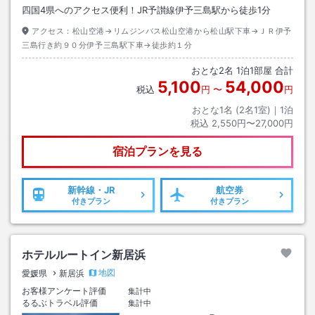
四国4県へのアクセス便利！JR予讃線伊予三島駅から徒歩1分
アクセス：
松山空港→リムジンバス松山空港から松山駅下車→ＪＲ伊予
三島行き約９０分伊予三島駅下車→徒歩約１分
おとな
2
名
1
泊
1
部屋 合計
5,100
54,000
税込
円
〜
円
おとな1名 (
2
名1室)｜
1
泊
税込
2,550円〜27,000円
宿泊プランを見る
新幹線・JR
航空券
付きプラン
付きプラン
ホテルルートイン新居浜
地図
愛媛県
新居浜
お客様アンケート評価
集計中
るるぶトラベル評価
集計中