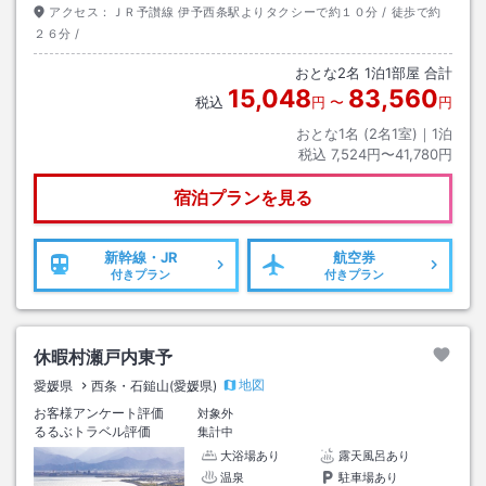
アクセス：
ＪＲ予讃線 伊予西条駅よりタクシーで約１０分 / 徒歩で約
２６分 /
おとな
2
名
1
泊
1
部屋 合計
15,048
83,560
税込
円
〜
円
おとな1名 (
2
名1室)｜
1
泊
税込
7,524円〜41,780円
宿泊プランを見る
新幹線・JR
航空券
付きプラン
付きプラン
休暇村瀬戸内東予
地図
愛媛県
西条・石鎚山(愛媛県)
お客様アンケート評価
対象外
るるぶトラベル評価
集計中
大浴場あり
露天風呂あり
温泉
駐車場あり