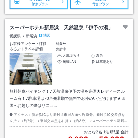
付きプラン
付きプラン
スーパーホテル新居浜 天然温泉「伊予の湯」
地図
愛媛県
新居浜
お客様アンケート評価
対象外
るるぶトラベル評価
集計中
大浴場あり
温泉
無線LAN
駐車場あり
無料朝食バイキング！♪天然温泉伊予の湯を完備★レディースル
ーム有！♪駐車場は70台先着順で無料でお停めいただけます★四
国へお越しの際はリニュ…
アクセス：
新居浜ICより新居浜市街方面へ約10分。新居浜IC交差点を
左折→（約7分）→東城交差点を右折→（約3分）→スーパーホテル新居
浜。
おとな
2
名
1
泊
1
部屋 合計