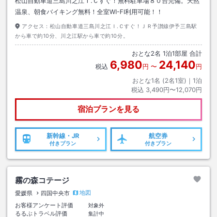
松山自動車道三島川之江Ｉ.Ｃすぐ！無料駐車場８０台完備。天然
温泉、朝食バイキング無料！全室WI-FI利用可能！！
アクセス：
松山自動車道三島川之江Ｉ.Ｃすぐ！ＪＲ予讃線伊予三島駅
から車で約10分、川之江駅から車で約10分。
おとな
2
名
1
泊
1
部屋 合計
6,980
24,140
税込
円
〜
円
おとな1名 (
2
名1室)｜
1
泊
税込
3,490円〜12,070円
宿泊プランを見る
新幹線・JR
航空券
付きプラン
付きプラン
霧の森コテージ
地図
愛媛県
四国中央市
お客様アンケート評価
対象外
るるぶトラベル評価
集計中