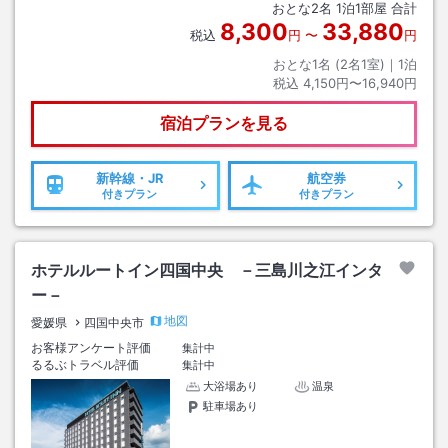
おとな
2
名
1
泊
1
部屋 合計
8,300
33,880
税込
円
〜
円
おとな1名 (
2
名1室)｜
1
泊
税込
4,150円〜16,940円
宿泊プランを見る
新幹線・JR
航空券
付きプラン
付きプラン
ホテルルートイン四国中央 －三島川之江インタ
ー－
地図
愛媛県
四国中央市
お客様アンケート評価
集計中
るるぶトラベル評価
集計中
大浴場あり
温泉
駐車場あり