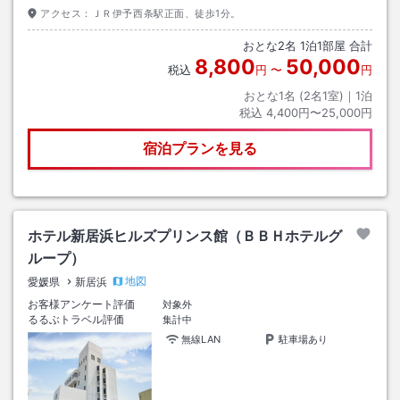
アクセス：
ＪＲ伊予西条駅正面、徒歩1分。
おとな
2
名
1
泊
1
部屋 合計
8,800
50,000
税込
円
〜
円
おとな1名 (
2
名1室)｜
1
泊
税込
4,400円〜25,000円
宿泊プランを見る
ホテル新居浜ヒルズプリンス館（ＢＢＨホテルグ
ループ）
地図
愛媛県
新居浜
お客様アンケート評価
対象外
るるぶトラベル評価
集計中
無線LAN
駐車場あり