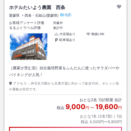
ホテルたいよう農園 西条
地図
愛媛県
西条・石鎚山(愛媛県)
お客様アンケート評価
対象外
るるぶトラベル評価
集計中
大浴場あり
無線LAN
駐車場あり
［農家が営む宿］自社栽培野菜をふんだんに使ったサラダバーや
バイキングが人気！
アクセス：
JR壬生川駅から北東方面に向かって徒歩10分。オレンジ色
の看板が目印です。
おとな
2
名
1
泊
1
部屋 合計
9,000
19,600
税込
円
〜
円
おとな1名 (
2
名1室)｜
1
泊
税込
4,500円〜9,800円