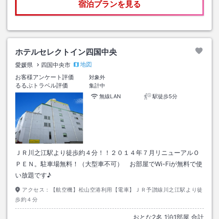
宿泊プランを見る
ホテルセレクトイン四国中央
地図
愛媛県
四国中央市
お客様アンケート評価
対象外
るるぶトラベル評価
集計中
無線LAN
駅徒歩5分
ＪＲ川之江駅より徒歩約４分！！２０１４年７月リニューアルＯ
ＰＥＮ。駐車場無料！（大型車不可） お部屋でWi-Fiが無料で使
い放題です♪
アクセス：
【航空機】松山空港利用【電車】ＪＲ予讃線川之江駅より徒
歩約４分
おとな
2
名
1
泊
1
部屋 合計