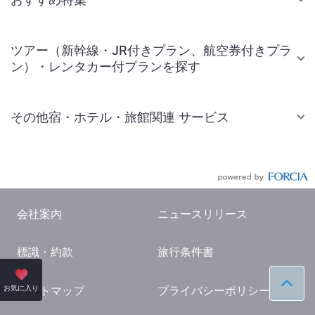
ツアー（新幹線・JR付きプラン、航空券付きプラ
ン）・レンタカー付プランを探す
その他宿・ホテル・旅館関連 サービス
国内旅行・国内ツアー
JR・新幹線付きツアー
航空券付きツアー
会社案内
ニュースリリース
現地観光・レジャーチケット
標識・約款
旅行条件書
国内観光ガイド
旅行・観光情報
ペー
お気に入り
サイトマップ
プライバシーポリシー