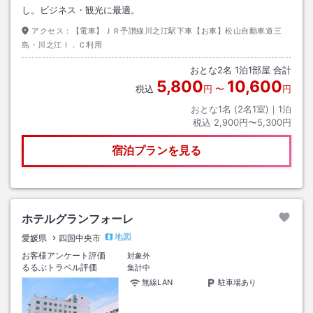
し。ビジネス・観光に最適。
アクセス：
【電車】ＪＲ予讃線川之江駅下車【お車】松山自動車道三
島・川之江Ｉ．Ｃ利用
おとな
2
名
1
泊
1
部屋 合計
5,800
10,600
税込
円
〜
円
おとな1名 (
2
名1室)｜
1
泊
税込
2,900円〜5,300円
宿泊プランを見る
ホテルグランフォーレ
地図
愛媛県
四国中央市
お客様アンケート評価
対象外
るるぶトラベル評価
集計中
無線LAN
駐車場あり