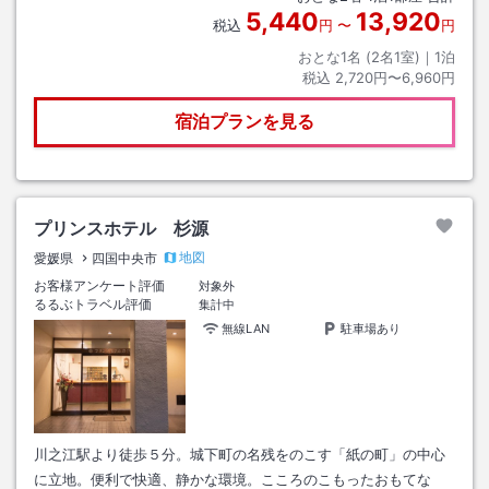
5,440
13,920
税込
円
〜
円
おとな1名 (
2
名1室)｜
1
泊
税込
2,720円〜6,960円
宿泊プランを見る
プリンスホテル 杉源
地図
愛媛県
四国中央市
お客様アンケート評価
対象外
るるぶトラベル評価
集計中
無線LAN
駐車場あり
川之江駅より徒歩５分。城下町の名残をのこす「紙の町」の中心
に立地。便利で快適、静かな環境。こころのこもったおもてな