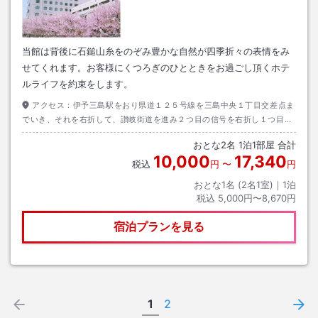
当館は背後に石鎚山糸をのぞみ豊かな自然が四季折々の表情をみ
せてくれます。お客様にくつろぎのひとときをお過ごし頂くホテ
ルライフを約束をします。
アクセス：
伊予三島駅をおり県道１２５号線を三島中央１丁目交差点ま
でいき、それを右折して、讃岐街道を進み２つ目の信号を右折し１つ目の
信号を左折すると右側に当館はござます。
おとな
2
名
1
泊
1
部屋 合計
10,000
17,340
税込
円
〜
円
おとな1名 (
2
名1室)｜
1
泊
税込
5,000円〜8,670円
宿泊プランを見る
1
2