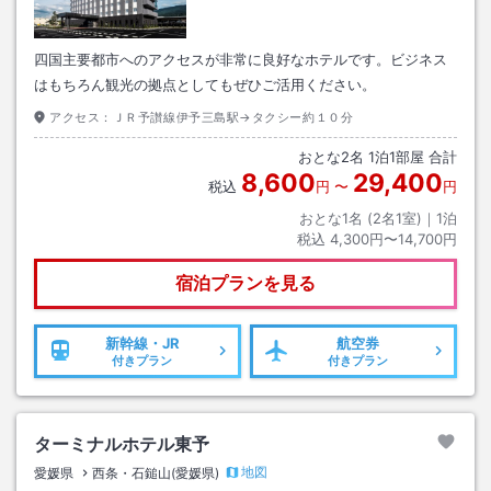
四国主要都市へのアクセスが非常に良好なホテルです。ビジネス
はもちろん観光の拠点としてもぜひご活用ください。
アクセス：
ＪＲ予讃線伊予三島駅→タクシー約１０分
おとな
2
名
1
泊
1
部屋 合計
8,600
29,400
税込
円
〜
円
おとな1名 (
2
名1室)｜
1
泊
税込
4,300円〜14,700円
宿泊プランを見る
新幹線・JR
航空券
付きプラン
付きプラン
ターミナルホテル東予
地図
愛媛県
西条・石鎚山(愛媛県)