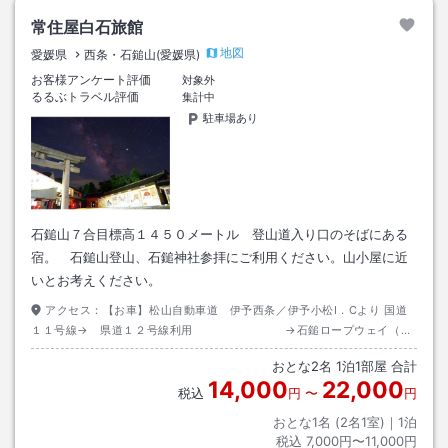
常住屋白石旅館
地図
愛媛県
西条・石鎚山(愛媛県)
お客様アンケート評価
対象外
るるぶトラベル評価
集計中
駐車場あり
石鎚山７合目標高１４５０メートル 登山道入り口のそばにある
宿。 石鎚山登山、石鎚神社参拝にご利用ください。山小屋に近
いとお考えください。
アクセス：
【お車】松山自動車道 伊予西条／伊予小松I．Cより 国道
１１号線→ 県道１２号線利用 →石鎚ロープウェイ（駐
車場はロープウェイ乗り場そばにあります）→ 石鎚ロープウェイ山頂駅か
おとな
2
名
1
泊
1
部屋 合計
ら徒歩約20分
14,000
22,000
税込
円
〜
円
おとな1名 (
2
名1室)｜
1
泊
税込
7,000円〜11,000円