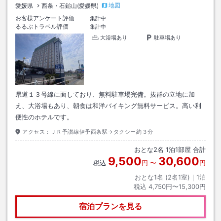
地図
愛媛県
西条・石鎚山(愛媛県)
お客様アンケート評価
集計中
るるぶトラベル評価
集計中
大浴場あり
駐車場あり
県道１３号線に面しており、無料駐車場完備。抜群の立地に加
え、大浴場もあり、朝食は和洋バイキング無料サービス。高い利
便性のホテルです。
アクセス：
ＪＲ予讃線伊予西条駅→タクシー約３分
おとな
2
名
1
泊
1
部屋 合計
9,500
30,600
税込
円
〜
円
おとな1名 (
2
名1室)｜
1
泊
税込
4,750円〜15,300円
宿泊プランを見る