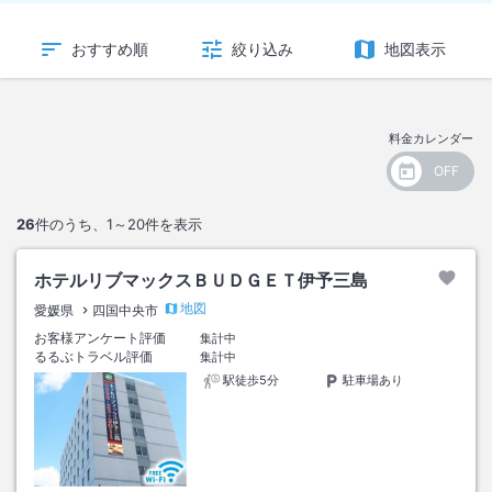
おすすめ順
絞り込み
地図表示
料金カレンダー
26
件のうち、
1～20
件を表示
ホテルリブマックスＢＵＤＧＥＴ伊予三島
地図
愛媛県
四国中央市
お客様アンケート評価
集計中
るるぶトラベル評価
集計中
駅徒歩5分
駐車場あり