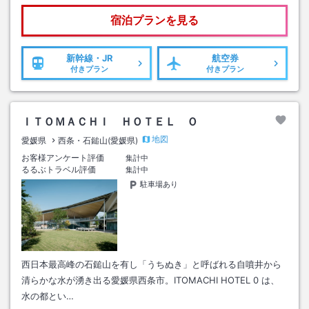
宿泊プランを見る
新幹線・JR
航空券
付きプラン
付きプラン
ＩＴＯＭＡＣＨＩ ＨＯＴＥＬ Ｏ
地図
愛媛県
西条・石鎚山(愛媛県)
お客様アンケート評価
集計中
るるぶトラベル評価
集計中
駐車場あり
西日本最高峰の石鎚山を有し「うちぬき」と呼ばれる自噴井から
清らかな水が湧き出る愛媛県西条市。ITOMACHI HOTEL 0 は、
水の都とい…