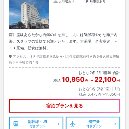
大浴場あり
駐車場あり
南に霊験あらたかな石鎚の山を拝し、北には気候穏やかな瀬戸内
海。スタッフの笑顔でお迎えいたします。大浴場、全客室Ｗｉ－
Ｆｉ完備。朝食は無料。
アクセス：
ＪＲ予讃線新居浜駅→バス住友病院前行き約５分久保田停留
所下車→徒歩約１分
おとな
2
名
1
泊
1
部屋 合計
10,950
22,100
税込
円
〜
円
おとな1名 (
2
名1室)｜
1
泊
税込
5,475円〜11,050円
宿泊プランを見る
新幹線・JR
航空券
付きプラン
付きプラン