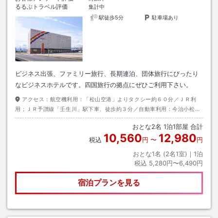
るるぶトラベル評価
集計中
駅徒歩5分
駐車場あり
ビジネス出張、ファミリー旅行、長期連泊、団体旅行にぴったり
なビジネスホテルです。四国旅行の拠点にぜひご利用下さい。
アクセス：
航空機利用：「松山空港」よりタクシー約６０分／ＪＲ利
用；ＪＲ予讃線「壬生川」駅下車、徒歩約３分／自動車利用：今治小松自
動車道「東予丹原iＩ．Ｃ」より県道４８号線から県道１３号線へ。
おとな
2
名
1
泊
1
部屋 合計
10,560
12,980
税込
円
〜
円
おとな1名 (
2
名1室)｜
1
泊
税込
5,280円〜6,490円
宿泊プランを見る