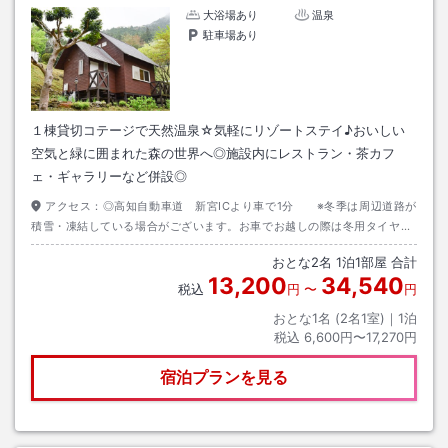
大浴場あり
温泉
駐車場あり
１棟貸切コテージで天然温泉☆気軽にリゾートステイ♪おいしい
空気と緑に囲まれた森の世界へ◎施設内にレストラン・茶カフ
ェ・ギャラリーなど併設◎
アクセス：
◎高知自動車道 新宮ICより車で1分 ※冬季は周辺道路が
積雪・凍結している場合がございます。お車でお越しの際は冬用タイヤ着
用、タイヤチェーン携行などのご準備をお願いいたします。
おとな
2
名
1
泊
1
部屋 合計
13,200
34,540
税込
円
〜
円
おとな1名 (
2
名1室)｜
1
泊
税込
6,600円〜17,270円
宿泊プランを見る