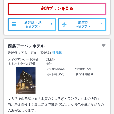
宿泊プランを見る
新幹線・JR
航空券
付きプラン
付きプラン
西条アーバンホテル
地図
愛媛県
西条・石鎚山(愛媛県)
お客様アンケート評価
対象外
るるぶトラベル評価
集計中
大浴場あり
無線LAN
駅徒歩5分
駐車場あり
ＪＲ伊予西条駅正面「上質のくつろぎとワンランク上の快適」
当ホテル自慢！！最上階展望浴場では壮大な景色を眺めながらの
入浴が楽しめます。