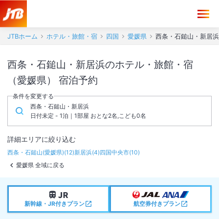
JTBホーム
ホテル・旅館・宿
四国
愛媛県
西条・石鎚山・新居浜
西条・石鎚山・新居浜のホテル・旅館・宿
（愛媛県） 宿泊予約
条件を変更する
西条・石鎚山・新居浜
日付未定 - 1泊｜1部屋 おとな2名,こども0名
詳細エリアに絞り込む
西条・石鎚山(愛媛県)
(
12
)
新居浜
(
4
)
四国中央市
(
10
)
愛媛県 全域に戻る
新幹線・JR付きプラン
航空券付きプラン