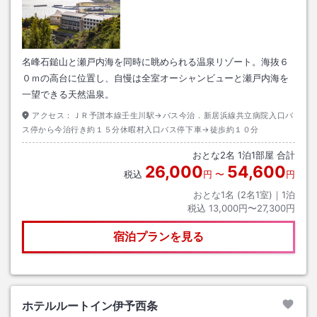
名峰石鎚山と瀬戸内海を同時に眺められる温泉リゾート。海抜６
０ｍの高台に位置し、自慢は全室オーシャンビューと瀬戸内海を
一望できる天然温泉。
アクセス：
ＪＲ予讃本線壬生川駅→バス今治．新居浜線共立病院入口バ
ス停から今治行き約１５分休暇村入口バス停下車→徒歩約１０分
おとな
2
名
1
泊
1
部屋 合計
26,000
54,600
税込
円
〜
円
おとな1名 (
2
名1室)｜
1
泊
税込
13,000円〜27,300円
宿泊プランを見る
ホテルルートイン伊予西条