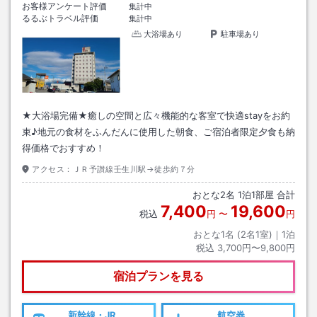
お客様アンケート評価
集計中
るるぶトラベル評価
集計中
大浴場あり
駐車場あり
★大浴場完備★癒しの空間と広々機能的な客室で快適stayをお約
束♪地元の食材をふんだんに使用した朝食、ご宿泊者限定夕食も納
得価格でおすすめ！
アクセス：
ＪＲ予讃線壬生川駅→徒歩約７分
おとな
2
名
1
泊
1
部屋 合計
7,400
19,600
税込
円
〜
円
おとな1名 (
2
名1室)｜
1
泊
税込
3,700円〜9,800円
宿泊プランを見る
新幹線・JR
航空券