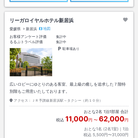
リーガロイヤルホテル新居浜
地図
愛媛県
新居浜
お客様アンケート評価
集計中
るるぶトラベル評価
集計中
駐車場あり
広いロビーにゆとりのある客室、最上級の癒しを追求した７階特
別階もご用意いたしております。
アクセス：
ＪＲ予讃線新居浜駅～タクシー（約１０分）
おとな
2
名
1
泊
1
部屋 合計
11,000
62,000
税込
円
〜
円
おとな1名 (
2
名1室)｜
1
泊
税込
5,500円〜31,000円