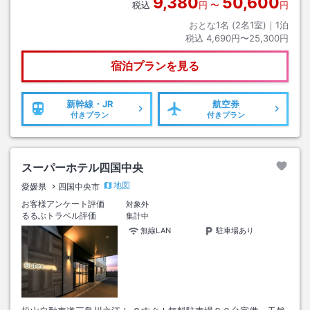
9,380
50,600
税込
円
〜
円
おとな1名 (
2
名1室)｜
1
泊
税込
4,690円〜25,300円
宿泊プランを見る
新幹線・JR
航空券
付きプラン
付きプラン
スーパーホテル四国中央
地図
愛媛県
四国中央市
お客様アンケート評価
対象外
るるぶトラベル評価
集計中
無線LAN
駐車場あり