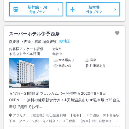
新幹線・JR
航空券
付きプラン
付きプラン
スーパーホテル伊予西条
地図
愛媛県
西条・石鎚山(愛媛県)
お客様アンケート評価
対象外
るるぶトラベル評価
集計中
大浴場あり
温泉
無線LAN
駐車場あり
☆17時～21時限定ウェルカムバー開催中☆2020年8月8日
OPEN！！無料の健康朝食付き！♪天然温泉あり★駐車場は75台先
着順で無料でお停…
アクセス：
【航空機】松山空港利用 【電車】ＪＲ予讃線 伊予西条駅
下車 タクシーで約６分／料金７３０円程度 【お車】松山自動車道 い
よ西条ＩＣより県道１３号線利用