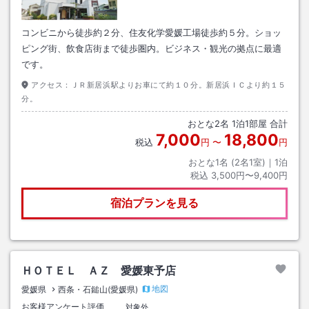
コンビニから徒歩約２分、住友化学愛媛工場徒歩約５分。ショッ
ピング街、飲食店街まで徒歩圏内。ビジネス・観光の拠点に最適
です。
アクセス：
ＪＲ新居浜駅よりお車にて約１０分。新居浜ＩＣより約１５
分。
おとな
2
名
1
泊
1
部屋 合計
7,000
18,800
税込
円
〜
円
おとな1名 (
2
名1室)｜
1
泊
税込
3,500円〜9,400円
宿泊プランを見る
ＨＯＴＥＬ ＡＺ 愛媛東予店
地図
愛媛県
西条・石鎚山(愛媛県)
お客様アンケート評価
対象外