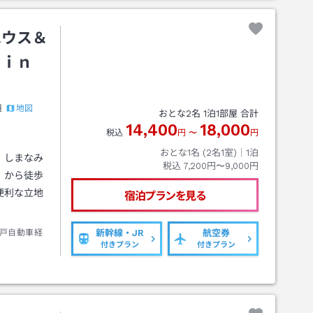
ハウス＆
 ｉｎ
地図
道
おとな
2
名
1
泊
1
部屋 合計
14,400
18,000
税込
円
〜
円
おとな1名 (
2
名1室)｜
1
泊
。しまなみ
税込
7,200円〜9,000円
」から徒歩
便利な立地
宿泊プランを見る
戸自動車経
新幹線・JR
航空券
付きプラン
付きプラン