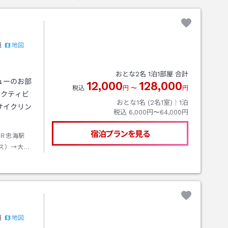
地図
道
おとな
2
名
1
泊
1
部屋 合計
ューのお部
12,000
128,000
税込
円
〜
円
アクティビ
おとな1名 (
2
名1室)｜
1
泊
サイクリン
税込
6,000円〜64,000円
宿泊プランを見る
Ｒ忠海駅
ス）→大三
（乗継）
地図
道