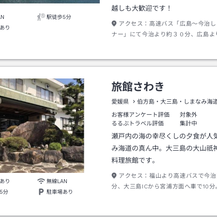
越しも大歓迎です！
AN
駅徒歩5分
アクセス：
高速バス「広島～今治し
あり
ナー」にて今治より約３０分、広島よ
間、伯方島ＢＳ（バスストップ）にて
からは送迎あり。専用の桟橋もあり、
りつけることもできます。
旅館さわき
愛媛県
伯方島・大三島・しまなみ海
お客様アンケート評価
対象外
るるぶトラベル評価
集計中
瀬戸内の海の幸尽くしの夕食が人
み海道の真ん中。大三島の大山祇
料理旅館です。
アクセス：
福山より高速バスで今治
あり
無線LAN
分、大三島ICから宮浦方面へ車で10分
5分
駐車場あり