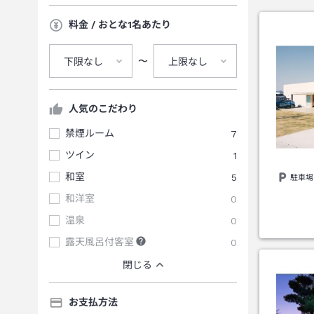
料金 / おとな1名あたり
〜
下限なし
上限なし
人気のこだわり
禁煙ルーム
7
ツイン
1
和室
5
駐車場
和洋室
0
温泉
0
露天風呂付客室
0
閉じる
お支払方法