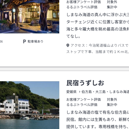
お客様アンケート評価
対象外
るるぶトラベル評価
集計中
しまなみ海道の真ん中に浮かぶ大
ターチェンジ近くに位置し客室か
海と多々羅大橋を眺め最高の活魚
てなし。
AN
駐車場あり
アクセス：
今治尾道福山よりバスで
ストップで下車、当館まで約１Ｋｍ北
合は大三島インターチェンジで降り当
分で到着。
民宿うずしお
愛媛県
伯方島・大三島・しまなみ海
お客様アンケート評価
対象外
るるぶトラベル評価
集計中
しまなみ海道の塩で有名な伯方島
民宿。館内には生簀もあり、新鮮
提供しています。専用桟橋を持ち