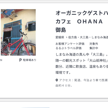
オーガニックゲスト
カフェ ＯＨＡＮＡ
御島
愛媛県
伯方島・大三島・しまなみ海
お客様アンケート評価
対象外
るるぶトラベル評価
集計中
しまなみ海道の真ん中「大三島」
AN
駐車場あり
随一の観光スポット「大山祇神社
数分、近隣に飲食店、温泉もあり
環境です。
アクセス：
尾道、今治より車で西瀬
由約４０分。