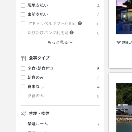
現地支払い
4
事前支払い
3
JTBトラベルギフト利用可
0
たびたびバンク利用可
0
もっと見る
無線L
食事タイプ
夕食/朝食付き
5
朝食のみ
3
食事なし
4
夕食のみ
0
禁煙・喫煙
禁煙ルーム
7