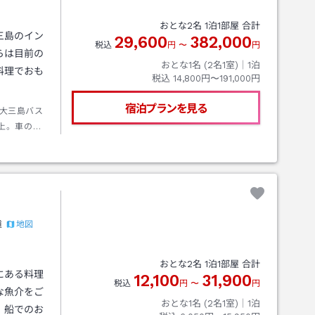
おとな
2
名
1
泊
1
部屋 合計
三島のイン
29,600
382,000
税込
円
〜
円
らは目前の
おとな1名 (
2
名1室)｜
1
泊
料理でおも
税込
14,800円〜191,000円
宿泊プランを見る
大三島バス
上。車の場
館まで約２
地図
道
おとな
2
名
1
泊
1
部屋 合計
にある料理
12,100
31,900
税込
円
〜
円
な魚介をご
おとな1名 (
2
名1室)｜
1
泊
、船でのお