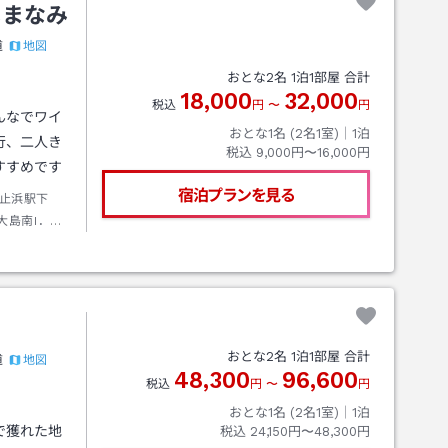
しまなみ
地図
道
おとな
2
名
1
泊
1
部屋 合計
18,000
32,000
税込
円
〜
円
んなでワイ
おとな1名 (
2
名1室)｜
1
泊
行、二人き
税込
9,000円〜16,000円
すすめです
宿泊プランを見る
止浜駅下
島南I．C
所
おとな
2
名
1
泊
1
部屋 合計
地図
道
48,300
96,600
税込
円
〜
円
おとな1名 (
2
名1室)｜
1
泊
で獲れた地
税込
24,150円〜48,300円