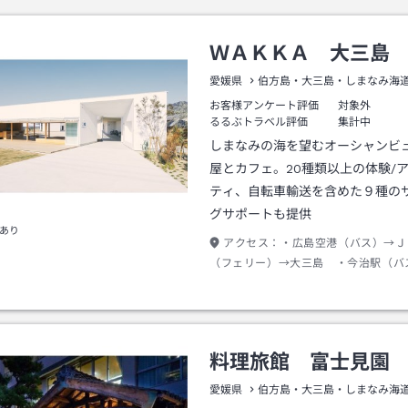
ＷＡＫＫＡ 大三島
愛媛県
伯方島・大三島・しまなみ海
お客様アンケート評価
対象外
るるぶトラベル評価
集計中
しまなみの海を望むオーシャンビ
屋とカフェ。20種類以上の体験/
ティ、自転車輸送を含めた９種の
グサポートも提供
あり
アクセス：
・広島空港（バス）→Ｊ
（フェリー）→大三島 ・今治駅（バ
島ＢＳ ・尾道駅（バス）→因島大橋
料理旅館 富士見園
愛媛県
伯方島・大三島・しまなみ海