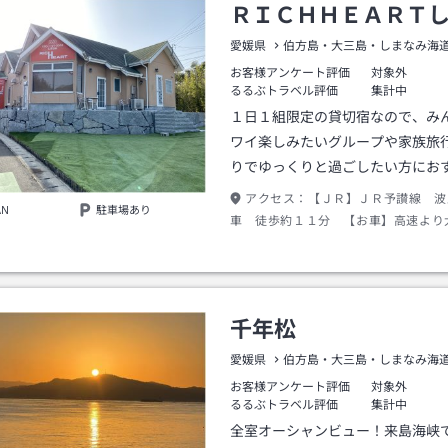
ＲＩＣＨＨＥＡＲＴ
愛媛県
伯方島・大三島・しまなみ海
お客様アンケート評価
対象外
るるぶトラベル評価
集計中
１日１組限定の貸切宿なので、み
ワイ楽しみたいグループや家族旅
りでゆっくりと過ごしたい方にお
アクセス：
【ＪＲ】ＪＲ予讃線 波
AN
駐車場あり
車 徒歩約１１分 【お車】高速より大
を降りて信号を右折して約２００ｍの
千年松
愛媛県
伯方島・大三島・しまなみ海
お客様アンケート評価
対象外
るるぶトラベル評価
集計中
全室オーシャンビュー！来島海峡