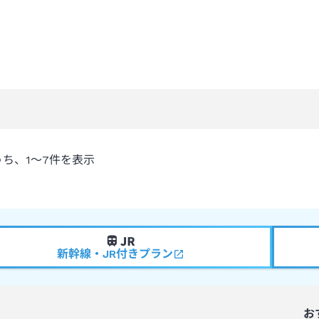
うち、
1～7
件を表示
新幹線・JR付きプラン
お