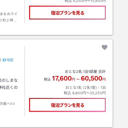
税込
6,050円〜15,950円
宿泊プランを見る
まなみライ
り約２時
下車。ＢＳ
船で直接乗
地図
道
おとな
2
名
1
泊
1
部屋 合計
17,600
60,500
税込
円
〜
円
気のしまな
神社近くの
おとな1名 (
2
名1室)｜
1
泊
税込
8,800円〜30,250円
方面へ50
宿泊プランを見る
。