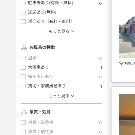
駐車場あり(有料・無料)
6
送迎あり(無料)
送迎あり（有料・無料）
もっと見る
お風呂の特徴
温泉
0
無線L
大浴場あり
1
露天風呂あり
0
貸切・家族風呂あり
1
もっと見る
泉質・効能
泉質：硫黄泉
0
泉質：酸性泉
0