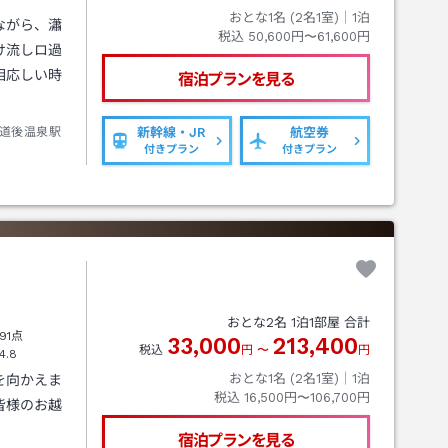
おとな1名 (
2
名1室)｜
1
泊
ながら、瀟
税込
50,600円〜61,600円
け流しロ過
相応しい時
宿泊プランを見る
道後温泉駅
新幹線・JR
航空券
付きプラン
付きプラン
おとな
2
名
1
泊
1
部屋 合計
91点
33,000
213,400
税込
円
〜
円
4.8
おとな1名 (
2
名1室)｜
1
泊
を向かえま
税込
16,500円〜106,700円
皆様のお越
。
宿泊プランを見る