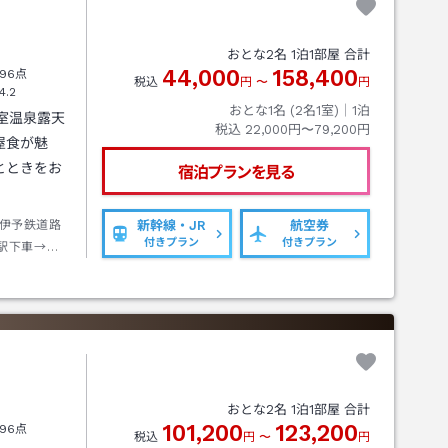
おとな
2
名
1
泊
1
部屋 合計
44,000
158,400
96点
税込
円
〜
円
4.2
おとな1名 (
2
名1室)｜
1
泊
客室温泉露天
税込
22,000円〜79,200円
屋食が魅
とときをお
宿泊プランを見る
伊予鉄道路
新幹線・JR
航空券
付きプラン
付きプラン
駅下車→徒
おとな
2
名
1
泊
1
部屋 合計
101,200
123,200
96点
税込
円
〜
円