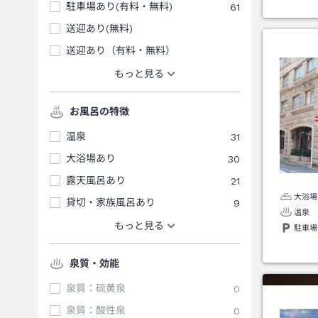
駐車場あり(有料・無料)
61
送迎あり(無料)
送迎あり（有料・無料）
もっと見る
お風呂の特徴
温泉
31
大浴場あり
30
露天風呂あり
21
大浴場
貸切・家族風呂あり
9
温泉
もっと見る
駐車場
泉質・効能
泉質：硫黄泉
0
泉質：酸性泉
0