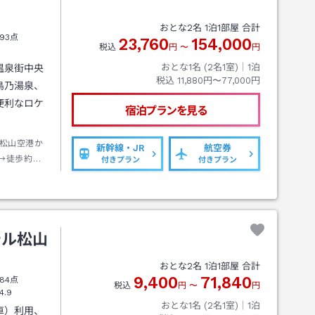
おとな
2
名
1
泊
1
部屋 合計
93点
23,760
154,000
税込
円
〜
円
おとな1名 (
2
名1室)｜
1
泊
温泉街中央
税込
11,880円〜77,000円
鳥乃湯泉、
便利なロケ
宿泊プランを見る
松山空港か
新幹線・JR
航空券
→徒歩約５
付きプラン
付きプラン
テル松山
おとな
2
名
1
泊
1
部屋 合計
9,400
71,840
84点
税込
円
〜
円
4.9
おとな1名 (
2
名1室)｜
1
泊
車）利用、