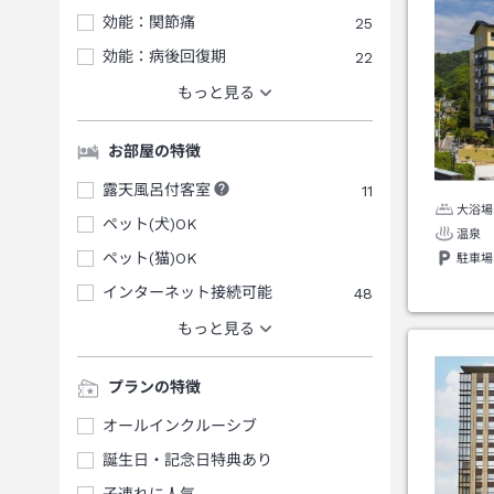
効能：関節痛
25
効能：病後回復期
22
もっと見る
お部屋の特徴
露天風呂付客室
11
大浴場
ペット(犬)OK
温泉
ペット(猫)OK
駐車場
インターネット接続可能
48
もっと見る
プランの特徴
オールインクルーシブ
誕生日・記念日特典あり