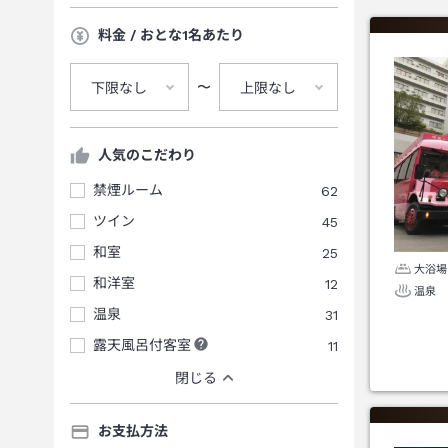
料金 / おとな1名あたり
〜
下限なし
上限なし
人気のこだわり
禁煙ルーム
62
ツイン
45
和室
25
大浴場
和洋室
12
温泉
温泉
31
露天風呂付客室
11
閉じる
お支払方法