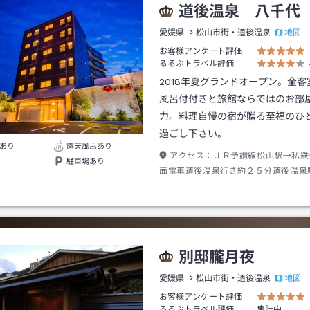
道後温泉 八千代
地図
愛媛県
松山市街・道後温泉
お客様アンケート評価
るるぶトラベル評価
2018年夏グランドオープン。全
風呂付付きと旅館ならではのお部
力。料理自慢の宿が贈る至福のひ
過ごし下さい。
あり
露天風呂あり
アクセス：
ＪＲ予讃線松山駅→私鉄
駐車場あり
面電車道後温泉行き約２５分道後温泉
歩約７分
別邸朧月夜
地図
愛媛県
松山市街・道後温泉
お客様アンケート評価
るるぶトラベル評価
集計中