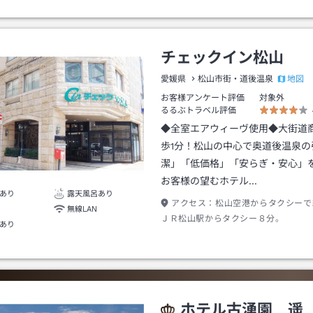
チェックイン松山
地図
愛媛県
松山市街・道後温泉
お客様アンケート評価
対象外
るるぶトラベル評価
◆全室エアウィーヴ使用◆大街道
歩1分！松山の中心で奥道後温泉の
潔」「低価格」「安らぎ・安心」
お客様の望むホテル…
あり
露天風呂あり
アクセス：
松山空港からタクシーで
無線LAN
ＪＲ松山駅からタクシー８分。
あり
ホテル古湧園 遥