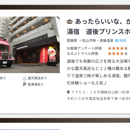
あったらいいな、
湯宿 道後プリンス
地図
愛媛県
松山市街・道後温泉
お客様アンケート評価
るるぶトラベル評価
道後でも有数の広さを誇る大浴場
かな露天風呂など２２種の趣ある
りで温泉三昧が楽しめる湯宿。館
あり
露天風呂あり
化体験ショーも人気♪
駐車場あり
アクセス：
ＪＲ予讃線松山駅→私鉄
き約２５分市電道後温泉駅下車→徒歩