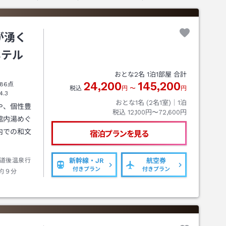
が湧く
ホテル
おとな
2
名
1
泊
1
部屋 合計
24,200
145,200
86点
税込
円
〜
円
4.3
おとな1名 (
2
名1室)｜
1
泊
や、個性豊
税込
12,100円〜72,600円
館内湯めぐ
内での和文
宿泊プランを見る
道後温泉行
新幹線・JR
航空券
付きプラン
付きプラン
約９分