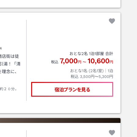
4
おとな
2
名
1
泊
1
部屋 合計
商店街は徒
7,000
10,600
税込
円
〜
円
引湯！「清
おとな1名 (
2
名1室)｜
1
泊
を理念に、
税込
3,500円〜5,300円
約２０分。
宿泊プランを見る