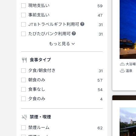
現地支払い
59
事前支払い
47
JTBトラベルギフト利用可
31
たびたびバンク利用可
31
もっと見る
食事タイプ
大浴場
夕食/朝食付き
31
温泉
朝食のみ
57
食事なし
54
夕食のみ
4
禁煙・喫煙
禁煙ルーム
62