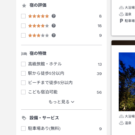
宿の評価
大浴場
温泉
8
駐車場
18
9
宿の特徴
高級旅館・ホテル
13
駅から徒歩5分以内
39
ビーチまで徒歩5分以内
こども宿泊可能
56
もっと見る
大浴場
設備・サービス
温泉
駐車場あり(無料)
9