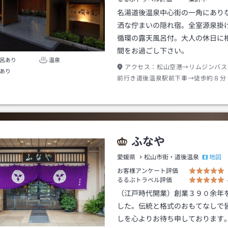
名湯道後温泉中心街の一角にあり
洒な佇まいの隠れ宿。全室源泉掛
循環の露天風呂付。大人の休日に
間をお過ごし下さい。
呂あり
温泉
アクセス：
松山空港→リムジンバス
あり
前行き道後温泉駅前下車→徒歩約８分
ふなや
地図
愛媛県
松山市街・道後温泉
お客様アンケート評価
るるぶトラベル評価
（江戸時代開業）創業３９０余年
した。伝統と格式のおもてなしで
しを心よりお待ち申しております