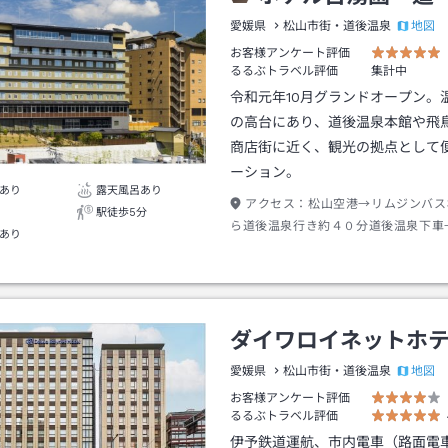
地図
愛媛県
松山市街・道後温泉
お客様アンケート評価
るるぶトラベル評価
集計中
令和元年10月グランドオープン。
の高台にあり、道後温泉本館や飛
商店街に近く、観光の拠点として
ーション。
あり
露天風呂あり
アクセス：
松山空港→リムジンバス
駅徒歩5分
ら道後温泉行き約４０分道後温泉下車
あり
分
ダイワロイネットホ
地図
愛媛県
松山市街・道後温泉
お客様アンケート評価
るるぶトラベル評価
伊予鉄道運航、市内電車（路面電