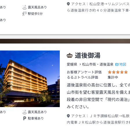
アクセス：
松山空港→リムジンバス
あり
露天風呂あり
ら道後温泉行き約４０分道後温泉下車
駅徒歩5分
分
あり
道後御湯
地図
愛媛県
松山市街・道後温泉
お客様アンケート評価
るるぶトラベル評価
集計中
道後温泉街の高台に位置し、全て
山市街を望む客室露天風呂を備え
段着の非日常空間で「現代の湯治
みください。
あり
露天風呂あり
アクセス：
ＪＲ予讃線松山駅→私鉄
駐車場あり
内電車ＪＲ松山駅から道後温泉駅行き
後温泉駅下車→徒歩約５分