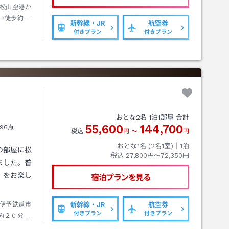
松山空港か
→徒歩約３
新幹線・JR
航空券
付きプラン
付きプラン
おとな
2
名
1
泊
1
部屋 合計
55,600
144,700
96点
税込
円
〜
円
おとな1名 (
2
名1室)｜
1
泊
の部屋に松
税込
27,800円〜72,350円
ました。普
」をお楽し
宿泊プランを見る
伊予鉄道市
新幹線・JR
航空券
付きプラン
付きプラン
約２０分道