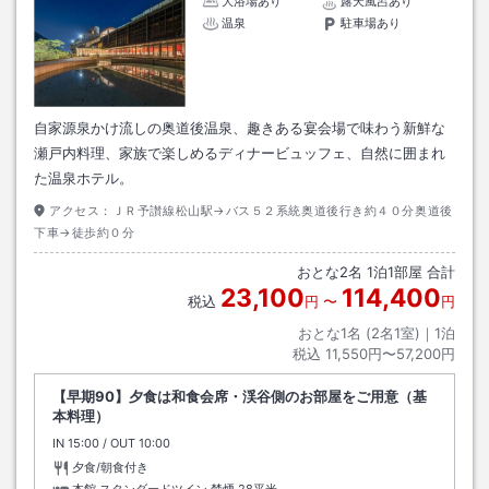
大浴場あり
露天風呂あり
温泉
駐車場あり
自家源泉かけ流しの奥道後温泉、趣きある宴会場で味わう新鮮な
瀬戸内料理、家族で楽しめるディナービュッフェ、自然に囲まれ
た温泉ホテル。
アクセス：
ＪＲ予讃線松山駅→バス５２系統奥道後行き約４０分奥道後
下車→徒歩約０分
おとな
2
名
1
泊
1
部屋 合計
23,100
114,400
税込
円
〜
円
おとな1名 (
2
名1室)｜
1
泊
税込
11,550円〜57,200円
【早期90】夕食は和食会席・渓谷側のお部屋をご用意（基
本料理）
IN
チェックイン
15:00
/ OUT
チェックアウト
10:00
夕食/朝食付き