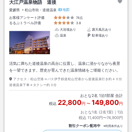
大江戸温泉物語 道後
地図
愛媛県
松山市街・道後温泉
お客様アンケート評価
74点
るるぶトラベル評価
3.8
大浴場あり
露天風呂あり
温泉
駐車場あり
活気に満ちた道後温泉の高台に位置し、温泉に浸かりながら夜景
を一望できます。歴史が育んできた温泉情緒をご堪能ください。
アクセス：
松山空港→バス伊予鉄道松山空港から道後温泉行き約４０分
道後温泉下車→タクシー約３分
おとな
2
名
1
泊
1
部屋 合計
22,800
149,800
税込
円
〜
円
おとな1名 (
2
名1室)｜
1
泊
税込
11,400円〜74,900円
割引クーポン配布中
※利用条件あり