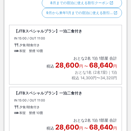
8月までの宿泊に使える割引クーポン
9月から来年1月までの宿泊に使える割引…
【JTBスペシャルプラン】一泊二食付き
IN
チェックイン
15:00
/ OUT
チェックアウト
11:00
夕食/朝食付き
和室 禁煙
10畳
おとな
2
名
1
泊
1
部屋 合計
28,600
68,640
税込
円
〜
円
おとな1名 (
2
名1室)｜
1
泊
税込
14,300円〜34,320円
【JTBスペシャルプラン】一泊二食付き
IN
チェックイン
15:00
/ OUT
チェックアウト
11:00
夕食/朝食付き
和室 禁煙
10畳
おとな
2
名
1
泊
1
部屋 合計
28,600
68,640
税込
円
〜
円