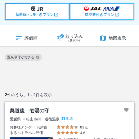
新幹線・JR付きプラン
航空券付きプラン
絞り込み
評価順
地図表示
(選択中)
温泉卓球ができる
この絞り込み条件を解除
2
件のうち、
1～2
件を表示
奥道後 壱湯の守
地図
愛媛県
松山市街・道後温泉
お客様アンケート評価
82点
るるぶトラベル評価
4.6