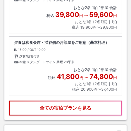
本館 スタンダードツイン 禁煙
28平米
おとな
2
名
1
泊
1
部屋 合計
39,800
59,600
税込
円
〜
円
おとな1名 (
2
名1室)｜
1
泊
税込
19,900円〜29,800円
夕食は和食会席・渓谷側のお部屋をご用意（基本料理）
IN
チェックイン
15:00
/ OUT
チェックアウト
10:00
夕食/朝食付き
本館 スタンダードツイン 禁煙
28平米
おとな
2
名
1
泊
1
部屋 合計
41,800
74,800
税込
円
〜
円
おとな1名 (
2
名1室)｜
1
泊
税込
20,900円〜37,400円
全ての宿泊プランを見る