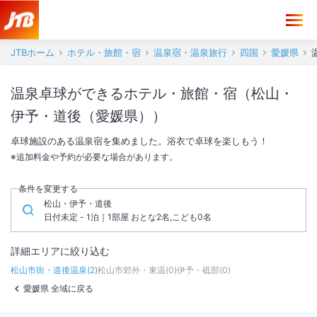
JTBホーム
ホテル・旅館・宿
温泉宿・温泉旅行
四国
愛媛県
温泉卓球ができるホテル・旅館・宿（松山・
伊予・道後（愛媛県））
卓球施設のある温泉宿を集めました。浴衣で卓球を楽しもう！
※追加料金や予約が必要な場合があります。
条件を変更する
松山・伊予・道後
日付未定 - 1泊｜1部屋 おとな2名,こども0名
詳細エリアに絞り込む
松山市街・道後温泉
(
2
)
松山市郊外・東温
(
0
)
伊予・砥部
(
0
)
愛媛県 全域に戻る