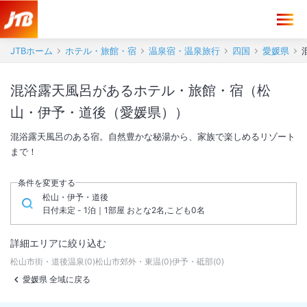
JTBホーム
ホテル・旅館・宿
温泉宿・温泉旅行
四国
愛媛県
混浴露天風呂があるホテル・旅館・宿（松
山・伊予・道後（愛媛県））
混浴露天風呂のある宿。自然豊かな秘湯から、家族で楽しめるリゾート
まで！
条件を変更する
松山・伊予・道後
日付未定 - 1泊｜1部屋 おとな2名,こども0名
詳細エリアに絞り込む
松山市街・道後温泉
(
0
)
松山市郊外・東温
(
0
)
伊予・砥部
(
0
)
愛媛県 全域に戻る