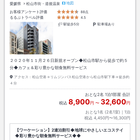
地図
愛媛県
松山市街・道後温泉
お客様アンケート評価
88点
るるぶトラベル評価
4.5
駅徒歩5分
駐車場あり
２０２０年１１月２６日新規オープン◆松山市駅から徒歩で約５
分◆カフェ＆彩り豊かな朝食無料サービス
アクセス：
松山空港→リムジンバス松山空港から松山市駅下車→徒歩約
４分
おとな
2
名
1
泊
1
部屋 合計
8,900
32,600
税込
円
〜
円
おとな1名 (
2
名1室)｜
1
泊
税込
4,450円〜16,300円
【ワーケーション】2連泊割引◆地球にやさしいエコステイ
◆彩り豊かな朝食無料サービス◆◆