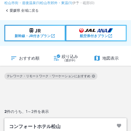
松山市街・道後温泉
(
1
)
松山市郊外・東温
(
1
)
伊予・砥部
(
0
)
愛媛県 全域に戻る
新幹線・JR付きプラン
航空券付きプラン
絞り込み
おすすめ順
地図表示
(選択中)
テレワーク・リモートワーク・ワーケーションにおすすめ
この絞り込み条件を解除
2
件のうち、
1～2
件を表示
コンフォートホテル松山