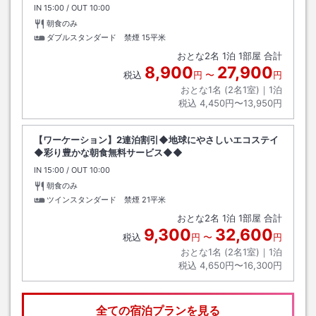
IN
チェックイン
15:00
/ OUT
チェックアウト
10:00
朝食のみ
ダブルスタンダード 禁煙
15平米
おとな
2
名
1
泊
1
部屋 合計
8,900
27,900
税込
円
〜
円
おとな1名 (
2
名1室)｜
1
泊
税込
4,450円〜13,950円
【ワーケーション】2連泊割引◆地球にやさしいエコステイ
◆彩り豊かな朝食無料サービス◆◆
IN
チェックイン
15:00
/ OUT
チェックアウト
10:00
朝食のみ
ツインスタンダード 禁煙
21平米
おとな
2
名
1
泊
1
部屋 合計
9,300
32,600
税込
円
〜
円
おとな1名 (
2
名1室)｜
1
泊
税込
4,650円〜16,300円
全ての宿泊プランを見る