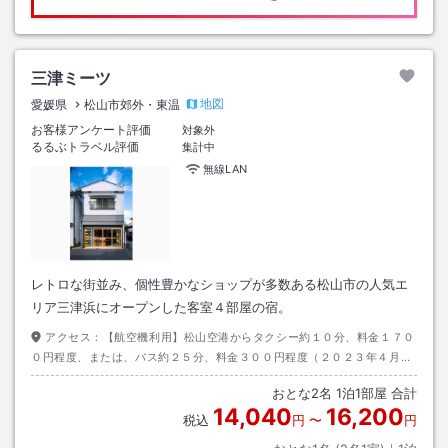
三津ミーツ
地図
愛媛県
松山市郊外・東温
お客様アンケート評価
対象外
るるぶトラベル評価
集計中
無線LAN
レトロな街並み、個性豊かなショップが多数ある松山市の人気エ
リア三津浜にオープンした客室４部屋の宿。
アクセス：
【航空機利用】松山空港からタクシー約１０分、料金１７０
０円程度、または、バス約２５分、料金３００円程度（２０２３年４月現
在）、【伊予鉄利用】伊予鉄「三津駅」下車、徒歩１０分 【ＪＲ利用】
おとな
2
名
1
泊
1
部屋 合計
ＪＲ予讃線「三津浜駅」下車、徒歩約２０分
14,040
16,200
税込
円
〜
円