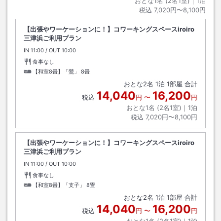
おとな1名 (
2
名1室)｜
1
泊
税込
7,020円〜8,100円
【出張やワーケーションに！】コワーキングスペースiroiro
三津浜ご利用プラン
IN
チェックイン
11:00
/ OUT
チェックアウト
10:00
食事なし
【和室8畳】「鶯」
8畳
おとな
2
名
1
泊
1
部屋 合計
14,040
16,200
税込
円
〜
円
おとな1名 (
2
名1室)｜
1
泊
税込
7,020円〜8,100円
【出張やワーケーションに！】コワーキングスペースiroiro
三津浜ご利用プラン
IN
チェックイン
11:00
/ OUT
チェックアウト
10:00
食事なし
【和室8畳】「支子」
8畳
おとな
2
名
1
泊
1
部屋 合計
14,040
16,200
税込
円
〜
円