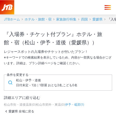
JTBホーム
ホテル・旅館・宿
家族旅行特集
四国
愛媛県
『入
『入場券・チケット付プラン』ホテル・旅
館・宿（松山・伊予・道後（愛媛県））
レジャースポットの入場券やチケットが付いたプラン！
※キーワードでの検索結果を表示しているため、内容が一部異なる場合がござ
います。詳細は、プラン詳細ページをご確認ください。
条件を変更する
松山・伊予・道後
日付未定 - 1泊｜1部屋 おとな2名,こども0名
詳細エリアに絞り込む
松山市街・道後温泉
(
0
)
松山市郊外・東温
(
0
)
伊予・砥部
(
1
)
愛媛県 全域に戻る