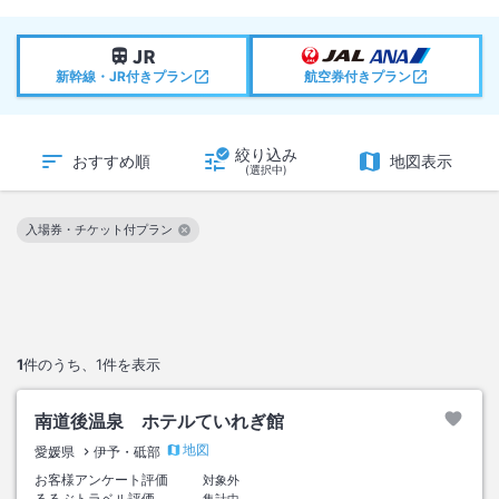
新幹線・JR付きプラン
航空券付きプラン
絞り込み
おすすめ順
地図表示
(選択中)
入場券・チケット付プラン
この絞り込み条件を解除
1
件のうち、
1
件を表示
南道後温泉 ホテルていれぎ館
地図
愛媛県
伊予・砥部
お客様アンケート評価
対象外
るるぶトラベル評価
集計中