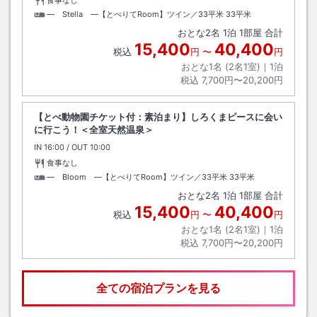
食事なし
― Stella ―【とべりてRoom】ツイン／33平米
33平米
おとな
2
名
1
泊
1
部屋 合計
15,400
40,400
税込
円
〜
円
おとな1名 (
2
名1室)｜
1
泊
税込
7,700円〜20,200円
【とべ動物園チケット付：素泊まり】しろくまピースに会い
に行こう！＜全室天然温泉＞
IN
チェックイン
16:00
/ OUT
チェックアウト
10:00
食事なし
― Bloom ―【とべりてRoom】ツイン／33平米
33平米
おとな
2
名
1
泊
1
部屋 合計
15,400
40,400
税込
円
〜
円
おとな1名 (
2
名1室)｜
1
泊
税込
7,700円〜20,200円
全ての宿泊プランを見る