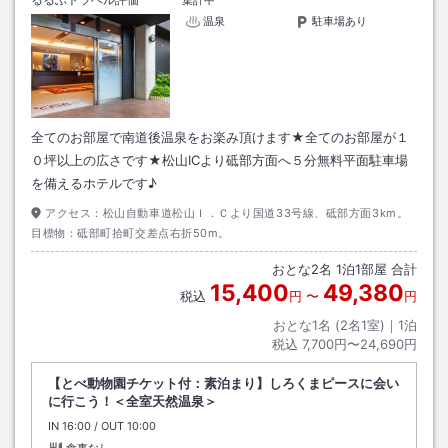
温泉
駐車場あり
全てのお部屋で南道後温泉をお楽み頂けます★全てのお部屋が１
０坪以上の広さです★松山ICより砥部方面へ５分無料平面駐車場
を備えるホテルです♪
アクセス：
松山自動車道松山Ｉ．Ｃより国道33号線、砥部方面3km。
目標物：砥部町拾町交差点右折50m。
おとな
2
名
1
泊
1
部屋 合計
15,400
49,380
税込
円
〜
円
おとな1名 (
2
名1室)｜
1
泊
税込
7,700円〜24,690円
【とべ動物園チケット付：素泊まり】しろくまピースに会い
に行こう！＜全室天然温泉＞
IN
チェックイン
16:00
/ OUT
チェックアウト
10:00