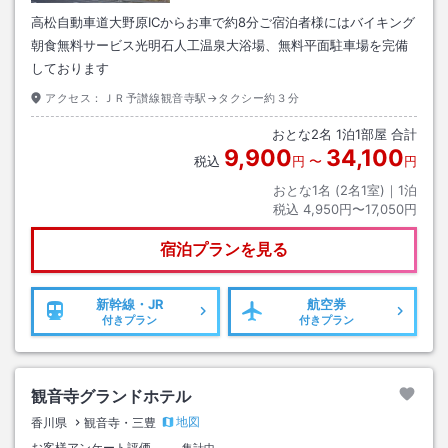
高松自動車道大野原ICからお車で約8分ご宿泊者様にはバイキング
朝食無料サービス光明石人工温泉大浴場、無料平面駐車場を完備
しております
アクセス：
ＪＲ予讃線観音寺駅→タクシー約３分
おとな
2
名
1
泊
1
部屋 合計
9,900
34,100
税込
円
〜
円
おとな1名 (
2
名1室)｜
1
泊
税込
4,950円〜17,050円
宿泊プランを見る
新幹線・JR
航空券
付きプラン
付きプラン
観音寺グランドホテル
地図
香川県
観音寺・三豊
お客様アンケート評価