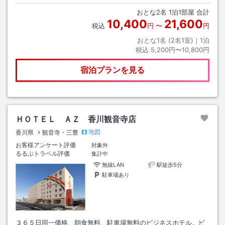
おとな
2
名
1
泊
1
部屋 合計
10,400
21,600
税込
円
〜
円
おとな1名 (
2
名1室)｜
1
泊
税込
5,200円〜10,800円
宿泊プランを見る
ＨＯＴＥＬ ＡＺ 香川観音寺店
地図
香川県
観音寺・三豊
お客様アンケート評価
対象外
るるぶトラベル評価
集計中
無線LAN
駅徒歩5分
駐車場あり
３６５日同一価格、朝食無料、駐車場無料のビジネスホテル。ビ