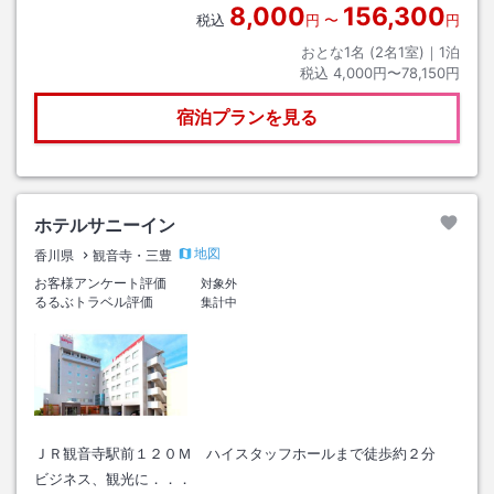
8,000
156,300
税込
円
〜
円
おとな1名 (
2
名1室)｜
1
泊
税込
4,000円〜78,150円
宿泊プランを見る
ホテルサニーイン
地図
香川県
観音寺・三豊
お客様アンケート評価
対象外
るるぶトラベル評価
集計中
ＪＲ観音寺駅前１２０Ｍ ハイスタッフホールまで徒歩約２分
ビジネス、観光に．．．