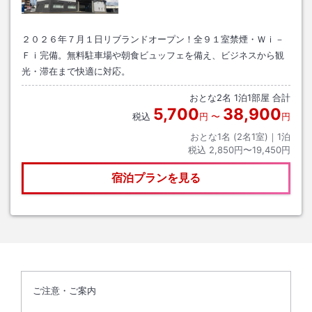
２０２６年７月１日リブランドオープン！全９１室禁煙・Ｗｉ－
Ｆｉ完備。無料駐車場や朝食ビュッフェを備え、ビジネスから観
光・滞在まで快適に対応。
おとな
2
名
1
泊
1
部屋 合計
5,700
38,900
税込
円
〜
円
おとな1名 (
2
名1室)｜
1
泊
税込
2,850円〜19,450円
宿泊プランを見る
ご注意・ご案内