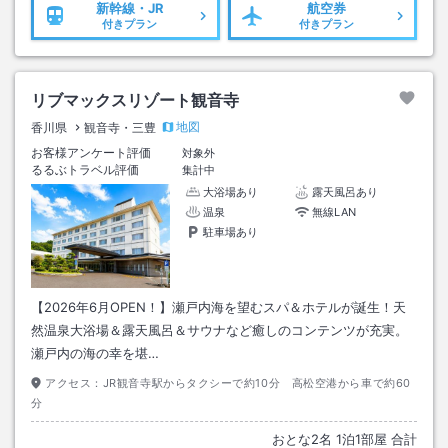
新幹線・JR
航空券
付きプラン
付きプラン
リブマックスリゾート観音寺
地図
香川県
観音寺・三豊
お客様アンケート評価
対象外
るるぶトラベル評価
集計中
大浴場あり
露天風呂あり
温泉
無線LAN
駐車場あり
【2026年6月OPEN！】瀬戸内海を望むスパ＆ホテルが誕生！天
然温泉大浴場＆露天風呂＆サウナなど癒しのコンテンツが充実。
瀬戸内の海の幸を堪…
アクセス：
JR観音寺駅からタクシーで約10分 高松空港から車で約60
分
おとな
2
名
1
泊
1
部屋 合計