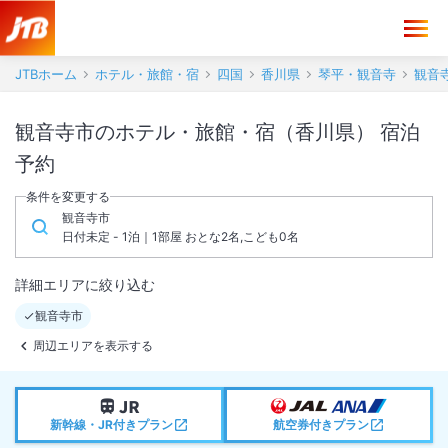
JTBホーム
ホテル・旅館・宿
四国
香川県
琴平・観音寺
観音
観音寺市のホテル・旅館・宿（香川県） 宿泊
予約
条件を変更する
観音寺市
日付未定 - 1泊｜1部屋 おとな2名,こども0名
詳細エリアに絞り込む
観音寺市
周辺エリアを表示する
新幹線・JR付きプラン
航空券付きプラン