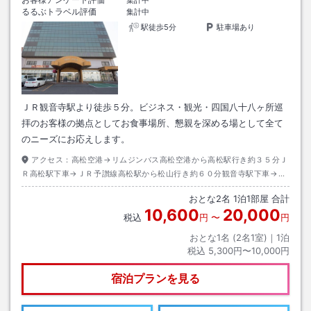
集計中
るるぶトラベル評価
集計中
駅徒歩5分
駐車場あり
ＪＲ観音寺駅より徒歩５分。ビジネス・観光・四国八十八ヶ所巡
拝のお客様の拠点としてお食事場所、懇親を深める場として全て
のニーズにお応えします。
アクセス：
高松空港→リムジンバス高松空港から高松駅行き約３５分Ｊ
Ｒ高松駅下車→ＪＲ予讃線高松駅から松山行き約６０分観音寺駅下車→徒
歩約５分
おとな
2
名
1
泊
1
部屋 合計
10,600
20,000
税込
円
〜
円
おとな1名 (
2
名1室)｜
1
泊
税込
5,300円〜10,000円
宿泊プランを見る