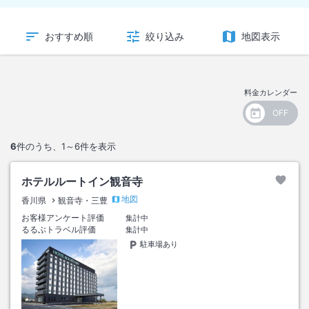
おすすめ順
絞り込み
地図表示
料金カレンダー
6
件のうち、
1～6
件を表示
ホテルルートイン観音寺
地図
香川県
観音寺・三豊
お客様アンケート評価
集計中
るるぶトラベル評価
集計中
駐車場あり