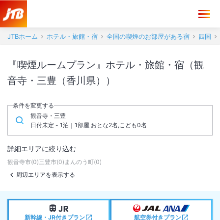
JTBホーム
ホテル・旅館・宿
全国の喫煙のお部屋がある宿
四国
『喫煙ルームプラン』ホテル・旅館・宿（観
音寺・三豊（香川県））
条件を変更する
観音寺・三豊
日付未定 - 1泊｜1部屋 おとな2名,こども0名
詳細エリアに絞り込む
観音寺市
(
0
)
三豊市
(
0
)
まんのう町
(
0
)
周辺エリアを表示する
新幹線・JR付きプラン
航空券付きプラン