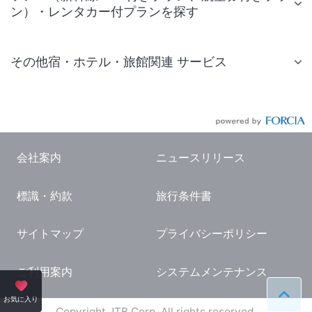
ン）・レンタカー付プランを探す
その他宿・ホテル・旅館関連 サービス
国内旅行・国内ツアー
JR・新幹線付きツアー
航空券付きツアー
会社案内
ニュースリリース
現地観光・レジャーチケット
標識・約款
旅行条件書
国内観光ガイド
旅行・観光情報
サイトマップ
プライバシーポリシー
ご利用案内
システムメンテナンス
ペー
お気に入り
Copyright JTB Corp. All rights reserved.