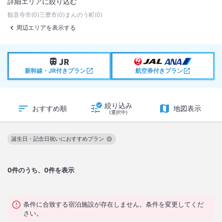
詳細エリアに絞り込む
観音寺市
(
0
)
三豊市
(
0
)
まんのう町
(
0
)
周辺エリアを表示する
新幹線・JR付きプラン
航空券付きプラン
絞り込み
おすすめ順
地図表示
(選択中)
誕生日・記念日祝いにおすすめプラン
この絞り込み条件を解除
0
件のうち、0件を表示
条件に合致する宿泊施設が存在しません。条件を変更してくだ
さい。