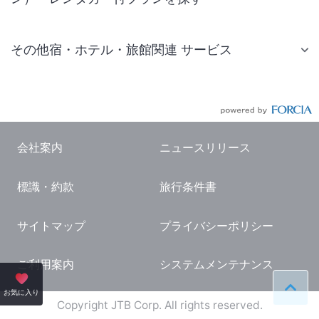
その他宿・ホテル・旅館関連 サービス
国内旅行・国内ツアー
JR・新幹線付きツアー
航空券付きツアー
会社案内
ニュースリリース
現地観光・レジャーチケット
標識・約款
旅行条件書
国内観光ガイド
旅行・観光情報
サイトマップ
プライバシーポリシー
ご利用案内
システムメンテナンス
ペー
お気に入り
Copyright JTB Corp. All rights reserved.