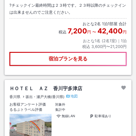
?チェックイン最終時間は２３時です。２３時以降のチェックイン
は出来ませんのでご注意ください。
おとな
2
名
1
泊
1
部屋 合計
7,200
42,400
税込
円
〜
円
おとな1名 (
2
名1室)｜
1
泊
税込
3,600円〜21,200円
宿泊プランを見る
ＨＯＴＥＬ ＡＺ 香川宇多津店
地図
香川県
坂出・瀬戸大橋(香川県)
お客様アンケート評価
対象外
るるぶトラベル評価
集計中
無線LAN
駐車場あり