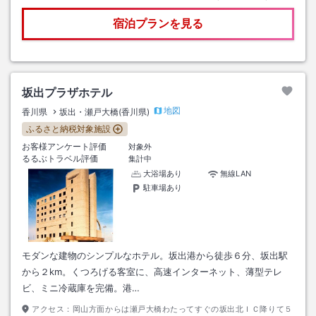
宿泊プランを見る
坂出プラザホテル
地図
香川県
坂出・瀬戸大橋(香川県)
ふるさと納税対象施設
お客様アンケート評価
対象外
るるぶトラベル評価
集計中
大浴場あり
無線LAN
駐車場あり
モダンな建物のシンプルなホテル。坂出港から徒歩６分、坂出駅
から２km。くつろげる客室に、高速インターネット、薄型テレ
ビ、ミニ冷蔵庫を完備。港…
アクセス：
岡山方面からは瀬戸大橋わたってすぐの坂出北ＩＣ降りて５