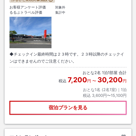
お客様アンケート評価
対象外
るるぶトラベル評価
集計中
◆チェックイン最終時間は２３時です。２３時以降のチェックイ
ンはできませんのでご注意ください。
おとな
2
名
1
泊
1
部屋 合計
7,200
30,200
税込
円
〜
円
おとな1名 (
2
名1室)｜
1
泊
税込
3,600円〜15,100円
宿泊プランを見る