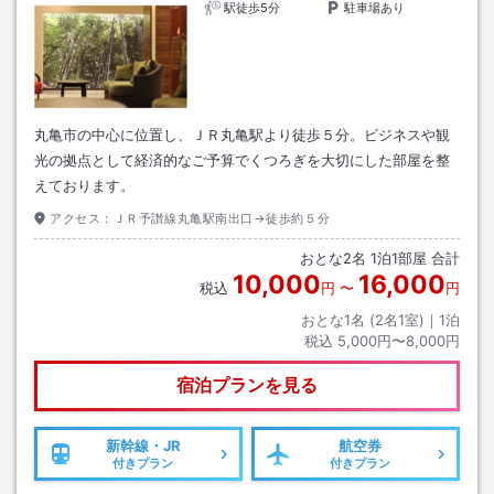
駅徒歩5分
駐車場あり
丸亀市の中心に位置し、ＪＲ丸亀駅より徒歩５分。ビジネスや観
光の拠点として経済的なご予算でくつろぎを大切にした部屋を整
えております。
アクセス：
ＪＲ予讃線丸亀駅南出口→徒歩約５分
おとな
2
名
1
泊
1
部屋 合計
10,000
16,000
税込
円
〜
円
おとな1名 (
2
名1室)｜
1
泊
税込
5,000円〜8,000円
宿泊プランを見る
新幹線・JR
航空券
付きプラン
付きプラン