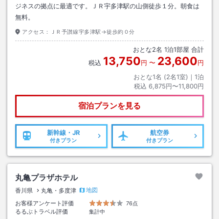
ジネスの拠点に最適です。ＪＲ宇多津駅の山側徒歩１分。朝食は
無料。
アクセス：
ＪＲ予讃線宇多津駅→徒歩約０分
おとな
2
名
1
泊
1
部屋 合計
13,750
23,600
税込
円
〜
円
おとな1名 (
2
名1室)｜
1
泊
税込
6,875円〜11,800円
宿泊プランを見る
新幹線・JR
航空券
付きプラン
付きプラン
丸亀プラザホテル
地図
香川県
丸亀・多度津
お客様アンケート評価
76点
るるぶトラベル評価
集計中