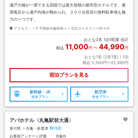
瀬戸大橋が一望できる四国では最大規模の都市型ホテルです。展
望風呂から瀬戸内海が眺められ、３００台収容の無料駐車場も魅
力の一つです。
アクセス：
ＪＲ予讃線丸亀駅南ｏｒ北出口→タクシー約５分
おとな
2
名
1
泊
1
部屋 合計
11,000
44,990
税込
円
〜
円
おとな1名 (
2
名1室)｜
1
泊
税込
5,500円〜22,495円
宿泊プランを見る
新幹線・JR
航空券
付きプラン
付きプラン
アパホテル〈丸亀駅前大通〉
地図
香川県
丸亀・多度津
お客様アンケート評価
対象外