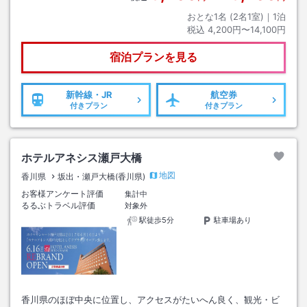
おとな1名 (
2
名1室)｜
1
泊
税込
4,200円〜14,100円
宿泊プランを見る
新幹線・JR
航空券
付きプラン
付きプラン
ホテルアネシス瀬戸大橋
地図
香川県
坂出・瀬戸大橋(香川県)
お客様アンケート評価
集計中
るるぶトラベル評価
対象外
駅徒歩5分
駐車場あり
香川県のほぼ中央に位置し、アクセスがたいへん良く、観光・ビ