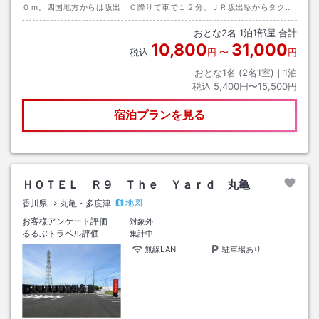
０ｍ。四国地方からは坂出ＩＣ降りて車で１２分。ＪＲ坂出駅からタクシ
ーで５分。
おとな
2
名
1
泊
1
部屋 合計
10,800
31,000
税込
円
〜
円
おとな1名 (
2
名1室)｜
1
泊
税込
5,400円〜15,500円
宿泊プランを見る
ＨＯＴＥＬ Ｒ９ Ｔｈｅ Ｙａｒｄ 丸亀
地図
香川県
丸亀・多度津
お客様アンケート評価
対象外
るるぶトラベル評価
集計中
無線LAN
駐車場あり