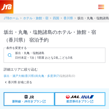
JTBホーム
ホテル・旅館・宿
四国
香川県
坂出・丸亀・塩飽諸島
坂出・丸亀・塩飽諸島のホテル・旅館・宿
（香川県） 宿泊予約
条件を変更する
坂出・丸亀・塩飽諸島
日付未定 - 1泊｜1部屋 おとな2名,こども0名
詳細エリアに絞り込む
坂出・瀬戸大橋(香川県)
(
8
)
丸亀・多度津
(
7
)
塩飽諸島
(
0
)
香川県 全域に戻る
新幹線・JR付きプラン
航空券付きプラン