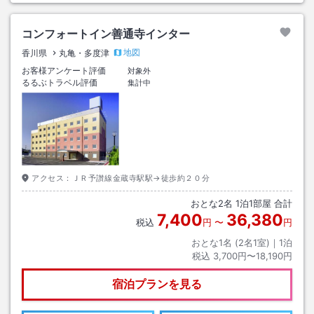
コンフォートイン善通寺インター
地図
香川県
丸亀・多度津
お客様アンケート評価
対象外
るるぶトラベル評価
集計中
アクセス：
ＪＲ予讃線金蔵寺駅駅→徒歩約２０分
おとな
2
名
1
泊
1
部屋 合計
7,400
36,380
税込
円
〜
円
おとな1名 (
2
名1室)｜
1
泊
税込
3,700円〜18,190円
宿泊プランを見る