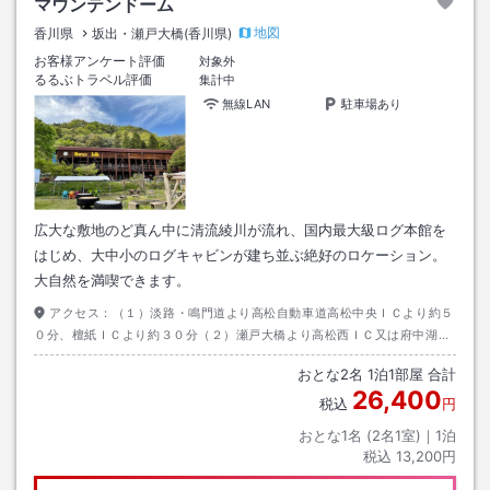
マウンテンドーム
地図
香川県
坂出・瀬戸大橋(香川県)
お客様アンケート評価
対象外
るるぶトラベル評価
集計中
無線LAN
駐車場あり
広大な敷地のど真ん中に清流綾川が流れ、国内最大級ログ本館を
はじめ、大中小のログキャビンが建ち並ぶ絶好のロケーション。
大自然を満喫できます。
アクセス：
（１）淡路・鳴門道より高松自動車道高松中央ＩＣより約５
０分、檀紙ＩＣより約３０分（２）瀬戸大橋より高松西ＩＣ又は府中湖Ｉ
Ｃより約３０分（３）徳島自動車道美馬ＩＣ又は脇町ＩＣより約３０分
おとな
2
名
1
泊
1
部屋 合計
26,400
税込
円
おとな1名 (
2
名1室)｜
1
泊
税込
13,200円