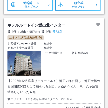
新幹線・JR
航空券
付きプラン
付きプラン
ホテルルートイン坂出北インター
地図
香川県
坂出・瀬戸大橋(香川県)
ふるさと納税対象施設
お客様アンケート評価
集計中
るるぶトラベル評価
集計中
大浴場あり
駐車場あり
【2025年12月客室リニューアル！】瀬戸内海に面し、瀬戸大橋の
四国側玄関口として知られる坂出。さぬきうどん、八十八ヶ所霊
場巡りといった観光…
アクセス：
ＪＲ予讃線坂出駅→タクシー約１０分
おとな
2
名
1
泊
1
部屋 合計