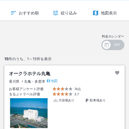
おすすめ順
絞り込み
地図表示
料金カレンダー
15
件のうち、
1～15
件を表示
オークラホテル丸亀
地図
香川県
丸亀・多度津
お客様アンケート評価
74点
るるぶトラベル評価
3.7
大浴場あり
駐車場あり