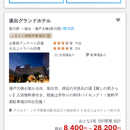
坂出グランドホテル
地図
香川県
坂出・瀬戸大橋(香川県)
ふるさと納税対象施設
お客様アンケート評価
77点
るるぶトラベル評価
3.8
大浴場あり
駐車場あり
瀬戸大橋が架かる街、坂出市。併設の天然石の湯【癒しの里さら
い】入浴無料券付き。朝食は手作りの和洋バイキング！！無料平
面駐車場200台完備！
アクセス：
ＪＲ予讃坂出駅北出口→徒歩約２５分またはタクシー約５分
おとな
2
名
1
泊
1
部屋 合計
8,400
28,200
税込
円
〜
円