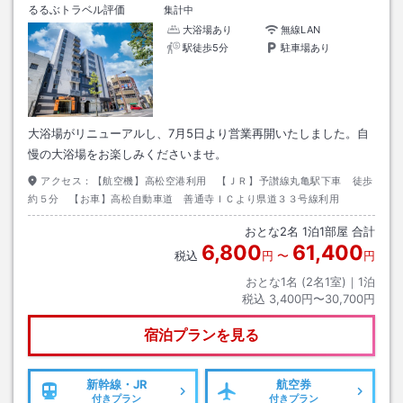
るるぶトラベル評価
集計中
大浴場あり
無線LAN
駅徒歩5分
駐車場あり
大浴場がリニューアルし、7月5日より営業再開いたしました。自
慢の大浴場をお楽しみくださいませ。
アクセス：
【航空機】高松空港利用 【ＪＲ】予讃線丸亀駅下車 徒歩
約５分 【お車】高松自動車道 善通寺ＩＣより県道３３号線利用
おとな
2
名
1
泊
1
部屋 合計
6,800
61,400
税込
円
〜
円
おとな1名 (
2
名1室)｜
1
泊
税込
3,400円〜30,700円
宿泊プランを見る
新幹線・JR
航空券
付きプラン
付きプラン