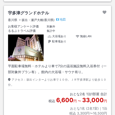
宇多津グランドホテル
地図
香川県
坂出・瀬戸大橋(香川県)
お客様アンケート評価
対象外
るるぶトラベル評価
集計中
大浴場あり
無線LAN
駐車場あり
平面駐車場無料・ホテルより車で7分の温浴施設無料入浴券付（一
部対象外プラン有）。館内の大浴場・サウナ有り。
アクセス：
坂出インターよりお車で１０分。ＪＲ宇多津駅より徒歩１０
分。
おとな
2
名
1
泊
1
部屋 合計
6,600
33,000
税込
円
〜
円
おとな1名 (
2
名1室)｜
1
泊
税込
3,300円〜16,500円