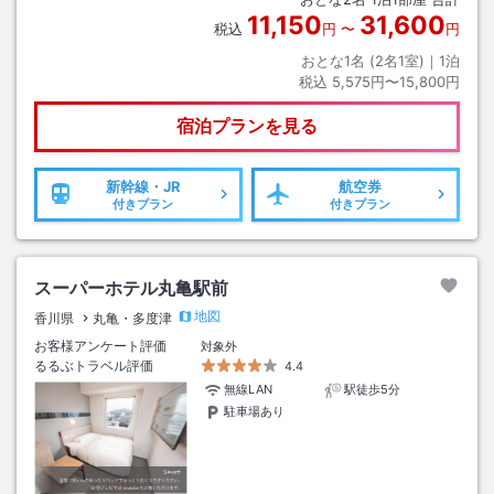
11,150
31,600
税込
円
〜
円
おとな1名 (
2
名1室)｜
1
泊
税込
5,575円〜15,800円
宿泊プランを見る
新幹線・JR
航空券
付きプラン
付きプラン
スーパーホテル丸亀駅前
地図
香川県
丸亀・多度津
お客様アンケート評価
対象外
るるぶトラベル評価
4.4
無線LAN
駅徒歩5分
駐車場あり