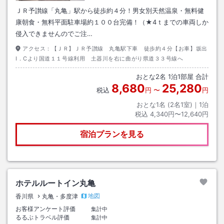
ＪＲ予讃線「丸亀」駅から徒歩約４分！男女別天然温泉・無料健
康朝食・無料平面駐車場約１００台完備！（★4ｔまでの車両しか
侵入できませんのでご注…
アクセス：
【ＪＲ】ＪＲ予讃線 丸亀駅下車 徒歩約４分【お車】坂出
I．Cより国道１１号線利用 土器川を右に曲がり県道３３号線へ
おとな
2
名
1
泊
1
部屋 合計
8,680
25,280
税込
円
〜
円
おとな1名 (
2
名1室)｜
1
泊
税込
4,340円〜12,640円
宿泊プランを見る
ホテルルートイン丸亀
地図
香川県
丸亀・多度津
お客様アンケート評価
集計中
るるぶトラベル評価
集計中