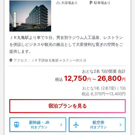
大浴場あり
駐車場あり
ＪＲ丸亀駅より車で５分。男女別ラジウム人工温泉、レストラン
を併設しビジネスや観光の拠点として大変便利な寛ぎの空間をご
提供します。
アクセス：
ＪＲ予讃線丸亀駅→タクシー約５分
おとな
2
名
1
泊
1
部屋 合計
12,750
26,800
税込
円
〜
円
おとな1名 (
2
名1室)｜
1
泊
税込
6,375円〜13,400円
宿泊プランを見る
新幹線・JR
航空券
付きプラン
付きプラン