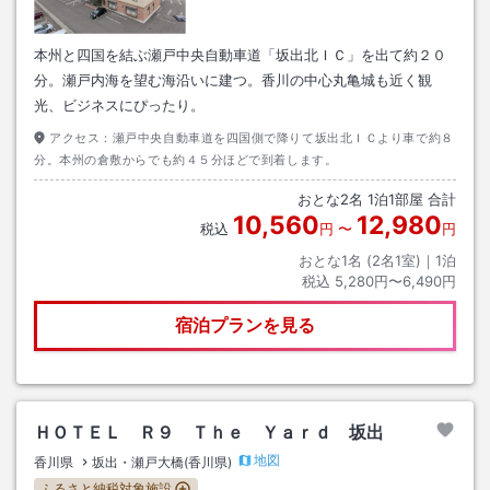
本州と四国を結ぶ瀬戸中央自動車道「坂出北ＩＣ」を出て約２０
分。瀬戸内海を望む海沿いに建つ。香川の中心丸亀城も近く観
光、ビジネスにぴったり。
アクセス：
瀬戸中央自動車道を四国側で降りて坂出北ＩＣより車で約８
分。本州の倉敷からでも約４５分ほどで到着します。
おとな
2
名
1
泊
1
部屋 合計
10,560
12,980
税込
円
〜
円
おとな1名 (
2
名1室)｜
1
泊
税込
5,280円〜6,490円
宿泊プランを見る
ＨＯＴＥＬ Ｒ９ Ｔｈｅ Ｙａｒｄ 坂出
地図
香川県
坂出・瀬戸大橋(香川県)
ふるさと納税対象施設