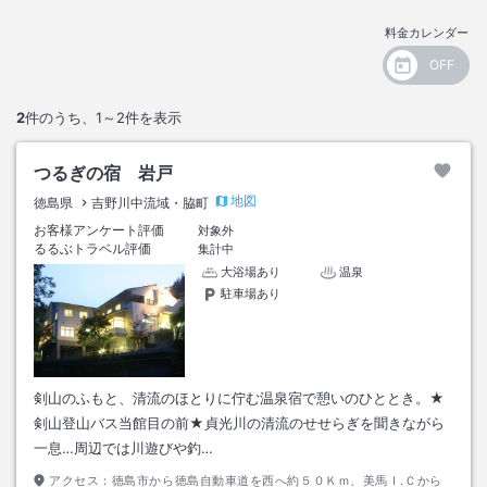
料金カレンダー
2
件のうち、
1～2
件を表示
つるぎの宿 岩戸
地図
徳島県
吉野川中流域・脇町
お客様アンケート評価
対象外
るるぶトラベル評価
集計中
大浴場あり
温泉
駐車場あり
剣山のふもと、清流のほとりに佇む温泉宿で憩いのひととき。★
剣山登山バス当館目の前★貞光川の清流のせせらぎを聞きながら
一息…周辺では川遊びや釣…
アクセス：
徳島市から徳島自動車道を西へ約５０Ｋｍ、美馬Ｉ.Ｃから