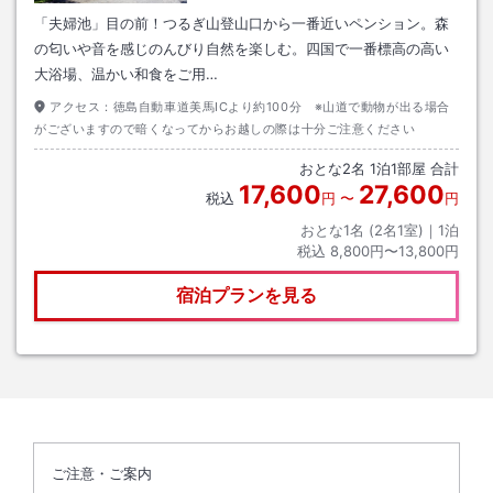
「夫婦池」目の前！つるぎ山登山口から一番近いペンション。森
の匂いや音を感じのんびり自然を楽しむ。四国で一番標高の高い
大浴場、温かい和食をご用…
アクセス：
徳島自動車道美馬ICより約100分 ※山道で動物が出る場合
がございますので暗くなってからお越しの際は十分ご注意ください
おとな
2
名
1
泊
1
部屋 合計
17,600
27,600
税込
円
〜
円
おとな1名 (
2
名1室)｜
1
泊
税込
8,800円〜13,800円
宿泊プランを見る
ご注意・ご案内