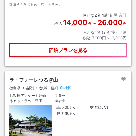
国道４３８号を南へ約１８Ｋｍ。
おとな
2
名
1
泊
1
部屋 合計
14,000
26,000
税込
円
〜
円
おとな1名 (
2
名1室)｜
1
泊
税込
7,000円〜13,000円
宿泊プランを見る
ラ・フォーレつるぎ山
地図
徳島県
吉野川中流域・脇町
お客様アンケート評価
対象外
るるぶトラベル評価
集計中
大浴場あり
無線LAN
駐車場あり