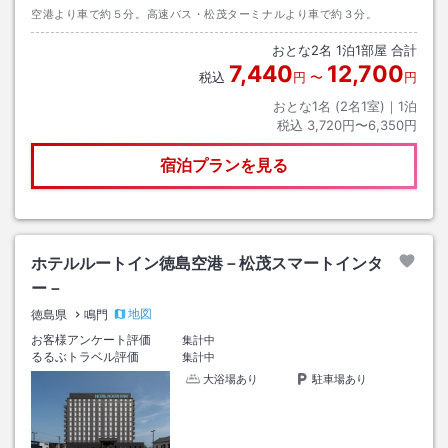
空港より車で約５分。高速バス・松茂ターミナルより車で約３分。
おとな
2
名
1
泊
1
部屋 合計
7,440
12,700
税込
円
〜
円
おとな1名 (
2
名1室)｜
1
泊
税込
3,720円〜6,350円
宿泊プランを見る
ホテルルートイン徳島空港－松茂スマートインタ
ー－
地図
徳島県
鳴門
お客様アンケート評価
集計中
るるぶトラベル評価
集計中
大浴場あり
駐車場あり