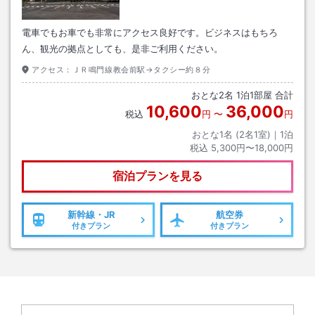
電車でもお車でも非常にアクセス良好です。ビジネスはもちろ
ん、観光の拠点としても、是非ご利用ください。
アクセス：
ＪＲ鳴門線教会前駅→タクシー約８分
おとな
2
名
1
泊
1
部屋 合計
10,600
36,000
税込
円
〜
円
おとな1名 (
2
名1室)｜
1
泊
税込
5,300円〜18,000円
宿泊プランを見る
新幹線・JR
航空券
付きプラン
付きプラン