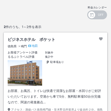
料金カレンダー
2
件のうち、
1～2
件を表示
ビジネスホテル ポケット
地図
徳島県
鳴門
お客様アンケート評価
対象外
るるぶトラベル評価
集計中
駐車場あり
お部屋、お風呂、トイレは快適で清潔なお部屋・水回りがご好評
いただいております。空港から車で5分、無料駐車場50台分完備
なので、阿波の発進拠点…
アクセス：
路線バス徳島鳴門線・笹木野北停留所より徒歩約２分。徳島