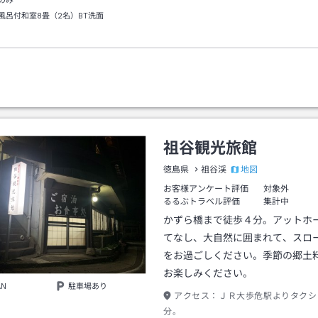
のみ
風呂付和室8畳（2名）BT洗面
祖谷観光旅館
地図
徳島県
祖谷渓
お客様アンケート評価
対象外
るるぶトラベル評価
集計中
かずら橋まで徒歩４分。アットホ
てなし、大自然に囲まれて、スロ
をお過ごしください。季節の郷土
お楽しみください。
AN
駐車場あり
アクセス：
ＪＲ大歩危駅よりタクシ
分。