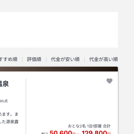
すすめ順
評価順
代金が安い順
代金が高い順
温泉
95点
めます。ま
した源泉露
おとな
2
名
1
泊
1
部屋 合計
50,600
129,800