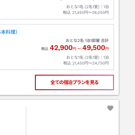
おとな1名 (
2
名1室)｜
1
泊
税込
21,450円〜28,050円
基本料理）
おとな
2
名
1
泊
1
部屋 合計
42,900
49,500
税込
円
〜
円
おとな1名 (
2
名1室)｜
1
泊
税込
21,450円〜24,750円
全ての宿泊プランを見る