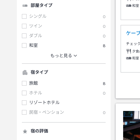
部屋タイプ
和室
シングル
0
ツイン
0
ケー
ダブル
0
チェッ
和室
8
夕食
もっと見る
和室
宿タイプ
旅館
8
ホテル
0
リゾートホテル
民宿・ペンション
0
宿の評価