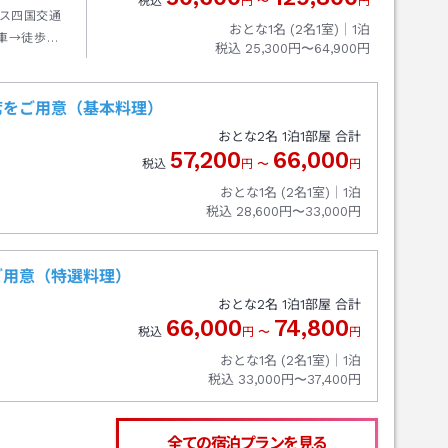
税込
円
〜
円
ス四国交通
おとな1名 (
2
名1室)｜
1
泊
車→徒歩約
税込
25,300円〜64,900円
席をご用意（基本料理）
おとな
2
名
1
泊
1
部屋 合計
57,200
66,000
税込
円
〜
円
おとな1名 (
2
名1室)｜
1
泊
税込
28,600円〜33,000円
ご用意（特選料理）
おとな
2
名
1
泊
1
部屋 合計
66,000
74,800
税込
円
〜
円
おとな1名 (
2
名1室)｜
1
泊
税込
33,000円〜37,400円
全ての宿泊プランを見る