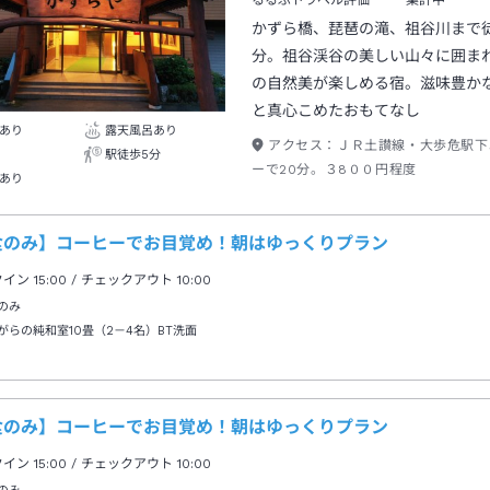
るるぶトラベル評価
集計中
かずら橋、琵琶の滝、祖谷川まで
分。祖谷渓谷の美しい山々に囲ま
の自然美が楽しめる宿。滋味豊か
と真心こめたおもてなし
あり
露天風呂あり
アクセス：
ＪＲ土讃線・大歩危駅下
駅徒歩5分
ーで20分。３8００円程度
あり
食のみ】コーヒーでお目覚め！朝はゆっくりプラン
クイン
15:00
/ チェックアウト
10:00
のみ
がらの純和室10畳（2－4名）BT洗面
食のみ】コーヒーでお目覚め！朝はゆっくりプラン
クイン
15:00
/ チェックアウト
10:00