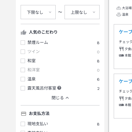
大浴場
〜
下限なし
上限なし
温泉
ケー
人気のこだわり
チェッ
禁煙ルーム
8
夕食
ツイン
0
本館
和室
8
和洋室
0
温泉
6
ケー
露天風呂付客室
2
チェッ
閉じる
夕食
本館
お支払方法
現地支払い
8