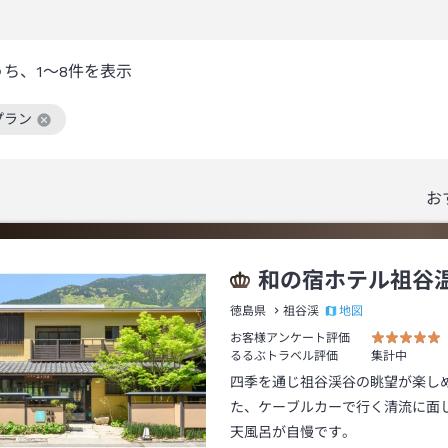
うち、
1～8
件を表示
プラン
絞り込み条件を解除
お
和の宿ホテル祖谷
地図
徳島県
祖谷渓
お客様アンケート評価
るるぶトラベル評価
集計中
四季を通じ祖谷渓谷の眺望が楽し
た、ケーブルカーで行く清流に面
天風呂が自慢です。