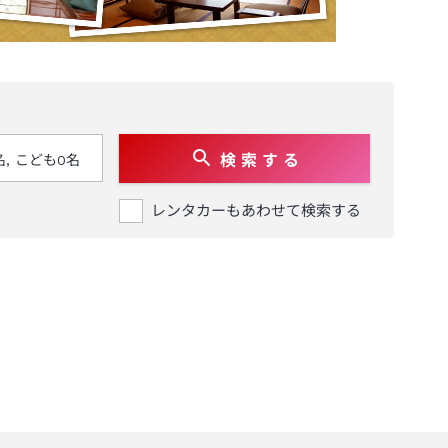
検 索 す る
レンタカーもあわせて検索する