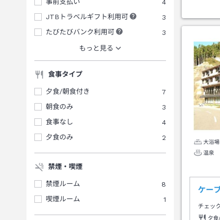
事前支払い
4
JTBトラベルギフト利用可
3
たびたびバンク利用可
3
もっと見る
食事タイプ
夕食/朝食付き
7
朝食のみ
3
食事なし
4
夕食のみ
2
大浴場
温泉
禁煙・喫煙
禁煙ルーム
8
ケー
喫煙ルーム
1
チェッ
夕食