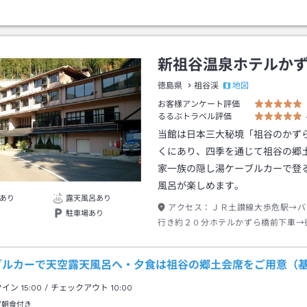
新祖谷温泉ホテルか
地図
徳島県
祖谷渓
お客様アンケート評価
るるぶトラベル評価
当館は日本三大秘境「祖谷のかず
くにあり、四季を通じて祖谷の郷
家一族の隠し湯ケーブルカーで登
風呂が楽しめます。
あり
露天風呂あり
アクセス：
ＪＲ土讃線大歩危駅→バ
駐車場あり
行き約２０分ホテルかずら橋前下車→
ブルカーで天空露天風呂へ・夕食は祖谷の郷土会席をご用意（
クイン
15:00
/ チェックアウト
10:00
/朝食付き