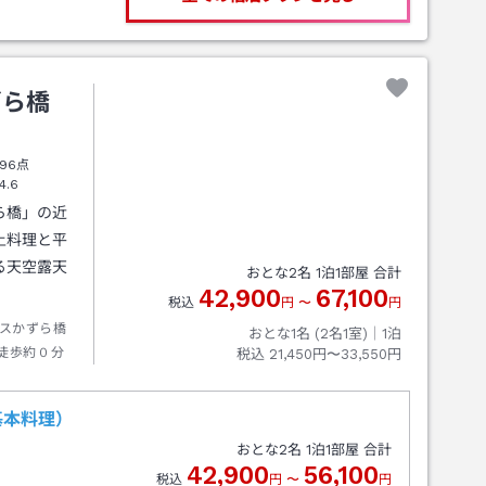
ずら橋
96点
4.6
ら橋」の近
土料理と平
る天空露天
おとな
2
名
1
泊
1
部屋 合計
42,900
67,100
税込
円
〜
円
スかずら橋
おとな1名 (
2
名1室)｜
1
泊
徒歩約０分
税込
21,450円〜33,550円
基本料理）
おとな
2
名
1
泊
1
部屋 合計
42,900
56,100
税込
円
〜
円