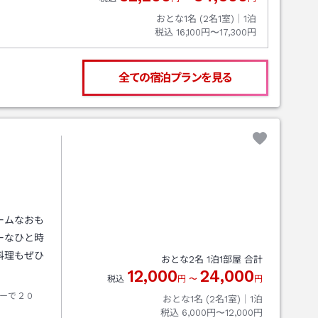
おとな1名 (
2
名1室)｜
1
泊
税込
16,100円〜17,300円
全ての宿泊プランを見る
ームなおも
ーなひと時
料理もぜひ
おとな
2
名
1
泊
1
部屋 合計
12,000
24,000
税込
円
〜
円
ーで２０
おとな1名 (
2
名1室)｜
1
泊
税込
6,000円〜12,000円