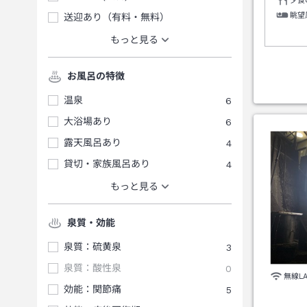
夕食
眺望
送迎あり（有料・無料）
もっと見る
お風呂の特徴
温泉
6
大浴場あり
6
露天風呂あり
4
貸切・家族風呂あり
4
もっと見る
泉質・効能
泉質：硫黄泉
3
泉質：酸性泉
0
無線L
効能：関節痛
5