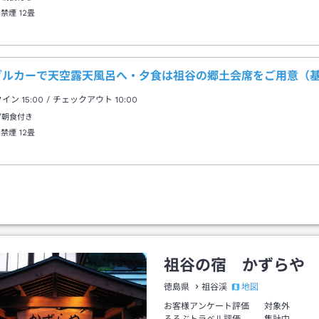
 禁煙
12畳
ブルカーで天空露天風呂へ・夕食は祖谷の郷土会席をご用意（
クイン
15:00
/ チェックアウト
10:00
/朝食付き
 禁煙
12畳
祖谷の宿 かずらや
地図
徳島県
祖谷渓
お客様アンケート評価
対象外