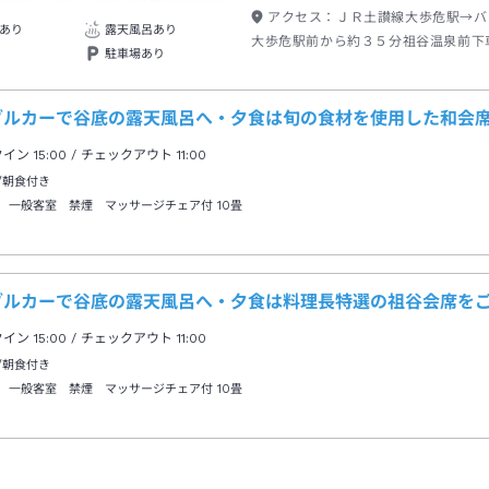
アクセス：
ＪＲ土讃線大歩危駅→バ
あり
露天風呂あり
大歩危駅前から約３５分祖谷温泉前下
駐車場あり
１分
ブルカーで谷底の露天風呂へ・夕食は旬の食材を使用した和会
クイン
15:00
/ チェックアウト
11:00
/朝食付き
 一般客室 禁煙 マッサージチェア付
10畳
ブルカーで谷底の露天風呂へ・夕食は料理長特選の祖谷会席を
クイン
15:00
/ チェックアウト
11:00
/朝食付き
 一般客室 禁煙 マッサージチェア付
10畳