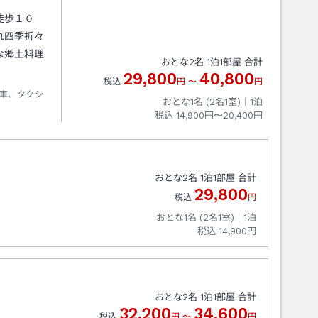
徒歩１０
れ四季折々
な郷土料理
おとな
2
名
1
泊
1
部屋 合計
29,800
40,800
税込
円
〜
円
車、タクシ
おとな1名 (
2
名1室)｜
1
泊
税込
14,900円〜20,400円
おとな
2
名
1
泊
1
部屋 合計
29,800
税込
円
おとな1名 (
2
名1室)｜
1
泊
税込
14,900円
おとな
2
名
1
泊
1
部屋 合計
32,200
34,600
税込
円
〜
円