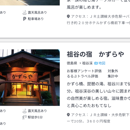
家一族の隠し湯ケーブルカーで登
風呂が楽しめます。
あり
露天風呂あり
アクセス：
ＪＲ土讃線大歩危駅→バ
駐車場あり
行き約２０分ホテルかずら橋前下車→
祖谷の宿 かずらや
地図
徳島県
祖谷渓
お客様アンケート評価
対象外
るるぶトラベル評価
集計中
かずら橋、琵琶の滝、祖谷川まで
分。祖谷渓谷の美しい山々に囲ま
の自然美が楽しめる宿。滋味豊か
と真心こめたおもてなし
あり
露天風呂あり
アクセス：
ＪＲ土讃線・大歩危駅下
駅徒歩5分
ーで20分。３8００円程度
あり