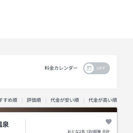
料金カレンダー
すすめ順
評価順
代金が安い順
代金が高い順
温泉
おとな
2
名
1
泊
1
部屋 合計