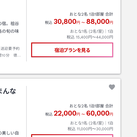
おとな
2
名
1
泊
1
部屋 合計
30,800
88,000
税込
円
〜
円
の宿。祖谷
島の旬の味
おとな1名 (
2
名1室)｜
1
泊
税込
15,400円〜44,000円
（送迎要予約
宿泊プランを見る
間10分 徳島
まんな
おとな
2
名
1
泊
1
部屋 合計
22,000
60,000
税込
円
〜
円
おとな1名 (
2
名1室)｜
1
泊
税込
11,000円〜30,000円
の美しい自