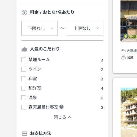
料金 / おとな1名あたり
〜
下限なし
上限なし
人気のこだわり
大浴場
温泉
禁煙ルーム
8
ツイン
2
和室
8
和洋室
4
温泉
6
露天風呂付客室
3
閉じる
お支払方法