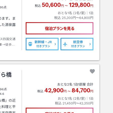
50,600
129,800
税込
円
〜
円
95点
おとな1名 (
2
名1室)｜
1
泊
税込
25,300円〜64,900円
めます。ま
した源泉露
宿泊プランを見る
ス四国交通
新幹線・JR
航空券
車→徒歩約
付きプラン
付きプラン
ずら橋
おとな
2
名
1
泊
1
部屋 合計
42,900
84,700
96点
税込
円
〜
円
4.6
おとな1名 (
2
名1室)｜
1
泊
ら橋」の近
税込
21,450円〜42,350円
土料理と平