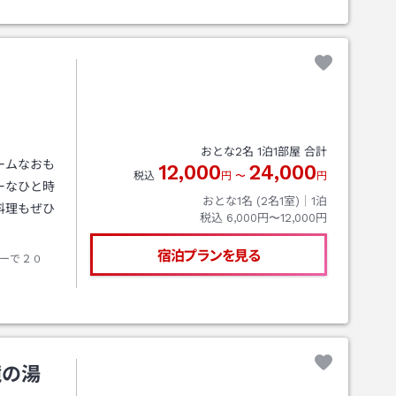
おとな
2
名
1
泊
1
部屋 合計
ームなおも
12,000
24,000
税込
円
〜
円
ーなひと時
おとな1名 (
2
名1室)｜
1
泊
料理もぜひ
税込
6,000円〜12,000円
宿泊プランを見る
ーで２０
境の湯