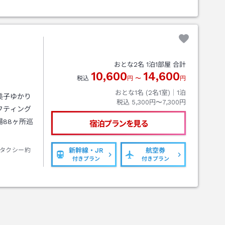
おとな
2
名
1
泊
1
部屋 合計
10,600
14,600
税込
円
〜
円
おとな1名 (
2
名1室)｜
1
泊
美子ゆかり
税込
5,300円〜7,300円
フティング
88ヶ所巡
宿泊プランを見る
タクシー約
新幹線・JR
航空券
付きプラン
付きプラン