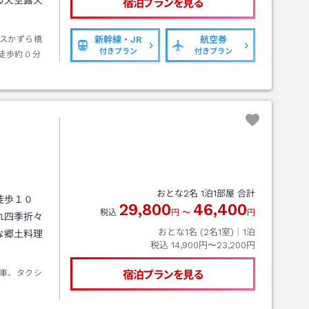
る天空露天
宿泊プランを見る
スかずら橋
新幹線・JR
航空券
付きプラン
付きプラン
徒歩約０分
おとな
2
名
1
泊
1
部屋 合計
徒歩１０
29,800
46,400
税込
円
〜
円
れ四季折々
おとな1名 (
2
名1室)｜
1
泊
な郷土料理
税込
14,900円〜23,200円
車、タクシ
宿泊プランを見る