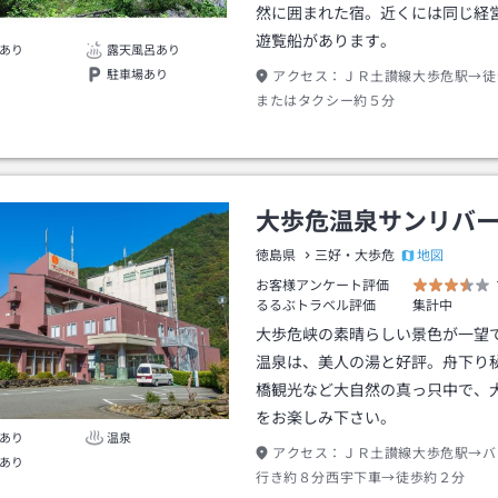
然に囲まれた宿。近くには同じ経
遊覧船があります。
あり
露天風呂あり
駐車場あり
アクセス：
ＪＲ土讃線大歩危駅→徒
またはタクシー約５分
大歩危温泉サンリバ
地図
徳島県
三好・大歩危
お客様アンケート評価
るるぶトラベル評価
集計中
大歩危峡の素晴らしい景色が一望
温泉は、美人の湯と好評。舟下り
橋観光など大自然の真っ只中で、
をお楽しみ下さい。
あり
温泉
アクセス：
ＪＲ土讃線大歩危駅→バ
あり
行き約８分西宇下車→徒歩約２分