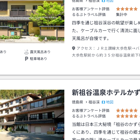
地図
徳島県
祖谷渓
お客様アンケート評価
るるぶトラベル評価
集計中
四季を通じ祖谷渓谷の眺望が楽し
た、ケーブルカーで行く清流に面
天風呂が自慢です。
アクセス：
ＪＲ土讃線大歩危駅→バ
あり
露天風呂あり
大歩危駅前から約３５分祖谷温泉前下
駐車場あり
１分
新祖谷温泉ホテルか
地図
徳島県
祖谷渓
お客様アンケート評価
るるぶトラベル評価
当館は日本三大秘境「祖谷のかず
くにあり、四季を通じて祖谷の郷