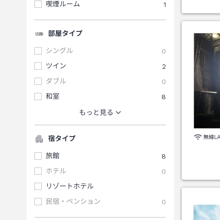
喫煙ルーム
1
部屋タイプ
シングル
0
ツイン
2
ダブル
0
和室
8
もっと見る
無線L
宿タイプ
旅館
8
ホテル
0
リゾートホテル
民宿・ペンション
0