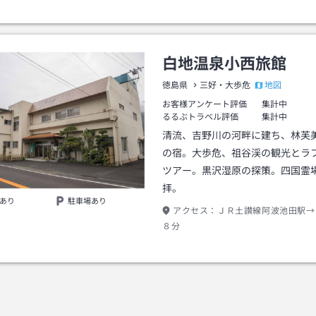
白地温泉小西旅館
地図
徳島県
三好・大歩危
お客様アンケート評価
集計中
るるぶトラベル評価
集計中
清流、吉野川の河畔に建ち、林芙
の宿。大歩危、祖谷渓の観光とラ
ツアー。黒沢湿原の探策。四国霊場
拝。
あり
駐車場あり
アクセス：
ＪＲ土讃線阿波池田駅→
８分