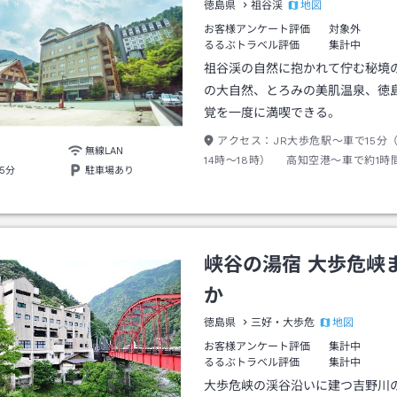
地図
徳島県
祖谷渓
お客様アンケート評価
対象外
るるぶトラベル評価
集計中
祖谷渓の自然に抱かれて佇む秘境
の大自然、とろみの美肌温泉、徳
覚を一度に満喫できる。
アクセス：
JR大歩危駅～車で15分
無線LAN
14時～18時） 高知空港～車で約1時
5分
駐車場あり
自動車道井川池田IC～約40分
峡谷の湯宿 大歩危峡
か
地図
徳島県
三好・大歩危
お客様アンケート評価
集計中
るるぶトラベル評価
集計中
大歩危峡の渓谷沿いに建つ吉野川