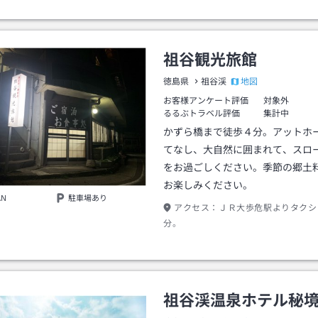
祖谷観光旅館
地図
徳島県
祖谷渓
お客様アンケート評価
対象外
るるぶトラベル評価
集計中
かずら橋まで徒歩４分。アットホ
てなし、大自然に囲まれて、スロ
をお過ごしください。季節の郷土
お楽しみください。
AN
駐車場あり
アクセス：
ＪＲ大歩危駅よりタクシ
分。
祖谷渓温泉ホテル秘