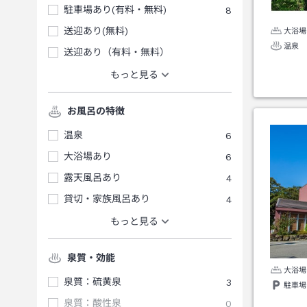
駐車場あり(有料・無料)
8
送迎あり(無料)
大浴場
温泉
送迎あり（有料・無料）
もっと見る
お風呂の特徴
温泉
6
大浴場あり
6
露天風呂あり
4
貸切・家族風呂あり
4
もっと見る
泉質・効能
大浴場
泉質：硫黄泉
3
駐車場
泉質：酸性泉
0