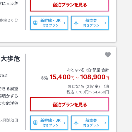
営に大歩危
宿泊プランを見る
歩約２０分
新幹線・JR
航空券
付きプラン
付きプラン
ー大歩危
おとな
2
名
1
泊
1
部屋 合計
15,400
108,900
79点
税込
円
〜
円
おとな1名 (
2
名1室)｜
1
泊
できる展望
税込
7,700円〜54,450円
秘境かずら
大歩危渓谷
宿泊プランを見る
ス阿波池田
新幹線・JR
航空券
付きプラン
付きプラン