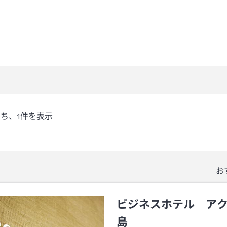
うち、
1
件を表示
お
ビジネスホテル ア
島