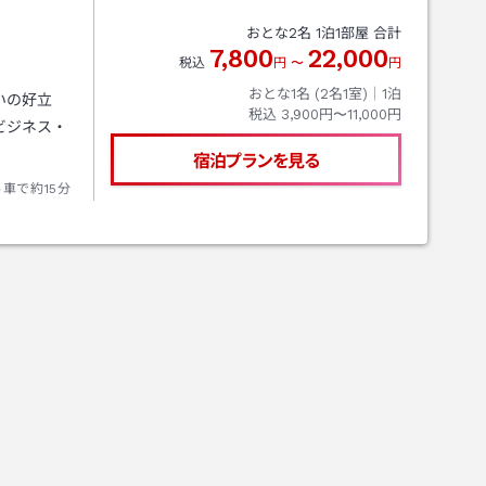
おとな
2
名
1
泊
1
部屋 合計
7,800
22,000
税込
円
〜
円
おとな1名 (
2
名1室)｜
1
泊
いの好立
税込
3,900円〜11,000円
ビジネス・
宿泊プランを見る
ら車で約15分