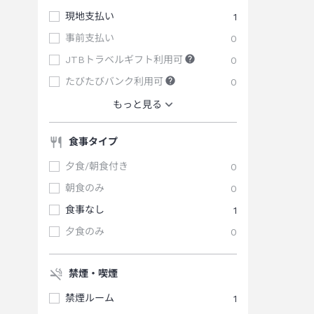
現地支払い
1
事前支払い
0
JTBトラベルギフト利用可
0
たびたびバンク利用可
0
もっと見る
食事タイプ
夕食/朝食付き
0
朝食のみ
0
食事なし
1
夕食のみ
0
禁煙・喫煙
禁煙ルーム
1