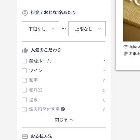
料金 / おとな1名あたり
〜
下限なし
上限なし
無線L
人気のこだわり
駐車場
禁煙ルーム
1
ツイン
1
和室
0
和洋室
0
温泉
0
露天風呂付客室
0
閉じる
お支払方法