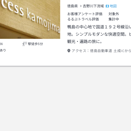
地図
徳島県
吉野川下流域
お客様アンケート評価
対象外
るるぶトラベル評価
集計中
鴨島の中心地で国道１９２号線沿
地。シンプルモダンな快適空間。
観光・遍路の旅に。
AN
駅徒歩5分
あり
アクセス：
徳島自動車道 土成ICか