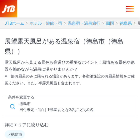
JTBホーム
ホテル・旅館・宿
温泉宿・温泉旅行
四国
徳島県
展望露天風呂がある温泉宿（徳島市（徳島
県））
露天風呂から見える景色も宿選びの重要なポイント！風情ある景色や絶
景を眺めながら温泉に浸かりませんか？
※一部お風呂のみに限られる場合があります。各宿泊施設のお風呂情報をご確
認ください。また、半露天風呂も含まれます。
条件を変更する
徳島市
日付未定 - 1泊｜1部屋 おとな2名,こども0名
詳細エリアに絞り込む
徳島市