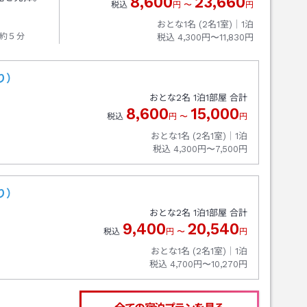
8,600
23,660
税込
円
〜
円
おとな1名 (
2
名1室)｜
1
泊
約５分
税込
4,300円〜11,830円
り）
おとな
2
名
1
泊
1
部屋 合計
8,600
15,000
税込
円
〜
円
おとな1名 (
2
名1室)｜
1
泊
税込
4,300円〜7,500円
り）
おとな
2
名
1
泊
1
部屋 合計
9,400
20,540
税込
円
〜
円
おとな1名 (
2
名1室)｜
1
泊
税込
4,700円〜10,270円