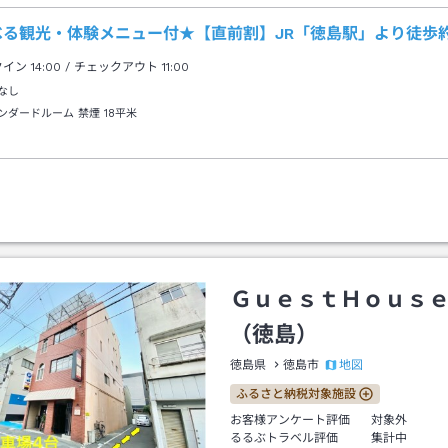
べる観光・体験メニュー付★【直前割】JR「徳島駅」より徒歩
クイン
14:00
/ チェックアウト
11:00
なし
ンダードルーム 禁煙
18平米
ＧｕｅｓｔＨｏｕｓ
（徳島）
地図
徳島県
徳島市
ふるさと納税対象施設
お客様アンケート評価
対象外
るるぶトラベル評価
集計中