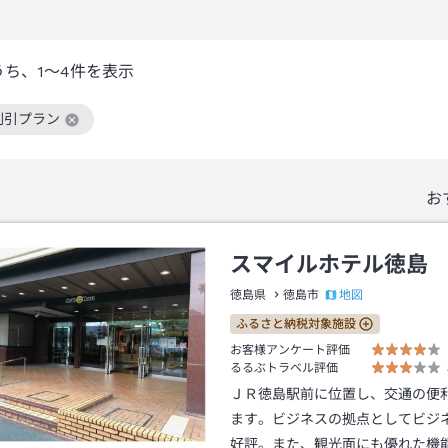
うち、
1～4
件を表示
割引プラン
絞り込み条件を解除
お
スマイルホテル徳島
地図
徳島県
徳島市
ふるさと納税対象施設
お客様アンケート評価
るるぶトラベル評価
ＪＲ徳島駅前に位置し、交通の便
ます。ビジネスの拠点としてビジ
好評。また、観光面にも優れた機