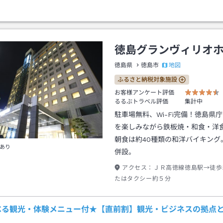
徳島グランヴィリオ
地図
徳島県
徳島市
ふるさと納税対象施設
お客様アンケート評価
るるぶトラベル評価
集計中
駐車場無料、Wi-Fi完備！徳島県
を楽しみながら鉄板焼・和食・洋
朝食は約40種類の和洋バイキング
あり
併設。
アクセス：
ＪＲ高徳線徳島駅→徒歩
たはタクシー約５分
べる観光・体験メニュー付★【直前割】観光・ビジネスの拠点