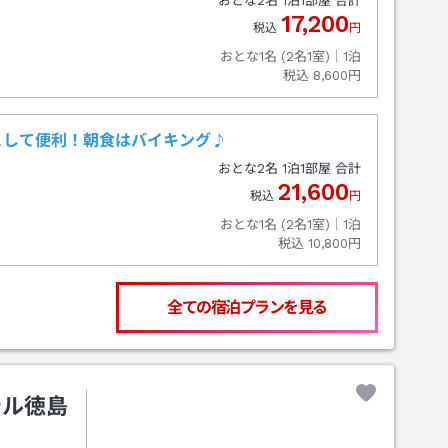
おとな
2
名
1
泊
1
部屋 合計
17,200
税込
円
おとな1名 (
2
名1室)｜
1
泊
税込
8,600円
として便利！朝食はバイキング♪
おとな
2
名
1
泊
1
部屋 合計
21,600
税込
円
おとな1名 (
2
名1室)｜
1
泊
税込
10,800円
全ての宿泊プランを見る
テル徳島