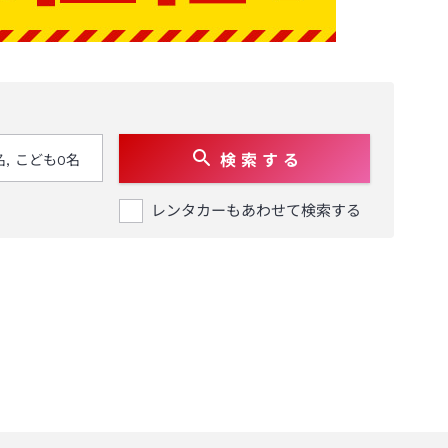
検 索 す る
レンタカーもあわせて検索する