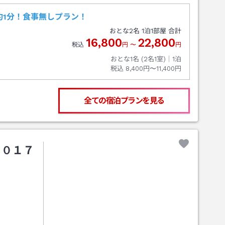
約1分！食事無しプラン！
おとな
2
名
1
泊
1
部屋 合計
16,800
22,800
税込
円
〜
円
おとな1名 (
2
名1室)｜
1
泊
税込
8,400円〜11,400円
全ての宿泊プランを見る
ｅ０１７