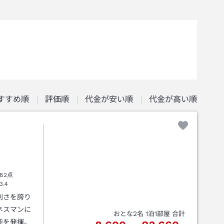
すすめ順
評価順
代金が安い順
代金が高い順
82点
3.4
利さを誇り
ネスマンに
おとな
2
名
1
泊
1
部屋 合計
能を発揮。