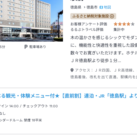
地図
徳島県
徳島市
ふるさと納税対象施設
お客様アンケート評価
るるぶトラベル評価
集計中
木の温かさを感じるシックでモダ
に、機能性と快適性を重視した設
5分
駐車場あり
数々でお寛ぎいただけます。ホテ
ＪＲ徳島駅より徒歩１分…
アクセス：
ＪＲ四国、ＪＲ高徳線、
徳島着後、改札を出て直進、駅構内を
にして左側へ徒歩約１分。
べる観光・体験メニュー付★【直前割】連泊・JR「徳島駅」よ
クイン
14:00
/ チェックアウト
11:00
なし
ンダードルーム 禁煙
18平米