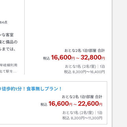
84点
ンな客室
備と備品の
ルまでは、
おとな
2
名
1
泊
1
部屋 合計
16,600
32,800
税込
円
〜
円
牟岐線利用
おとな1名 (
2
名1室)｜
1
泊
出て駅を背
税込
8,300円〜16,400円
り徒歩約1分！食事無しプラン！
おとな
2
名
1
泊
1
部屋 合計
16,600
22,600
税込
円
〜
円
おとな1名 (
2
名1室)｜
1
泊
税込
8,300円〜11,300円