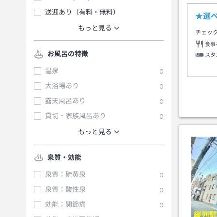
送迎あり（有料・無料）
★選
もっと見る
チェッ
食事
お風呂の特徴
スタ
温泉
0
大浴場あり
0
露天風呂あり
0
貸切・家族風呂あり
0
もっと見る
泉質・効能
泉質：硫黄泉
0
泉質：酸性泉
0
効能：関節痛
0