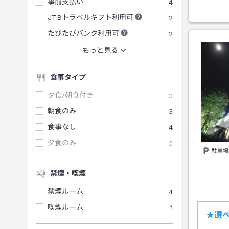
事前支払い
4
JTBトラベルギフト利用可
2
たびたびバンク利用可
2
もっと見る
食事タイプ
夕食/朝食付き
0
朝食のみ
3
食事なし
4
夕食のみ
0
駐車場
禁煙・喫煙
禁煙ルーム
4
喫煙ルーム
1
★選