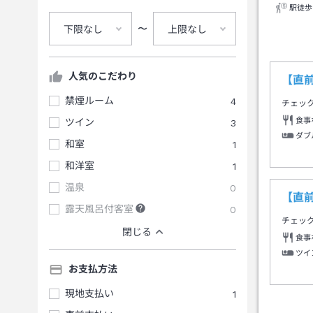
駅徒歩
〜
下限なし
上限なし
人気のこだわり
【直
禁煙ルーム
4
チェッ
食事
ツイン
3
ダブ
和室
1
和洋室
1
温泉
0
【直
露天風呂付客室
0
チェッ
閉じる
食事
ツイ
お支払方法
現地支払い
1