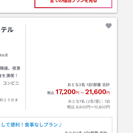
全ての宿泊プランを見る
ホテル
86点
庁隣接。夜景
食を満喫！
。コンビニ
おとな
2
名
1
泊
1
部屋 合計
17,200
21,600
税込
円
〜
円
約２５分ま
おとな1名 (
2
名1室)｜
1
泊
税込
8,600円〜10,800円
として便利！食事なしプラン♪