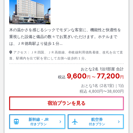
木の温かさを感じるシックでモダンな客室に、機能性と快適性を
重視した設備と備品の数々でお寛ぎいただけます。ホテルまで
は、ＪＲ徳島駅より徒歩１分…
アクセス：
ＪＲ四国、ＪＲ高徳線、牟岐線利用徳島着後、改札を出て直
進、駅構内を出て駅を背にして左側へ徒歩約１分。
おとな
2
名
1
泊
1
部屋 合計
9,600
77,200
税込
円
〜
円
おとな1名 (
2
名1室)｜
1
泊
税込
4,800円〜38,600円
宿泊プランを見る
新幹線・JR
航空券
付きプラン
付きプラン