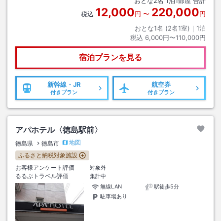
おとな
2
名
1
泊
1
部屋 合計
12,000
220,000
税込
円
〜
円
おとな1名 (
2
名1室)｜
1
泊
税込
6,000円〜110,000円
宿泊プランを見る
新幹線・JR
航空券
付きプラン
付きプラン
アパホテル〈徳島駅前〉
地図
徳島県
徳島市
ふるさと納税対象施設
お客様アンケート評価
対象外
るるぶトラベル評価
集計中
無線LAN
駅徒歩5分
駐車場あり