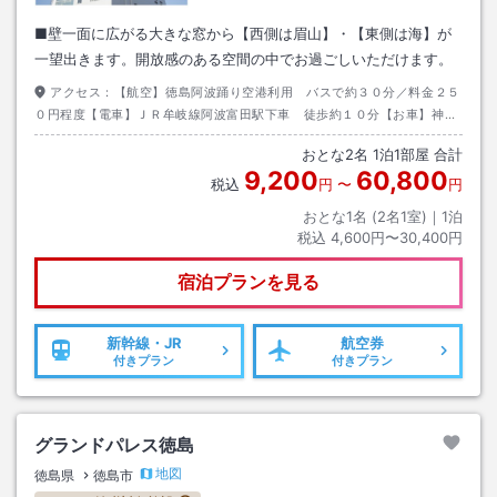
■壁一面に広がる大きな窓から【西側は眉山】・【東側は海】が
一望出きます。開放感のある空間の中でお過ごしいただけます。
アクセス：
【航空】徳島阿波踊り空港利用 バスで約３０分／料金２５
０円程度【電車】ＪＲ牟岐線阿波富田駅下車 徒歩約１０分【お車】神戸
淡路鳴門自動車道鳴門ＩＣより国道１１号線を経由し、徳島県庁より南へ
おとな
2
名
1
泊
1
部屋 合計
約１ｋｍ。
9,200
60,800
税込
円
〜
円
おとな1名 (
2
名1室)｜
1
泊
税込
4,600円〜30,400円
宿泊プランを見る
新幹線・JR
航空券
付きプラン
付きプラン
グランドパレス徳島
地図
徳島県
徳島市