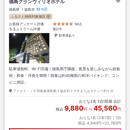
徳島グランヴィリオホテル
地図
徳島県
徳島市
ふるさと納税対象施設
お客様アンケート評価
86点
るるぶトラベル評価
集計中
駐車場あり
駐車場無料、Wi-Fi完備！徳島県庁隣接。夜景を楽しみながら鉄板
焼・和食・洋食を満喫！朝食は約40種類の和洋バイキング。コン
ビニ併設。
アクセス：
ＪＲ高徳線徳島駅→徒歩約２５分またはタクシー約５分
おとな
2
名
1
泊
1
部屋 合計
9,880
45,560
税込
円
〜
円
おとな1名 (
2
名1室)｜
1
泊
税込
4,940円〜22,780円