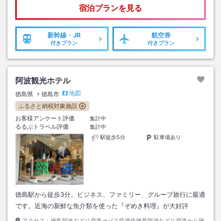
宿泊プランを見る
新幹線・JR
航空券
付きプラン
付きプラン
阿波観光ホテル
地図
徳島県
徳島市
ふるさと納税対象施設
お客様アンケート評価
集計中
るるぶトラベル評価
集計中
駅徒歩5分
駐車場あり
徳島駅から徒歩3分。ビジネス、ファミリー、グループ旅行に最適
です。近海の新鮮な魚介類を使った『ぞめき料理』が大好評
アクセス：
徳島阿波おどり空港→バス空港線徳島阿波おどり空港から徳