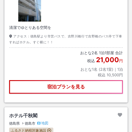
清潔でゆとりある空間を
アクセス：
徳島駅より市営バスで、吉野川橋行で吉野橋のバス停で下車
すればホテル。すぐ横に！！
おとな
2
名
1
泊
1
部屋 合計
21,000
税込
円
おとな1名 (
2
名1室)｜
1
泊
税込
10,500円
宿泊プランを見る
ホテル千秋閣
地図
徳島県
徳島市
ふるさと納税対象施設