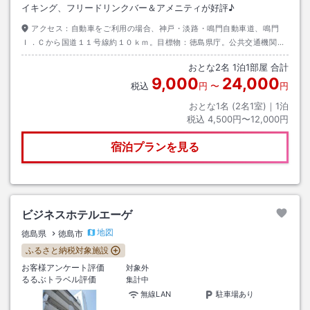
イキング、フリードリンクバー＆アメニティが好評♪
アクセス：
自動車をご利用の場合、神戸・淡路・鳴門自動車道、鳴門
Ｉ．Ｃから国道１１号線約１０ｋｍ。目標物：徳島県庁。公共交通機関ご
利用の場合、徳島駅前バスターミナルより乗車、県庁前バス停下車徒歩約
おとな
2
名
1
泊
1
部屋 合計
１分。
9,000
24,000
税込
円
〜
円
おとな1名 (
2
名1室)｜
1
泊
税込
4,500円〜12,000円
宿泊プランを見る
ビジネスホテルエーゲ
地図
徳島県
徳島市
ふるさと納税対象施設
お客様アンケート評価
対象外
るるぶトラベル評価
集計中
無線LAN
駐車場あり