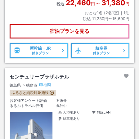
22,460
31,380
税込
円
〜
円
おとな1名 (
2
名1室)｜
1
泊
税込
11,230円〜15,690円
宿泊プランを見る
新幹線・JR
航空券
付きプラン
付きプラン
センチュリープラザホテル
地図
徳島県
徳島市
ふるさと納税対象施設
お客様アンケート評価
対象外
るるぶトラベル評価
集計中
大浴場あり
無線LAN
駐車場あり