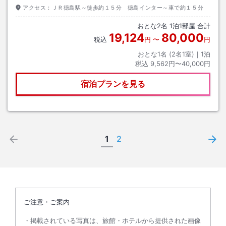
アクセス：
ＪＲ徳島駅～徒歩約１５分 徳島インター～車で約１５分
おとな
2
名
1
泊
1
部屋 合計
19,124
80,000
税込
円
〜
円
おとな1名 (
2
名1室)｜
1
泊
税込
9,562円〜40,000円
宿泊プランを見る
1
2
ご注意・ご案内
掲載されている写真は、旅館・ホテルから提供された画像