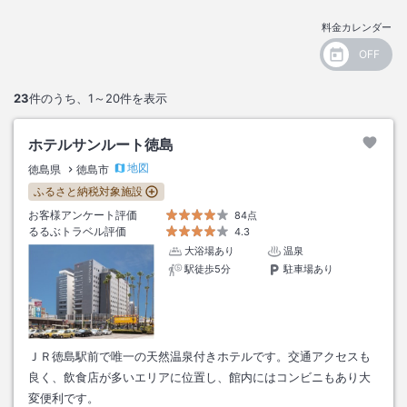
料金カレンダー
23
件のうち、
1～20
件を表示
ホテルサンルート徳島
地図
徳島県
徳島市
ふるさと納税対象施設
お客様アンケート評価
84点
るるぶトラベル評価
4.3
大浴場あり
温泉
駅徒歩5分
駐車場あり
ＪＲ徳島駅前で唯一の天然温泉付きホテルです。交通アクセスも
良く、飲食店が多いエリアに位置し、館内にはコンビニもあり大
変便利です。