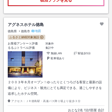
アグネスホテル徳島
地図
徳島県
徳島市
ふるさと納税対象施設
お客様アンケート評価
対象外
るるぶトラベル評価
集計中
無線LAN
駅徒歩5分
駐車場あり
２００３年８月オープン！ゆったりとくつろげる客室と最新の設
備により、ビジネス・観光にとても満足できる、過ごしやすさを
追求したホテル空間。
アクセス：
ＪＲ徳島駅・高速バス降り場より徒歩３分
おとな
2
名
1
泊
1
部屋 合計