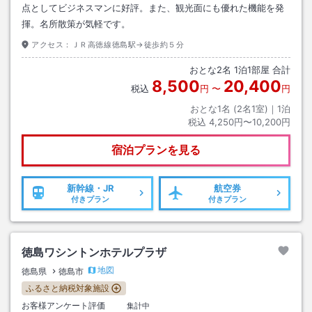
点としてビジネスマンに好評。また、観光面にも優れた機能を発
揮。名所散策が気軽です。
アクセス：
ＪＲ高徳線徳島駅→徒歩約５分
おとな
2
名
1
泊
1
部屋 合計
8,500
20,400
税込
円
〜
円
おとな1名 (
2
名1室)｜
1
泊
税込
4,250円〜10,200円
宿泊プランを見る
新幹線・JR
航空券
付きプラン
付きプラン
徳島ワシントンホテルプラザ
地図
徳島県
徳島市
ふるさと納税対象施設
お客様アンケート評価
集計中