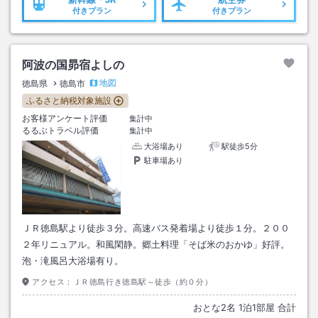
付きプラン
付きプラン
阿波の国昴宿よしの
地図
徳島県
徳島市
ふるさと納税対象施設
お客様アンケート評価
集計中
るるぶトラベル評価
集計中
大浴場あり
駅徒歩5分
駐車場あり
ＪＲ徳島駅より徒歩３分。高速バス発着場より徒歩１分。２００
２年リニュアル。和風閑静。郷土料理「そば米のおかゆ」好評。
泡・滝風呂大浴場有り。
アクセス：
ＪＲ徳島行き徳島駅～徒歩（約０分）
おとな
2
名
1
泊
1
部屋 合計