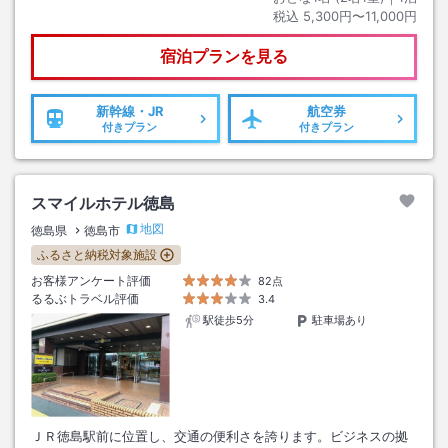
税込
5,300円〜11,000円
宿泊プランを見る
新幹線・JR
航空券
付きプラン
付きプラン
スマイルホテル徳島
地図
徳島県
徳島市
ふるさと納税対象施設
お客様アンケート評価
82点
るるぶトラベル評価
3.4
駅徒歩5分
駐車場あり
ＪＲ徳島駅前に位置し、交通の便利さを誇ります。ビジネスの拠