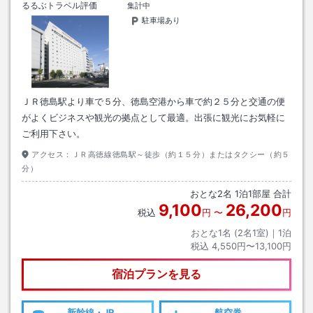
るるぶトラベル評価
集計中
駐車場あり
ＪＲ徳島駅より車で５分、徳島空港から車で約２５分と交通の便
がよくビジネスや観光の拠点として最適。出張に観光にお気軽に
ご利用下さい。
アクセス：
ＪＲ高徳線徳島駅～徒歩（約１５分）またはタクシー（約５
分）
おとな
2
名
1
泊
1
部屋 合計
9,100
26,200
税込
円
〜
円
おとな1名 (
2
名1室)｜
1
泊
税込
4,550円〜13,100円
宿泊プランを見る
新幹線・JR
航空券