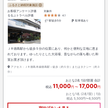
ふるさと納税対象施設
お客様アンケート評価
対象外
るるぶトラベル評価
4.1
駅徒歩5分
駐車場あり
ＪＲ徳島駅から徒歩５分の位置にあり、何かと便利な立地に恵ま
れております。ゆったりとした大浴場、昔ながらの落ち着いた和
室お寛ぎ頂けます。
アクセス：
ＪＲ徳島本線徳島駅～徒歩（約５分）またはタクシー（約３
分）
おとな
2
名
1
泊
1
部屋 合計
11,000
17,000
税込
円
〜
円
おとな1名 (
2
名1室)｜
1
泊
税込
5,500円〜8,500円
宿泊プランを見る