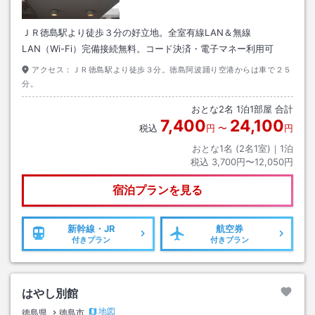
ＪＲ徳島駅より徒歩３分の好立地。全室有線LAN＆無線
LAN（Wi-Fi）完備接続無料。コード決済・電子マネー利用可
アクセス：
ＪＲ徳島駅より徒歩３分。徳島阿波踊り空港からは車で２５
分。
おとな
2
名
1
泊
1
部屋 合計
7,400
24,100
税込
円
〜
円
おとな1名 (
2
名1室)｜
1
泊
税込
3,700円〜12,050円
宿泊プランを見る
新幹線・JR
航空券
付きプラン
付きプラン
はやし別館
地図
徳島県
徳島市