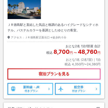
ＪＲ徳島駅と直結した気品と格調のあるハイグレードなシティホ
テル。パステルカラーを基調としたゆとりの客室。
アクセス：
ＪＲ徳島駅正面出口→徒歩約０分
おとな
2
名
1
泊
1
部屋 合計
8,700
48,760
税込
円
〜
円
おとな1名 (
2
名1室)｜
1
泊
税込
4,350円〜24,380円
宿泊プランを見る
新幹線・JR
航空券
付きプラン
付きプラン