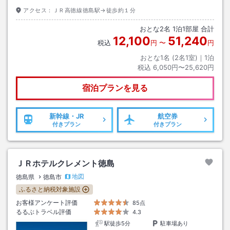
アクセス：
ＪＲ高徳線徳島駅→徒歩約１分
おとな
2
名
1
泊
1
部屋 合計
12,100
51,240
税込
円
〜
円
おとな1名 (
2
名1室)｜
1
泊
税込
6,050円〜25,620円
宿泊プランを見る
新幹線・JR
航空券
付きプラン
付きプラン
ＪＲホテルクレメント徳島
地図
徳島県
徳島市
ふるさと納税対象施設
お客様アンケート評価
85点
るるぶトラベル評価
4.3
駅徒歩5分
駐車場あり