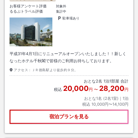
お客様アンケート評価
対象外
るるぶトラベル評価
集計中
駐車場あり
平成31年4月1日にリニューアルオープンいたしました！！新しく
なったホテル千秋閣で皆様のご利用お待ちしております。
アクセス：
ＪＲ徳島駅より徒歩約９分。
おとな
2
名
1
泊
1
部屋 合計
20,000
28,200
税込
円
〜
円
おとな1名 (
2
名1室)｜
1
泊
税込
10,000円〜14,100円
宿泊プランを見る