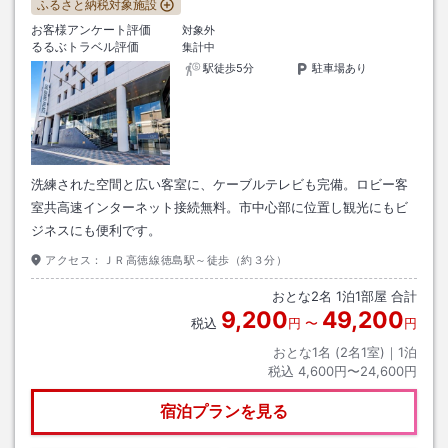
ふるさと納税対象施設
お客様アンケート評価
対象外
るるぶトラベル評価
集計中
駅徒歩5分
駐車場あり
洗練された空間と広い客室に、ケーブルテレビも完備。ロビー客
室共高速インターネット接続無料。市中心部に位置し観光にもビ
ジネスにも便利です。
アクセス：
ＪＲ高徳線徳島駅～徒歩（約３分）
おとな
2
名
1
泊
1
部屋 合計
9,200
49,200
税込
円
〜
円
おとな1名 (
2
名1室)｜
1
泊
税込
4,600円〜24,600円
宿泊プランを見る