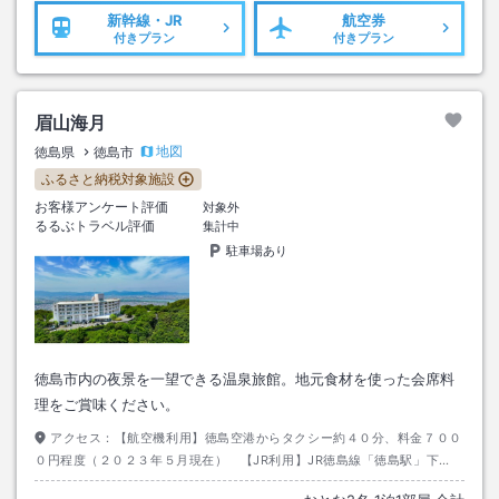
新幹線・JR
航空券
付きプラン
付きプラン
眉山海月
地図
徳島県
徳島市
ふるさと納税対象施設
お客様アンケート評価
対象外
るるぶトラベル評価
集計中
駐車場あり
徳島市内の夜景を一望できる温泉旅館。地元食材を使った会席料
理をご賞味ください。
アクセス：
【航空機利用】徳島空港からタクシー約４０分、料金７００
０円程度（２０２３年５月現在） 【JR利用】JR徳島線「徳島駅」下
車、タクシー約１５分、料金２０００円程度（２０２３年５月現在）