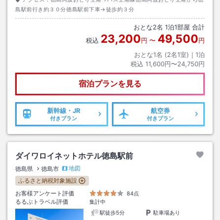
島駅前行き約３０分徳島駅前下車→徒歩約３分
おとな
2
名
1
泊
1
部屋 合計
23,200
49,500
税込
円
〜
円
おとな1名 (
2
名1室)｜
1
泊
税込
11,600円〜24,750円
宿泊プランを見る
新幹線・JR
航空券
付きプラン
付きプラン
ダイワロイネットホテル徳島駅前
地図
徳島県
徳島市
ふるさと納税対象施設
お客様アンケート評価
84点
るるぶトラベル評価
集計中
駅徒歩5分
駐車場あり