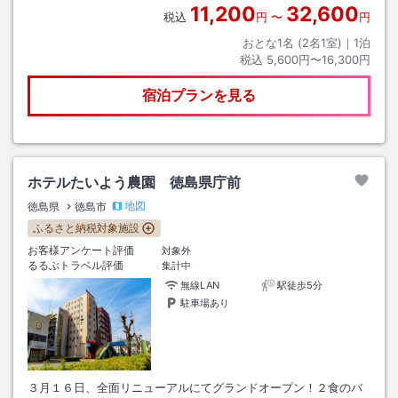
11,200
32,600
税込
円
〜
円
おとな1名 (
2
名1室)｜
1
泊
税込
5,600円〜16,300円
宿泊プランを見る
ホテルたいよう農園 徳島県庁前
地図
徳島県
徳島市
ふるさと納税対象施設
お客様アンケート評価
対象外
るるぶトラベル評価
集計中
無線LAN
駅徒歩5分
駐車場あり
３月１６日、全面リニューアルにてグランドオープン！２食のバ