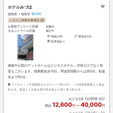
ホテルみづほ
地図
徳島県
徳島市
ふるさと納税対象施設
お客様アンケート評価
対象外
るるぶトラベル評価
集計中
無線LAN
駅徒歩5分
駐車場あり
徳島中心部のアットホームなビジネスホテル。洋室だけでなく和
室もございます。徳島駅徒歩15分、阿波富田駅からは同5分、歓楽
街まで同1分
アクセス：
ＪＲ徳島駅からタクシーで約５分。ＪＲ阿波富田駅より徒歩
約５分。国道１１号線を県庁所在地より西へ車で約５分。
おとな
2
名
1
泊
1
部屋 合計
12,600
40,000
税込
円
〜
円
おとな1名 (
2
名1室)｜
1
泊