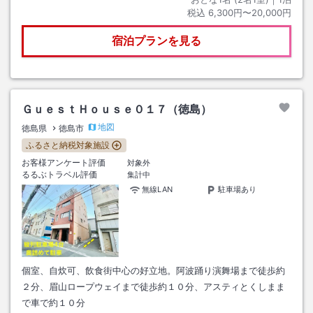
税込
6,300円〜20,000円
宿泊プランを見る
ＧｕｅｓｔＨｏｕｓｅ０１７（徳島）
地図
徳島県
徳島市
ふるさと納税対象施設
お客様アンケート評価
対象外
るるぶトラベル評価
集計中
無線LAN
駐車場あり
個室、自炊可、飲食街中心の好立地。阿波踊り演舞場まで徒歩約
２分、眉山ロープウェイまで徒歩約１０分、アスティとくしまま
で車で約１０分