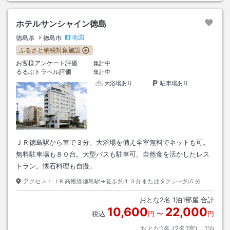
ホテルサンシャイン徳島
地図
徳島県
徳島市
ふるさと納税対象施設
お客様アンケート評価
集計中
るるぶトラベル評価
集計中
大浴場あり
駐車場あり
ＪＲ徳島駅から車で３分。大浴場を備え全室無料でネットも可。
無料駐車場も８０台。大型バスも駐車可。自然食を活かしたレス
トラン。懐石料理も自慢。
アクセス：
ＪＲ高徳線徳島駅→徒歩約１３分またはタクシー約５分
おとな
2
名
1
泊
1
部屋 合計
10,600
22,000
税込
円
〜
円
おとな1名 (
2
名1室)｜
1
泊