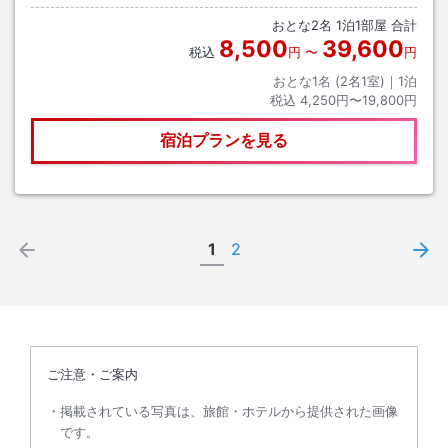
道－高松自動車道－県道1号－徳島自動車道－徳島IC
おとな
2
名
1
泊
1
部屋 合計
8,500
39,600
税込
円
〜
円
おとな1名 (
2
名1室)｜
1
泊
税込
4,250円〜19,800円
宿泊プランを見る
1
2
ご注意・ご案内
掲載されている写真は、旅館・ホテルから提供された画像
です。