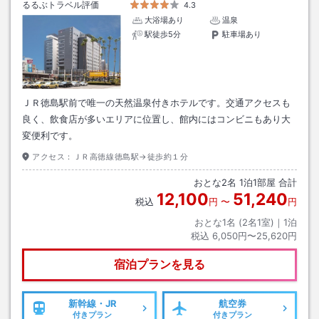
るるぶトラベル評価
4.3
大浴場あり
温泉
駅徒歩5分
駐車場あり
ＪＲ徳島駅前で唯一の天然温泉付きホテルです。交通アクセスも
良く、飲食店が多いエリアに位置し、館内にはコンビニもあり大
変便利です。
アクセス：
ＪＲ高徳線徳島駅→徒歩約１分
おとな
2
名
1
泊
1
部屋 合計
12,100
51,240
税込
円
〜
円
おとな1名 (
2
名1室)｜
1
泊
税込
6,050円〜25,620円
宿泊プランを見る
新幹線・JR
航空券
付きプラン
付きプラン