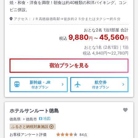
焼・和食・洋食を満喫！朝食は約40種類の和洋バイキング。コン
ビニ併設。
アクセス：
ＪＲ高徳線徳島駅→徒歩約２５分またはタクシー約５分
おとな
2
名
1
泊
1
部屋 合計
9,880
45,560
税込
円
〜
円
おとな1名 (
2
名1室)｜
1
泊
税込
4,940円〜22,780円
宿泊プランを見る
新幹線・JR
航空券
付きプラン
付きプラン
ホテルサンルート徳島
地図
徳島県
徳島市
ふるさと納税対象施設
お客様アンケート評価
84点