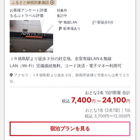
ふるさと納税対象施設
お客様アンケート評価
対象外
るるぶトラベル評価
集計中
無線LAN
駅徒歩5分
駐車場あり
ＪＲ徳島駅より徒歩３分の好立地。全室有線LAN＆無線
LAN（Wi-Fi）完備接続無料。コード決済・電子マネー利用可
アクセス：
ＪＲ徳島駅より徒歩３分。徳島阿波踊り空港からは車で２５
分。
おとな
2
名
1
泊
1
部屋 合計
7,400
24,100
税込
円
〜
円
おとな1名 (
2
名1室)｜
1
泊
税込
3,700円〜12,050円
宿泊プランを見る