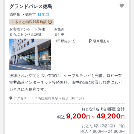
グランドパレス徳島
地図
徳島県
徳島市
ふるさと納税対象施設
お客様アンケート評価
対象外
るるぶトラベル評価
集計中
駅徒歩5分
駐車場あり
洗練された空間と広い客室に、ケーブルテレビも完備。ロビー客
室共高速インターネット接続無料。市中心部に位置し観光にもビ
ジネスにも便利です。
アクセス：
ＪＲ高徳線徳島駅～徒歩（約３分）
おとな
2
名
1
泊
1
部屋 合計
9,200
49,200
税込
円
〜
円
おとな1名 (
2
名1室)｜
1
泊
税込
4,600円〜24,600円