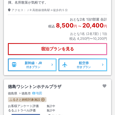
揮。名所散策が気軽です。
アクセス：
ＪＲ高徳線徳島駅→徒歩約５分
おとな
2
名
1
泊
1
部屋 合計
8,500
20,400
税込
円
〜
円
おとな1名 (
2
名1室)｜
1
泊
税込
4,250円〜10,200円
宿泊プランを見る
新幹線・JR
航空券
付きプラン
付きプラン
徳島ワシントンホテルプラザ
地図
徳島県
徳島市
ふるさと納税対象施設
お客様アンケート評価
集計中
るるぶトラベル評価
集計中