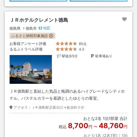
ＪＲホテルクレメント徳島
地図
徳島県
徳島市
ふるさと納税対象施設
お客様アンケート評価
85点
るるぶトラベル評価
4.3
駅徒歩5分
駐車場あり
ＪＲ徳島駅と直結した気品と格調のあるハイグレードなシティホ
テル。パステルカラーを基調としたゆとりの客室。
アクセス：
ＪＲ徳島駅正面出口→徒歩約０分
おとな
2
名
1
泊
1
部屋 合計
8,700
48,760
税込
円
〜
円
おとな1名 (
2
名1室)｜
1
泊