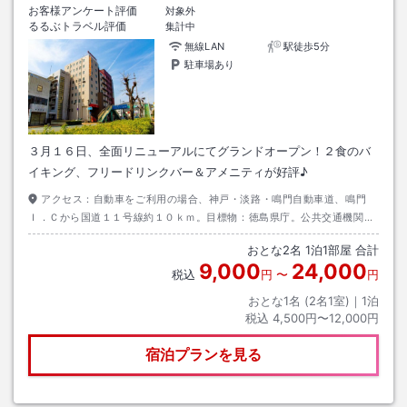
お客様アンケート評価
対象外
るるぶトラベル評価
集計中
無線LAN
駅徒歩5分
駐車場あり
３月１６日、全面リニューアルにてグランドオープン！２食のバ
イキング、フリードリンクバー＆アメニティが好評♪
アクセス：
自動車をご利用の場合、神戸・淡路・鳴門自動車道、鳴門
Ｉ．Ｃから国道１１号線約１０ｋｍ。目標物：徳島県庁。公共交通機関ご
利用の場合、徳島駅前バスターミナルより乗車、県庁前バス停下車徒歩約
おとな
2
名
1
泊
1
部屋 合計
１分。
9,000
24,000
税込
円
〜
円
おとな1名 (
2
名1室)｜
1
泊
税込
4,500円〜12,000円
宿泊プランを見る