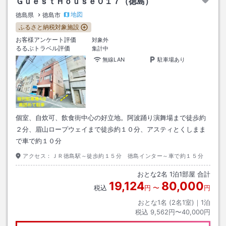
ＧｕｅｓｔＨｏｕｓｅ０１７（徳島）
地図
徳島県
徳島市
ふるさと納税対象施設
お客様アンケート評価
対象外
るるぶトラベル評価
集計中
無線LAN
駐車場あり
個室、自炊可、飲食街中心の好立地。阿波踊り演舞場まで徒歩約
２分、眉山ロープウェイまで徒歩約１０分、アスティとくしまま
で車で約１０分
アクセス：
ＪＲ徳島駅～徒歩約１５分 徳島インター～車で約１５分
おとな
2
名
1
泊
1
部屋 合計
19,124
80,000
税込
円
〜
円
おとな1名 (
2
名1室)｜
1
泊
税込
9,562円〜40,000円