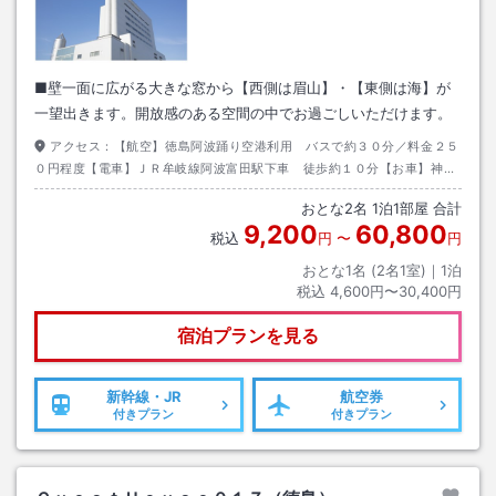
■壁一面に広がる大きな窓から【西側は眉山】・【東側は海】が
一望出きます。開放感のある空間の中でお過ごしいただけます。
アクセス：
【航空】徳島阿波踊り空港利用 バスで約３０分／料金２５
０円程度【電車】ＪＲ牟岐線阿波富田駅下車 徒歩約１０分【お車】神戸
淡路鳴門自動車道鳴門ＩＣより国道１１号線を経由し、徳島県庁より南へ
おとな
2
名
1
泊
1
部屋 合計
約１ｋｍ。
9,200
60,800
税込
円
〜
円
おとな1名 (
2
名1室)｜
1
泊
税込
4,600円〜30,400円
宿泊プランを見る
新幹線・JR
航空券
付きプラン
付きプラン