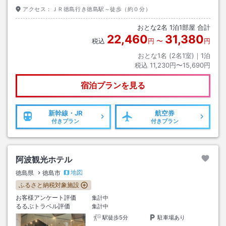
アクセス：
ＪＲ徳島行き徳島駅～徒歩（約０分）
おとな
2
名
1
泊
1
部屋 合計
22,460
31,380
税込
円
〜
円
おとな1名 (
2
名1室)｜
1
泊
税込
11,230円〜15,690円
宿泊プランを見る
新幹線・JR
航空券
付きプラン
付きプラン
阿波観光ホテル
地図
徳島県
徳島市
ふるさと納税対象施設
お客様アンケート評価
集計中
るるぶトラベル評価
集計中
駅徒歩5分
駐車場あり