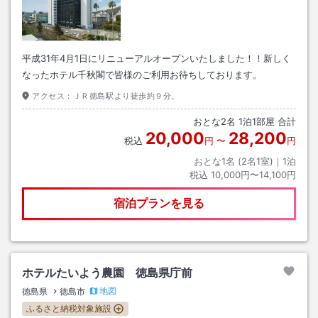
平成31年4月1日にリニューアルオープンいたしました！！新しく
なったホテル千秋閣で皆様のご利用お待ちしております。
アクセス：
ＪＲ徳島駅より徒歩約９分。
おとな
2
名
1
泊
1
部屋 合計
20,000
28,200
税込
円
〜
円
おとな1名 (
2
名1室)｜
1
泊
税込
10,000円〜14,100円
宿泊プランを見る
ホテルたいよう農園 徳島県庁前
地図
徳島県
徳島市
ふるさと納税対象施設