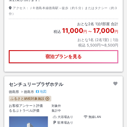
アクセス：
ＪＲ徳島本線徳島駅～徒歩（約５分）またはタクシー（約３
分）
おとな
2
名
1
泊
1
部屋 合計
11,000
17,000
税込
円
〜
円
おとな1名 (
2
名1室)｜
1
泊
税込
5,500円〜8,500円
宿泊プランを見る
センチュリープラザホテル
地図
徳島県
徳島市
ふるさと納税対象施設
お客様アンケート評価
対象外
るるぶトラベル評価
集計中
大浴場あり
無線LAN
駐車場あり