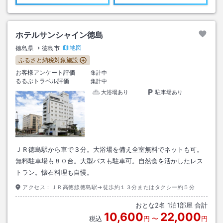
ホテルサンシャイン徳島
地図
徳島県
徳島市
ふるさと納税対象施設
お客様アンケート評価
集計中
るるぶトラベル評価
集計中
大浴場あり
駐車場あり
ＪＲ徳島駅から車で３分。大浴場を備え全室無料でネットも可。
無料駐車場も８０台。大型バスも駐車可。自然食を活かしたレス
トラン。懐石料理も自慢。
アクセス：
ＪＲ高徳線徳島駅→徒歩約１３分またはタクシー約５分
おとな
2
名
1
泊
1
部屋 合計
10,600
22,000
税込
円
〜
円