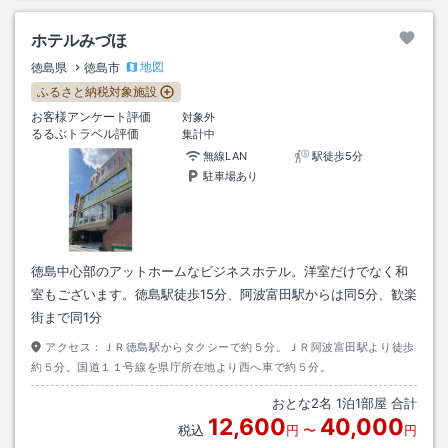
ホテルみづほ
地図
徳島県
徳島市
ふるさと納税対象施設
お客様アンケート評価
対象外
るるぶトラベル評価
集計中
無線LAN
駅徒歩5分
駐車場あり
徳島中心部のアットホームなビジネスホテル。洋室だけでなく和
室もございます。徳島駅徒歩15分、阿波富田駅からは同5分、歓楽
街まで同1分
アクセス：
ＪＲ徳島駅からタクシーで約５分。ＪＲ阿波富田駅より徒歩
約５分。国道１１号線を県庁所在地より西へ車で約５分。
おとな
2
名
1
泊
1
部屋 合計
12,600
40,000
税込
円
〜
円