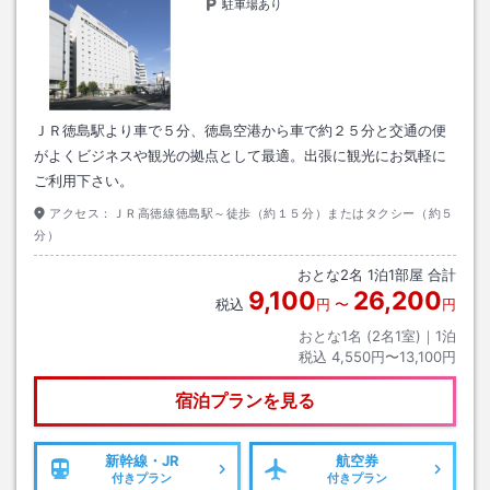
駐車場あり
ＪＲ徳島駅より車で５分、徳島空港から車で約２５分と交通の便
がよくビジネスや観光の拠点として最適。出張に観光にお気軽に
ご利用下さい。
アクセス：
ＪＲ高徳線徳島駅～徒歩（約１５分）またはタクシー（約５
分）
おとな
2
名
1
泊
1
部屋 合計
9,100
26,200
税込
円
〜
円
おとな1名 (
2
名1室)｜
1
泊
税込
4,550円〜13,100円
宿泊プランを見る
新幹線・JR
航空券
付きプラン
付きプラン