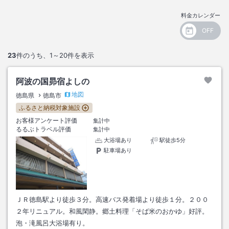
料金カレンダー
23
件のうち、
1～20
件を表示
阿波の国昴宿よしの
地図
徳島県
徳島市
ふるさと納税対象施設
お客様アンケート評価
集計中
るるぶトラベル評価
集計中
大浴場あり
駅徒歩5分
駐車場あり
ＪＲ徳島駅より徒歩３分。高速バス発着場より徒歩１分。２００
２年リニュアル。和風閑静。郷土料理「そば米のおかゆ」好評。
泡・滝風呂大浴場有り。