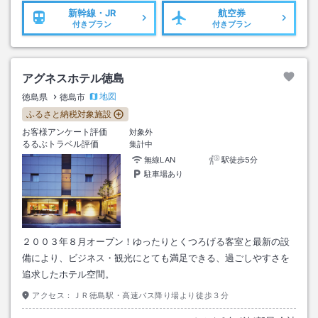
新幹線・JR
航空券
付きプラン
付きプラン
アグネスホテル徳島
地図
徳島県
徳島市
ふるさと納税対象施設
お客様アンケート評価
対象外
るるぶトラベル評価
集計中
無線LAN
駅徒歩5分
駐車場あり
２００３年８月オープン！ゆったりとくつろげる客室と最新の設
備により、ビジネス・観光にとても満足できる、過ごしやすさを
追求したホテル空間。
アクセス：
ＪＲ徳島駅・高速バス降り場より徒歩３分