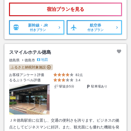
宿泊プランを見る
新幹線・JR
航空券
付きプラン
付きプラン
スマイルホテル徳島
地図
徳島県
徳島市
ふるさと納税対象施設
お客様アンケート評価
82点
るるぶトラベル評価
3.4
駅徒歩5分
駐車場あり
ＪＲ徳島駅前に位置し、交通の便利さを誇ります。ビジネスの拠
点としてビジネスマンに好評。また、観光面にも優れた機能を発