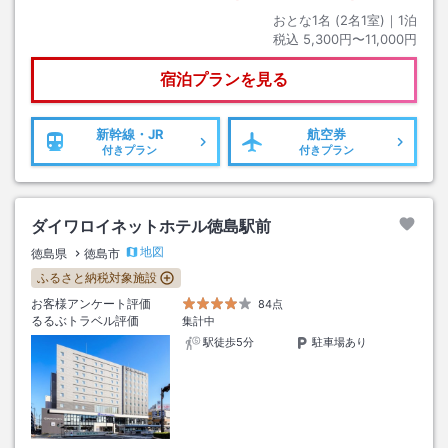
おとな1名 (
2
名1室)｜
1
泊
税込
5,300円〜11,000円
宿泊プランを見る
新幹線・JR
航空券
付きプラン
付きプラン
ダイワロイネットホテル徳島駅前
地図
徳島県
徳島市
ふるさと納税対象施設
お客様アンケート評価
84点
るるぶトラベル評価
集計中
駅徒歩5分
駐車場あり