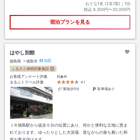
おとな1名 (
2
名1室)｜
1
泊
税込
6,300円〜20,000円
宿泊プランを見る
はやし別館
地図
徳島県
徳島市
ふるさと納税対象施設
お客様アンケート評価
対象外
るるぶトラベル評価
4.1
駅徒歩5分
駐車場あり
ＪＲ徳島駅から徒歩５分の位置にあり、何かと便利な立地に恵ま
れております。ゆったりとした大浴場、昔ながらの落ち着いた和
室お寛ぎ頂けます。