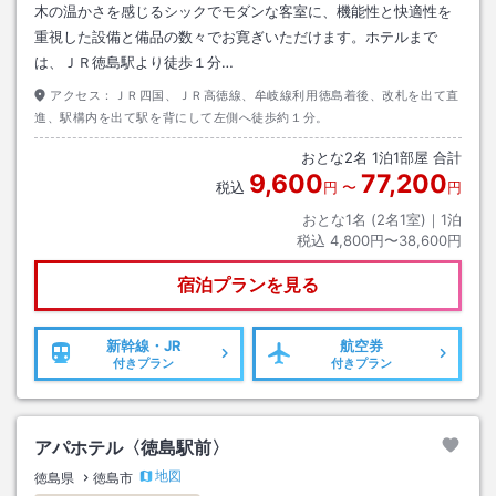
木の温かさを感じるシックでモダンな客室に、機能性と快適性を
重視した設備と備品の数々でお寛ぎいただけます。ホテルまで
は、ＪＲ徳島駅より徒歩１分…
アクセス：
ＪＲ四国、ＪＲ高徳線、牟岐線利用徳島着後、改札を出て直
進、駅構内を出て駅を背にして左側へ徒歩約１分。
おとな
2
名
1
泊
1
部屋 合計
9,600
77,200
税込
円
〜
円
おとな1名 (
2
名1室)｜
1
泊
税込
4,800円〜38,600円
宿泊プランを見る
新幹線・JR
航空券
付きプラン
付きプラン
アパホテル〈徳島駅前〉
地図
徳島県
徳島市