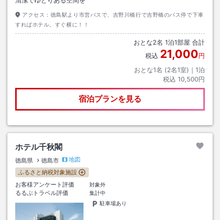
アクセス：
徳島駅より市営バスで、吉野川橋行で吉野橋のバス停で下車
すればホテル。すぐ横に！！
おとな
2
名
1
泊
1
部屋 合計
21,000
税込
円
おとな1名 (
2
名1室)｜
1
泊
税込
10,500円
宿泊プランを見る
ホテル千秋閣
地図
徳島県
徳島市
ふるさと納税対象施設
お客様アンケート評価
対象外
るるぶトラベル評価
集計中
駐車場あり