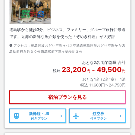
徳島駅から徒歩3分。ビジネス、ファミリー、グループ旅行に最適
です。近海の新鮮な魚介類を使った『ぞめき料理』が大好評
アクセス：
徳島阿波おどり空港→バス空港線徳島阿波おどり空港から徳
島駅前行き約３０分徳島駅前下車→徒歩約３分
おとな
2
名
1
泊
1
部屋 合計
23,200
49,500
税込
円
〜
円
おとな1名 (
2
名1室)｜
1
泊
税込
11,600円〜24,750円
宿泊プランを見る
新幹線・JR
航空券
付きプラン
付きプラン