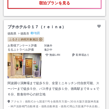
宿泊プランを見る
プチホテル０１７（ｒｅｉｎａ）
地図
徳島県
徳島市
ふるさと納税対象施設
お客様アンケート評価
対象外
るるぶトラベル評価
集計中
無線LAN
駐車場あり
阿波踊り演舞場まで徒歩５分、全室ミニキッチン付自炊可能、ス
ーパーまで徒歩５分、バス停まで徒歩１分、徳島駅までＢｕｓで
６分、飲食街中心の好立地
アクセス：
徳島ICから国道11号を徳島市方面へ30分大阪方面阪神高速
－神戸淡路鳴門自動車道－徳島自動車道－徳島IC岡山方面瀬戸中央自動車