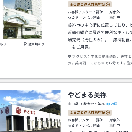
ふるさと納税対象施設
お客様アンケート評価
対象外
るるぶトラベル評価
集計中
美祢市の中心街に位置しており、
近郊の観光に最適で便利なホテル
場完備（男性のみ）。 無料朝食
あり
駐車場あり
ーをご用意。
アクセス：
中国自動車道路、美祢Ｉ
分。美祢西ＩＣから車で15分です。送
様以上より承ります。(JR美祢駅など
やどまる美祢
地図
山口県
秋吉台・美祢
ふるさと納税対象施設
お客様アンケート評価
対象外
るるぶトラベル評価
集計中