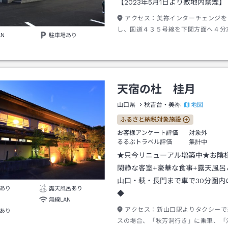
【2023年5月1日より敷地内禁煙】
アクセス：
美祢インターチェンジを
し、国道４３５号線を下関方面へ４分
AN
駐車場あり
います。向いには中元医院。下関方面
ートは、国道４３５号線を秋芳洞方面
行の信号から１分ほどで右手にありま
天宿の杜 桂月
地図
山口県
秋吉台・美祢
ふるさと納税対象施設
お客様アンケート評価
対象外
るるぶトラベル評価
集計中
★只今リニューアル増築中★お陰
閑静な客室+豪華な食事+露天風呂
山口・萩・長門まで車で30分圏内
あり
露天風呂あり
◆
無線LAN
アクセス：
新山口駅よりタクシーで
あり
スの場合、「秋芳洞行き」に乗車、「