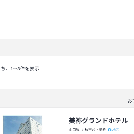
うち、
1～3
件を表示
お
美祢グランドホテル
地図
山口県
秋吉台・美祢