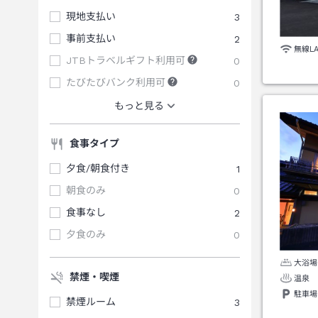
現地支払い
3
事前支払い
2
無線L
JTBトラベルギフト利用可
0
たびたびバンク利用可
0
もっと見る
食事タイプ
夕食/朝食付き
1
朝食のみ
0
食事なし
2
夕食のみ
0
大浴場
禁煙・喫煙
温泉
駐車場
禁煙ルーム
3