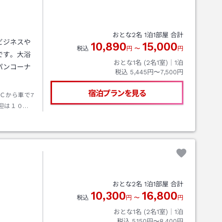
おとな
2
名
1
泊
1
部屋 合計
ビジネスや
10,890
15,000
税込
円
〜
円
です。大浴
おとな1名 (
2
名1室)｜
1
泊
パンコーナ
税込
5,445円〜7,500円
宿泊プランを見る
Ｃから車で7
迎は１０名
）
おとな
2
名
1
泊
1
部屋 合計
10,300
16,800
税込
円
〜
円
おとな1名 (
2
名1室)｜
1
泊
税込
5,150円〜8,400円