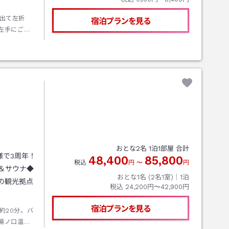
出て左折
宿泊プランを見る
左手にござ
からの車ル
へ進み、国
す。
おとな
2
名
1
泊
1
部屋 合計
様で3周年！
48,400
85,800
税込
円
〜
円
＆サウナ◆
おとな1名 (
2
名1室)｜
1
泊
の観光拠点
税込
24,200円〜42,900円
宿泊プランを見る
約20分。バ
湯ノ口温泉