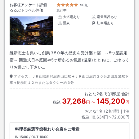
お客様アンケート評価
90点
るるぶトラベル評価
集計中
大浴場あり
露天風呂あり
温泉
駐車場あり
維新志士も集いし創業３5０年の歴史を受け継ぐ宿 ～5つ星認定
宿～ 回遊式日本庭園や5ケ所あるお風呂(温泉)とともに、ごゆっく
りお過ごし下さい…
アクセス：
ＪＲ山陽新幹線新山口駅→ＪＲ山口線約２０分湯田温泉駅下
車→徒歩約１２分またはタクシー約３分
おとな
2
名
1
泊
1
部屋 合計
37,268
145,200
税込
円
〜
円
おとな1名 (
2
名1室)｜
1
泊
税込
18,634円〜72,600円
料理長厳選季節替わり会席をご用意
IN
チェックイン
15:00
/ OUT
チェックアウト
10:00