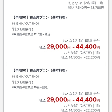
おとな1名 (
2
名1室)｜
1
泊
税込
7,540円〜43,780円
【早期60】和会席プラン（基本料理）
IN
チェックイン
15:00
/ OUT
チェックアウト
10:00
夕食/朝食付き
雅館和室禁煙
12.5畳＋踏込
おとな
2
名
1
泊
1
部屋 合計
29,000
44,400
税込
円
〜
円
おとな1名 (
2
名1室)｜
1
泊
税込
14,500円〜22,200円
【早期60】和会席プラン（基本料理）
IN
チェックイン
15:00
/ OUT
チェックアウト
10:00
夕食/朝食付き
東館和室禁煙
10畳＋踏込
おとな
2
名
1
泊
1
部屋 合計
29,000
44,400
税込
円
〜
円
おとな1名 (
2
名1室)｜
1
泊
税込
14,500円〜22,200円