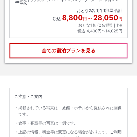
禁煙｜ダブルルーム（13平米）＜シャワーブース・トイレ付＞
13
平米
おとな
2
名
1
泊
1
部屋 合計
8,800
28,050
税込
円
〜
円
おとな1名 (
2
名1室)｜
1
泊
税込
4,400円〜14,025円
全ての宿泊プランを見る
ご注意・ご案内
掲載されている写真は、旅館・ホテルから提供された画像
です。
食事・客室等の写真は一例です。
上記の情報、料金等は変更になる場合があります。ご利用