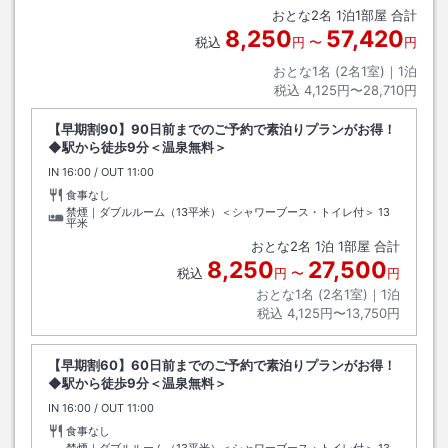
おとな
2
名
1
泊
1
部屋 合計
8,250
57,420
税込
円
〜
円
おとな1名 (
2
名1室)｜
1
泊
税込
4,125円〜28,710円
【早期割90】90日前までのご予約で素泊りプランがお得！
◆駅から徒歩9分＜温泉無料＞
IN
チェックイン
16:00
/ OUT
チェックアウト
11:00
食事なし
禁煙｜ダブルルーム（13平米）＜シャワーブース・トイレ付＞
13
平米
おとな
2
名
1
泊
1
部屋 合計
8,250
27,500
税込
円
〜
円
おとな1名 (
2
名1室)｜
1
泊
税込
4,125円〜13,750円
【早期割60】60日前までのご予約で素泊りプランがお得！
◆駅から徒歩9分＜温泉無料＞
IN
チェックイン
16:00
/ OUT
チェックアウト
11:00
食事なし