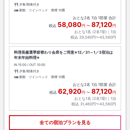
夕食/朝食付き
新館 ツインベッド 禁煙
10畳
おとな
2
名
1
泊
1
部屋 合計
58,080
87,120
税込
円
〜
円
おとな1名 (
2
名1室)｜
1
泊
税込
29,040円〜43,560円
料理長厳選季節替わり会席をご用意※12／31～1／3宿泊は
年末年始料理※
IN
チェックイン
15:00
/ OUT
チェックアウト
10:00
夕食/朝食付き
新館 ツインベッド 禁煙
10畳
おとな
2
名
1
泊
1
部屋 合計
62,920
87,120
税込
円
〜
円
おとな1名 (
2
名1室)｜
1
泊
税込
31,460円〜43,560円
全ての宿泊プランを見る