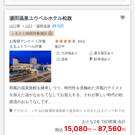
湯田温泉ユウベルホテル松政
地図
山口県
山口・湯田温泉
ふるさと納税対象施設
お客様アンケート評価
84点
るるぶトラベル評価
集計中
大浴場あり
露天風呂あり
温泉
駐車場あり
和風の温泉旅館を継承しつつ、時代性を見極めた洋風のテイスト
を加えた温かなおもてなしでお迎えする。それが新しい時代の松
政流のおもてなしです。
アクセス：
ＪＲ山口線湯田温泉駅→徒歩約１０分またはタクシー約５分
おとな
2
名
1
泊
1
部屋 合計
15,080
87,560
税込
円
〜
円