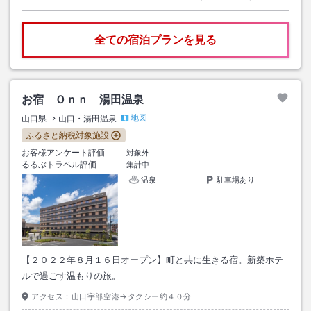
全ての宿泊プランを見る
お宿 Ｏｎｎ 湯田温泉
地図
山口県
山口・湯田温泉
ふるさと納税対象施設
お客様アンケート評価
対象外
るるぶトラベル評価
集計中
温泉
駐車場あり
【２０２２年８月１６日オープン】町と共に生きる宿。新築ホテ
ルで過ごす温もりの旅。
アクセス：
山口宇部空港→タクシー約４０分