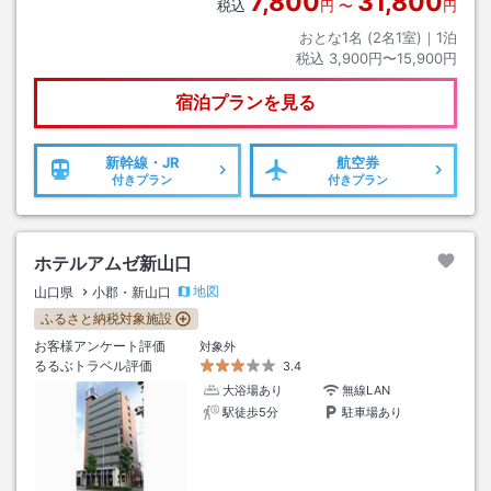
7,800
31,800
税込
円
〜
円
おとな1名 (
2
名1室)｜
1
泊
税込
3,900円〜15,900円
宿泊プランを見る
新幹線・JR
航空券
付きプラン
付きプラン
ホテルアムゼ新山口
地図
山口県
小郡・新山口
ふるさと納税対象施設
お客様アンケート評価
対象外
るるぶトラベル評価
3.4
大浴場あり
無線LAN
駅徒歩5分
駐車場あり