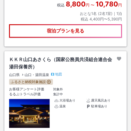
8,800
10,780
税込
円
〜
円
おとな1名 (
2
名1室)｜
1
泊
税込
4,400円〜5,390円
宿泊プランを見る
ＫＫＲ山口あさくら（国家公務員共済組合連合会
湯田保養所）
地図
山口県
山口・湯田温泉
ふるさと納税対象施設
お客様アンケート評価
対象外
るるぶトラベル評価
集計中
大浴場あり
露天風呂あり
温泉
駐車場あり