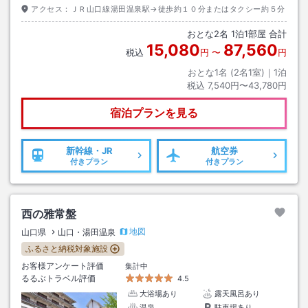
アクセス：
ＪＲ山口線湯田温泉駅→徒歩約１０分またはタクシー約５分
おとな
2
名
1
泊
1
部屋 合計
15,080
87,560
税込
円
〜
円
おとな1名 (
2
名1室)｜
1
泊
税込
7,540円〜43,780円
宿泊プランを見る
新幹線・JR
航空券
付きプラン
付きプラン
西の雅常盤
地図
山口県
山口・湯田温泉
ふるさと納税対象施設
お客様アンケート評価
集計中
るるぶトラベル評価
4.5
大浴場あり
露天風呂あり
温泉
駐車場あり