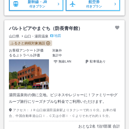
新幹線・JR
航空券
付きプラン
付きプラン
パルトピアやまぐち（防長青年館）
地図
山口県
山口・湯田温泉
ふるさと納税対象施設
お客様アンケート評価
対象外
るるぶトラベル評価
集計中
無線LAN
駐車場あり
湯田温泉街の側に立地。ビジネスやレジャーに！ファミリーやグ
ループ旅行にリーズナブルな料金でご利用いただけます。
アクセス：
ＪＲ山口線湯田温泉駅よりタクシーで約１０分。お車の場
合、中国自動車道山口Ｉ．Ｃ又は小郡Ｉ・Ｃよりそれぞれ約１５分。
おとな
2
名
1
泊
1
部屋 合計