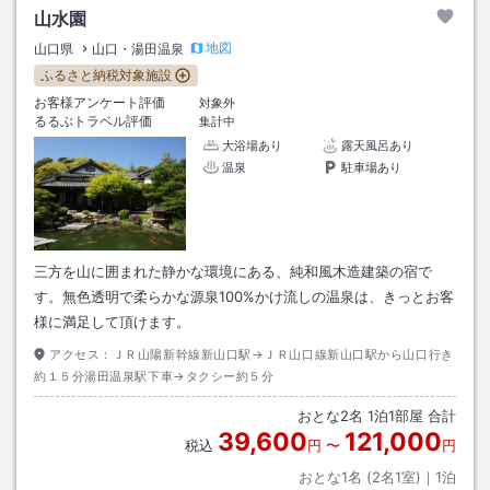
山水園
地図
山口県
山口・湯田温泉
ふるさと納税対象施設
お客様アンケート評価
対象外
るるぶトラベル評価
集計中
大浴場あり
露天風呂あり
温泉
駐車場あり
三方を山に囲まれた静かな環境にある、純和風木造建築の宿で
す。無色透明で柔らかな源泉100%かけ流しの温泉は、きっとお客
様に満足して頂けます。
アクセス：
ＪＲ山陽新幹線新山口駅→ＪＲ山口線新山口駅から山口行き
約１５分湯田温泉駅下車→タクシー約５分
おとな
2
名
1
泊
1
部屋 合計
39,600
121,000
税込
円
〜
円
おとな1名 (
2
名1室)｜
1
泊