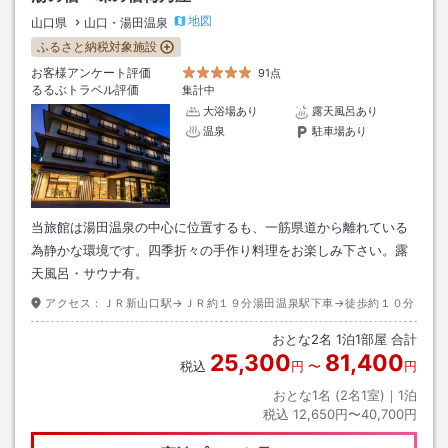
地図
山口県
山口・湯田温泉
ふるさと納税対象施設
お客様アンケート評価
91点
るるぶトラベル評価
集計中
大浴場あり
露天風呂あり
温泉
駐車場あり
当旅館は湯田温泉の中心に位置するも、一筋県道から離れている
為静かな環境です。四季折々の手作り料理をお楽しみ下さい。露
天風呂・サウナ有。
アクセス：
ＪＲ新山口駅→ＪＲ約１９分湯田温泉駅下車→徒歩約１０分
おとな
2
名
1
泊
1
部屋 合計
25,300
81,400
税込
円
〜
円
おとな1名 (
2
名1室)｜
1
泊
税込
12,650円〜40,700円