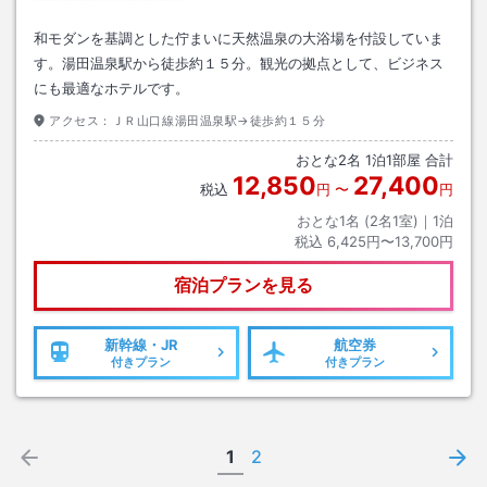
和モダンを基調とした佇まいに天然温泉の大浴場を付設していま
す。湯田温泉駅から徒歩約１５分。観光の拠点として、ビジネス
にも最適なホテルです。
アクセス：
ＪＲ山口線湯田温泉駅→徒歩約１５分
おとな
2
名
1
泊
1
部屋 合計
12,850
27,400
税込
円
〜
円
おとな1名 (
2
名1室)｜
1
泊
税込
6,425円〜13,700円
宿泊プランを見る
新幹線・JR
航空券
付きプラン
付きプラン
1
2