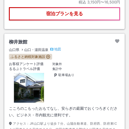
税込
3,150円〜16,500円
宿泊プランを見る
柳井旅館
地図
山口県
山口・湯田温泉
ふるさと納税対象施設
お客様アンケート評価
対象外
るるぶトラベル評価
集計中
駐車場あり
こころのこもったおもてなし、安らぎの庭園でおくつろぎくださ
い。ビジネス・市内観光に便利です。
アクセス：
JR山口駅より徒歩７分。山陽自動車道、防府西、防府東IC