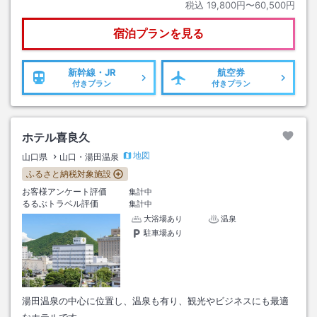
税込
19,800円〜60,500円
宿泊プランを見る
新幹線・JR
航空券
付きプラン
付きプラン
ホテル喜良久
地図
山口県
山口・湯田温泉
ふるさと納税対象施設
お客様アンケート評価
集計中
るるぶトラベル評価
集計中
大浴場あり
温泉
駐車場あり
湯田温泉の中心に位置し、温泉も有り、観光やビジネスにも最適
なホテルです。