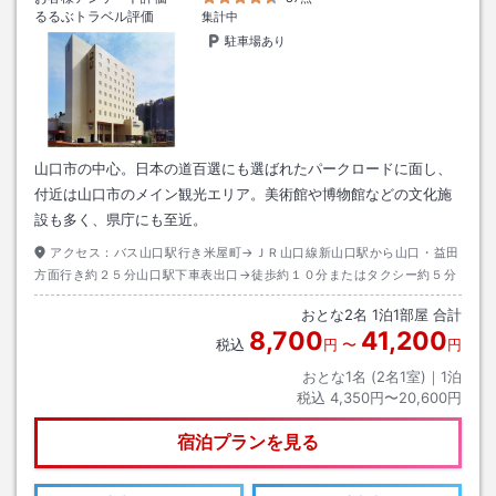
るるぶトラベル評価
集計中
駐車場あり
山口市の中心。日本の道百選にも選ばれたパークロードに面し、
付近は山口市のメイン観光エリア。美術館や博物館などの文化施
設も多く、県庁にも至近。
アクセス：
バス山口駅行き米屋町→ＪＲ山口線新山口駅から山口・益田
方面行き約２５分山口駅下車表出口→徒歩約１０分またはタクシー約５分
おとな
2
名
1
泊
1
部屋 合計
8,700
41,200
税込
円
〜
円
おとな1名 (
2
名1室)｜
1
泊
税込
4,350円〜20,600円
宿泊プランを見る