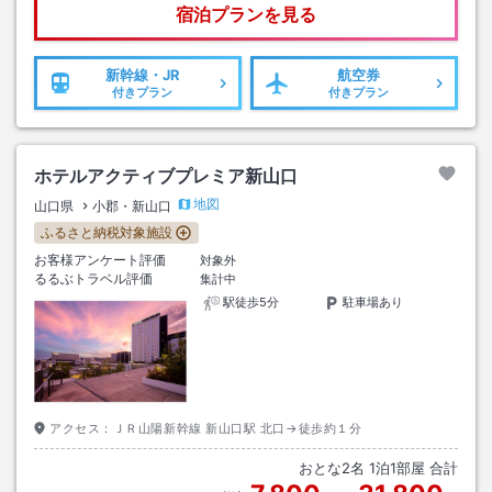
宿泊プランを見る
新幹線・JR
航空券
付きプラン
付きプラン
ホテルアクティブプレミア新山口
地図
山口県
小郡・新山口
ふるさと納税対象施設
お客様アンケート評価
対象外
るるぶトラベル評価
集計中
駅徒歩5分
駐車場あり
アクセス：
ＪＲ山陽新幹線 新山口駅 北口→徒歩約１分
おとな
2
名
1
泊
1
部屋 合計