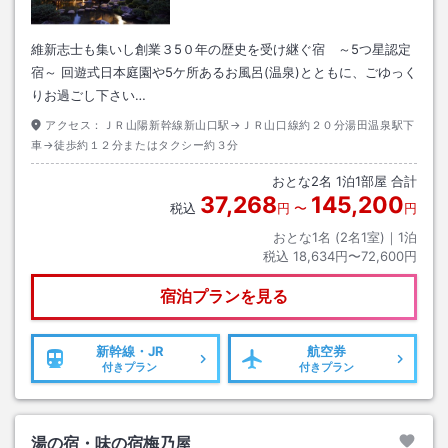
維新志士も集いし創業３5０年の歴史を受け継ぐ宿 ～5つ星認定
宿～ 回遊式日本庭園や5ケ所あるお風呂(温泉)とともに、ごゆっく
りお過ごし下さい…
アクセス：
ＪＲ山陽新幹線新山口駅→ＪＲ山口線約２０分湯田温泉駅下
車→徒歩約１２分またはタクシー約３分
おとな
2
名
1
泊
1
部屋 合計
37,268
145,200
税込
円
〜
円
おとな1名 (
2
名1室)｜
1
泊
税込
18,634円〜72,600円
宿泊プランを見る
新幹線・JR
航空券
付きプラン
付きプラン
湯の宿・味の宿梅乃屋