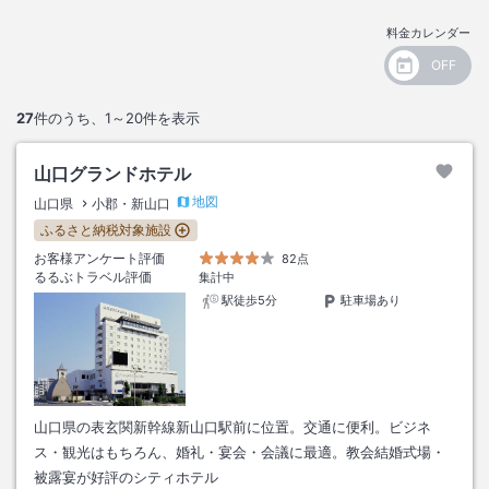
料金カレンダー
27
件のうち、
1～20
件を表示
山口グランドホテル
地図
山口県
小郡・新山口
ふるさと納税対象施設
お客様アンケート評価
82点
るるぶトラベル評価
集計中
駅徒歩5分
駐車場あり
山口県の表玄関新幹線新山口駅前に位置。交通に便利。ビジネ
ス・観光はもちろん、婚礼・宴会・会議に最適。教会結婚式場・
被露宴が好評のシティホテル