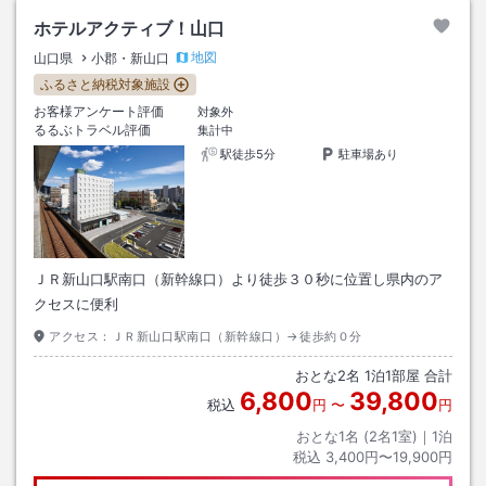
ホテルアクティブ！山口
地図
山口県
小郡・新山口
ふるさと納税対象施設
お客様アンケート評価
対象外
るるぶトラベル評価
集計中
駅徒歩5分
駐車場あり
ＪＲ新山口駅南口（新幹線口）より徒歩３０秒に位置し県内のア
クセスに便利
アクセス：
ＪＲ新山口駅南口（新幹線口）→徒歩約０分
おとな
2
名
1
泊
1
部屋 合計
6,800
39,800
税込
円
〜
円
おとな1名 (
2
名1室)｜
1
泊
税込
3,400円〜19,900円