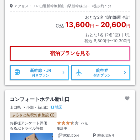
アクセス：
ＪＲ山陽新幹線新山口駅新幹線出口→徒歩約１分
おとな
2
名
1
泊
1
部屋 合計
13,600
20,600
税込
円
〜
円
おとな1名 (
2
名1室)｜
1
泊
税込
6,800円〜10,300円
宿泊プランを見る
新幹線・JR
航空券
付きプラン
付きプラン
コンフォートホテル新山口
地図
山口県
小郡・新山口
ふるさと納税対象施設
お客様アンケート評価
77点
るるぶトラベル評価
集計中
駅徒歩5分
駐車場あり