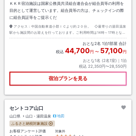
ＫＫＲ宿泊施設は国家公務員共済組合連合会が組合員等の利用を
目的として運営しています。組合員等の方は、チェックインの際
に組合員証等をご提示くだ
アクセス：
中国自動車道小郡ＩＣより約２０分。 ◇最寄りの湯田温泉
駅から施設間のお迎えを行っております。ご利用時間は14時～17時となっ
ております。湯田温泉駅にご到着後、当施設までご連絡下さいませ。
おとな
2
名
1
泊
1
部屋 合計
44,700
57,100
税込
円
〜
円
おとな1名 (
2
名1室)｜
1
泊
税込
22,350円〜28,550円
宿泊プランを見る
セントコア山口
地図
山口県
山口・湯田温泉
ふるさと納税対象施設
お客様アンケート評価
対象外