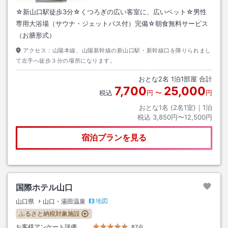
☆新山口駅徒歩3分☆くつろぎの広い客室に、広いベット☆男性
専用大浴場（サウナ・ジェットバス付）完備☆朝食無料サービス
（お膳形式）
アクセス：
山陽本線、山陽新幹線の新山口駅・新幹線口を降りられまし
て左手へ徒歩３分の場所になります。
おとな
2
名
1
泊
1
部屋 合計
7,700
25,000
税込
円
〜
円
おとな1名 (
2
名1室)｜
1
泊
税込
3,850円〜12,500円
宿泊プランを見る
国際ホテル山口
地図
山口県
山口・湯田温泉
ふるさと納税対象施設
お客様アンケート評価
87点