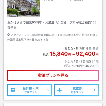
おかげさまで創業90周年・お湯巡りが自慢・プロが選ぶ旅館100
選受賞。
アクセス：
ＪＲ山陽新幹線新山口駅→ＪＲ山口線津和野方面行き約２０
分湯田温泉駅下車→徒歩約１３分
おとな
2
名
1
泊
1
部屋 合計
15,840
92,400
税込
円
〜
円
おとな1名 (
2
名1室)｜
1
泊
税込
7,920円〜46,200円
宿泊プランを見る
新幹線・JR
航空券
付きプラン
付きプラン