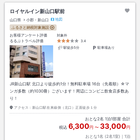
ロイヤルイン新山口駅前
地図
山口県
小郡・新山口
ふるさと納税対象施設
お客様アンケート評価
対象外
るるぶトラベル評価
3.4
駅徒歩5分
駐車場あり
JR新山口駅 北口より徒歩約1分！無料駐車場 16台（先着順）☆マ
ンガ多数（約1030冊）ございます！周辺にコンビニ飲食店多数あ
り！
アクセス：
新山口駅在来線側（北口）正面徒歩１分
おとな
2
名
1
泊
1
部屋 合計
6,300
33,000
税込
円
〜
円
おとな1名 (
2
名1室)｜
1
泊