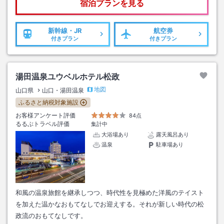
宿泊プランを見る
新幹線・JR
航空券
付きプラン
付きプラン
湯田温泉ユウベルホテル松政
地図
山口県
山口・湯田温泉
ふるさと納税対象施設
お客様アンケート評価
84点
るるぶトラベル評価
集計中
大浴場あり
露天風呂あり
温泉
駐車場あり
和風の温泉旅館を継承しつつ、時代性を見極めた洋風のテイスト
を加えた温かなおもてなしでお迎えする。それが新しい時代の松
政流のおもてなしです。