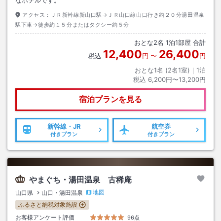
アクセス：
ＪＲ新幹線新山口駅→ＪＲ山口線山口行き約２０分湯田温泉
駅下車→徒歩約１５分またはタクシー約５分
おとな
2
名
1
泊
1
部屋 合計
12,400
26,400
税込
円
〜
円
おとな1名 (
2
名1室)｜
1
泊
税込
6,200円〜13,200円
宿泊プランを見る
新幹線・JR
航空券
付きプラン
付きプラン
やまぐち・湯田温泉 古稀庵
地図
山口県
山口・湯田温泉
ふるさと納税対象施設
お客様アンケート評価
96点