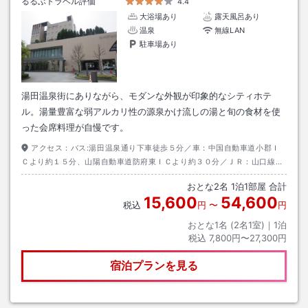
るるぶトラベル評価
4.4
大浴場あり
露天風呂あり
温泉
無線LAN
駐車場あり
湯田温泉街にありながら、モダンな外観が印象的なシティホテ
ル。湯量豊富な弱アルカリ性の源泉かけ流しの湯と旬の食材を使
った会席料理が自慢です。
アクセス：
バス:湯田温泉通り下車徒歩５分／車：中国自動車道小郡Ｉ
Ｃより約１５分、山陽自動車道防府東ＩＣより約３０分／ＪＲ：山口線湯
田温泉駅下車徒歩２０分当館は電気自動車の充電も可能です★
おとな
2
名
1
泊
1
部屋 合計
15,600
54,600
税込
円
〜
円
おとな1名 (
2
名1室)｜
1
泊
税込
7,800円〜27,300円
宿泊プランを見る