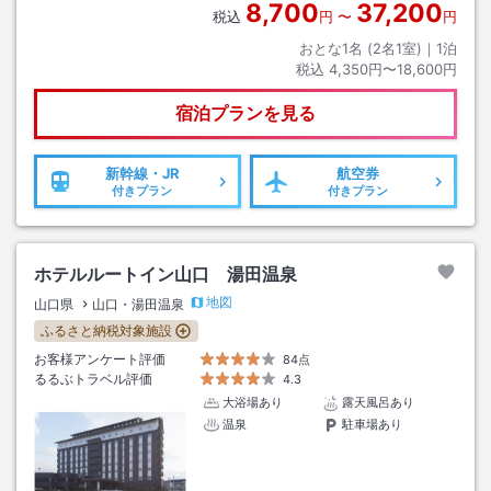
8,700
37,200
税込
円
〜
円
おとな1名 (
2
名1室)｜
1
泊
税込
4,350円〜18,600円
宿泊プランを見る
新幹線・JR
航空券
付きプラン
付きプラン
ホテルルートイン山口 湯田温泉
地図
山口県
山口・湯田温泉
ふるさと納税対象施設
お客様アンケート評価
84点
るるぶトラベル評価
4.3
大浴場あり
露天風呂あり
温泉
駐車場あり