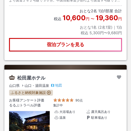
より国道２６２号線で３０分。中国自動車道少郡ICより国道９号線で２５
分。
おとな
2
名
1
泊
1
部屋 合計
10,600
19,360
税込
円
〜
円
おとな1名 (
2
名1室)｜
1
泊
税込
5,300円〜9,680円
宿泊プランを見る
松田屋ホテル
地図
山口県
山口・湯田温泉
ふるさと納税対象施設
お客様アンケート評価
90点
るるぶトラベル評価
集計中
大浴場あり
露天風呂あり
温泉
駐車場あり