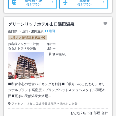
新幹線・JR
航空券
付きプラン
付きプラン
グリーンリッチホテル山口湯田温泉
地図
山口県
山口・湯田温泉
ふるさと納税対象施設
お客様アンケート評価
集計中
るるぶトラベル評価
集計中
駐車場あり
■和食中心の朝食バイキングも好評■『眠りへのこだわり』オリ
ジナルブランド高密度スプリングベッド＆デュベスタイル羽毛布
団■寛ぎの天然温泉大浴場…
アクセス：
ＪＲ山口線湯田温泉駅→徒歩約１０分
おとな
2
名
1
泊
1
部屋 合計