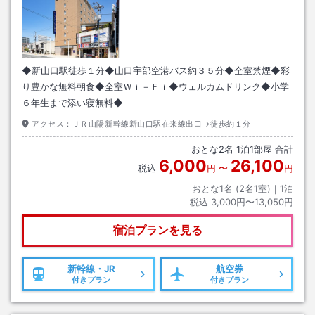
◆新山口駅徒歩１分◆山口宇部空港バス約３５分◆全室禁煙◆彩
り豊かな無料朝食◆全室Ｗｉ－Ｆｉ◆ウェルカムドリンク◆小学
６年生まで添い寝無料◆
アクセス：
ＪＲ山陽新幹線新山口駅在来線出口→徒歩約１分
おとな
2
名
1
泊
1
部屋 合計
6,000
26,100
税込
円
〜
円
おとな1名 (
2
名1室)｜
1
泊
税込
3,000円〜13,050円
宿泊プランを見る
新幹線・JR
航空券
付きプラン
付きプラン