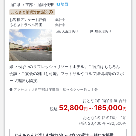
地図
山口県
宇部・山陽小野田
ふるさと納税対象施設
お客様アンケート評価
集計中
るるぶトラベル評価
集計中
大浴場あり
駐車場あり
緑いっぱいのリフレッシュリゾートホテル。ご宿泊はもちろん、
会議・ご宴会の利用も可能。フットサルやゴルフ練習場等のスポ
ーツ施設も隣接。
アクセス：
ＪＲ宇部線宇部新川駅→タクシー約１５分
おとな
2
名
1
泊
1
部屋 合計
52,800
165,000
税込
円
〜
円
おとな1名 (
2
名1室)｜
1
泊
税込
26,400円〜82,500円
わんちゃんと楽しむ魅力がいっぱいの宿☆一緒にお部屋