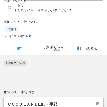
条件を変更する
宇部市
日付未定 - 1泊｜1部屋 おとな2名,こども0名
詳細エリアに絞り込む
宇部市
山口県 全域に戻る
絞り込み
地図表示
(選択中)
部屋食プラン
この絞り込み条件を解除
1
件のうち、
1
件を表示
ＣＯＣＯＬＡＮＤ山口・宇部