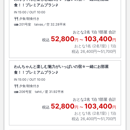
食！！プレミアムプラン♪
IN
チェックイン
15:00
/ OUT
チェックアウト
10:00
夕食/朝食付き
201号室 taivas／空
32.28平米
おとな
2
名
1
泊
1
部屋 合計
52,800
103,400
税込
円
〜
円
おとな1名 (
2
名1室)｜
1
泊
税込
26,400円〜51,700円
わんちゃんと楽しむ魅力がいっぱいの宿☆一緒にお部屋
食！！プレミアムプラン♪
IN
チェックイン
15:00
/ OUT
チェックアウト
10:00
夕食/朝食付き
206号室 tahti／星
31.92平米
おとな
2
名
1
泊
1
部屋 合計
52,800
103,400
税込
円
〜
円
おとな1名 (
2
名1室)｜
1
泊
税込
26,400円〜51,700円