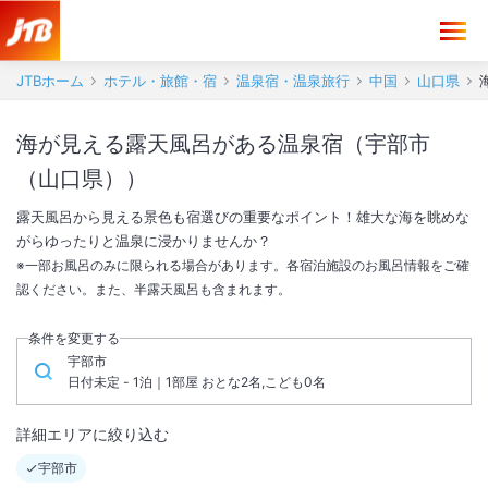
JTBホーム
ホテル・旅館・宿
温泉宿・温泉旅行
中国
山口県
海が見える露天風呂がある温泉宿（宇部市
（山口県））
露天風呂から見える景色も宿選びの重要なポイント！雄大な海を眺めな
がらゆったりと温泉に浸かりませんか？
※一部お風呂のみに限られる場合があります。各宿泊施設のお風呂情報をご確
認ください。また、半露天風呂も含まれます。
条件を変更する
宇部市
日付未定 - 1泊｜1部屋 おとな2名,こども0名
詳細エリアに絞り込む
宇部市