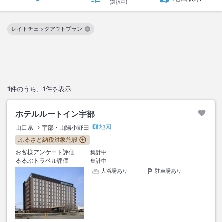
(選択中)
レイトチェックアウトプラン
この絞り込み条件を解除
1
件のうち、
1
件を表示
ホテルルートイン宇部
地図
山口県
宇部・山陽小野田
ふるさと納税対象施設
お客様アンケート評価
集計中
るるぶトラベル評価
集計中
大浴場あり
駐車場あり