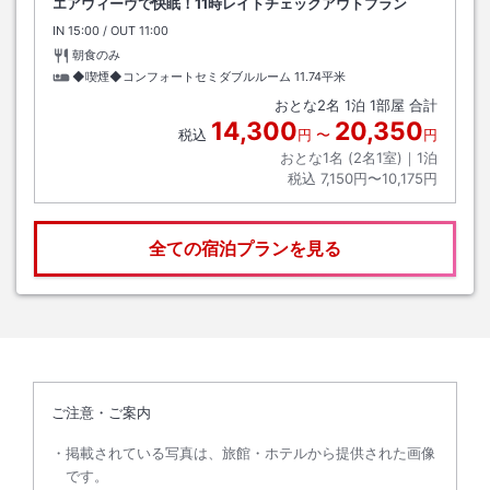
エアウィーヴで快眠！11時レイトチェックアウトプラン
IN
チェックイン
15:00
/ OUT
チェックアウト
11:00
朝食のみ
◆喫煙◆コンフォートセミダブルルーム
11.74平米
おとな
2
名
1
泊
1
部屋 合計
14,300
20,350
税込
円
〜
円
おとな1名 (
2
名1室)｜
1
泊
税込
7,150円〜10,175円
全ての宿泊プランを見る
ご注意・ご案内
掲載されている写真は、旅館・ホテルから提供された画像
です。