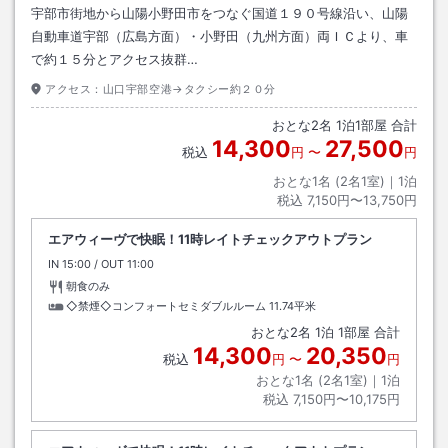
宇部市街地から山陽小野田市をつなぐ国道１９０号線沿い、山陽
自動車道宇部（広島方面）・小野田（九州方面）両ＩＣより、車
で約１５分とアクセス抜群…
アクセス：
山口宇部空港→タクシー約２０分
おとな
2
名
1
泊
1
部屋 合計
14,300
27,500
税込
円
〜
円
おとな1名 (
2
名1室)｜
1
泊
税込
7,150円〜13,750円
エアウィーヴで快眠！11時レイトチェックアウトプラン
IN
チェックイン
15:00
/ OUT
チェックアウト
11:00
朝食のみ
◇禁煙◇コンフォートセミダブルルーム
11.74平米
おとな
2
名
1
泊
1
部屋 合計
14,300
20,350
税込
円
〜
円
おとな1名 (
2
名1室)｜
1
泊
税込
7,150円〜10,175円