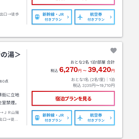
出口→徒歩
新幹線・JR
航空券
付きプラン
付きプラン
新の湯＞
おとな
2
名
1
泊
1
部屋 合計
6,270
39,420
税込
円
〜
円
おとな1名 (
2
名1室)｜
1
泊
80点
税込
3,135円〜19,710円
華街に立地
宿泊プランを見る
全室禁煙。
→ＪＲ山陽
新幹線・JR
航空券
出口→徒歩
付きプラン
付きプラン