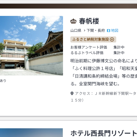
春帆楼
地図
山口県
下関・長府
ふるさと納税対象施設
お客様アンケート評価
集計中
るるぶトラベル評価
集計中
明治前期に伊藤博文公の命名によ
「ふく料理公許１号店」「昭和天
「日清講和条約締結会場」等の歴
あり
る。全室関門海峡を望む。
アクセス：
ＪＲ新幹線新下関駅～タ
１５分）
ホテル西長門リゾー