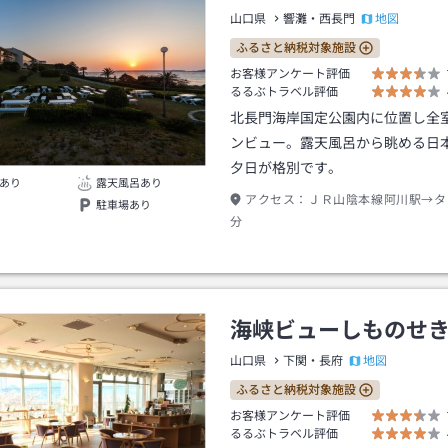
地図
山口県
響灘・西長門
ふるさと納税対象施設
お客様アンケート評価
るるぶトラベル評価
北長門海岸国定公園内に位置し全
ンビュー。露天風呂から眺める日
夕日が格別です。
あり
露天風呂あり
アクセス：
ＪＲ山陰本線阿川駅→タ
駐車場あり
分
海峡ビューしものせ
地図
山口県
下関・長府
ふるさと納税対象施設
お客様アンケート評価
るるぶトラベル評価