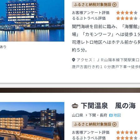
ふるさと納税対象施設
お客様アンケート評価
るるぶトラベル評価
関門海峡を目前に臨み、「海響館
場」「カモンワーフ」へは徒歩１
司港レトロ地区へはホテル前から
あり
約５分。
アクセス：
ＪＲ山陽本線下関駅東口
唐戸方面行き約１０分唐戸下車→徒歩
下関温泉 風の海
地図
山口県
下関・長府
ふるさと納税対象施設
お客様アンケート評価
るるぶトラベル評価