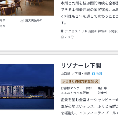
本州と九州を結ぶ関門海峡を全客
できる本州最西端の国民宿舎。本
く料理も１年を通して味わうこと
あり
露天風呂あり
す。
あり
アクセス：
ＪＲ山陽新幹線新下関駅
約２０分
リゾナーレ下関
地図
山口県
下関・長府
ふるさと納税対象施設
お客様アンケート評価
集計中
るるぶトラベル評価
対象外
絶景を望む全室オーシャンビュー
風が心地よいテラス。ふぐと海鮮
を堪能し、インフィニティプール