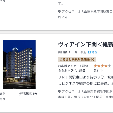
あり
す。
アクセス：
ＪＲ山陽本線下関駅東口
約２分
ヴィアイン下関＜維
地図
山口県
下関・長府
ふるさと納税対象施設
お客様アンケート評価
るるぶトラベル評価
集計中
ＪＲ下関駅東口より徒歩３分、繁
しビジネスや観光の拠点に最適。
アクセス：
ＪＲ山陽新幹線新下関駅
あり
駅徒歩5分
本線下関方面行き約８分下関駅下車東
あり
約３分