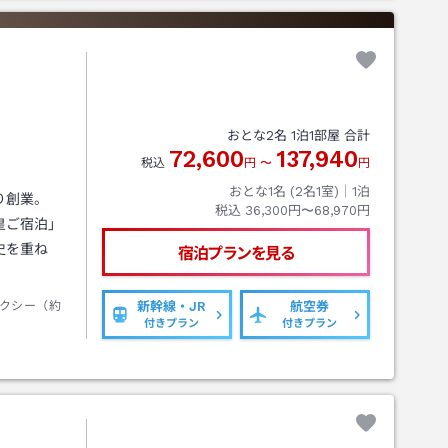
おとな
2
名
1
泊
1
部屋 合計
72,600
137,940
税込
円
〜
円
おとな1名 (
2
名1室)｜
1
泊
り創業。
税込
36,300円〜68,970円
皇ご宿泊」
史を重ね
宿泊プランを見る
クシー（約
新幹線・JR
航空券
付きプラン
付きプラン
ト