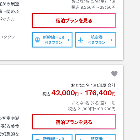
おとな1名 (
2
名1室)｜
1
泊
室から展望
税込
8,250円〜29,150円
場下関のふ
ができま
宿泊プランを見る
→タクシー
新幹線・JR
航空券
付きプラン
付きプラン
おとな
2
名
1
泊
1
部屋 合計
42,000
176,400
税込
円
〜
円
おとな1名 (
2
名1室)｜
1
泊
税込
21,000円〜88,200円
の客室や潮
宿泊プランを見る
が彩る美食
で幻想的な
新幹線・JR
航空券