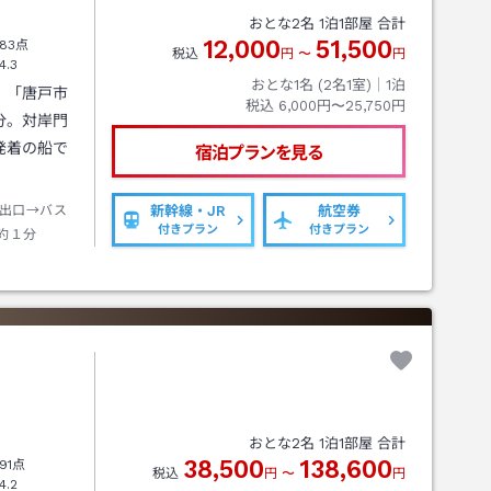
おとな
2
名
1
泊
1
部屋 合計
12,000
51,500
83点
税込
円
〜
円
4.3
おとな1名 (
2
名1室)｜
1
泊
」「唐戸市
税込
6,000円〜25,750円
分。対岸門
発着の船で
宿泊プランを見る
出口→バス
新幹線・JR
航空券
付きプラン
付きプラン
約１分
おとな
2
名
1
泊
1
部屋 合計
38,500
138,600
91点
税込
円
〜
円
4.2