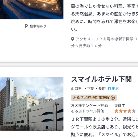
風の海でしか食せない料理、客室
る天然温泉、あまたの船舶が行き
眺めに、時間を忘れて滞在をお楽
駐車場あり
い。
アクセス：
ＪＲ山陽本線新下関駅→
分→徒歩約１０分
スマイルホテル下関
地図
山口県
下関・長府
ふるさと納税対象施設
お客様アンケート評価
集計中
るるぶトラベル評価
ＪＲ下関駅より徒歩２分。近隣に
グモールや飲食店もあり、観光や
拠点に便利。「スマイル」でお迎