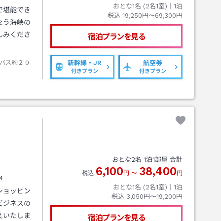
おとな1名 (
2
名1室)｜
1
泊
で堪能でき
税込
19,250円〜69,300円
交う海峡の
しみくださ
宿泊プランを見る
バス約２０
新幹線・JR
航空券
付きプラン
付きプラン
おとな
2
名
1
泊
1
部屋 合計
6,100
38,400
税込
円
〜
円
4
おとな1名 (
2
名1室)｜
1
泊
ショッピン
税込
3,050円〜19,200円
ビジネスの
えいたしま
宿泊プランを見る