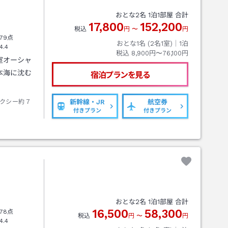
おとな
2
名
1
泊
1
部屋 合計
17,800
152,200
税込
円
〜
円
79点
おとな1名 (
2
名1室)｜
1
泊
4.4
税込
8,900円〜76,100円
室オーシャ
本海に沈む
宿泊プランを見る
クシー約７
新幹線・JR
航空券
付きプラン
付きプラン
き
おとな
2
名
1
泊
1
部屋 合計
16,500
58,300
78点
税込
円
〜
円
4.4