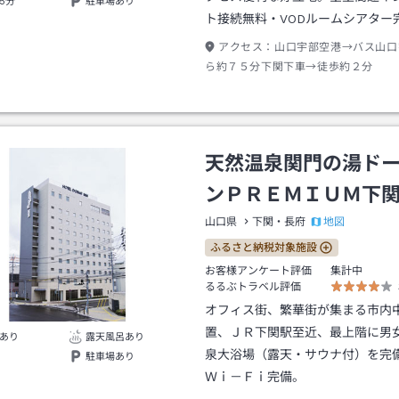
5分
駐車場あり
ト接続無料・VODルームシアター
アクセス：
山口宇部空港→バス山口
ら約７５分下関下車→徒歩約２分
天然温泉関門の湯ド
ンＰＲＥＭＩＵＭ下
地図
山口県
下関・長府
ふるさと納税対象施設
お客様アンケート評価
集計中
るるぶトラベル評価
オフィス街、繁華街が集まる市内
置、ＪＲ下関駅至近、最上階に男
あり
露天風呂あり
泉大浴場（露天・サウナ付）を完
駐車場あり
Ｗｉ－Ｆｉ完備。