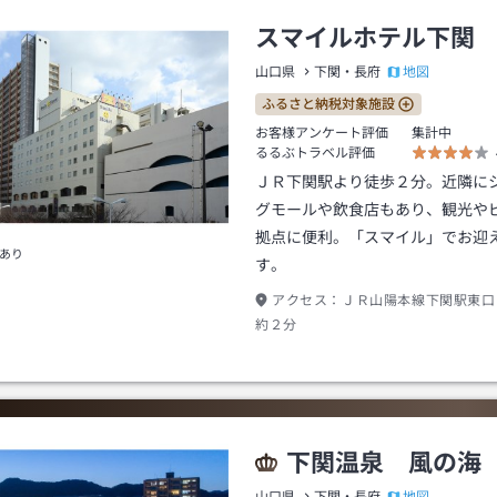
スマイルホテル下関
地図
山口県
下関・長府
ふるさと納税対象施設
お客様アンケート評価
集計中
るるぶトラベル評価
ＪＲ下関駅より徒歩２分。近隣に
グモールや飲食店もあり、観光や
拠点に便利。「スマイル」でお迎
あり
す。
アクセス：
ＪＲ山陽本線下関駅東口
約２分
下関温泉 風の海
地図