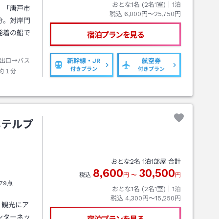
おとな1名 (
2
名1室)｜
1
泊
」「唐戸市
税込
6,000円〜25,750円
分。対岸門
発着の船で
宿泊プランを見る
出口→バス
新幹線・JR
航空券
付きプラン
付きプラン
約１分
ホテルプ
おとな
2
名
1
泊
1
部屋 合計
8,600
30,500
税込
円
〜
円
79点
おとな1名 (
2
名1室)｜
1
泊
税込
4,300円〜15,250円
、観光にア
ンターネッ