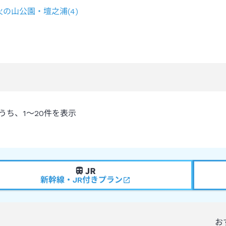
火の山公園・壇之浦
(
4
)
うち、
1～20
件を表示
新幹線・JR付きプラン
お