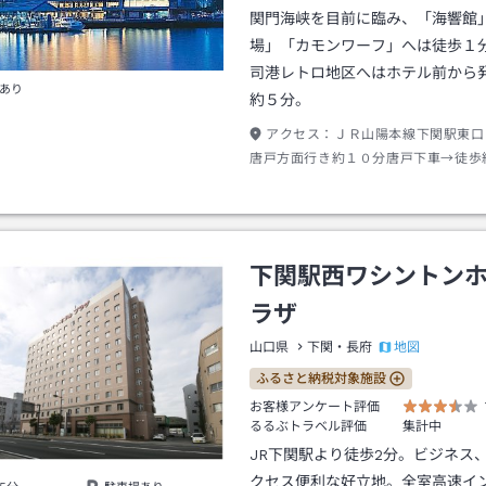
関門海峡を目前に臨み、「海響館
場」「カモンワーフ」へは徒歩１
司港レトロ地区へはホテル前から
あり
約５分。
アクセス：
ＪＲ山陽本線下関駅東口
唐戸方面行き約１０分唐戸下車→徒歩
下関駅西ワシントン
ラザ
地図
山口県
下関・長府
ふるさと納税対象施設
お客様アンケート評価
るるぶトラベル評価
集計中
JR下関駅より徒歩2分。ビジネス
クセス便利な好立地。全室高速イ