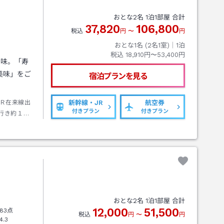
おとな
2
名
1
泊
1
部屋 合計
37,820
106,800
税込
円
〜
円
おとな1名 (
2
名1室)｜
1
泊
税込
18,910円〜53,400円
の味。「寿
美味」をご
宿泊プランを見る
Ｒ在来線出
新幹線・JR
航空券
付きプラン
付きプラン
行き約１３
おとな
2
名
1
泊
1
部屋 合計
12,000
51,500
83点
税込
円
〜
円
4.3