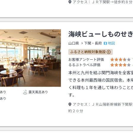
アクセス：
ＪＲ下関駅→徒歩約８分
海峡ビューしものせ
地図
山口県
下関・長府
ふるさと納税対象施設
お客様アンケート評価
るるぶトラベル評価
本州と九州を結ぶ関門海峡を全客
できる本州最西端の国民宿舎。本
く料理も１年を通して味わうこと
あり
露天風呂あり
す。
あり
アクセス：
ＪＲ山陽新幹線新下関駅
約２０分