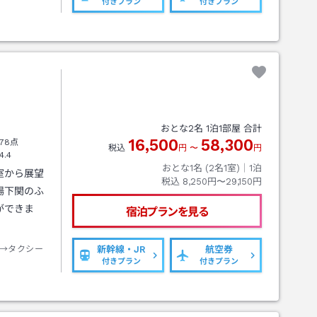
付きプラン
付きプラン
き
おとな
2
名
1
泊
1
部屋 合計
16,500
58,300
78点
税込
円
〜
円
4.4
おとな1名 (
2
名1室)｜
1
泊
室から展望
税込
8,250円〜29,150円
場下関のふ
ができま
宿泊プランを見る
→タクシー
新幹線・JR
航空券
付きプラン
付きプラン