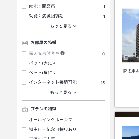
効能：関節痛
1
効能：病後回復期
1
もっと見る
お部屋の特徴
露天風呂付客室
0
ペット(犬)OK
駐車場
ペット(猫)OK
インターネット接続可能
15
もっと見る
プランの特徴
オールインクルーシブ
誕生日・記念日特典あり