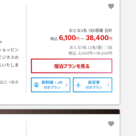
おとな
2
名
1
泊
1
部屋 合計
6,100
38,400
税込
円
〜
円
4
おとな1名 (
2
名1室)｜
1
泊
ショッピン
税込
3,050円〜19,200円
ビジネスの
えいたしま
宿泊プランを見る
出口→徒歩
新幹線・JR
航空券
付きプラン
付きプラン