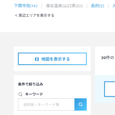
下関市街
(
14
)
湯谷温泉(山口県)
(
0
)
長府
(
2
)
周辺エリアを表示する
20
件の
地図を表示する
条件で絞り込み
キーワード