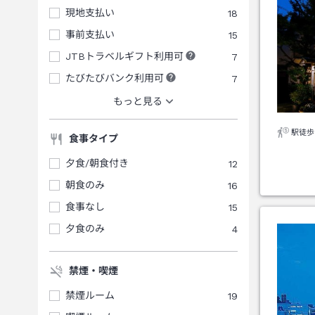
現地支払い
18
事前支払い
15
JTBトラベルギフト利用可
7
たびたびバンク利用可
7
もっと見る
駅徒歩
食事タイプ
夕食/朝食付き
12
朝食のみ
16
食事なし
15
夕食のみ
4
禁煙・喫煙
禁煙ルーム
19