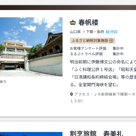
春帆楼
地図
山口県
下関・長府
ふるさと納税対象施設
お客様アンケート評価
集計中
るるぶトラベル評価
集計中
明治前期に伊藤博文公の命名によ
「ふく料理公許１号店」「昭和天
「日清講和条約締結会場」等の歴
あり
る。全室関門海峡を望む。
アクセス：
ＪＲ新幹線新下関駅～タ
１５分）
割烹旅館 寿美礼