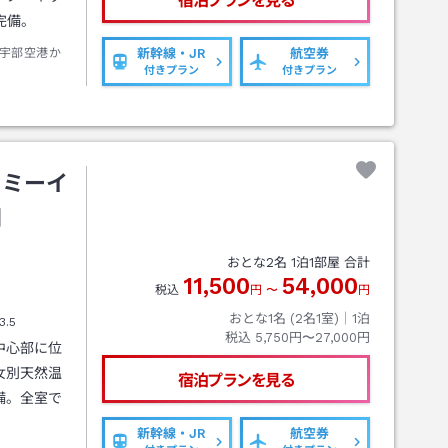
宿泊プランを見る
完備。
宇部空港か
新幹線・JR
航空券
付きプラン
付きプラン
ーミーイ
関
おとな
2
名
1
泊
1
部屋 合計
11,500
54,000
税込
円
〜
円
おとな1名 (
2
名1室)｜
1
泊
3.5
税込
5,750円〜27,000円
中心部に位
女別天然温
宿泊プランを見る
備。全室で
新幹線・JR
航空券