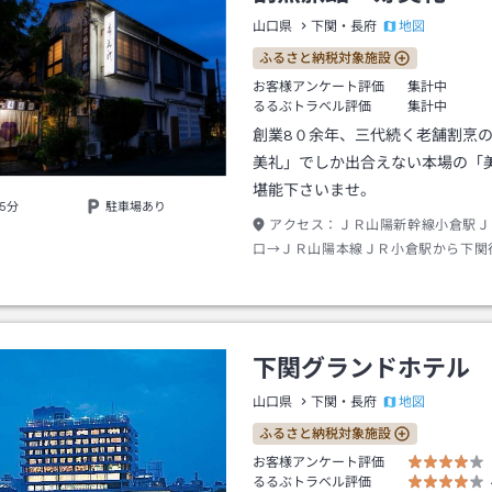
地図
山口県
下関・長府
ふるさと納税対象施設
お客様アンケート評価
集計中
るるぶトラベル評価
集計中
創業8０余年、三代続く老舗割烹
美礼」でしか出合えない本場の「
堪能下さいませ。
5分
駐車場あり
アクセス：
ＪＲ山陽新幹線小倉駅Ｊ
口→ＪＲ山陽本線ＪＲ小倉駅から下関
分ＪＲ下関駅下車→徒歩約３分
下関グランドホテル
地図
山口県
下関・長府
ふるさと納税対象施設
お客様アンケート評価
るるぶトラベル評価