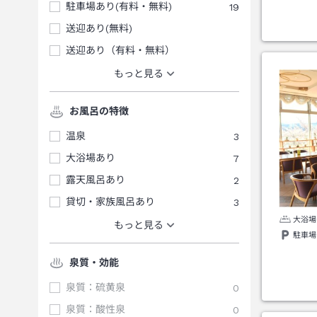
駐車場あり(有料・無料)
19
送迎あり(無料)
送迎あり（有料・無料）
もっと見る
お風呂の特徴
温泉
3
大浴場あり
7
露天風呂あり
2
貸切・家族風呂あり
3
大浴場
もっと見る
駐車場
泉質・効能
泉質：硫黄泉
0
泉質：酸性泉
0