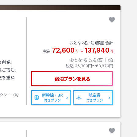
おとな
2
名
1
泊
1
部屋 合計
72,600
137,940
税込
円
〜
円
おとな1名 (
2
名1室)｜
1
泊
り創業。
税込
36,300円〜68,970円
皇ご宿泊」
史を重ね
宿泊プランを見る
クシー（約
新幹線・JR
航空券
付きプラン
付きプラン