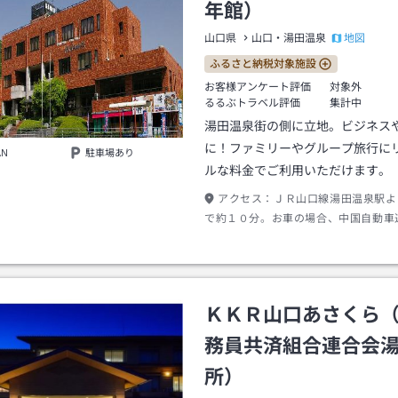
年館）
地図
山口県
山口・湯田温泉
ふるさと納税対象施設
お客様アンケート評価
対象外
るるぶトラベル評価
集計中
湯田温泉街の側に立地。ビジネス
に！ファミリーやグループ旅行に
AN
駐車場あり
ルな料金でご利用いただけます。
アクセス：
ＪＲ山口線湯田温泉駅よ
で約１０分。お車の場合、中国自動車
Ｃ又は小郡Ｉ・Ｃよりそれぞれ約１５
ＫＫＲ山口あさくら
務員共済組合連合会
所）