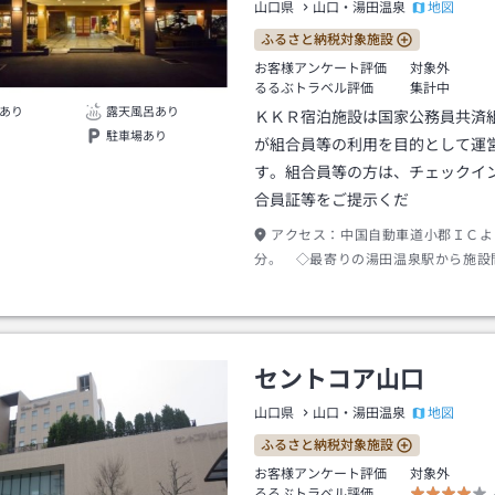
地図
山口県
山口・湯田温泉
ふるさと納税対象施設
お客様アンケート評価
対象外
るるぶトラベル評価
集計中
あり
露天風呂あり
ＫＫＲ宿泊施設は国家公務員共済
駐車場あり
が組合員等の利用を目的として運
す。組合員等の方は、チェックイ
合員証等をご提示くだ
アクセス：
中国自動車道小郡ＩＣよ
分。 ◇最寄りの湯田温泉駅から施設
を行っております。ご利用時間は14時
っております。湯田温泉駅にご到着後
でご連絡下さいませ。
セントコア山口
地図
山口県
山口・湯田温泉
ふるさと納税対象施設
お客様アンケート評価
対象外
るるぶトラベル評価