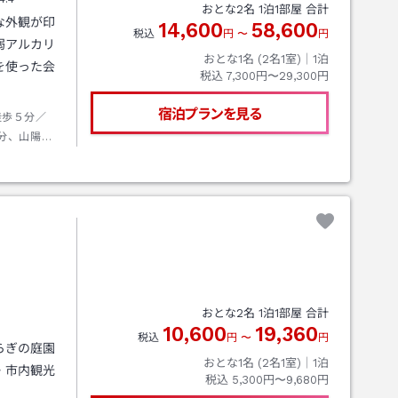
おとな
2
名
1
泊
1
部屋 合計
な外観が印
14,600
58,600
税込
円
〜
円
弱アルカリ
おとな1名 (
2
名1室)｜
1
泊
を使った会
税込
7,300円〜29,300円
宿泊プランを見る
徒歩５分／
分、山陽自
：山口線湯
動車の充電
おとな
2
名
1
泊
1
部屋 合計
10,600
19,360
税込
円
〜
円
らぎの庭園
おとな1名 (
2
名1室)｜
1
泊
・市内観光
税込
5,300円〜9,680円