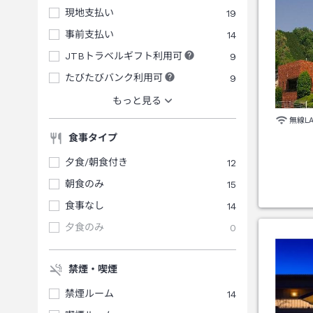
現地支払い
19
事前支払い
14
JTBトラベルギフト利用可
9
たびたびバンク利用可
9
もっと見る
無線L
食事タイプ
夕食/朝食付き
12
朝食のみ
15
食事なし
14
夕食のみ
0
禁煙・喫煙
禁煙ルーム
14