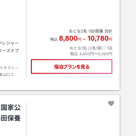
おとな
2
名
1
泊
1
部屋 合計
8,800
10,780
税込
円
〜
円
やレジャー
おとな1名 (
2
名1室)｜
1
泊
リーズナブ
税込
4,400円〜5,390円
宿泊プランを見る
りタクシー
道山口Ｉ．
分。
（国家公
湯田保養