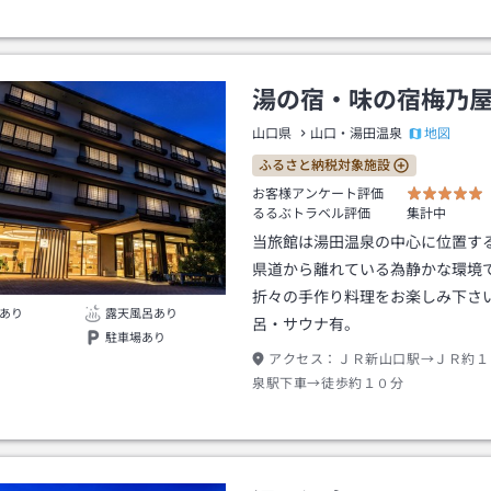
タクシー約３分
湯の宿・味の宿梅乃
地図
山口県
山口・湯田温泉
ふるさと納税対象施設
お客様アンケート評価
るるぶトラベル評価
集計中
当旅館は湯田温泉の中心に位置す
県道から離れている為静かな環境
折々の手作り料理をお楽しみ下さ
あり
露天風呂あり
呂・サウナ有。
駐車場あり
アクセス：
ＪＲ新山口駅→ＪＲ約１
泉駅下車→徒歩約１０分