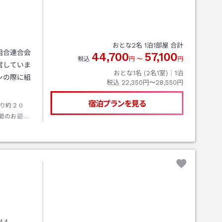
おとな
2
名
1
泊
1
部屋 合計
組合連合会
44,700
57,100
税込
円
〜
円
営していま
おとな1名 (
2
名1室)｜
1
泊
ンの際に組
税込
22,350円〜28,550円
宿泊プランを見る
り約２０
間のお迎え
～17時とな
、当施設ま
4.4