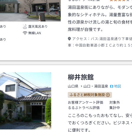
湯田温泉街にありながら、モダン
象的なシティホテル。湯量豊富な
性の源泉かけ流しの湯と旬の食材
あり
露天風呂あり
席料理が自慢です。
無線LAN
アクセス：
バス:湯田温泉通り下車
あり
車：中国自動車道小郡ＩＣより約１５
動車道防府東ＩＣより約３０分／ＪＲ
田温泉駅下車徒歩２０分当館は電気自
も可能です★
柳井旅館
地図
山口県
山口・湯田温泉
ふるさと納税対象施設
お客様アンケート評価
対象外
るるぶトラベル評価
集計中
こころのこもったおもてなし、安
でおくつろぎください。ビジネス
に便利です。