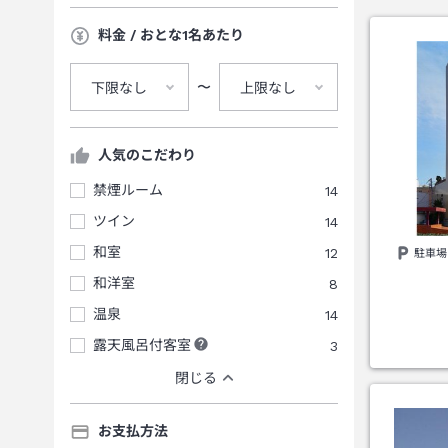
料金 / おとな1名あたり
〜
下限なし
上限なし
人気のこだわり
禁煙ルーム
14
ツイン
14
和室
12
駐車場
和洋室
8
温泉
14
露天風呂付客室
3
閉じる
お支払方法