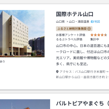
国際ホテル山口
地図
山口県
山口・湯田温泉
ふるさと納税対象施設
お客様アンケート評価
るるぶトラベル評価
集計中
山口市の中心。日本の道百選にも
ークロードに面し、付近は山口市
光エリア。美術館や博物館などの
あり
多く、県庁にも至近。
アクセス：
バス山口駅行き米屋町→
新山口駅から山口・益田方面行き約２
下車表出口→徒歩約１０分またはタク
パルトピアやまぐち