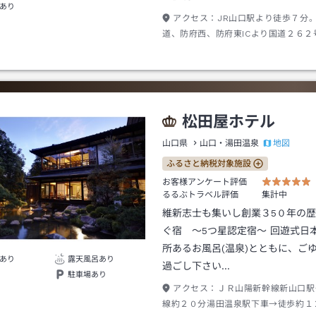
あり
アクセス：
JR山口駅より徒歩７分
道、防府西、防府東ICより国道２６２
分。中国自動車道少郡ICより国道９号
分。
松田屋ホテル
地図
山口県
山口・湯田温泉
ふるさと納税対象施設
お客様アンケート評価
るるぶトラベル評価
集計中
維新志士も集いし創業３5０年の
ぐ宿 ～5つ星認定宿～ 回遊式日
所あるお風呂(温泉)とともに、ご
あり
露天風呂あり
過ごし下さい…
駐車場あり
アクセス：
ＪＲ山陽新幹線新山口駅
線約２０分湯田温泉駅下車→徒歩約１