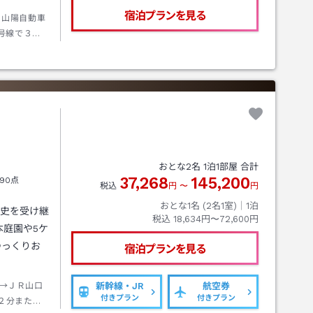
宿泊プランを見る
。山陽自動車
号線で３０
線で２５
おとな
2
名
1
泊
1
部屋 合計
37,268
145,200
90点
税込
円
〜
円
おとな1名 (
2
名1室)｜
1
泊
歴史を受け継
税込
18,634円〜72,600円
本庭園や5ケ
ゆっくりお
宿泊プランを見る
→ＪＲ山口
新幹線・JR
航空券
付きプラン
付きプラン
２分または