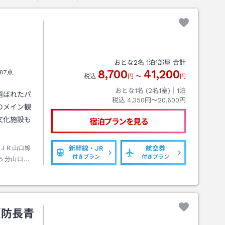
おとな
2
名
1
泊
1
部屋 合計
8,700
41,200
87点
税込
円
〜
円
おとな1名 (
2
名1室)｜
1
泊
選ばれたパ
税込
4,350円〜20,600円
のメイン観
文化施設も
宿泊プランを見る
ＪＲ山口線
新幹線・JR
航空券
付きプラン
付きプラン
５分山口駅
シー約５分
（防長青