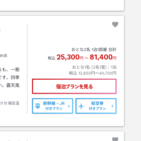
屋
おとな
2
名
1
泊
1
部屋 合計
25,300
81,400
91点
税込
円
〜
円
おとな1名 (
2
名1室)｜
1
泊
るも、一筋
税込
12,650円〜40,700円
です。四季
い。露天風
宿泊プランを見る
９分湯田温
新幹線・JR
航空券
付きプラン
付きプラン