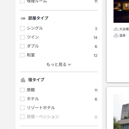
喫煙ルーム
11
部屋タイプ
シングル
2
大浴場
温泉
ツイン
14
ダブル
8
和室
12
もっと見る
宿タイプ
旅館
11
ホテル
8
リゾートホテル
民宿・ペンション
0