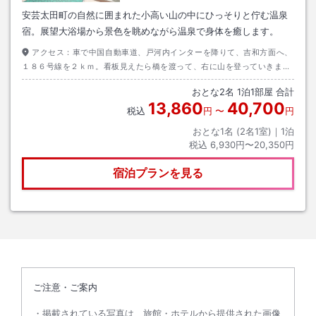
安芸太田町の自然に囲まれた小高い山の中にひっそりと佇む温泉
宿。展望大浴場から景色を眺めながら温泉で身体を癒します。
アクセス：
車で中国自動車道、戸河内インターを降りて、吉和方面へ、
１８６号線を２ｋｍ。看板見えたら橋を渡って、右に山を登っていきます
と当ホテルがあります。
おとな
2
名
1
泊
1
部屋 合計
13,860
40,700
税込
円
〜
円
おとな1名 (
2
名1室)｜
1
泊
税込
6,930円〜20,350円
宿泊プランを見る
ご注意・ご案内
掲載されている写真は、旅館・ホテルから提供された画像