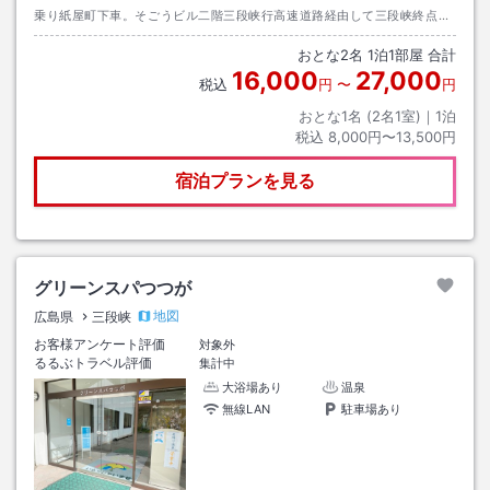
乗り紙屋町下車。そごうビル二階三段峡行高速道路経由して三段峡終点下
車２分で当館。所要時間１時間１５分。
おとな
2
名
1
泊
1
部屋 合計
16,000
27,000
税込
円
〜
円
おとな1名 (
2
名1室)｜
1
泊
税込
8,000円〜13,500円
宿泊プランを見る
グリーンスパつつが
地図
広島県
三段峡
お客様アンケート評価
対象外
るるぶトラベル評価
集計中
大浴場あり
温泉
無線LAN
駐車場あり