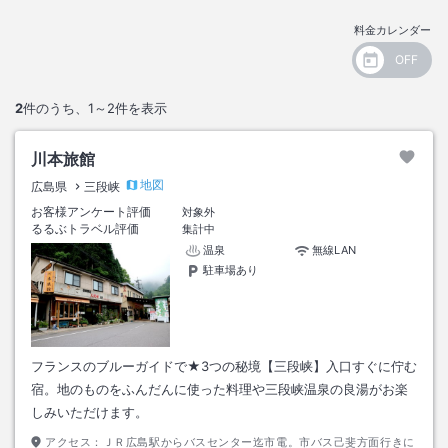
料金カレンダー
2
件のうち、
1～2
件を表示
川本旅館
地図
広島県
三段峡
お客様アンケート評価
対象外
るるぶトラベル評価
集計中
温泉
無線LAN
駐車場あり
フランスのブルーガイドで★3つの秘境【三段峡】入口すぐに佇む
宿。地のものをふんだんに使った料理や三段峡温泉の良湯がお楽
しみいただけます。
アクセス：
ＪＲ広島駅からバスセンター迄市電。市バス己斐方面行きに