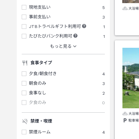
現地支払い
5
大浴場
事前支払い
3
JTBトラベルギフト利用可
1
たびたびバンク利用可
1
もっと見る
食事タイプ
夕食/朝食付き
4
朝食のみ
3
食事なし
2
夕食のみ
0
大浴場
駐車場
禁煙・喫煙
禁煙ルーム
4