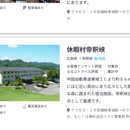
にあります。
あり
駐車場あり
アクセス：
ＪＲ芸備線東城駅→タク
分
休暇村帝釈峡
地図
広島県
帝釈峡
お客様アンケート評価
対象外
るるぶトラベル評価
集計中
中国自動車道東城ＩＣより約８ｋ
にほど近い高台にあり広々とした
な森に囲まれた宿泊施設。帝釈峡
点として最適です。
あり
露天風呂あり
アクセス：
ＪＲ芸備線東城駅→タク
あり
分、もしくは無料送迎バス※要事前予