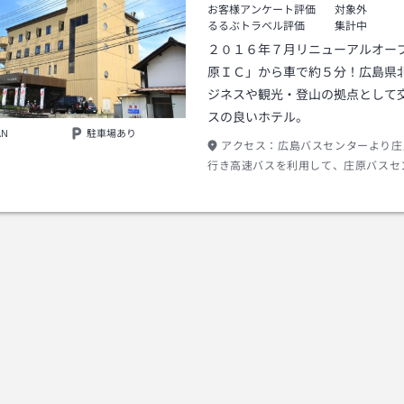
お客様アンケート評価
対象外
るるぶトラベル評価
集計中
２０１６年７月リニューアルオー
原ＩＣ」から車で約５分！広島県
ジネスや観光・登山の拠点として
スの良いホテル。
AN
駐車場あり
アクセス：
広島バスセンターより庄
行き高速バスを利用して、庄原バスセ
車、徒歩約１５分