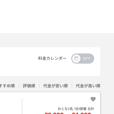
料金カレンダー
すすめ順
評価順
代金が安い順
代金が高い順
おとな
2
名
1
泊
1
部屋 合計