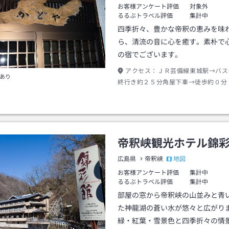
お客様アンケート評価
対象外
るるぶトラベル評価
集計中
四季折々、豊かな帝釈の恵みを味
ら、清流の音に心を癒す。素朴で
の宿でございます。
アクセス：
ＪＲ芸備線東城駅→バス
あり
終行き約２５分角屋下車→徒歩約０分
帝釈峡観光ホテル錦
地図
広島県
帝釈峡
お客様アンケート評価
集計中
るるぶトラベル評価
集計中
部屋の窓から帝釈峡の山並みと青
た神龍湖の蒼い水が悠々と広がり
緑・紅葉・雪景色と四季折々の情