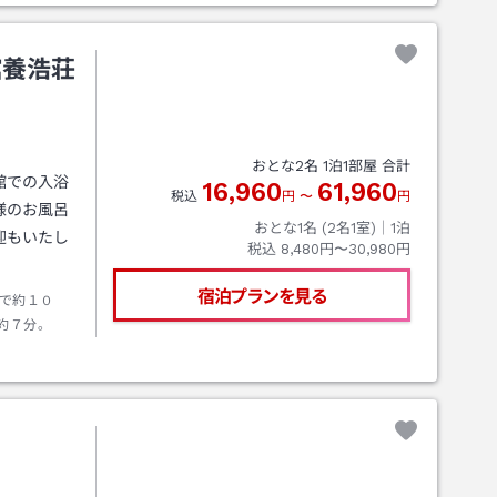
館養浩荘
おとな
2
名
1
泊
1
部屋 合計
館での入浴
16,960
61,960
税込
円
〜
円
様のお風呂
おとな1名 (
2
名1室)｜
1
泊
迎もいたし
税込
8,480円〜30,980円
宿泊プランを見る
で約１０
約７分。