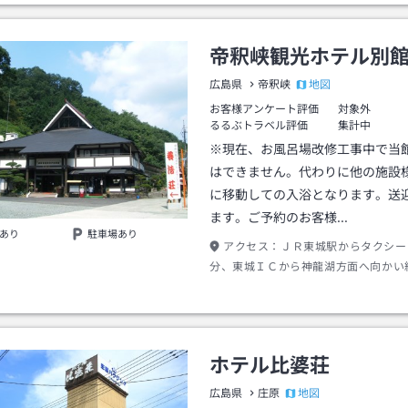
帝釈峡観光ホテル別
地図
広島県
帝釈峡
お客様アンケート評価
対象外
るるぶトラベル評価
集計中
※現在、お風呂場改修工事中で当
はできません。代わりに他の施設
に移動しての入浴となります。送
ます。ご予約のお客様…
あり
駐車場あり
アクセス：
ＪＲ東城駅からタクシー
分、東城ＩＣから神龍湖方面へ向かい
ホテル比婆荘
地図
広島県
庄原