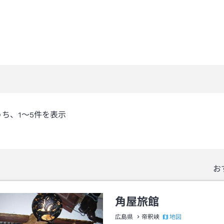
うち、
1～5
件を表示
お
角屋旅館
地図
広島県
帝釈峡