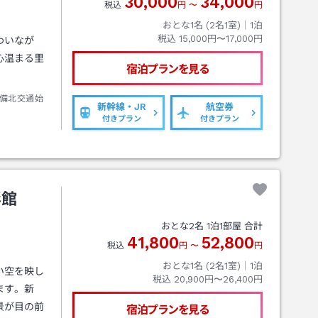
30,000
34,000
税込
円
〜
円
おとな1名 (
2
名1室)｜
1
泊
税込
15,000円〜17,000円
わいなが
心温まる里
宿泊プランを見る
備北交通始
新幹線・JR
航空券
付きプラン
付きプラン
彩館
おとな
2
名
1
泊
1
部屋 合計
41,800
52,800
税込
円
〜
円
おとな1名 (
2
名1室)｜
1
泊
い空を映し
税込
20,900円〜26,400円
ます。新
景が目の前
宿泊プランを見る