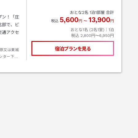
おとな
2
名
1
泊
1
部屋 合計
プン！「庄
5,600
13,900
税込
円
〜
円
北部で、ビ
おとな1名 (
2
名1室)｜
1
泊
交通アクセ
税込
2,800円〜6,950円
宿泊プランを見る
原又は東城
ンター下