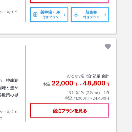
シー約１５
新幹線・JR
航空券
付きプラン
付きプラン
おとな
2
名
1
泊
1
部屋 合計
ｍ。神龍湖
22,000
48,800
税込
円
〜
円
園地と豊か
おとな1名 (
2
名1室)｜
1
泊
谷散策の拠
税込
11,000円〜24,400円
宿泊プランを見る
シー約２０
約