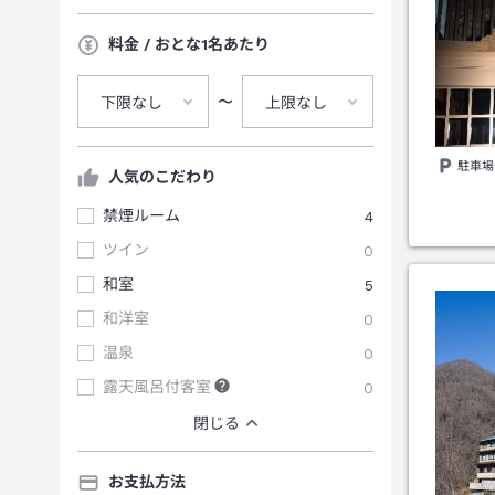
料金 / おとな1名あたり
〜
下限なし
上限なし
駐車場
人気のこだわり
禁煙ルーム
4
ツイン
0
和室
5
和洋室
0
温泉
0
露天風呂付客室
0
閉じる
お支払方法