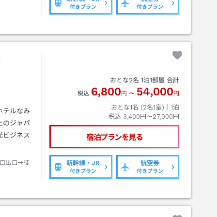
付きプラン
付きプラン
山
おとな
2
名
1
泊
1
部屋 合計
6,800
54,000
税込
円
〜
円
おとな1名 (
2
名1室)｜
1
泊
ホテルなみ
税込
3,400円〜27,000円
上のジャパ
光ビジネス
宿泊プランを見る
口出口→徒
新幹線・JR
航空券
付きプラン
付きプラン