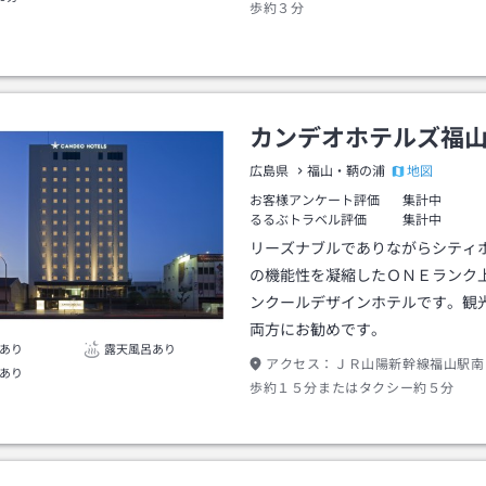
歩約３分
カンデオホテルズ福
地図
広島県
福山・鞆の浦
お客様アンケート評価
集計中
るるぶトラベル評価
集計中
リーズナブルでありながらシティ
の機能性を凝縮したＯＮＥランク
ンクールデザインホテルです。観
両方にお勧めです。
あり
露天風呂あり
アクセス：
ＪＲ山陽新幹線福山駅南
あり
歩約１５分またはタクシー約５分