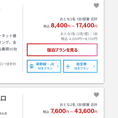
ル
おとな
2
名
1
泊
1
部屋 合計
8,400
17,400
税込
円
〜
円
おとな1名 (
2
名1室)｜
1
泊
ーネット接
税込
4,200円〜8,700円
リング。全
着順20台
宿泊プランを見る
口→徒歩約
新幹線・JR
航空券
付きプラン
付きプラン
北口
おとな
2
名
1
泊
1
部屋 合計
7,600
43,600
税込
円
〜
円
86点