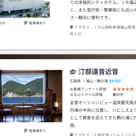
ての本格的シティホテル。ＪＲ福
く、また官庁街・繁華街にも近い
ス・観光に便利です。
5分
駐車場あり
アクセス：
ＪＲ山陽新幹線福山駅南
約１分
汀邸遠音近音
地図
広島県
福山・鞆の浦
お客様アンケート評価
るるぶトラベル評価
集計中
全室オーシャンビュー温泉露天風
内海の中央に位置し、いにしえよ
として賓客を迎えてきた鞆の浦に
宿。
駐車場あり
アクセス：
広島空港→リムジンバス