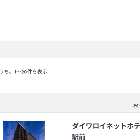
うち、
1～20
件を表示
お
ダイワロイネットホ
駅前