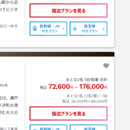
山駅から近
のでビジネ
宿泊プランを見る
出口→徒歩
新幹線・JR
航空券
付きプラン
付きプラン
おとな
2
名
1
泊
1
部屋 合計
72,600
176,000
90点
税込
円
〜
円
おとな1名 (
2
名1室)｜
1
泊
呂付。瀬戸
税込
36,300円〜88,000円
り汐町の港
佇む大人の
宿泊プランを見る
福山下車南
新幹線・JR
航空券