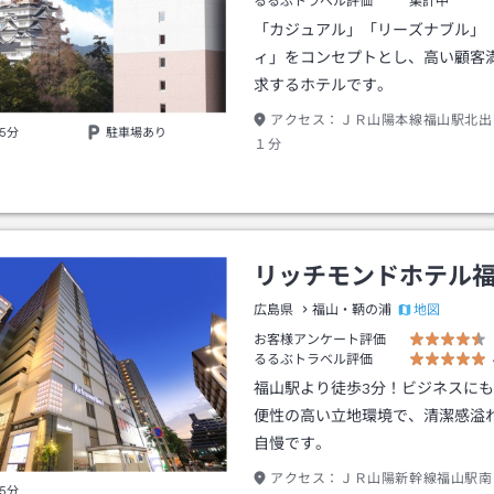
るるぶトラベル評価
集計中
「カジュアル」「リーズナブル」
ィ」をコンセプトとし、高い顧客
求するホテルです。
アクセス：
ＪＲ山陽本線福山駅北出
5分
駐車場あり
１分
リッチモンドホテル
地図
広島県
福山・鞆の浦
お客様アンケート評価
るるぶトラベル評価
福山駅より徒歩3分！ビジネスに
便性の高い立地環境で、清潔感溢
自慢です。
アクセス：
ＪＲ山陽新幹線福山駅南
5分