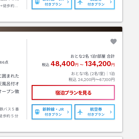
付きプラン
付きプラン
→徒歩約５
おとな
2
名
1
泊
1
部屋 合計
48,400
134,200
86点
税込
円
〜
円
おとな1名 (
2
名1室)｜
1
泊
に囲まれた
税込
24,200円〜67,100円
天風呂付オ
オープン致
宿泊プランを見る
鉄バス５番
新幹線・JR
航空券
付きプラン
付きプラン
徒歩約５分