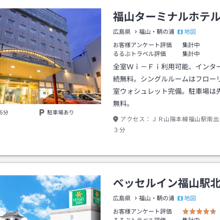
福山ターミナルホテ
地図
広島県
福山・鞆の浦
お客様アンケート評価
集計中
るるぶトラベル評価
集計中
全室Ｗｉ－Ｆｉ利用可能、インタ
続無料。シングルルームはフロー
室ウォシュレット完備。駐車場は先
無料。
5分
駐車場あり
アクセス：
ＪＲ山陽本線福山駅南出
３分
ベッセルイン福山駅
地図
広島県
福山・鞆の浦
お客様アンケート評価