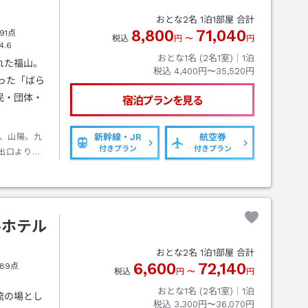
おとな
2
名
1
泊
1
部屋 合計
8,800
71,040
91点
税込
円
〜
円
4.6
おとな1名 (
2
名1室)｜
1
泊
れた福山。
税込
4,400円〜35,520円
まった「ばら
民・団体・
宿泊プランを見る
、山陽。九
新幹線・JR
航空券
付きプラン
付きプラン
出口より徒
ルホテル
おとな
2
名
1
泊
1
部屋 合計
6,600
72,140
89点
税込
円
〜
円
おとな1名 (
2
名1室)｜
1
泊
流の場とし
税込
3,300円〜36,070円