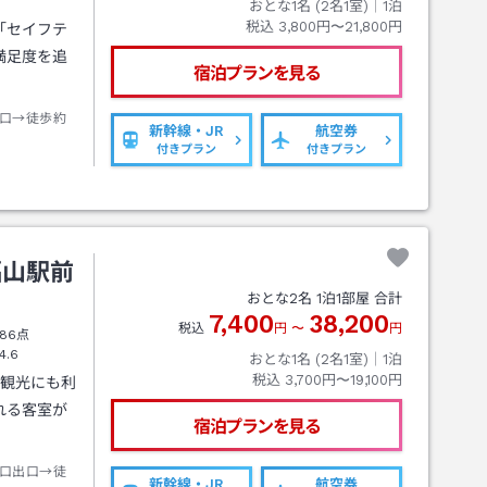
おとな1名 (
2
名1室)｜
1
泊
税込
3,800円〜21,800円
「セイフテ
満足度を追
宿泊プランを見る
口→徒歩約
新幹線・JR
航空券
付きプラン
付きプラン
福山駅前
おとな
2
名
1
泊
1
部屋 合計
7,400
38,200
税込
円
〜
円
86点
4.6
おとな1名 (
2
名1室)｜
1
泊
税込
3,700円〜19,100円
も観光にも利
れる客室が
宿泊プランを見る
口出口→徒
新幹線・JR
航空券