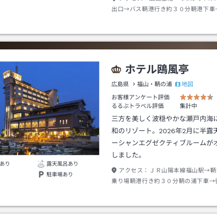
出口→バス鞆港行き約３０分鞆港下車
分
ホテル鴎風亭
地図
広島県
福山・鞆の浦
お客様アンケート評価
るるぶトラベル評価
集計中
三方を美しく波穏やかな瀬戸内海
和のリゾート。2026年2月に半露
ーシャンエグゼクティブルームが
しました。
あり
露天風呂あり
アクセス：
ＪＲ山陽本線福山駅→鞆
駐車場あり
乗り場鞆港行き約３０分鞆の浦下車→