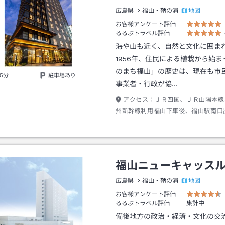
地図
広島県
福山・鞆の浦
お客様アンケート評価
るるぶトラベル評価
海や山も近く、自然と文化に囲ま
1956年、住民による植栽から始
のまち福山」の歴史は、現在も市
5分
駐車場あり
事業者・行政が協…
アクセス：
ＪＲ四国、ＪＲ山陽本線
州新幹線利用福山下車後、福山駅南口
歩約１分
福山ニューキャッス
地図
広島県
福山・鞆の浦
お客様アンケート評価
るるぶトラベル評価
集計中
備後地方の政治・経済・文化の交