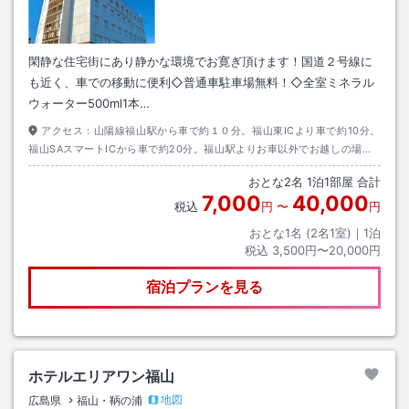
閑静な住宅街にあり静かな環境でお寛ぎ頂けます！国道２号線に
も近く、車での移動に便利◇普通車駐車場無料！◇全室ミネラル
ウォーター500ml1本…
アクセス：
山陽線福山駅から車で約１０分。福山東ICより車で約10分。
福山SAスマートICから車で約20分。福山駅よりお車以外でお越しの場合
はタクシーが便利です。お車をご利用の場合普通車駐車場無料。（40台分
おとな
2
名
1
泊
1
部屋 合計
の無料駐車場を完備しておりますが、万が一満車の場合は近隣コインパー
7,000
40,000
キングにご案内します。出庫後領収書をフロントに持参頂ければ駐車場代
税込
円
〜
円
金を返金させて頂きます。）
おとな1名 (
2
名1室)｜
1
泊
税込
3,500円〜20,000円
宿泊プランを見る
ホテルエリアワン福山
地図
広島県
福山・鞆の浦