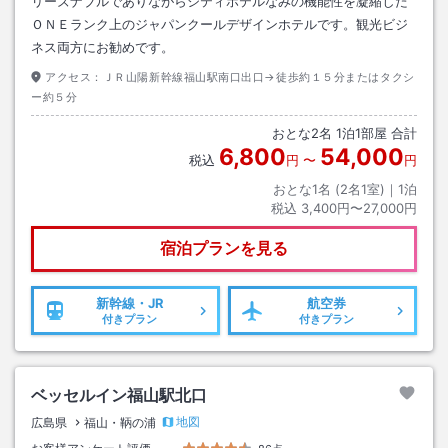
リーズナブルでありながらシティホテルなみの機能性を凝縮した
ＯＮＥランク上のジャパンクールデザインホテルです。観光ビジ
ネス両方にお勧めです。
アクセス：
ＪＲ山陽新幹線福山駅南口出口→徒歩約１５分またはタクシ
ー約５分
おとな
2
名
1
泊
1
部屋 合計
6,800
54,000
税込
円
〜
円
おとな1名 (
2
名1室)｜
1
泊
税込
3,400円〜27,000円
宿泊プランを見る
新幹線・JR
航空券
付きプラン
付きプラン
ベッセルイン福山駅北口
地図
広島県
福山・鞆の浦