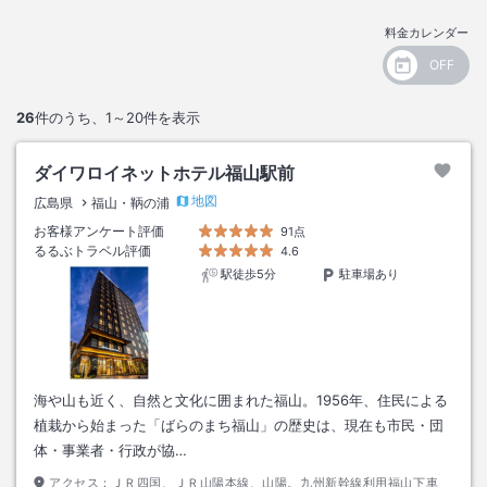
料金カレンダー
26
件のうち、
1～20
件を表示
ダイワロイネットホテル福山駅前
地図
広島県
福山・鞆の浦
お客様アンケート評価
91点
るるぶトラベル評価
4.6
駅徒歩5分
駐車場あり
海や山も近く、自然と文化に囲まれた福山。1956年、住民による
植栽から始まった「ばらのまち福山」の歴史は、現在も市民・団
体・事業者・行政が協…
アクセス：
ＪＲ四国、ＪＲ山陽本線、山陽。九州新幹線利用福山下車