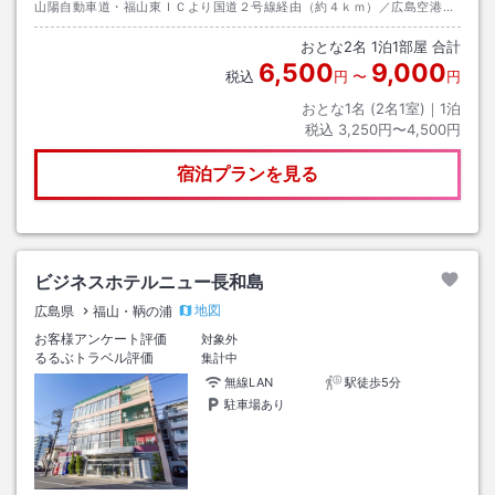
山陽自動車道・福山東ＩＣより国道２号線経由（約４ｋｍ）／広島空港か
らバスにて約６０分／（駐車場は原則として前日までの予約制です）
おとな
2
名
1
泊
1
部屋 合計
6,500
9,000
税込
円
〜
円
おとな1名 (
2
名1室)｜
1
泊
税込
3,250円〜4,500円
宿泊プランを見る
ビジネスホテルニュー長和島
地図
広島県
福山・鞆の浦
お客様アンケート評価
対象外
るるぶトラベル評価
集計中
無線LAN
駅徒歩5分
駐車場あり