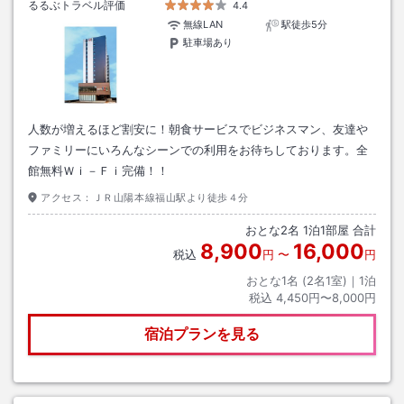
るるぶトラベル評価
4.4
無線LAN
駅徒歩5分
駐車場あり
人数が増えるほど割安に！朝食サービスでビジネスマン、友達や
ファミリーにいろんなシーンでの利用をお待ちしております。全
館無料Ｗｉ－Ｆｉ完備！！
アクセス：
ＪＲ山陽本線福山駅より徒歩４分
おとな
2
名
1
泊
1
部屋 合計
8,900
16,000
税込
円
〜
円
おとな1名 (
2
名1室)｜
1
泊
税込
4,450円〜8,000円
宿泊プランを見る