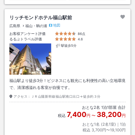
リッチモンドホテル福山駅前
地図
広島県
福山・鞆の浦
お客様アンケート評価
86点
るるぶトラベル評価
4.6
駅徒歩5分
福山駅より徒歩3分！ビジネスにも観光にも利便性の高い立地環境
で、清潔感溢れる客室が自慢です。
アクセス：
ＪＲ山陽新幹線福山駅南口出口→徒歩約３分
おとな
2
名
1
泊
1
部屋 合計
7,400
38,200
税込
円
〜
円
おとな1名 (
2
名1室)｜
1
泊
税込
3,700円〜19,100円