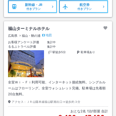
新幹線・JR
航空券
付きプラン
付きプラン
福山ターミナルホテル
地図
広島県
福山・鞆の浦
お客様アンケート評価
集計中
るるぶトラベル評価
集計中
駅徒歩5分
駐車場あり
全室Ｗｉ－Ｆｉ利用可能、インターネット接続無料。シングルル
ームはフローリング。全室ウォシュレット完備。駐車場は先着順
20台無料。
アクセス：
ＪＲ山陽本線福山駅南出口→徒歩約３分
おとな
2
名
1
泊
1
部屋 合計