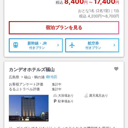
8,400
17,400
税込
円
〜
円
おとな1名 (
2
名1室)｜
1
泊
税込
4,200円〜8,700円
宿泊プランを見る
新幹線・JR
航空券
付きプラン
付きプラン
カンデオホテルズ福山
地図
広島県
福山・鞆の浦
お客様アンケート評価
集計中
るるぶトラベル評価
集計中
大浴場あり
露天風呂あり
駐車場あり