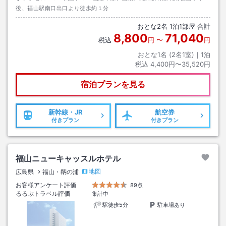
後、福山駅南口出口より徒歩約１分
おとな
2
名
1
泊
1
部屋 合計
8,800
71,040
税込
円
〜
円
おとな1名 (
2
名1室)｜
1
泊
税込
4,400円〜35,520円
宿泊プランを見る
新幹線・JR
航空券
付きプラン
付きプラン
福山ニューキャッスルホテル
地図
広島県
福山・鞆の浦
お客様アンケート評価
89点
るるぶトラベル評価
集計中
駅徒歩5分
駐車場あり