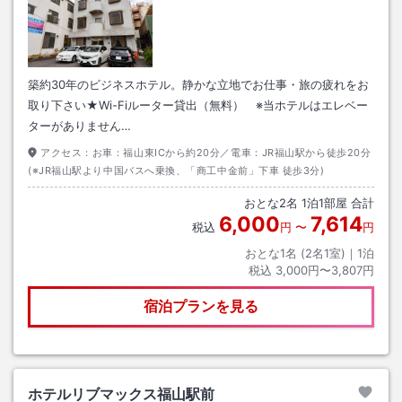
築約30年のビジネスホテル。静かな立地でお仕事・旅の疲れをお
取り下さい★Wi-Fiルーター貸出（無料） ※当ホテルはエレベー
ターがありません…
アクセス：
お車：福山東ICから約20分／電車：JR福山駅から徒歩20分
(※JR福山駅より中国バスへ乗換、「商工中金前」下車 徒歩3分)
おとな
2
名
1
泊
1
部屋 合計
6,000
7,614
税込
円
〜
円
おとな1名 (
2
名1室)｜
1
泊
税込
3,000円〜3,807円
宿泊プランを見る
ホテルリブマックス福山駅前