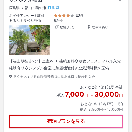
地図
広島県
福山・鞆の浦
お客様アンケート評価
83点
るるぶトラベル評価
集計中
駅徒歩5分
駐車場あり
【福山駅徒歩2分】全室WI-FI接続無料◇朝食フェスティバル入賞
経験有り◇シングル全室に加湿機能付き空気清浄機を完備
アクセス：
ＪＲ山陽新幹線福山駅北出口→徒歩約２分
おとな
2
名
1
泊
1
部屋 合計
7,000
30,000
税込
円
〜
円
おとな1名 (
2
名1室)｜
1
泊
税込
3,500円〜15,000円
宿泊プランを見る