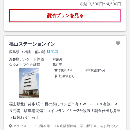
税込
3,500円〜4,500円
宿泊プランを見る
福山ステーションイン
地図
広島県
福山・鞆の浦
お客様アンケート評価
対象外
るるぶトラベル評価
集計中
無線LAN
駅徒歩5分
駐車場あり
福山駅北口徒歩1分！目の前にコンビニ有！Ｗｉ-Ｆｉ＆有線ＬＡ
Ｎ完備！駐車場完備！コインランドリー2台設置！朝食仕出し弁当
（日替わり）有！
アクセス：
ＪＲ山陽本線・ＪＲ山陽新幹線 福山駅下車、徒歩約1分／