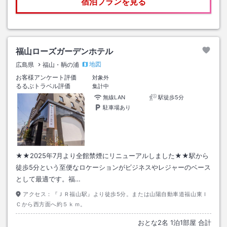
宿泊プランを見る
福山ローズガーデンホテル
地図
広島県
福山・鞆の浦
お客様アンケート評価
対象外
るるぶトラベル評価
集計中
無線LAN
駅徒歩5分
駐車場あり
★★2025年7月より全館禁煙にリニューアルしました★★駅から
徒歩5分という至便なロケーションがビジネスやレジャーのベース
として最適です。福…
アクセス：
『ＪＲ福山駅』より徒歩5分。または山陽自動車道福山東Ｉ
Ｃから西方面へ約５ｋｍ。
おとな
2
名
1
泊
1
部屋 合計