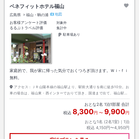
ベネフィットホテル福山
地図
広島県
福山・鞆の浦
お客様アンケート評価
対象外
るるぶトラベル評価
集計中
駐車場あり
家庭的で、我が家に帰った気分でおくつろぎ頂けます。Ｗｉ-ｆｉ
無料。
アクセス：
ＪＲ山陽本線の福山駅より、駅前大通りを南に徒歩10分。お
車の場合は、福山東・西インターでおりて頂き、国道まで出て、福山駅を
目指して、駅前大通りにさしかかったら、南に２００ｍ。
おとな
2
名
1
泊
1
部屋 合計
8,300
9,900
税込
円
〜
円
おとな1名 (
2
名1室)｜
1
泊
税込
4,150円〜4,950円