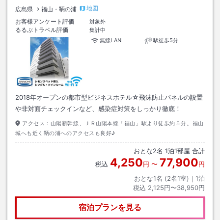
地図
広島県
福山・鞆の浦
お客様アンケート評価
対象外
るるぶトラベル評価
集計中
無線LAN
駅徒歩5分
2018年オープンの都市型ビジネスホテル☆飛沫防止パネルの設置
や非対面チェックインなど、感染症対策をしっかり徹底！
アクセス：
山陽新幹線、ＪＲ山陽本線「福山」駅より徒歩約５分。福山
城へも近く鞆の浦へのアクセスも良好♪
おとな
2
名
1
泊
1
部屋 合計
4,250
77,900
税込
円
〜
円
おとな1名 (
2
名1室)｜
1
泊
税込
2,125円〜38,950円
宿泊プランを見る