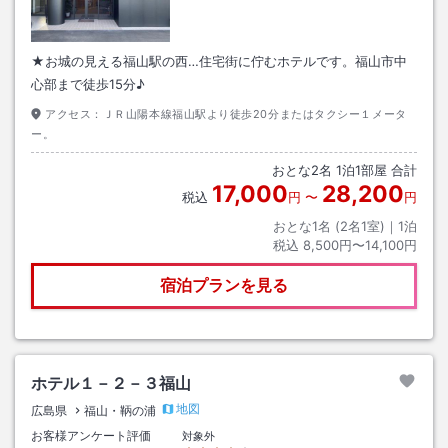
★お城の見える福山駅の西…住宅街に佇むホテルです。福山市中
心部まで徒歩15分♪
アクセス：
ＪＲ山陽本線福山駅より徒歩20分またはタクシー１メータ
ー。
おとな
2
名
1
泊
1
部屋 合計
17,000
28,200
税込
円
〜
円
おとな1名 (
2
名1室)｜
1
泊
税込
8,500円〜14,100円
宿泊プランを見る
ホテル１－２－３福山
地図
広島県
福山・鞆の浦
お客様アンケート評価
対象外