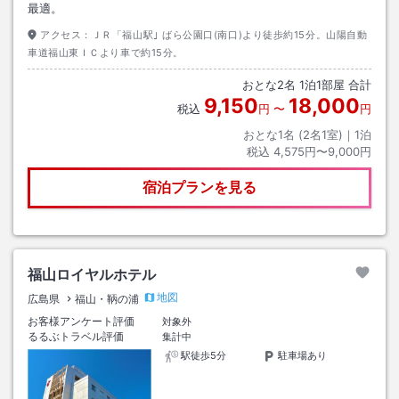
最適。
アクセス：
ＪＲ「福山駅｣ ばら公園口(南口)より徒歩約15分。山陽自動
車道福山東ＩＣより車で約15分。
おとな
2
名
1
泊
1
部屋 合計
9,150
18,000
税込
円
〜
円
おとな1名 (
2
名1室)｜
1
泊
税込
4,575円〜9,000円
宿泊プランを見る
福山ロイヤルホテル
地図
広島県
福山・鞆の浦
お客様アンケート評価
対象外
るるぶトラベル評価
集計中
駅徒歩5分
駐車場あり