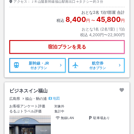
アクセス：
ＪＲ山陽新幹線福山駅南出口→タクシー約３分
おとな
2
名
1
泊
1
部屋 合計
8,400
45,800
税込
円
〜
円
おとな1名 (
2
名1室)｜
1
泊
税込
4,200円〜22,900円
宿泊プランを見る
新幹線・JR
航空券
付きプラン
付きプラン
ビジネスイン福山
地図
広島県
福山・鞆の浦
お客様アンケート評価
対象外
るるぶトラベル評価
集計中
無線LAN
駐車場あり