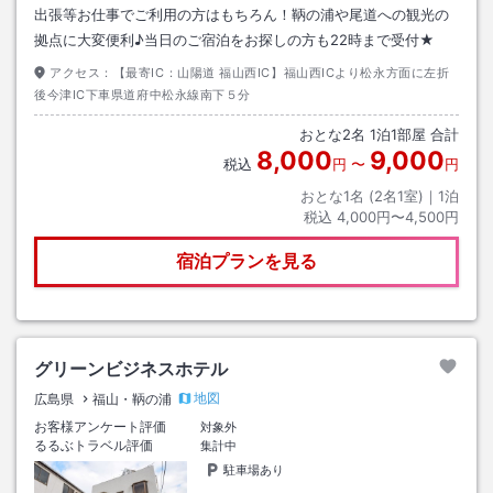
出張等お仕事でご利用の方はもちろん！鞆の浦や尾道への観光の
拠点に大変便利♪当日のご宿泊をお探しの方も22時まで受付★
アクセス：
【最寄IC：山陽道 福山西IC】福山西ICより松永方面に左折
後今津IC下車県道府中松永線南下５分
おとな
2
名
1
泊
1
部屋 合計
8,000
9,000
税込
円
〜
円
おとな1名 (
2
名1室)｜
1
泊
税込
4,000円〜4,500円
宿泊プランを見る
グリーンビジネスホテル
地図
広島県
福山・鞆の浦
お客様アンケート評価
対象外
るるぶトラベル評価
集計中
駐車場あり