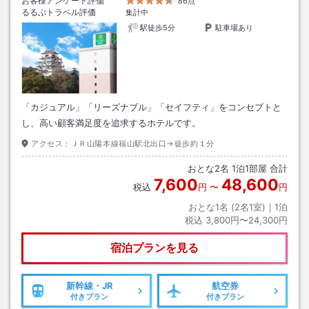
お客様アンケート評価
86点
るるぶトラベル評価
集計中
駅徒歩5分
駐車場あり
「カジュアル」「リーズナブル」「セイフティ」をコンセプトと
し、高い顧客満足度を追求するホテルです。
アクセス：
ＪＲ山陽本線福山駅北出口→徒歩約１分
おとな
2
名
1
泊
1
部屋 合計
7,600
48,600
税込
円
〜
円
おとな1名 (
2
名1室)｜
1
泊
税込
3,800円〜24,300円
宿泊プランを見る
新幹線・JR
航空券
付きプラン
付きプラン