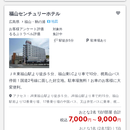
福山センチュリーホテル
地図
広島県
福山・鞆の浦
お客様アンケート評価
対象外
るるぶトラベル評価
集計中
駅徒歩5分
駐車場あり
ＪＲ東福山駅より徒歩５分、福山東I.Cより車で10分、梶島山バス
停前！国道2号線に面した好立地。駐車場無料！お車のお客様に大
変便利。
アクセス：
JR東福山駅より徒歩５分。JR福山駅より車で約15分。福山
駅前より12番乗り場、17番乗り場の中国バス、又は井笠バスに乗車、梶島
山バス停下車すぐ。福山東I.Cより約10分です。
おとな
2
名
1
泊
1
部屋 合計
7,000
9,000
税込
円
〜
円
おとな1名 (
2
名1室)｜
1
泊