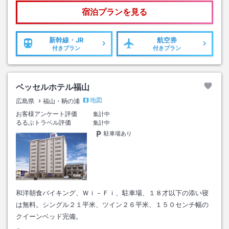
宿泊プランを見る
新幹線・JR
航空券
付きプラン
付きプラン
ベッセルホテル福山
地図
広島県
福山・鞆の浦
お客様アンケート評価
集計中
るるぶトラベル評価
集計中
駐車場あり
和洋朝食バイキング、Ｗｉ－Ｆｉ、駐車場、１８才以下の添い寝
は無料。シングル２１平米、ツイン２６平米、１５０センチ幅の
クイーンベッド完備。