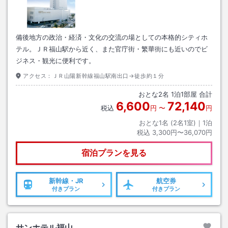
備後地方の政治・経済・文化の交流の場としての本格的シティホ
テル。ＪＲ福山駅から近く、また官庁街・繁華街にも近いのでビ
ジネス・観光に便利です。
アクセス：
ＪＲ山陽新幹線福山駅南出口→徒歩約１分
おとな
2
名
1
泊
1
部屋 合計
6,600
72,140
税込
円
〜
円
おとな1名 (
2
名1室)｜
1
泊
税込
3,300円〜36,070円
宿泊プランを見る
新幹線・JR
航空券
付きプラン
付きプラン
サンホテル福山