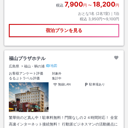
7,900
18,200
税込
円
〜
円
おとな1名 (
2
名1室)｜
1
泊
税込
3,950円〜9,100円
宿泊プランを見る
福山プラザホテル
地図
広島県
福山・鞆の浦
お客様アンケート評価
対象外
るるぶトラベル評価
集計中
無線LAN
駐車場あり
繁華街のど真ん中！駐車料無料！門限なしの２４時間対応！ 全室
高速インターネット接続無料！ 行動派ビジネスマンの活動拠点に