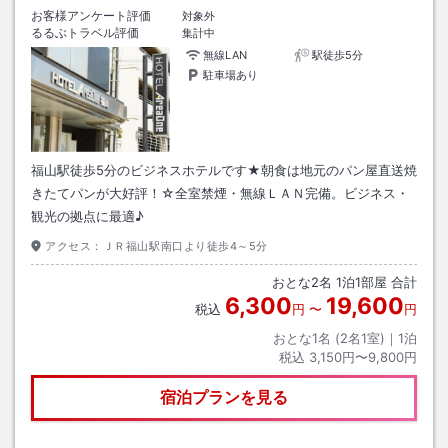
お客様アンケート評価
対象外
るるぶトラベル評価
集計中
無線LAN
駅徒歩5分
駐車場あり
福山駅徒歩5分のビジネスホテルです★朝食は地元のパン屋直送焼
きたてパンが大好評！☆全室禁煙・無線ＬＡＮ完備。ビジネス・
観光の拠点に最適♪
アクセス：
ＪＲ福山駅南口より徒歩4～5分
おとな
2
名
1
泊
1
部屋 合計
6,300
19,600
税込
円
〜
円
おとな1名 (
2
名1室)｜
1
泊
税込
3,150円〜9,800円
宿泊プランを見る