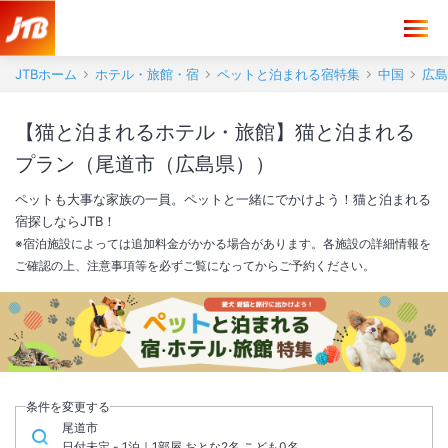
JTBホーム
ホテル・旅館・宿
ペットと泊まれる宿特集
中国
広島
【猫と泊まれるホテル・旅館】猫と泊まれる
プラン（尾道市（広島県））
ペットも大事な家族の一員。ペットと一緒にでかけよう！猫と泊まれる
宿探しならJTB！
※宿泊施設によっては追加料金がかかる場合があります。各施設の詳細情報を
ご確認の上、注意事項等を必ずご覧になってからご予約ください。
条件を変更する
尾道市
日付未定 - 1泊｜1部屋 おとな2名,こども0名