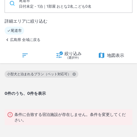
尾道市
日付未定 - 1泊｜1部屋 おとな2名,こども0名
詳細エリアに絞り込む
尾道市
広島県 全域に戻る
絞り込み
地図表示
(選択中)
小型犬と泊まれるプラン（ペット対応可）
この絞り込み条件を解除
0
件のうち、0件を表示
条件に合致する宿泊施設が存在しません。条件を変更してくだ
さい。