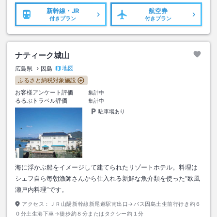
新幹線・JR
航空券
付きプラン
付きプラン
ナティーク城山
地図
広島県
因島
ふるさと納税対象施設
お客様アンケート評価
集計中
るるぶトラベル評価
集計中
駐車場あり
海に浮かぶ船をイメージして建てられたリゾートホテル。料理は
シェフ自ら毎朝漁師さんから仕入れる新鮮な魚介類を使った“欧風
瀬戸内料理”です。
アクセス：
ＪＲ山陽新幹線新尾道駅南出口→バス因島土生前行行き約６
０分土生港下車→徒歩約８分またはタクシー約１分