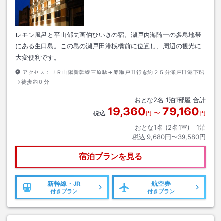
レモン風呂と平山郁夫画伯ひいきの宿。瀬戸内海随一の多島地帯
にある生口島。この島の瀬戸田港桟橋前に位置し、周辺の観光に
大変便利です。
アクセス：
ＪＲ山陽新幹線三原駅→船瀬戸田行き約２５分瀬戸田港下船
→徒歩約０分
おとな
2
名
1
泊
1
部屋 合計
19,360
79,160
税込
円
〜
円
おとな1名 (
2
名1室)｜
1
泊
税込
9,680円〜39,580円
宿泊プランを見る
新幹線・JR
航空券
付きプラン
付きプラン