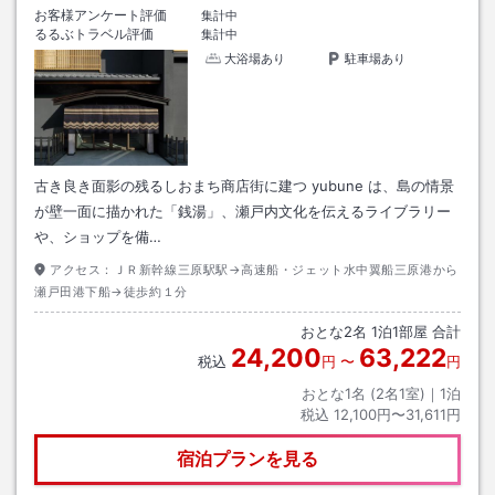
お客様アンケート評価
集計中
るるぶトラベル評価
集計中
大浴場あり
駐車場あり
古き良き面影の残るしおまち商店街に建つ yubune は、島の情景
が壁一面に描かれた「銭湯」、瀬戸内文化を伝えるライブラリー
や、ショップを備…
アクセス：
ＪＲ新幹線三原駅駅→高速船・ジェット水中翼船三原港から
瀬戸田港下船→徒歩約１分
おとな
2
名
1
泊
1
部屋 合計
24,200
63,222
税込
円
〜
円
おとな1名 (
2
名1室)｜
1
泊
税込
12,100円〜31,611円
宿泊プランを見る