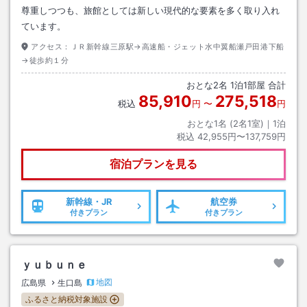
尊重しつつも、旅館としては新しい現代的な要素を多く取り入れ
ています。
アクセス：
ＪＲ新幹線三原駅→高速船・ジェット水中翼船瀬戸田港下船
→徒歩約１分
おとな
2
名
1
泊
1
部屋 合計
85,910
275,518
税込
円
〜
円
おとな1名 (
2
名1室)｜
1
泊
税込
42,955円〜137,759円
宿泊プランを見る
新幹線・JR
航空券
付きプラン
付きプラン
ｙｕｂｕｎｅ
地図
広島県
生口島
ふるさと納税対象施設