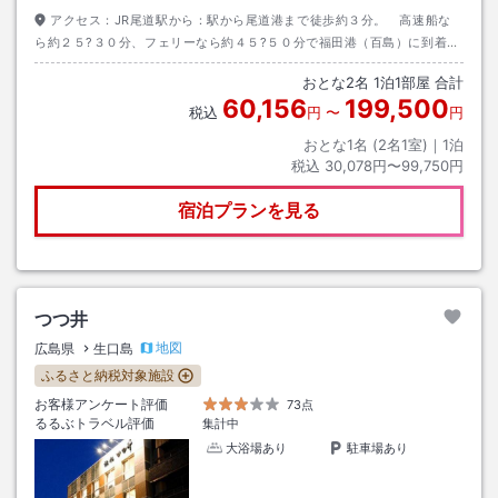
アクセス：
JR尾道駅から：駅から尾道港まで徒歩約３分。 高速船な
ら約２５?３０分、フェリーなら約４５?５０分で福田港（百島）に到着し
ます。 車で歌港から：歌港からフェリーで約３０分。 車で常石港か
おとな
2
名
1
泊
1
部屋 合計
ら：常石港から約１２分。
60,156
199,500
税込
円
〜
円
おとな1名 (
2
名1室)｜
1
泊
税込
30,078円〜99,750円
宿泊プランを見る
つつ井
地図
広島県
生口島
ふるさと納税対象施設
お客様アンケート評価
73点
るるぶトラベル評価
集計中
大浴場あり
駐車場あり