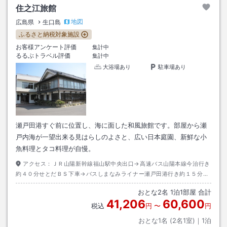
住之江旅館
地図
広島県
生口島
ふるさと納税対象施設
お客様アンケート評価
集計中
るるぶトラベル評価
集計中
大浴場あり
駐車場あり
瀬戸田港すぐ前に位置し、海に面した和風旅館です。部屋から瀬
戸内海が一望出来る見はらしのよさと、広い日本庭園、新鮮な小
魚料理とタコ料理が自慢。
アクセス：
ＪＲ山陽新幹線福山駅中央出口→高速バス山陽本線今治行き
約４０分せとだＢＳ下車→バスしまなみライナー瀬戸田港行き約１５分瀬
戸田港下車→徒歩約３分
おとな
2
名
1
泊
1
部屋 合計
41,206
60,600
税込
円
〜
円
おとな1名 (
2
名1室)｜
1
泊