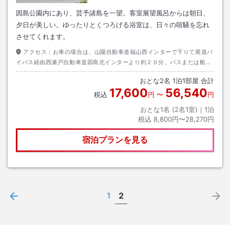
因島公園内にあり、芸予諸島を一望。客室展望風呂からは朝日、
夕日が美しい。ゆったりとくつろげる浴室は、日々の喧騒を忘れ
させてくれます。
アクセス：
お車の場合は、山陽自動車道福山西インターで下りて尾道バ
イパス経由西瀬戸自動車道因島北インターより約２０分。バスまたは船を
ご利用の方は土生港より送迎あり。
おとな
2
名
1
泊
1
部屋 合計
17,600
56,540
税込
円
〜
円
おとな1名 (
2
名1室)｜
1
泊
税込
8,800円〜28,270円
宿泊プランを見る
1
2