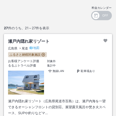
料金カレンダー
27
件のうち、
21～27
件を表示
瀬戸内隠れ家リゾート
地図
広島県
尾道
ふるさと納税対象施設
お客様アンケート評価
対象外
るるぶトラベル評価
集計中
無線LAN
駐車場あり
瀬戸内隠れ家リゾート（広島県尾道市百島）は、瀬戸内海を一望
できるオーシャンフロントの貸別荘。展望露天風呂や焚き火スペ
ース、SUPや釣りなどマ…