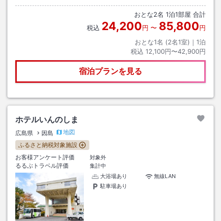
おとな
2
名
1
泊
1
部屋 合計
24,200
85,800
税込
円
〜
円
おとな1名 (
2
名1室)｜
1
泊
税込
12,100円〜42,900円
宿泊プランを見る
ホテルいんのしま
地図
広島県
因島
ふるさと納税対象施設
お客様アンケート評価
対象外
るるぶトラベル評価
集計中
大浴場あり
無線LAN
駐車場あり