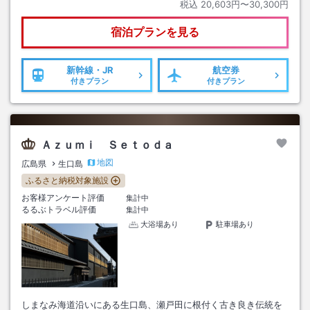
税込
20,603円〜30,300円
宿泊プランを見る
新幹線・JR
航空券
付きプラン
付きプラン
Ａｚｕｍｉ Ｓｅｔｏｄａ
地図
広島県
生口島
ふるさと納税対象施設
お客様アンケート評価
集計中
るるぶトラベル評価
集計中
大浴場あり
駐車場あり
しまなみ海道沿いにある生口島、瀬戸田に根付く古き良き伝統を