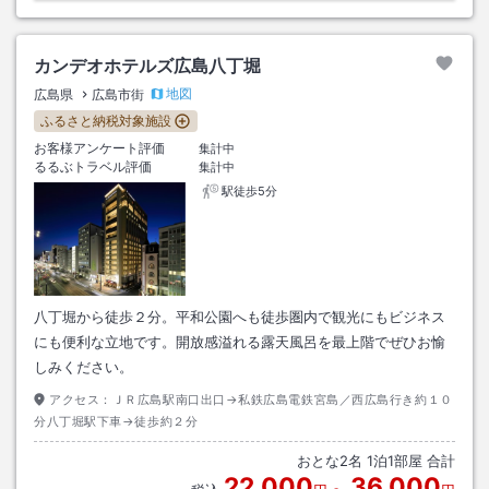
カンデオホテルズ広島八丁堀
地図
広島県
広島市街
ふるさと納税対象施設
お客様アンケート評価
集計中
るるぶトラベル評価
集計中
駅徒歩5分
八丁堀から徒歩２分。平和公園へも徒歩圏内で観光にもビジネス
にも便利な立地です。開放感溢れる露天風呂を最上階でぜひお愉
しみください。
アクセス：
ＪＲ広島駅南口出口→私鉄広島電鉄宮島／西広島行き約１０
分八丁堀駅下車→徒歩約２分
おとな
2
名
1
泊
1
部屋 合計
22,000
36,000