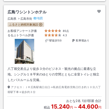
広島ワシントンホテル
地図
広島県
広島市街
ふるさと納税対象施設
お客様アンケート評価
85点
るるぶトラベル評価
4.3
駅徒歩5分
駐車場あり
八丁堀交差点より徒歩３分のビジネス・観光の拠点に最適な立
地。シングル１８平米のゆとりの空間とともに全室トイレと独立
したバスルームを完備。
アクセス：
ＪＲ広島駅南口出口→私鉄広島電鉄宮島口行き約１０分八丁
堀駅下車→徒歩約３分
おとな
2
名
1
泊
1
部屋 合計
15,240
44,600
税込
円
〜
円