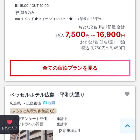
IN
チェックイン
15:00
/ OUT
チェックアウト
10:00
朝食のみ
１ベッド◆クイーンコンパクト◆ ＜禁煙＞
13平米
おとな
2
名
1
泊
1
部屋 合計
7,500
16,900
税込
円
〜
円
おとな1名 (
2
名1室)｜
1
泊
税込
3,750円〜8,450円
全ての宿泊プランを見る
ベッセルホテル広島 平和大通り
地図
広島県
広島市街
ふるさと納税対象施設
お客様アンケート評価
集計中
るるぶトラベル評価
集計中
ペー
お気に入り
駐車場あり