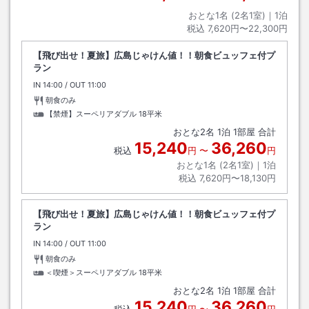
おとな1名 (
2
名1室)｜
1
泊
税込
7,620円〜22,300円
【飛び出せ！夏旅】広島じゃけん値！！朝食ビュッフェ付プ
ラン
IN
チェックイン
14:00
/ OUT
チェックアウト
11:00
朝食のみ
【禁煙】スーペリアダブル
18平米
おとな
2
名
1
泊
1
部屋 合計
15,240
36,260
税込
円
〜
円
おとな1名 (
2
名1室)｜
1
泊
税込
7,620円〜18,130円
【飛び出せ！夏旅】広島じゃけん値！！朝食ビュッフェ付プ
ラン
IN
チェックイン
14:00
/ OUT
チェックアウト
11:00
朝食のみ
＜喫煙＞スーペリアダブル
18平米
おとな
2
名
1
泊
1
部屋 合計
15,240
36,260
税込
円
〜
円