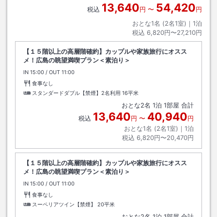
13,640
54,420
税込
円
〜
円
おとな1名 (
2
名1室)｜
1
泊
税込
6,820円〜27,210円
【１５階以上の高層階確約】カップルや家族旅行にオスス
メ！広島の眺望満喫プラン＜素泊り＞
IN
チェックイン
15:00
/ OUT
チェックアウト
11:00
食事なし
スタンダードダブル【禁煙】2名利用
16平米
おとな
2
名
1
泊
1
部屋 合計
13,640
40,940
税込
円
〜
円
おとな1名 (
2
名1室)｜
1
泊
税込
6,820円〜20,470円
【１５階以上の高層階確約】カップルや家族旅行にオスス
メ！広島の眺望満喫プラン＜素泊り＞
IN
チェックイン
15:00
/ OUT
チェックアウト
11:00
食事なし
スーペリアツイン【禁煙】
20平米
おとな
2
名
1
泊
1
部屋 合計