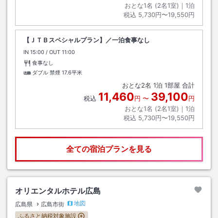
おとな1名 (
2
名1室)｜
1
泊
税込
5,730円〜19,550円
【ＪＴＢスペシャルプラン】／一泊食事なし
IN
チェックイン
15:00
/ OUT
チェックアウト
11:00
食事なし
ダブル 禁煙
17.6平米
おとな
2
名
1
泊
1
部屋 合計
11,460
39,100
税込
円
〜
円
おとな1名 (
2
名1室)｜
1
泊
税込
5,730円〜19,550円
全ての宿泊プランを見る
オリエンタルホテル広島
地図
広島県
広島市街
ふるさと納税対象施設