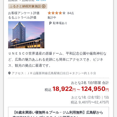
ふるさと納税対象施設
お客様アンケート評価
84点
るるぶトラベル評価
集計中
駐車場あり
ＵＮＥＳＣＯ世界遺産の原爆ドーム、平和記念公園や厳島神社な
ど、広島の魅力あふれる史跡にも簡単にアクセスでき、ビジネ
ス、観光の拠点に最適です。
アクセス：
ＪＲ山陽新幹線広島駅南口出口→タクシー約１０分
おとな
2
名
1
泊
1
部屋 合計
18,922
124,950
税込
円
〜
円
おとな1名 (
2
名1室)｜
1
泊
税込
9,461円〜62,475円
【6歳未満添い寝無料＆プール・ジム利用無料】広島駅から