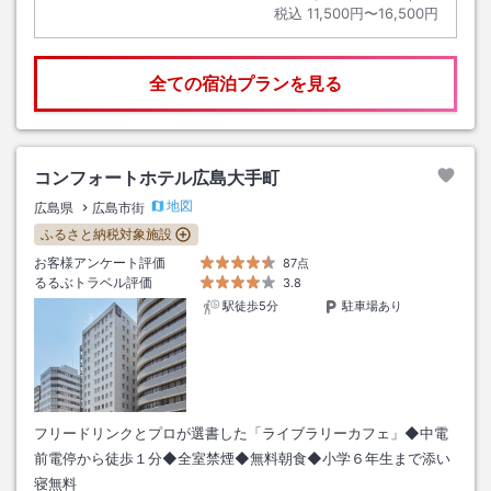
税込
11,500円〜16,500円
全ての宿泊プランを見る
コンフォートホテル広島大手町
地図
広島県
広島市街
ふるさと納税対象施設
お客様アンケート評価
87点
るるぶトラベル評価
3.8
駅徒歩5分
駐車場あり
フリードリンクとプロが選書した「ライブラリーカフェ」◆中電
前電停から徒歩１分◆全室禁煙◆無料朝食◆小学６年生まで添い
寝無料