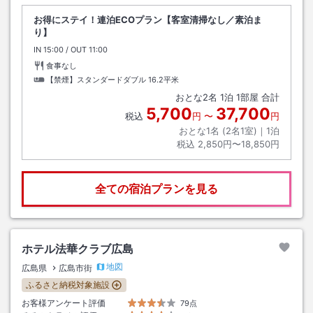
お得にステイ！連泊ECOプラン【客室清掃なし／素泊ま
り】
IN
チェックイン
15:00
/ OUT
チェックアウト
11:00
食事なし
【禁煙】スタンダードダブル
16.2平米
おとな
2
名
1
泊
1
部屋 合計
5,700
37,700
税込
円
〜
円
おとな1名 (
2
名1室)｜
1
泊
税込
2,850円〜18,850円
全ての宿泊プランを見る
ホテル法華クラブ広島
地図
広島県
広島市街
ふるさと納税対象施設
お客様アンケート評価
79点