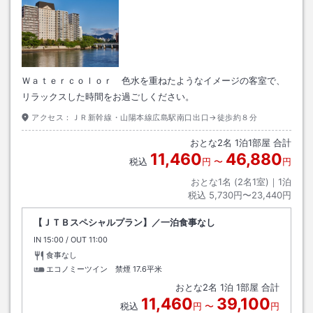
Ｗａｔｅｒｃｏｌｏｒ 色水を重ねたようなイメージの客室で、
リラックスした時間をお過ごしください。
アクセス：
ＪＲ新幹線・山陽本線広島駅南口出口→徒歩約８分
おとな
2
名
1
泊
1
部屋 合計
11,460
46,880
税込
円
〜
円
おとな1名 (
2
名1室)｜
1
泊
税込
5,730円〜23,440円
【ＪＴＢスペシャルプラン】／一泊食事なし
IN
チェックイン
15:00
/ OUT
チェックアウト
11:00
食事なし
エコノミーツイン 禁煙
17.6平米
おとな
2
名
1
泊
1
部屋 合計
11,460
39,100
税込
円
〜
円