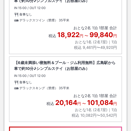
車で約10分♪シンプルステイ（お部屋のみ）
IN
チェックイン
15:00
/ OUT
チェックアウト
12:00
食事なし
デラックスツイン（禁煙）
35平米
おとな
2
名
1
泊
1
部屋 合計
18,922
99,840
税込
円
〜
円
おとな1名 (
2
名1室)｜
1
泊
税込
9,461円〜49,920円
【6歳未満添い寝無料＆プール・ジム利用無料】広島駅から
車で約10分♪シンプルステイ（お部屋のみ）
IN
チェックイン
15:00
/ OUT
チェックアウト
12:00
食事なし
デラックスキング（禁煙）
35平米
おとな
2
名
1
泊
1
部屋 合計
20,164
101,084
税込
円
〜
円
おとな1名 (
2
名1室)｜
1
泊
税込
10,082円〜50,542円