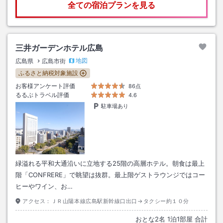
全ての宿泊プランを見る
三井ガーデンホテル広島
地図
広島県
広島市街
ふるさと納税対象施設
お客様アンケート評価
86点
るるぶトラベル評価
4.6
駐車場あり
緑溢れる平和大通沿いに立地する25階の高層ホテル。朝食は最上
階「CONFRERE」で眺望は抜群。最上階ゲストラウンジではコー
ヒーやワイン、お…
アクセス：
ＪＲ山陽本線広島駅新幹線口出口→タクシー約１０分
おとな
2
名
1
泊
1
部屋 合計