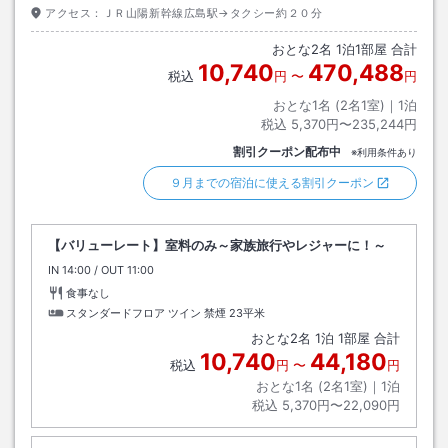
アクセス：
ＪＲ山陽新幹線広島駅→タクシー約２０分
おとな
2
名
1
泊
1
部屋 合計
10,740
470,488
税込
円
〜
円
おとな1名 (
2
名1室)｜
1
泊
税込
5,370円〜235,244円
割引クーポン配布中
※利用条件あり
９月までの宿泊に使える割引クーポン
【バリューレート】室料のみ～家族旅行やレジャーに！～
IN
チェックイン
14:00
/ OUT
チェックアウト
11:00
食事なし
スタンダードフロア ツイン 禁煙
23平米
おとな
2
名
1
泊
1
部屋 合計
10,740
44,180
税込
円
〜
円
おとな1名 (
2
名1室)｜
1
泊
税込
5,370円〜22,090円