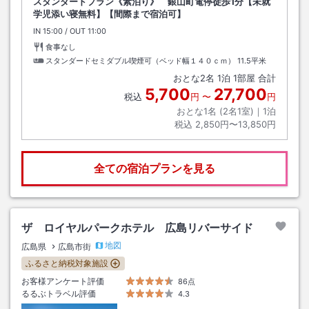
スタンダードプラン《素泊り》 銀山町電停徒歩1分【未就
学児添い寝無料】【間際まで宿泊可】
IN
チェックイン
15:00
/ OUT
チェックアウト
11:00
食事なし
スタンダードセミダブル喫煙可（ベッド幅１４０ｃｍ）
11.5平米
おとな
2
名
1
泊
1
部屋 合計
5,700
27,700
税込
円
〜
円
おとな1名 (
2
名1室)｜
1
泊
税込
2,850円〜13,850円
全ての宿泊プランを見る
ザ ロイヤルパークホテル 広島リバーサイド
地図
広島県
広島市街
ふるさと納税対象施設
お客様アンケート評価
86点
るるぶトラベル評価
4.3