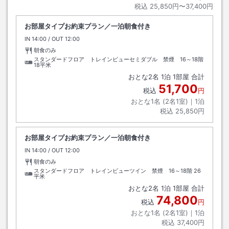
税込
25,850円〜37,400円
お部屋タイプお約束プラン／一泊朝食付き
IN
チェックイン
14:00
/ OUT
チェックアウト
12:00
朝食のみ
スタンダードフロア トレインビューセミダブル 禁煙 16～18階
18平米
おとな
2
名
1
泊
1
部屋 合計
51,700
税込
円
おとな1名 (
2
名1室)｜
1
泊
税込
25,850円
お部屋タイプお約束プラン／一泊朝食付き
IN
チェックイン
14:00
/ OUT
チェックアウト
12:00
朝食のみ
スタンダードフロア トレインビューツイン 禁煙 16～18階
26
平米
おとな
2
名
1
泊
1
部屋 合計
74,800
税込
円
おとな1名 (
2
名1室)｜
1
泊
税込
37,400円