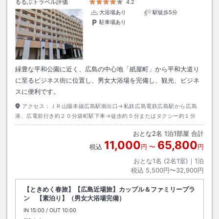
るるぶトラベル評価
4.2
大浴場あり
駅徒歩5分
駐車場あり
緑豊な平和公園に近く、広島の中心地「紙屋町」から平和大道り
に至るビジネス街に位置し、男女大浴場を完備し、観光、ビジネ
スに便利です。
アクセス：
ＪＲ山陽本線広島駅南出口→私鉄広島電鉄広島駅から広島
港、広電前行き約２０分袋町駅下車→徒歩約５分またはタクシー約１分
おとな
2
名
1
泊
1
部屋 合計
11,000
65,800
税込
円
〜
円
おとな1名 (
2
名1室)｜
1
泊
税込
5,500円〜32,900円
【ときめく春旅】【広島近場旅】カップル＆ファミリープラ
ン 【素泊り】（男女大浴場完備）
IN
チェックイン
15:00
/ OUT
チェックアウト
10:00