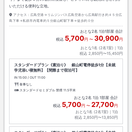
いただける便利な立地。
アクセス：
広島空港→リムジンバス広島空港から広島駅行き約４５分広
島下車→私鉄市内電車約５分銀山町駅下車→徒歩約０分
おとな
2
名
1
泊
1
部屋 合計
5,700
30,900
税込
円
〜
円
おとな1名 (
2
名1室)｜
1
泊
税込
2,850円〜15,450円
スタンダードプラン《素泊り》 銀山町電停徒歩1分【未就
学児添い寝無料】【間際まで宿泊可】
IN
チェックイン
15:00
/ OUT
チェックアウト
11:00
食事なし
スタンダードセミダブル 禁煙
11.5平米
おとな
2
名
1
泊
1
部屋 合計
5,700
27,700
税込
円
〜
円
おとな1名 (
2
名1室)｜
1
泊
税込
2,850円〜13,850円