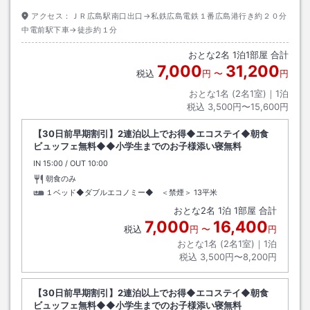
アクセス：
ＪＲ広島駅南口出口→私鉄広島電鉄１番広島港行き約２０分
中電前駅下車→徒歩約１分
おとな
2
名
1
泊
1
部屋 合計
7,000
31,200
税込
円
〜
円
おとな1名 (
2
名1室)｜
1
泊
税込
3,500円〜15,600円
【30日前早期割引】2連泊以上でお得◆エコステイ◆朝食
ビュッフェ無料◆◆小学生までのお子様添い寝無料
IN
チェックイン
15:00
/ OUT
チェックアウト
10:00
朝食のみ
１ベッド◆ダブルエコノミー◆ ＜禁煙＞
13平米
おとな
2
名
1
泊
1
部屋 合計
7,000
16,400
税込
円
〜
円
おとな1名 (
2
名1室)｜
1
泊
税込
3,500円〜8,200円
【30日前早期割引】2連泊以上でお得◆エコステイ◆朝食
ビュッフェ無料◆◆小学生までのお子様添い寝無料