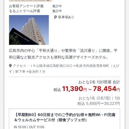
お客様アンケート評価
集計中
るるぶトラベル評価
集計中
駐車場あり
広島市内の中心「平和大通り」や繁華街「流川通り」に隣接。平
和公園など観光アクセスも便利な高層デザイナーズホテル。
アクセス：
ＪＲ山陽本線広島駅南口出口→私鉄市内路面電車胡町（えび
す）駅下車→徒歩約７分
おとな
2
名
1
泊
1
部屋 合計
11,390
78,454
税込
円
〜
円
おとな1名 (
2
名1室)｜
1
泊
税込
5,695円〜39,227円
【早期割60】60日前までのご予約がお得☆無料Wi－Fi完備
＆ウェルカムサービス付（朝食ブッフェ付）
IN
チェックイン
15:00
/ OUT
チェックアウト
11:00