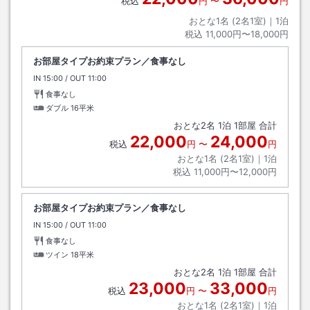
税込
円
〜
円
おとな1名 (
2
名1室)｜
1
泊
税込
11,000円〜18,000円
お部屋タイプお約束プラン／食事なし
IN
チェックイン
15:00
/ OUT
チェックアウト
11:00
食事なし
ダブル
16平米
おとな
2
名
1
泊
1
部屋 合計
22,000
24,000
税込
円
〜
円
おとな1名 (
2
名1室)｜
1
泊
税込
11,000円〜12,000円
お部屋タイプお約束プラン／食事なし
IN
チェックイン
15:00
/ OUT
チェックアウト
11:00
食事なし
ツイン
18平米
おとな
2
名
1
泊
1
部屋 合計
23,000
33,000
税込
円
〜
円
おとな1名 (
2
名1室)｜
1
泊