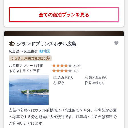
全ての宿泊プランを見る
グランドプリンスホテル広島
地図
広島県
広島市街
ふるさと納税対象施設
お客様アンケート評価
83点
るるぶトラベル評価
4.3
大浴場あり
露天風呂あり
温泉
駐車場あり
安芸の宮島へはホテル前桟橋より高速船で２６分。平和記念公園
へは車で１５分と観光に大変便利です。駐車場４４０台は有料で
ご利用いただけます。