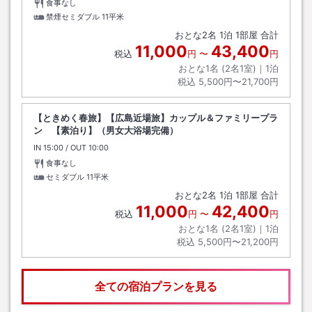
食事なし
禁煙セミダブル
11平米
おとな
2
名
1
泊
1
部屋 合計
11,000
43,400
税込
円
〜
円
おとな1名 (
2
名1室)｜
1
泊
税込
5,500円〜21,700円
【ときめく春旅】【広島近場旅】カップル＆ファミリープラ
ン 【素泊り】（男女大浴場完備）
IN
チェックイン
15:00
/ OUT
チェックアウト
10:00
食事なし
セミダブル
11平米
おとな
2
名
1
泊
1
部屋 合計
11,000
42,400
税込
円
〜
円
おとな1名 (
2
名1室)｜
1
泊
税込
5,500円〜21,200円
全ての宿泊プランを見る