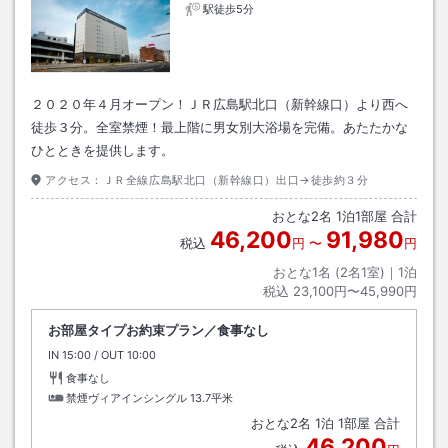
駅徒歩5分
２０２０年４月オープン！ＪＲ広島駅北口（新幹線口）より西へ
徒歩３分。全室禁煙！最上階に男女別大浴場を完備。あたたかな
ひとときを提供します。
アクセス：
ＪＲ全線広島駅北口（新幹線口）出口→徒歩約３分
おとな
2
名
1
泊
1
部屋 合計
46,200
91,980
税込
円
〜
円
おとな1名 (
2
名1室)｜
1
泊
税込
23,100円〜45,990円
お部屋タイプお約束プラン／食事なし
IN
チェックイン
15:00
/ OUT
チェックアウト
10:00
食事なし
禁煙ヴィアインシングル
13.7平米
おとな
2
名
1
泊
1
部屋 合計
46,200