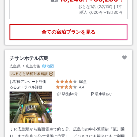
おとな1名 (
2
名1室)｜
1
泊
税込
7,620円〜18,130円
全ての宿泊プランを見る
チサンホテル広島
地図
広島県
広島市街
ふるさと納税対象施設
お客様アンケート評価
80点
るるぶトラベル評価
4.4
駅徒歩5分
駐車場あり
ＪＲ広島駅から路面電車で約５分、広島市の中心繁華街「流川通
り」まで徒歩３分の場所に位置し、ビジネスにも観光にもご利用