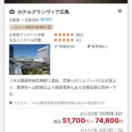
ホテルグランヴィア広島
地図
広島県
広島市街
ふるさと納税対象施設
お客様アンケート評価
88点
るるぶトラベル評価
4.3
駅徒歩5分
駐車場あり
ＪＲ山陽新幹線広島駅に直結。空港へのリムジンバスも正面よ
り、繁華街へは駅南口より路面電車もあり交通至便は市内一で
す。
アクセス：
ＪＲ山陽新幹線広島駅新幹線口出口→徒歩約１分
おとな
2
名
1
泊
1
部屋 合計
51,700
74,800
税込
円
〜
円
おとな1名 (
2
名1室)｜
1
泊