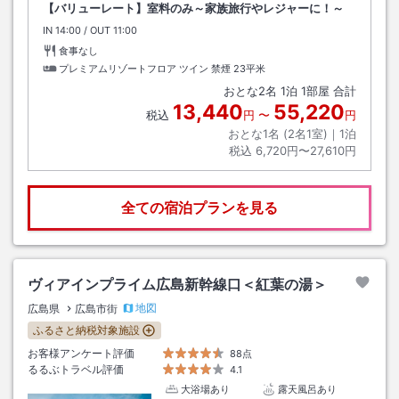
【バリューレート】室料のみ～家族旅行やレジャーに！～
IN
チェックイン
14:00
/ OUT
チェックアウト
11:00
食事なし
プレミアムリゾートフロア ツイン 禁煙
23平米
おとな
2
名
1
泊
1
部屋 合計
13,440
55,220
税込
円
〜
円
おとな1名 (
2
名1室)｜
1
泊
税込
6,720円〜27,610円
全ての宿泊プランを見る
ヴィアインプライム広島新幹線口＜紅葉の湯＞
地図
広島県
広島市街
ふるさと納税対象施設
お客様アンケート評価
88点
るるぶトラベル評価
4.1
大浴場あり
露天風呂あり