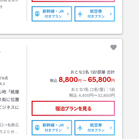
広島空港か
分
新幹線・JR
航空券
付きプラン
付きプラン
島
おとな
2
名
1
泊
1
部屋 合計
8,800
65,800
79点
税込
円
〜
円
4.2
おとな1名 (
2
名1室)｜
1
泊
心地「紙屋
税込
4,400円〜32,900円
ス街に位置
ビジネスに
宿泊プランを見る
口→私鉄広
新幹線・JR
航空券
付きプラン
付きプラン
約２０分袋
約１分