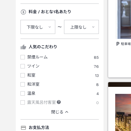
料金 / おとな1名あたり
〜
下限なし
上限なし
駐車場
人気のこだわり
禁煙ルーム
85
ツイン
76
和室
13
和洋室
8
温泉
4
露天風呂付客室
0
閉じる
お支払方法