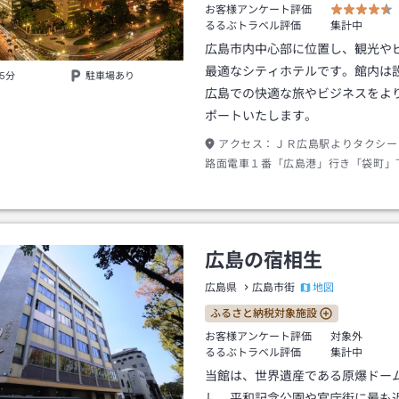
お客様アンケート評価
るるぶトラベル評価
集計中
広島市内中心部に位置し、観光や
最適なシティホテルです。館内は
5分
駐車場あり
広島での快適な旅やビジネスをよ
ポートいたします。
アクセス：
ＪＲ広島駅よりタクシー
路面電車１番「広島港」行き「袋町」
１分／広島空港リムジンバスのりば徒
（時間帯によって、ホテル前発着あり
動車道広島ＩＣより約２０分／平和記
徒歩５分。
広島の宿相生
地図
広島県
広島市街
ふるさと納税対象施設
お客様アンケート評価
対象外
るるぶトラベル評価
集計中
当館は、世界遺産である原爆ドー
し、平和記念公園や官庁街に最も