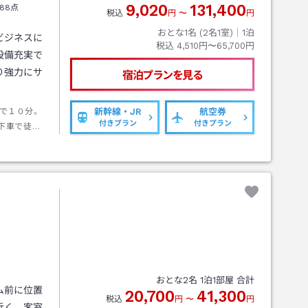
9,020
131,400
88点
税込
円
〜
円
おとな1名 (
2
名1室)｜
1
泊
ビジネスに
税込
4,510円〜65,700円
設備充実で
り強力にサ
宿泊プランを見る
で１０分。
新幹線・JR
航空券
付きプラン
付きプラン
下車で徒歩
歩１２分
）／山陽自
念公園へは
おとな
2
名
1
泊
1
部屋 合計
ム前に位置
20,700
41,300
税込
円
〜
円
近く、客室