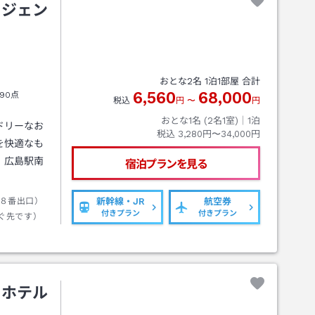
リジェン
おとな
2
名
1
泊
1
部屋 合計
6,560
68,000
90点
税込
円
〜
円
おとな1名 (
2
名1室)｜
1
泊
ドリーなお
税込
3,280円〜34,000円
を快適なも
。広島駅南
宿泊プランを見る
８番出口）
新幹線・JR
航空券
付きプラン
付きプラン
ぐ先です）
トホテル