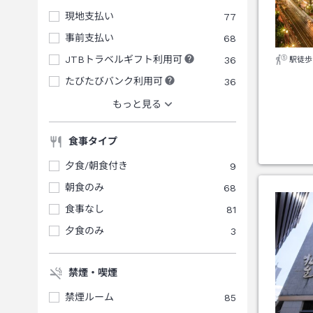
現地支払い
77
事前支払い
68
JTBトラベルギフト利用可
36
駅徒歩
たびたびバンク利用可
36
もっと見る
食事タイプ
夕食/朝食付き
9
朝食のみ
68
食事なし
81
夕食のみ
3
禁煙・喫煙
禁煙ルーム
85