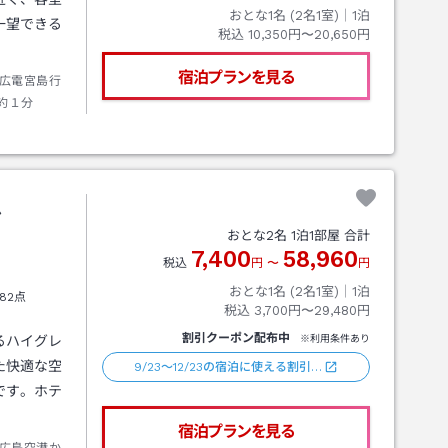
おとな1名 (
2
名1室)｜
1
泊
一望できる
税込
10,350円〜20,650円
宿泊プランを見る
広電宮島行
約１分
ル
おとな
2
名
1
泊
1
部屋 合計
7,400
58,960
税込
円
〜
円
おとな1名 (
2
名1室)｜
1
泊
82点
税込
3,700円〜29,480円
割引クーポン配布中
るハイグレ
※利用条件あり
た快適な空
9/23～12/23の宿泊に使える割引…
です。ホテ
宿泊プランを見る