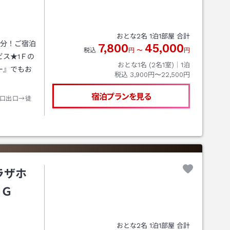
おとな
2
名
1
泊
1
部屋 合計
5分！ご宿泊
7,800
45,000
税込
円
〜
円
ス★1Ｆの
おとな1名 (
2
名1室)｜
1
泊
ー』でもお
税込
3,900円〜22,500円
宿泊プランを見る
口出口→徒
ラザホ
ＨＧ
おとな
2
名
1
泊
1
部屋 合計