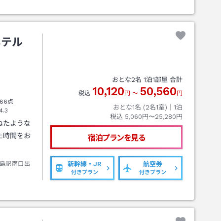
ホテル
おとな
2
名
1
泊
1
部屋 合計
10,120
50,560
税込
円
〜
円
86点
おとな1名 (
2
名1室)｜
1
泊
4.3
税込
5,060円〜25,280円
ねたような
た時間をお
宿泊プランを見る
島駅南口出
新幹線・JR
航空券
付きプラン
付きプラン