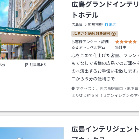
広島グランドインテ
トホテル
地図
広島県
広島市街
ふるさと納税対象施設
お客様アンケート評価
るるぶトラベル評価
集計中
心をこめて仕上げた客室、フレン
もてなしで皆様の広島でのご滞在
5分
駐車場あり
のへ演出するお手伝いを致します
口から５分の便利さで…
アクセス：
ＪＲ広島駅南口（地下道
より徒歩約５分（セブンイレブンのす
広島インテリジェン