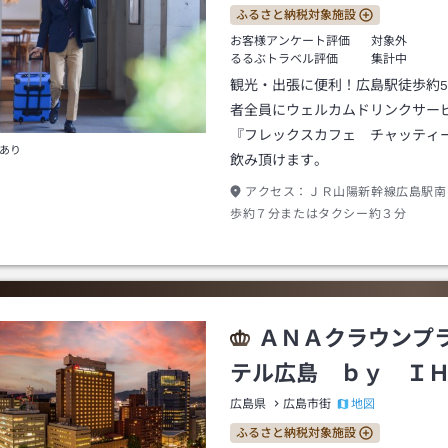
ふるさと納税対象施設
お客様アンケート評価
対象外
るるぶトラベル評価
集計中
観光・出張に便利！広島駅徒歩約
者全員にウェルカムドリンクサービ
『フレックスカフェ チャッティ
あり
飲み頂けます。
アクセス：
ＪＲ山陽新幹線広島駅南
歩約７分またはタクシー約３分
ＡＮＡクラウンプ
テル広島 ｂｙ Ｉ
地図
広島県
広島市街
ふるさと納税対象施設