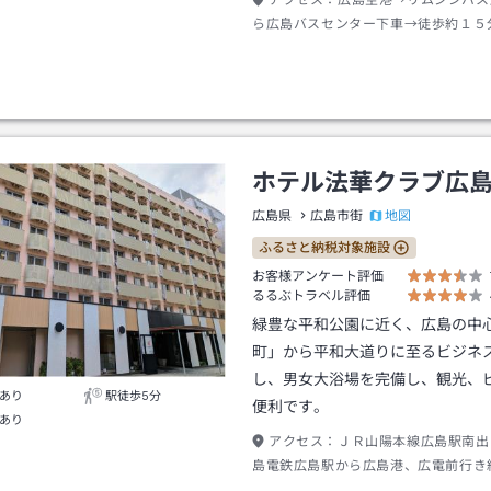
アクセス：
広島空港→リムジンバス
ら広島バスセンター下車→徒歩約１５
ホテル法華クラブ広
地図
広島県
広島市街
ふるさと納税対象施設
お客様アンケート評価
るるぶトラベル評価
緑豊な平和公園に近く、広島の中
町」から平和大道りに至るビジネ
し、男女大浴場を完備し、観光、
あり
駅徒歩5分
便利です。
あり
アクセス：
ＪＲ山陽本線広島駅南出
島電鉄広島駅から広島港、広電前行き
町駅下車→徒歩約５分またはタクシー