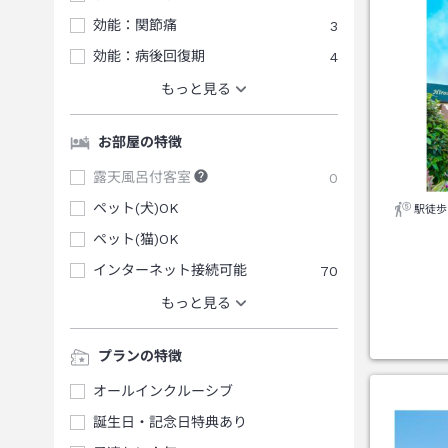
効能：関節痛
3
効能：病後回復期
4
もっと見る
お部屋の特徴
露天風呂付客室
0
ペット(犬)OK
駅徒歩
ペット(猫)OK
インターネット接続可能
70
もっと見る
プランの特徴
オールインクルーシブ
誕生日・記念日特典あり