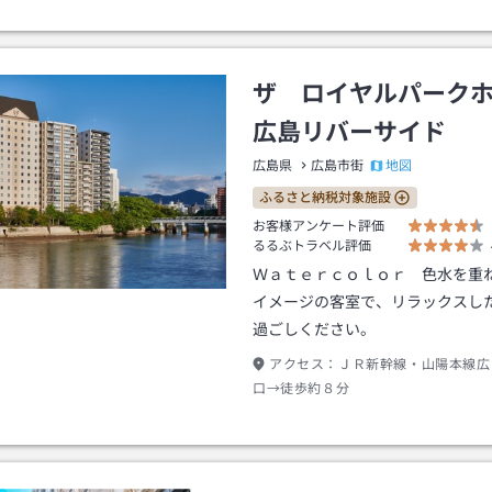
ザ ロイヤルパーク
広島リバーサイド
地図
広島県
広島市街
ふるさと納税対象施設
お客様アンケート評価
るるぶトラベル評価
Ｗａｔｅｒｃｏｌｏｒ 色水を重
イメージの客室で、リラックスし
過ごしください。
アクセス：
ＪＲ新幹線・山陽本線広
口→徒歩約８分