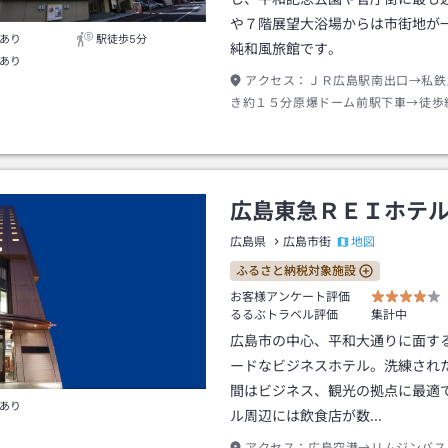
や７階展望大浴場からは市街地が
あり
駅徒歩5分
純和風旅館です。
あり
アクセス：
ＪＲ広島駅南出口→私鉄
き約１５分原爆ドーム前駅下車→徒歩
広島東急ＲＥＩホテ
地図
広島県
広島市街
ふるさと納税対象施設
お客様アンケート評価
るるぶトラベル評価
集計中
広島市の中心、平和大通りに面す
ードなビジネスホテル。洗練され
間はビジネス、観光の拠点に最適
あり
ル周辺には飲食店が数…