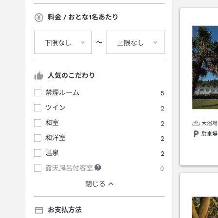
料金 / おとな1名あたり
〜
下限なし
上限なし
人気のこだわり
禁煙ルーム
5
ツイン
2
和室
2
大浴場
駐車場
和洋室
2
温泉
2
露天風呂付客室
0
閉じる
お支払方法