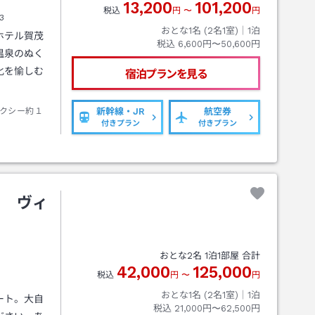
13,200
101,200
税込
円
〜
円
3
おとな1名 (
2
名1室)｜
1
泊
ホテル賀茂
税込
6,600円〜50,600円
温泉のぬく
化を愉しむ
宿泊プランを見る
クシー約１
新幹線・JR
航空券
付きプラン
付きプラン
ト ヴィ
おとな
2
名
1
泊
1
部屋 合計
42,000
125,000
税込
円
〜
円
おとな1名 (
2
名1室)｜
1
泊
ート。大自
税込
21,000円〜62,500円