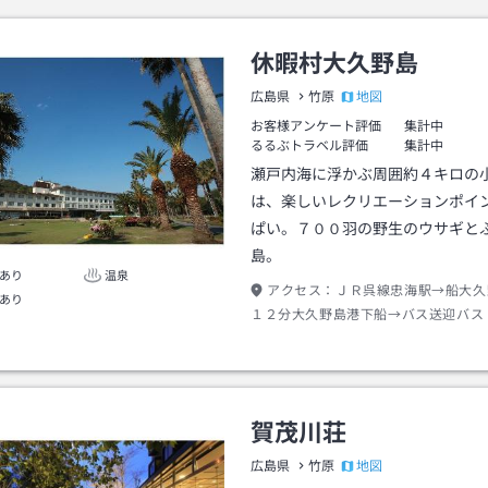
休暇村大久野島
地図
広島県
竹原
お客様アンケート評価
集計中
るるぶトラベル評価
集計中
瀬戸内海に浮かぶ周囲約４キロの
は、楽しいレクリエーションポイ
ぱい。７００羽の野生のウサギと
島。
あり
温泉
アクセス：
ＪＲ呉線忠海駅→船大久
あり
１２分大久野島港下船→バス送迎バス
行き→徒歩約０分
賀茂川荘
地図
広島県
竹原