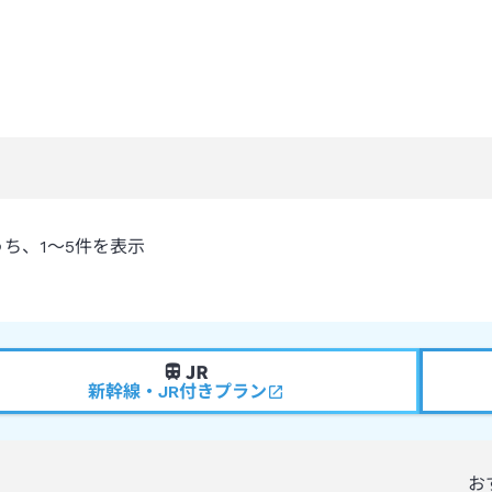
うち、
1～5
件を表示
新幹線・JR付きプラン
お