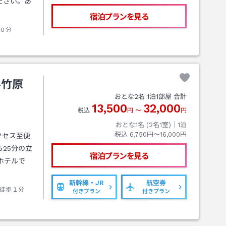
ださい。あ
！
宿泊プランを見る
０分
ル竹原
おとな
2
名
1
泊
1
部屋 合計
13,500
32,000
税込
円
〜
円
おとな1名 (
2
名1室)｜
1
泊
税込
6,750円〜16,000円
クセス至便
25分の立
宿泊プランを見る
ホテルで
新幹線・JR
航空券
徒歩１分
付きプラン
付きプラン