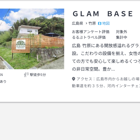
ＧＬＡＭ ＢＡＳＥ
地図
広島県
竹原
お客様アンケート評価
対象外
るるぶトラベル評価
集計中
広島 竹原にある開放感溢れるグラ
設。こだわりの設備を揃え、女性
ての方でも安心して楽しめるくつ
の非日常空間。豊か…
AN
駅徒歩5分
アクセス：
広島市内からお越しの場
あり
動車道を約３５分、河内インターチェ
り、国道２号線を約１５分走るとグラ
原に到着します。