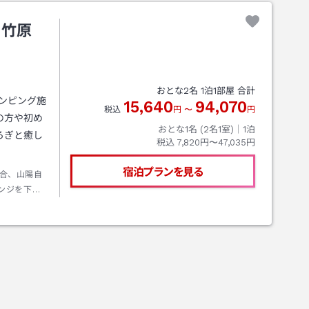
 竹原
おとな
2
名
1
泊
1
部屋 合計
ンピング施
15,640
94,070
税込
円
〜
円
の方や初め
おとな1名 (
2
名1室)｜
1
泊
ろぎと癒し
税込
7,820円〜47,035円
宿泊プランを見る
合、山陽自
ンジを下
ンベース竹