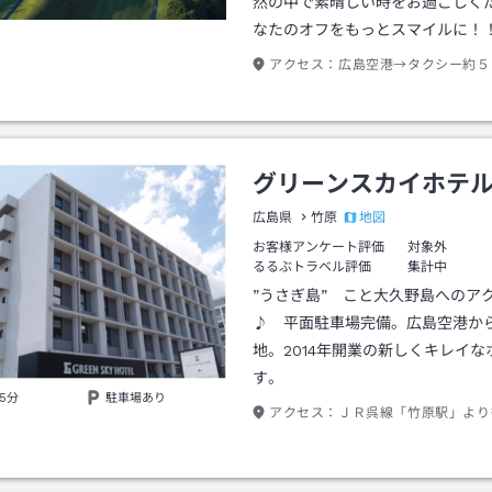
然の中で素晴しい時をお過ごしく
なたのオフをもっとスマイルに！
アクセス：
広島空港→タクシー約５
グリーンスカイホテ
地図
広島県
竹原
お客様アンケート評価
対象外
るるぶトラベル評価
集計中
”うさぎ島” こと大久野島へのア
♪ 平面駐車場完備。広島空港から
地。2014年開業の新しくキレイな
す。
5分
駐車場あり
アクセス：
ＪＲ呉線「竹原駅」より