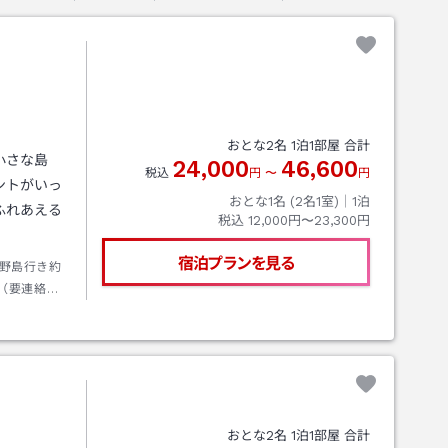
おとな
2
名
1
泊
1
部屋 合計
小さな島
24,000
46,600
税込
円
〜
円
ントがいっ
おとな1名 (
2
名1室)｜
1
泊
ふれあえる
税込
12,000円〜23,300円
宿泊プランを見る
野島行き約
（要連絡）
おとな
2
名
1
泊
1
部屋 合計