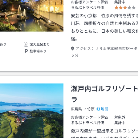
お客様アンケート評価
集計中
るるぶトラベル評価
安芸の小京都 竹原の風情を残す
川荘。四季折々の自然と由緒ある
もりとともに、日本の美しい和文
宿。
あり
露天風呂あり
アクセス：
ＪＲ山陽本線白市駅→タ
駐車場あり
５分
瀬戸内ゴルフリゾー
ラ
地図
広島県
竹原
お客様アンケート評価
対象外
るるぶトラベル評価
集計中
瀬戸内海が一望出来るゴルフリゾ