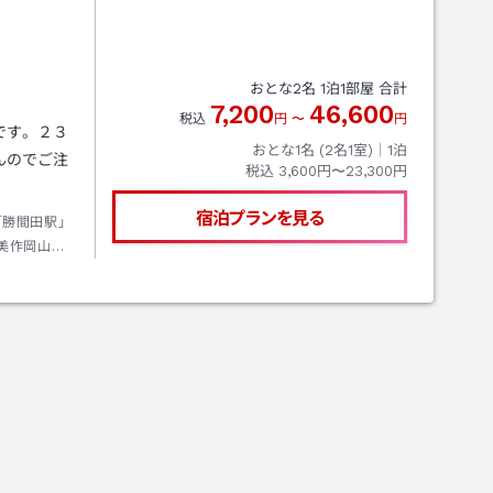
おとな
2
名
1
泊
1
部屋 合計
7,200
46,600
税込
円
〜
円
です。２３
おとな1名 (
2
名1室)｜
1
泊
んのでご注
税込
3,600円〜23,300円
宿泊プランを見る
「勝間田駅」
美作岡山道