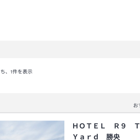
うち、
1
件を表示
お
ＨＯＴＥＬ Ｒ９ 
Ｙａｒｄ 勝央