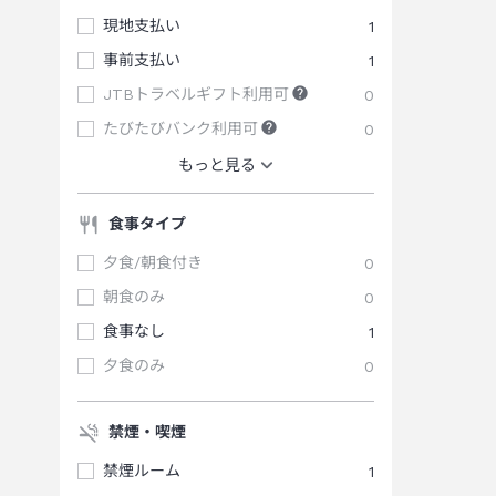
現地支払い
1
事前支払い
1
JTBトラベルギフト利用可
0
たびたびバンク利用可
0
もっと見る
食事タイプ
夕食/朝食付き
0
朝食のみ
0
食事なし
1
夕食のみ
0
禁煙・喫煙
禁煙ルーム
1