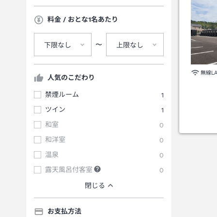
料金 / おとな1名あたり
〜
下限なし
上限なし
無線L
人気のこだわり
禁煙ルーム
1
ツイン
1
和室
0
和洋室
0
温泉
0
露天風呂付客室
0
閉じる
お支払方法