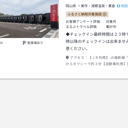
地図
岡山県
美作・湯郷温泉・粟倉
ふるさと納税対象施設
お客様アンケート評価
対象外
るるぶトラベル評価
集計中
◆チェックイン最終時間は２３時
時以降のチェックインは出来ませ
AN
駐車場あり
意ください。
アクセス：
【ＪＲ利用】JR姫新線
からタクシーで約３分【自動車利用】
路「勝央Ｉ．Ｃ」より車で約２分