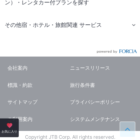
ン）・レンタカー付プランを探す
その他宿・ホテル・旅館関連 サービス
国内旅行・国内ツアー
JR・新幹線付きツアー
航空券付きツアー
会社案内
ニュースリリース
現地観光・レジャーチケット
標識・約款
旅行条件書
国内観光ガイド
旅行・観光情報
サイトマップ
プライバシーポリシー
ご利用案内
システムメンテナンス
ペー
お気に入り
Copyright JTB Corp. All rights reserved.