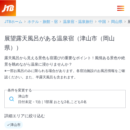
JTBホーム
ホテル・旅館・宿
温泉宿・温泉旅行
中国
岡山県
展望露天風呂がある温泉宿（津山市（岡山
県））
露天風呂から見える景色も宿選びの重要なポイント！風情ある景色や絶
景を眺めながら温泉に浸かりませんか？
※一部お風呂のみに限られる場合があります。各宿泊施設のお風呂情報をご確
認ください。また、半露天風呂も含まれます。
条件を変更する
津山市
日付未定 - 1泊｜1部屋 おとな2名,こども0名
詳細エリアに絞り込む
津山市