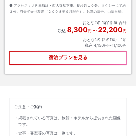
アクセス：
ＪＲ赤穂線・西大寺駅下車。徒歩約１０分。タクシーにて約
３分。料金初乗り程度（２００８年９月現在）。お車の場合、山陽自動車
道・山陽ＩＣより。
おとな
2
名
1
泊
1
部屋 合計
8,300
22,200
税込
円
〜
円
おとな1名 (
2
名1室)｜
1
泊
税込
4,150円〜11,100円
宿泊プランを見る
ご注意・ご案内
掲載されている写真は、旅館・ホテルから提供された画像
です。
食事・客室等の写真は一例です。