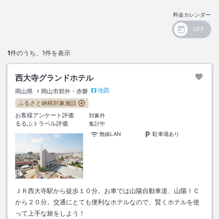
料金カレンダー
1
件のうち、
1
件を表示
西大寺グランドホテル
地図
岡山県
岡山市郊外・赤磐
ふるさと納税対象施設
お客様アンケート評価
対象外
るるぶトラベル評価
集計中
無線LAN
駐車場あり
ＪＲ西大寺駅から徒歩１０分。お車では山陽自動車道、山陽ＩＣ
から２０分。交通にとても便利なホテルなので、賢くホテルを使
って上手な旅をしよう！