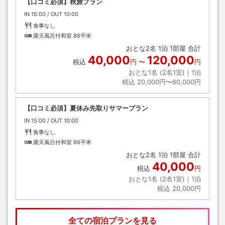
【口コミ必須】秋旅プラン
IN
チェックイン
15:00
/ OUT
チェックアウト
10:00
食事なし
露天風呂付和室
86平米
おとな
2
名
1
泊
1
部屋 合計
40,000
120,000
税込
円
〜
円
おとな1名 (
2
名1室)｜
1
泊
税込
20,000円〜60,000円
【口コミ必須】夏休み先取りサマープラン
IN
チェックイン
15:00
/ OUT
チェックアウト
10:00
食事なし
露天風呂付和室
86平米
おとな
2
名
1
泊
1
部屋 合計
40,000
税込
円
おとな1名 (
2
名1室)｜
1
泊
税込
20,000円
全ての宿泊プランを見る