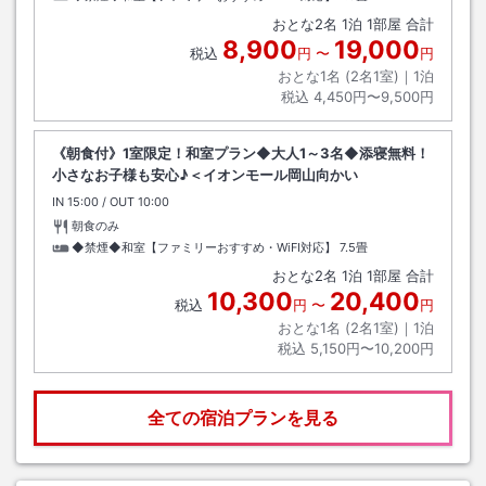
おとな
2
名
1
泊
1
部屋 合計
8,900
19,000
税込
円
〜
円
おとな1名 (
2
名1室)｜
1
泊
税込
4,450円〜9,500円
《朝食付》1室限定！和室プラン◆大人1～3名◆添寝無料！
小さなお子様も安心♪＜イオンモール岡山向かい
IN
チェックイン
15:00
/ OUT
チェックアウト
10:00
朝食のみ
◆禁煙◆和室【ファミリーおすすめ・WiFI対応】
7.5畳
おとな
2
名
1
泊
1
部屋 合計
10,300
20,400
税込
円
〜
円
おとな1名 (
2
名1室)｜
1
泊
税込
5,150円〜10,200円
全ての宿泊プランを見る