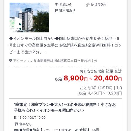
無線LAN
駅徒歩5分
駐車場あり
◆イオンモール岡山向かい◆岡山駅東口から徒歩５分！駅地下６
号出口すぐ◎高島屋を左手に市役所筋を直進♪全室WiFi無料！コン
ビニまで徒歩２分、…
アクセス：
ＪＲ山陽新幹線岡山駅東口出口→徒歩約５分
おとな
2
名
1
泊
1
部屋 合計
8,900
20,400
税込
円
〜
円
おとな1名 (
2
名1室)｜
1
泊
税込
4,450円〜10,200円
1室限定！和室プラン◆大人1～3名◆添い寝無料！小さなお
子様も安心♪＜イオンモール岡山向かい＞
IN
チェックイン
15:00
/ OUT
チェックアウト
10:00
食事なし
◆禁煙◆和室【ファミリーおすすめ・WiFI対応】
7.5畳