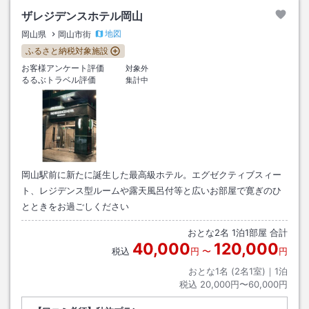
ザレジデンスホテル岡山
地図
岡山県
岡山市街
ふるさと納税対象施設
お客様アンケート評価
対象外
るるぶトラベル評価
集計中
岡山駅前に新たに誕生した最高級ホテル。エグゼクティブスィー
ト、レジデンス型ルームや露天風呂付等と広いお部屋で寛ぎのひ
とときをお過ごしください
おとな
2
名
1
泊
1
部屋 合計
40,000
120,000
税込
円
〜
円
おとな1名 (
2
名1室)｜
1
泊
税込
20,000円〜60,000円