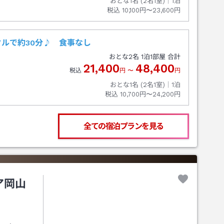
おとな1名 (
2
名1室)｜
1
泊
税込
10,100円〜23,600円
ルで約30分♪ 食事なし
おとな
2
名
1
泊
1
部屋 合計
21,400
48,400
税込
円
〜
円
おとな1名 (
2
名1室)｜
1
泊
税込
10,700円〜24,200円
全ての宿泊プランを見る
ア岡山