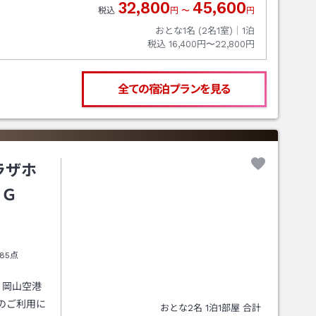
32,800
45,600
税込
円
〜
円
おとな1名 (
2
名1室)｜
1
泊
税込
16,400円〜22,800円
全ての宿泊プランを見る
ラザホ
ＨＧ
85点
。岡山空港
のご利用に
おとな
2
名
1
泊
1
部屋 合計