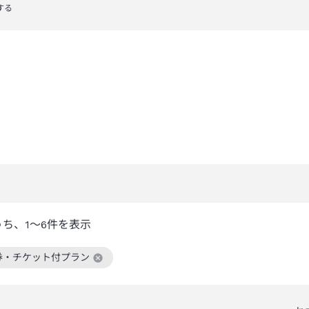
する
うち、
1～6
件を表示
券・チケット付プラン
絞り込み条件を解除