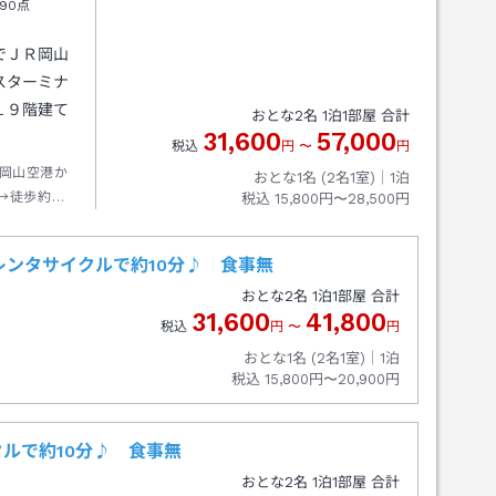
90点
でＪＲ岡山
スターミナ
１９階建て
おとな
2
名
1
泊
1
部屋 合計
31,600
57,000
税込
円
〜
円
岡山空港か
おとな1名 (
2
名1室)｜
1
泊
→徒歩約３
税込
15,800円〜28,500円
レンタサイクルで約10分♪ 食事無
おとな
2
名
1
泊
1
部屋 合計
31,600
41,800
税込
円
〜
円
おとな1名 (
2
名1室)｜
1
泊
税込
15,800円〜20,900円
ルで約10分♪ 食事無
おとな
2
名
1
泊
1
部屋 合計