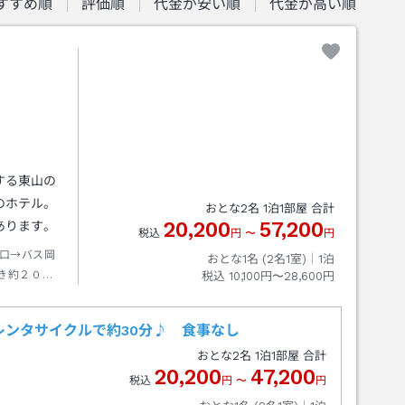
すすめ順
評価順
代金が安い順
代金が高い順
する東山の
のホテル。
おとな
2
名
1
泊
1
部屋 合計
20,200
57,200
あります。
税込
円
〜
円
口→バス岡
おとな1名 (
2
名1室)｜
1
泊
き約２０分
税込
10,100円〜28,600円
徒歩約０分
レンタサイクルで約30分♪ 食事なし
おとな
2
名
1
泊
1
部屋 合計
20,200
47,200
税込
円
〜
円