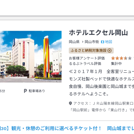
ホテルエクセル岡山
地図
岡山県
岡山市街
ふるさと納税対象施設
お客様アンケート評価
るるぶトラベル評価
集計中
≪２０１７年１月 全客室リニュ
モンズ社製ベッドで快適なホテル
食自慢、岡山後楽園と岡山城まで
5分
駐車場あり
るホテルへようこそ。
アクセス：
ＪＲ山陽本線岡山駅東口
「岡山駅前」電停から「東山行き」で
下（しろした）」電停下車→徒歩約１
期30】観光・休憩のご利用に選べるチケット付！ 岡山城まで