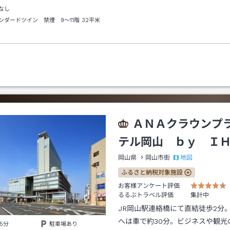
なし
ンダードツイン 禁煙 9～11階
32平米
ＡＮＡクラウンプ
テル岡山 ｂｙ Ｉ
地図
岡山県
岡山市街
ふるさと納税対象施設
お客様アンケート評価
るるぶトラベル評価
集計中
JR岡山駅連絡橋にて直結徒歩2分
へは車で約30分。ビジネスや観光
5分
駐車場あり