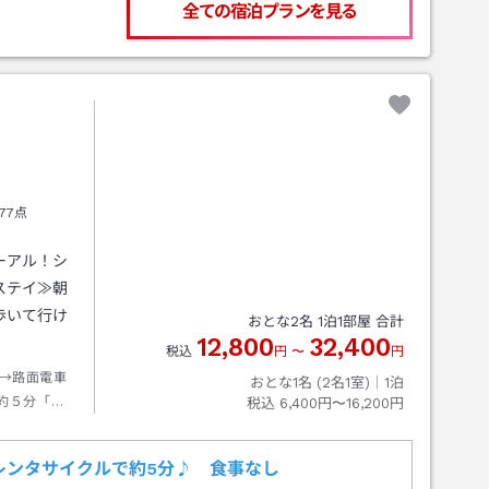
全ての宿泊プランを見る
77点
ーアル！シ
ステイ≫朝
歩いて行け
おとな
2
名
1
泊
1
部屋 合計
12,800
32,400
税込
円
〜
円
→路面電車
おとな1名 (
2
名1室)｜
1
泊
約５分「城
税込
6,400円〜16,200円
分
レンタサイクルで約5分♪ 食事なし