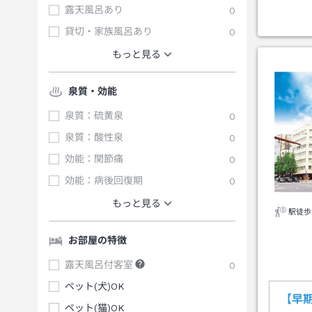
露天風呂あり
0
貸切・家族風呂あり
0
もっと見る
泉質・効能
泉質：硫黄泉
0
泉質：酸性泉
0
効能：関節痛
0
効能：病後回復期
0
もっと見る
駅徒歩
お部屋の特徴
露天風呂付客室
0
ペット(犬)OK
【早
ペット(猫)OK