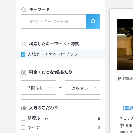
キーワード
検索したキーワード・特集
入場券・チケット付プラン
料金 / おとな1名あたり
駐車場
〜
下限なし
上限なし
人気のこだわり
【早
禁煙ルーム
6
チェッ
食事
ツイン
6
スタ