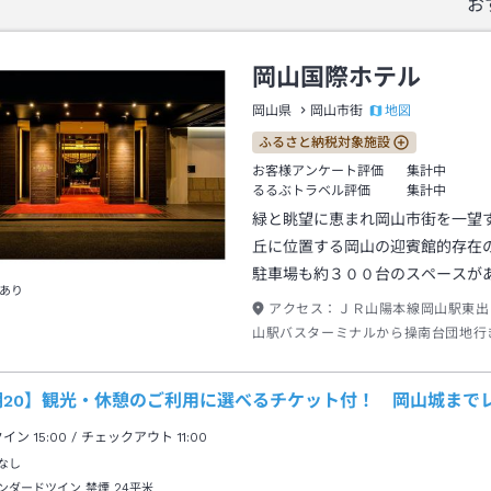
お
岡山国際ホテル
地図
岡山県
岡山市街
ふるさと納税対象施設
お客様アンケート評価
集計中
るるぶトラベル評価
集計中
緑と眺望に恵まれ岡山市街を一望
丘に位置する岡山の迎賓館的存在
駐車場も約３００台のスペースが
あり
アクセス：
ＪＲ山陽本線岡山駅東出
山駅バスターミナルから操南台団地行
岡山国際ホテル下車９番乗り場出口→
期20】観光・休憩のご利用に選べるチケット付！ 岡山城まで
クイン
15:00
/ チェックアウト
11:00
なし
ンダードツイン 禁煙
24平米