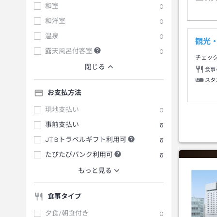
和室
0
和洋室
0
温泉
0
観光
露天風呂付客室
0
チェッ
閉じる
食事
スタ
お支払方法
現地支払い
0
事前支払い
6
JTBトラベルギフト利用可
6
たびたびバンク利用可
6
もっと見る
食事タイプ
夕食/朝食付き
0