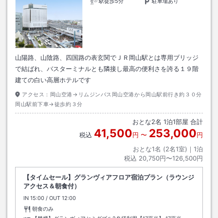
駅徒歩5分
駐車場あり
山陽路、山陰路、四国路の表玄関でＪＲ岡山駅とは専用ブリッジ
で結ばれ、バスターミナルとも隣接し最高の便利さを誇る１９階
建ての白い高層ホテルです
アクセス：
岡山空港→リムジンバス岡山空港から岡山駅前行き約３０分
岡山駅前下車→徒歩約３分
おとな
2
名
1
泊
1
部屋 合計
41,500
253,000
税込
円
〜
円
おとな1名 (
2
名1室)｜
1
泊
税込
20,750円〜126,500円
【タイムセール】グランヴィアフロア宿泊プラン（ラウンジ
アクセス＆朝食付）
IN
チェックイン
15:00
/ OUT
チェックアウト
12:00
朝食のみ