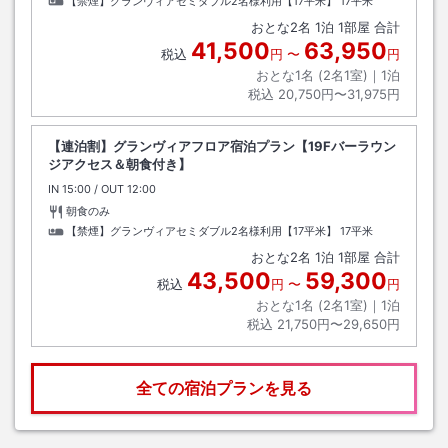
【禁煙】グランヴィアセミダブル2名様利用【17平米】
17平米
おとな
2
名
1
泊
1
部屋 合計
41,500
63,950
税込
円
〜
円
おとな1名 (
2
名1室)｜
1
泊
税込
20,750円〜31,975円
【連泊割】グランヴィアフロア宿泊プラン【19Fバーラウン
ジアクセス＆朝食付き】
IN
チェックイン
15:00
/ OUT
チェックアウト
12:00
朝食のみ
【禁煙】グランヴィアセミダブル2名様利用【17平米】
17平米
おとな
2
名
1
泊
1
部屋 合計
43,500
59,300
税込
円
〜
円
おとな1名 (
2
名1室)｜
1
泊
税込
21,750円〜29,650円
全ての宿泊プランを見る