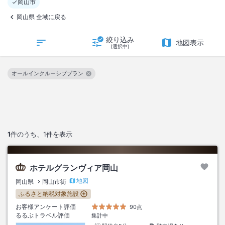
岡山市
岡山県 全域に戻る
絞り込み
地図表示
(選択中)
オールインクルーシブプラン
この絞り込み条件を解除
1
件のうち、
1
件を表示
ホテルグランヴィア岡山
地図
岡山県
岡山市街
ふるさと納税対象施設
お客様アンケート評価
90点
るるぶトラベル評価
集計中