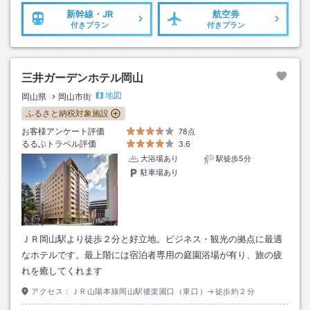
新幹線・JR
航空券
付きプラン
付きプラン
三井ガーデンホテル岡山
地図
岡山県
岡山市街
ふるさと納税対象施設
お客様アンケート評価
78点
るるぶトラベル評価
3.6
大浴場あり
駅徒歩5分
駐車場あり
ＪＲ岡山駅より徒歩２分と好立地。ビジネス・観光の拠点に最適
なホテルです。最上階には宿泊者専用の庭園浴場が有り、旅の疲
れを癒してくれます
アクセス：
ＪＲ山陽本線岡山駅後楽園口（東口）→徒歩約２分