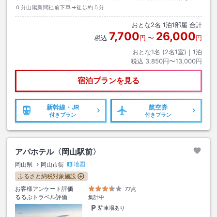
０分山陽新聞社前下車→徒歩約５分
おとな
2
名
1
泊
1
部屋 合計
7,700
26,000
税込
円
〜
円
おとな1名 (
2
名1室)｜
1
泊
税込
3,850円〜13,000円
宿泊プランを見る
新幹線・JR
航空券
付きプラン
付きプラン
アパホテル〈岡山駅前〉
地図
岡山県
岡山市街
ふるさと納税対象施設
お客様アンケート評価
77点
るるぶトラベル評価
集計中
駐車場あり