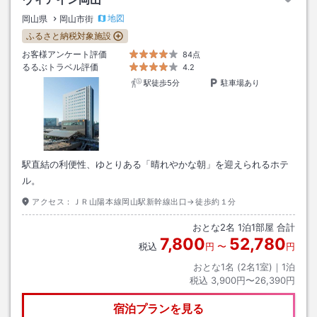
地図
岡山県
岡山市街
ふるさと納税対象施設
お客様アンケート評価
84点
るるぶトラベル評価
4.2
駅徒歩5分
駐車場あり
駅直結の利便性、ゆとりある「晴れやかな朝」を迎えられるホテ
ル。
アクセス：
ＪＲ山陽本線岡山駅新幹線出口→徒歩約１分
おとな
2
名
1
泊
1
部屋 合計
7,800
52,780
税込
円
〜
円
おとな1名 (
2
名1室)｜
1
泊
税込
3,900円〜26,390円
宿泊プランを見る