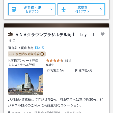
新幹線・JR
航空券
付きプラン
付きプラン
ＡＮＡクラウンプラザホテル岡山 ｂｙ Ｉ
ＨＧ
地図
岡山県
岡山市街
ふるさと納税対象施設
お客様アンケート評価
85点
るるぶトラベル評価
集計中
駅徒歩5分
駐車場あり
JR岡山駅連絡橋にて直結徒歩2分。岡山空港へは車で約30分。ビ
ジネスや観光のご利用にも好立地なロケーション。
アクセス：
ＪＲ山陽新幹線岡山駅西出口→徒歩約２分