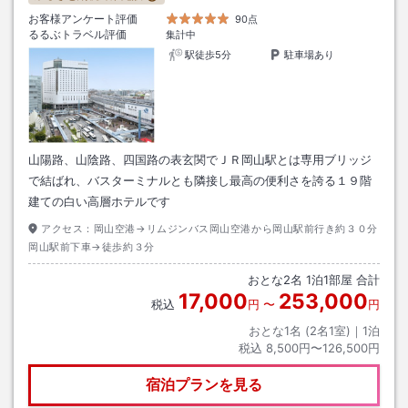
お客様アンケート評価
90点
るるぶトラベル評価
集計中
駅徒歩5分
駐車場あり
山陽路、山陰路、四国路の表玄関でＪＲ岡山駅とは専用ブリッジ
で結ばれ、バスターミナルとも隣接し最高の便利さを誇る１９階
建ての白い高層ホテルです
アクセス：
岡山空港→リムジンバス岡山空港から岡山駅前行き約３０分
岡山駅前下車→徒歩約３分
おとな
2
名
1
泊
1
部屋 合計
17,000
253,000
税込
円
〜
円
おとな1名 (
2
名1室)｜
1
泊
税込
8,500円〜126,500円
宿泊プランを見る