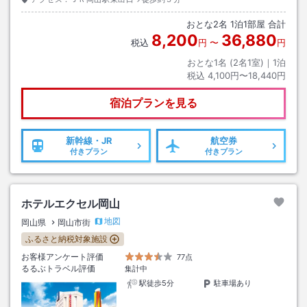
おとな
2
名
1
泊
1
部屋 合計
8,200
36,880
税込
円
〜
円
おとな1名 (
2
名1室)｜
1
泊
税込
4,100円〜18,440円
宿泊プランを見る
新幹線・JR
航空券
付きプラン
付きプラン
ホテルエクセル岡山
地図
岡山県
岡山市街
ふるさと納税対象施設
お客様アンケート評価
77点
るるぶトラベル評価
集計中
駅徒歩5分
駐車場あり