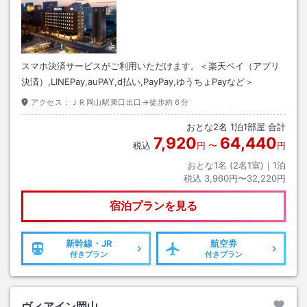
スマホ決済サービスがご利用いただけます。＜楽天ペイ（アプリ
決済）,LINEPay,auPAY,d払い,PayPay,ゆうちょPayなど＞
アクセス：
ＪＲ岡山駅東口出口→徒歩約６分
おとな
2
名
1
泊
1
部屋 合計
7,920
64,440
税込
円
〜
円
おとな1名 (
2
名1室)｜
1
泊
税込
3,960円〜32,220円
宿泊プランを見る
新幹線・JR
航空券
付きプラン
付きプラン
ヴィアイン岡山