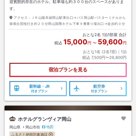
迎賓館的存在のホテル。駐車場も約３００台のスペースがありま
す。
アクセス：
ＪＲ山陽本線岡山駅東出口→バス岡山駅バスターミナルから
操南台団地行き約２０分岡山国際ホテル下車９番乗り場出口→徒歩約０分
おとな
2
名
1
泊
1
部屋 合計
15,000
59,600
税込
円
〜
円
おとな1名 (
2
名1室)｜
1
泊
税込
7,500円〜29,800円
宿泊プランを見る
新幹線・JR
航空券
付きプラン
付きプラン
ホテルグランヴィア岡山
地図
岡山県
岡山市街
ふるさと納税対象施設