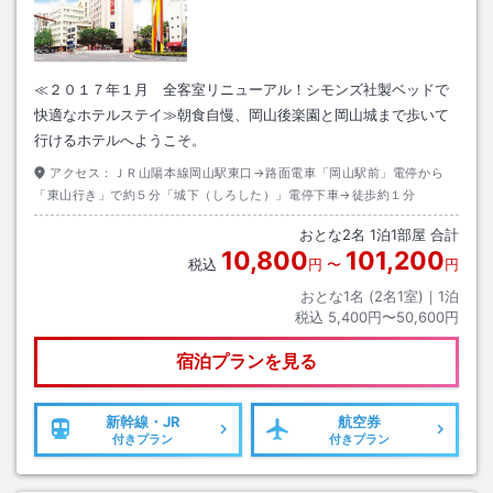
≪２０１７年１月 全客室リニューアル！シモンズ社製ベッドで
快適なホテルステイ≫朝食自慢、岡山後楽園と岡山城まで歩いて
行けるホテルへようこそ。
アクセス：
ＪＲ山陽本線岡山駅東口→路面電車「岡山駅前」電停から
「東山行き」で約５分「城下（しろした）」電停下車→徒歩約１分
おとな
2
名
1
泊
1
部屋 合計
10,800
101,200
税込
円
〜
円
おとな1名 (
2
名1室)｜
1
泊
税込
5,400円〜50,600円
宿泊プランを見る
新幹線・JR
航空券
付きプラン
付きプラン