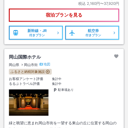
税込
2,160円〜37,920円
宿泊プランを見る
新幹線・JR
航空券
付きプラン
付きプラン
岡山国際ホテル
地図
岡山県
岡山市街
ふるさと納税対象施設
お客様アンケート評価
集計中
るるぶトラベル評価
集計中
駐車場あり
緑と眺望に恵まれ岡山市街を一望する東山の丘に位置する岡山の