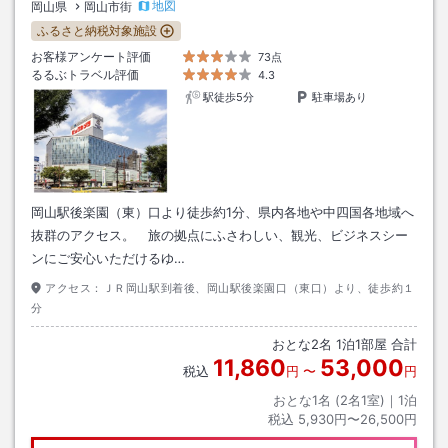
地図
岡山県
岡山市街
ふるさと納税対象施設
お客様アンケート評価
73点
るるぶトラベル評価
4.3
駅徒歩5分
駐車場あり
岡山駅後楽園（東）口より徒歩約1分、県内各地や中四国各地域へ
抜群のアクセス。 旅の拠点にふさわしい、観光、ビジネスシー
ンにご安心いただけるゆ…
アクセス：
ＪＲ岡山駅到着後、岡山駅後楽園口（東口）より、徒歩約１
分
おとな
2
名
1
泊
1
部屋 合計
11,860
53,000
税込
円
〜
円
おとな1名 (
2
名1室)｜
1
泊
税込
5,930円〜26,500円