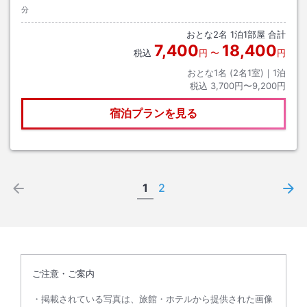
分
おとな
2
名
1
泊
1
部屋 合計
7,400
18,400
税込
円
〜
円
おとな1名 (
2
名1室)｜
1
泊
税込
3,700円〜9,200円
宿泊プランを見る
1
2
ご注意・ご案内
掲載されている写真は、旅館・ホテルから提供された画像