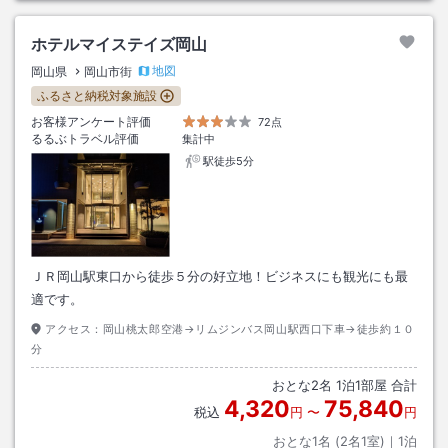
ホテルマイステイズ岡山
地図
岡山県
岡山市街
ふるさと納税対象施設
お客様アンケート評価
72点
るるぶトラベル評価
集計中
駅徒歩5分
ＪＲ岡山駅東口から徒歩５分の好立地！ビジネスにも観光にも最
適です。
アクセス：
岡山桃太郎空港→リムジンバス岡山駅西口下車→徒歩約１０
分
おとな
2
名
1
泊
1
部屋 合計
4,320
75,840
税込
円
〜
円
おとな1名 (
2
名1室)｜
1
泊