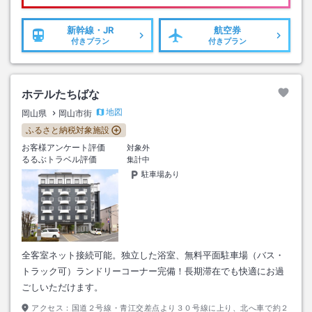
新幹線・JR
航空券
付きプラン
付きプラン
ホテルたちばな
地図
岡山県
岡山市街
ふるさと納税対象施設
お客様アンケート評価
対象外
るるぶトラベル評価
集計中
駐車場あり
全客室ネット接続可能。独立した浴室、無料平面駐車場（バス・
トラック可）ランドリーコーナー完備！長期滞在でも快適にお過
ごしいただけます。
アクセス：
国道２号線・青江交差点より３０号線に上り、北へ車で約２