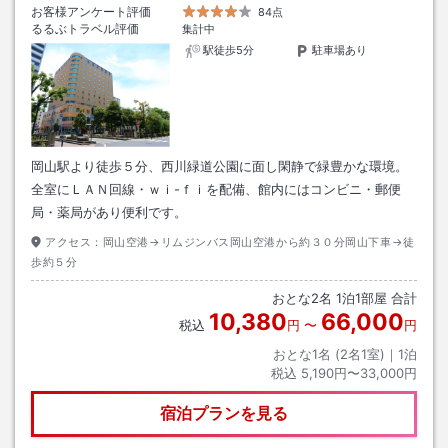
お客様アンケート評価
84点
るるぶトラベル評価
集計中
駅徒歩5分
駐車場あり
岡山駅より徒歩５分、西川緑道公園に面し閑静で緑豊かな環境。
全室にＬＡＮ回線・ｗｉ-ｆｉを配備、館内にはコンビニ・郵便
局・薬局があり便利です。
アクセス：
岡山空港→リムジンバス岡山空港から約３０分岡山下車→徒
歩約５分
おとな
2
名
1
泊
1
部屋 合計
10,380
66,000
税込
円
〜
円
おとな1名 (
2
名1室)｜
1
泊
税込
5,190円〜33,000円
宿泊プランを見る