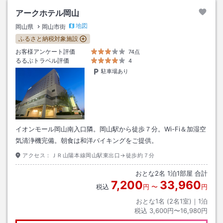
アークホテル岡山
地図
岡山県
岡山市街
ふるさと納税対象施設
お客様アンケート評価
74点
るるぶトラベル評価
4
駐車場あり
イオンモール岡山南入口隣。岡山駅から徒歩７分。Wi-Fi＆加湿空
気清浄機完備。朝食は和洋バイキングをご提供。
アクセス：
ＪＲ山陽本線岡山駅東出口→徒歩約７分
おとな
2
名
1
泊
1
部屋 合計
7,200
33,960
税込
円
〜
円
おとな1名 (
2
名1室)｜
1
泊
税込
3,600円〜16,980円