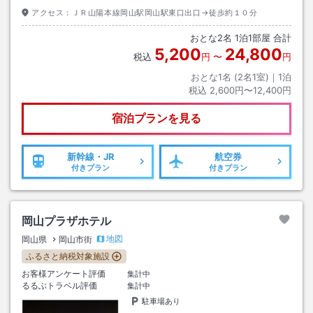
アクセス：
ＪＲ山陽本線岡山駅岡山駅東口出口→徒歩約１０分
おとな
2
名
1
泊
1
部屋 合計
5,200
24,800
税込
円
〜
円
おとな1名 (
2
名1室)｜
1
泊
税込
2,600円〜12,400円
宿泊プランを見る
新幹線・JR
航空券
付きプラン
付きプラン
岡山プラザホテル
地図
岡山県
岡山市街
ふるさと納税対象施設
お客様アンケート評価
集計中
るるぶトラベル評価
集計中
駐車場あり