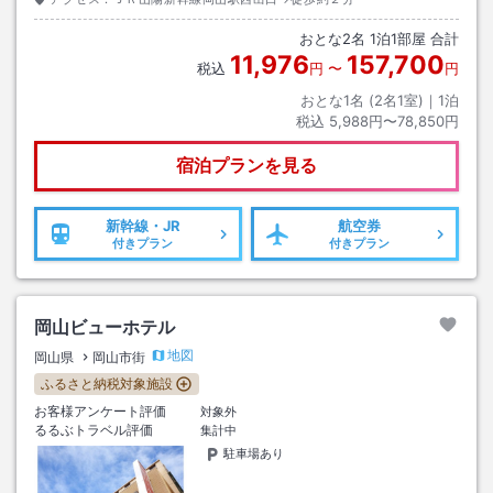
おとな
2
名
1
泊
1
部屋 合計
11,976
157,700
税込
円
〜
円
おとな1名 (
2
名1室)｜
1
泊
税込
5,988円〜78,850円
宿泊プランを見る
新幹線・JR
航空券
付きプラン
付きプラン
岡山ビューホテル
地図
岡山県
岡山市街
ふるさと納税対象施設
お客様アンケート評価
対象外
るるぶトラベル評価
集計中
駐車場あり