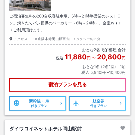
ご宿泊客無料の200台収容駐車場。6時～21時半営業のレストラ
ン。焼きたてパン提供のベーカリー（6時～24時）。全室ＷｉＦ
ｉご利用頂けます。
アクセス：
ＪＲ山陽本線岡山駅西出口→タクシー約５分
おとな
2
名
1
泊
1
部屋 合計
11,880
20,800
税込
円
〜
円
おとな1名 (
2
名1室)｜
1
泊
税込
5,940円〜10,400円
宿泊プランを見る
新幹線・JR
航空券
付きプラン
付きプラン
ダイワロイネットホテル岡山駅前