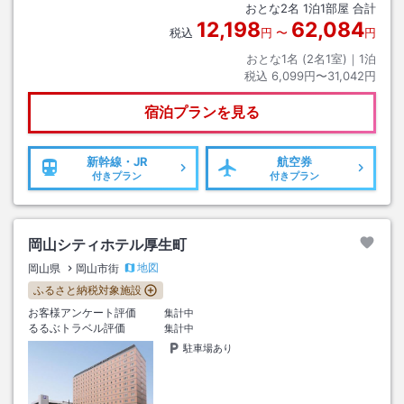
おとな
2
名
1
泊
1
部屋 合計
12,198
62,084
税込
円
〜
円
おとな1名 (
2
名1室)｜
1
泊
税込
6,099円〜31,042円
宿泊プランを見る
新幹線・JR
航空券
付きプラン
付きプラン
岡山シティホテル厚生町
地図
岡山県
岡山市街
ふるさと納税対象施設
お客様アンケート評価
集計中
るるぶトラベル評価
集計中
駐車場あり