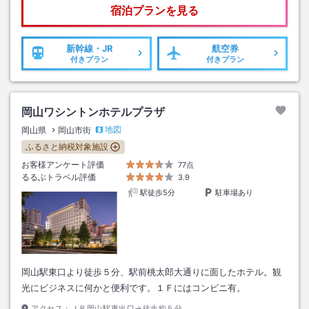
宿泊プランを見る
新幹線・JR
航空券
付きプラン
付きプラン
岡山ワシントンホテルプラザ
地図
岡山県
岡山市街
ふるさと納税対象施設
お客様アンケート評価
77点
るるぶトラベル評価
3.9
駅徒歩5分
駐車場あり
岡山駅東口より徒歩５分、駅前桃太郎大通りに面したホテル。観
光にビジネスに何かと便利です。１Ｆにはコンビニ有。
アクセス：
ＪＲ岡山駅東出口→徒歩約５分