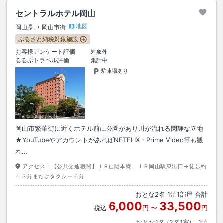
セントラルホテル岡山
地図
岡山県
岡山市街
ふるさと納税対象施設
お客様アンケート評価
対象外
るるぶトラベル評価
集計中
駐車場あり
岡山市繁華街に近くホテル前に公園があり川が流れる閑静な立地
★YouTubeやアカウントがあればNETFLIX・Prime Video等も観
れ…
アクセス：
【公共交通機関】ＪＲ山陽本線．ＪＲ岡山駅東出口→徒歩約
１３分またはタクシー６分
おとな
2
名
1
泊
1
部屋 合計
6,000
33,500
税込
円
〜
円
おとな1名 (
2
名1室)｜
1
泊