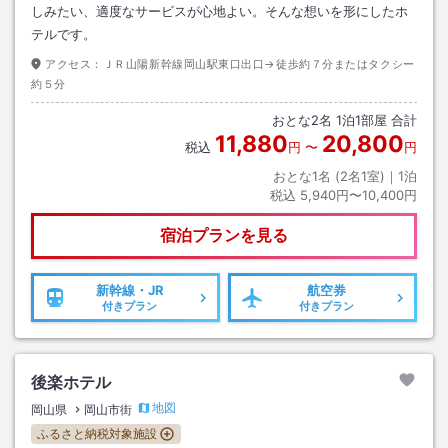
しみたい、適度なサービスが心地よい。そんな想いを形にしたホ
テルです。
アクセス：
ＪＲ山陽新幹線岡山駅東口出口→徒歩約７分またはタクシー
約５分
おとな
2
名
1
泊
1
部屋 合計
11,880
20,800
税込
円
〜
円
おとな1名 (
2
名1室)｜
1
泊
税込
5,940円〜10,400円
宿泊プランを見る
新幹線・JR
航空券
付きプラン
付きプラン
後楽ホテル
地図
岡山県
岡山市街
ふるさと納税対象施設