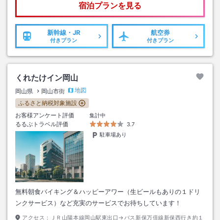
宿泊プランを見る
新幹線・JR
航空券
付きプラン
付きプラン
くれたけイン岡山
地図
岡山県
岡山市街
ふるさと納税対象施設
お客様アンケート評価
集計中
るるぶトラベル評価
3.7
駐車場あり
無料朝食バイキング＆ハッピーアワー（生ビールもありの１ドリ
ンクサービス）など充実のサービスでお待ちしています！
アクセス：
ＪＲ山陽本線岡山駅東出口→バス新保万倍線新保西行き約１