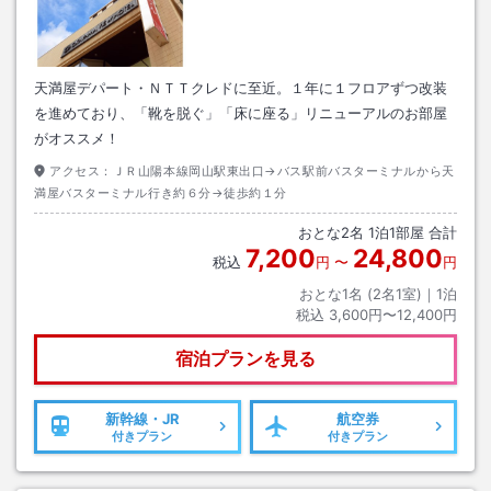
天満屋デパート・ＮＴＴクレドに至近。１年に１フロアずつ改装
を進めており、「靴を脱ぐ」「床に座る」リニューアルのお部屋
がオススメ！
アクセス：
ＪＲ山陽本線岡山駅東出口→バス駅前バスターミナルから天
満屋バスターミナル行き約６分→徒歩約１分
おとな
2
名
1
泊
1
部屋 合計
7,200
24,800
税込
円
〜
円
おとな1名 (
2
名1室)｜
1
泊
税込
3,600円〜12,400円
宿泊プランを見る
新幹線・JR
航空券
付きプラン
付きプラン