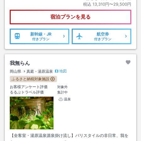
税込
13,310円〜29,500円
宿泊プランを見る
新幹線・JR
航空券
付きプラン
付きプラン
我無らん
地図
岡山県
真庭・湯原温泉
ふるさと納税対象施設
お客様アンケート評価
対象外
るるぶトラベル評価
集計中
温泉
【全客室・湯原温泉源泉掛け流し】バリスタイルの非日常、我を