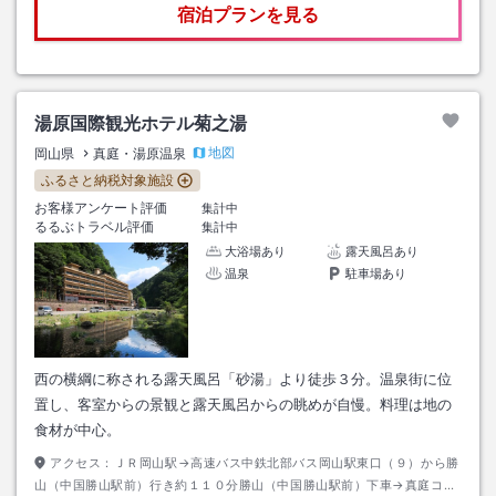
宿泊プランを見る
湯原国際観光ホテル菊之湯
地図
岡山県
真庭・湯原温泉
ふるさと納税対象施設
お客様アンケート評価
集計中
るるぶトラベル評価
集計中
大浴場あり
露天風呂あり
温泉
駐車場あり
西の横綱に称される露天風呂「砂湯」より徒歩３分。温泉街に位
置し、客室からの景観と露天風呂からの眺めが自慢。料理は地の
食材が中心。
アクセス：
ＪＲ岡山駅→高速バス中鉄北部バス岡山駅東口（９）から勝
山（中国勝山駅前）行き約１１０分勝山（中国勝山駅前）下車→真庭コミ