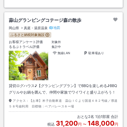
蒜山グランピングコテージ森の散歩
地図
岡山県
真庭・湯原温泉
ふるさと納税対象施設
お客様アンケート評価
対象外
るるぶトラベル評価
集計中
無線LAN
駐車場あり
貸切ログハウス♪【グランピングプラン】でBBQを楽しめる♪BBQ
グリルやお鍋を囲んで、仲間や家族でワイワイと盛り上がろう！
アクセス：
【お車】米子自動車道 蒜山ＩＣより国道４８２号線／県道
５８号線利用 目標物：ベアバレースキー場
おとな
2
名
1
泊
1
部屋 合計
31,200
148,000
税込
円
〜
円