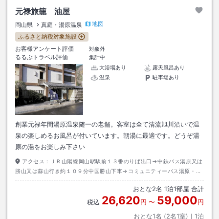
元禄旅籠 油屋
地図
岡山県
真庭・湯原温泉
ふるさと納税対象施設
お客様アンケート評価
対象外
るるぶトラベル評価
集計中
大浴場あり
露天風呂あり
温泉
駐車場あり
創業元禄年間湯原温泉随一の老舗。客室は全て清流旭川沿いで温
泉の楽しめるお風呂が付いています。朝湯に最適です。どうぞ湯
原の湯をお楽しみ下さい
アクセス：
ＪＲ山陽線岡山駅駅前１３番のりば出口→中鉄バス湯原又は
勝山又は蒜山行き約１０９分中国勝山下車→コミュニティーバス湯原・蒜
山高原行き約３４分湯原温泉下車→徒歩約５分
おとな
2
名
1
泊
1
部屋 合計
26,620
59,000
税込
円
〜
円
おとな1名 (
2
名1室)｜
1
泊