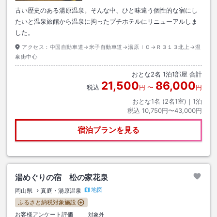
古い歴史のある湯原温泉。そんな中、ひと味違う個性的な宿にし
たいと温泉旅館から温泉に拘ったプチホテルにリニューアルしま
した。
アクセス：
中国自動車道→米子自動車道→湯原ＩＣ→Ｒ３１３北上→温
泉街中心
おとな
2
名
1
泊
1
部屋 合計
21,500
86,000
税込
円
〜
円
おとな1名 (
2
名1室)｜
1
泊
税込
10,750円〜43,000円
宿泊プランを見る
湯めぐりの宿 松の家花泉
地図
岡山県
真庭・湯原温泉
ふるさと納税対象施設
お客様アンケート評価
対象外