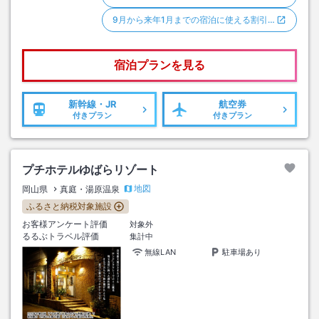
9月から来年1月までの宿泊に使える割引…
宿泊プランを見る
新幹線・JR
航空券
付きプラン
付きプラン
プチホテルゆばらリゾート
地図
岡山県
真庭・湯原温泉
ふるさと納税対象施設
お客様アンケート評価
対象外
るるぶトラベル評価
集計中
無線LAN
駐車場あり