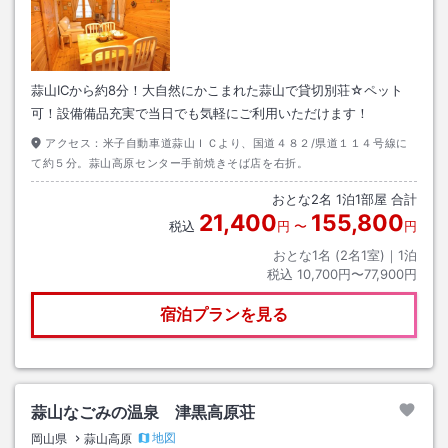
蒜山ICから約8分！大自然にかこまれた蒜山で貸切別荘☆ペット
可！設備備品充実で当日でも気軽にご利用いただけます！
アクセス：
米子自動車道蒜山ＩＣより、国道４８２/県道１１４号線に
て約５分。蒜山高原センター手前焼きそば店を右折。
おとな
2
名
1
泊
1
部屋 合計
21,400
155,800
税込
円
〜
円
おとな1名 (
2
名1室)｜
1
泊
税込
10,700円〜77,900円
宿泊プランを見る
蒜山なごみの温泉 津黒高原荘
地図
岡山県
蒜山高原