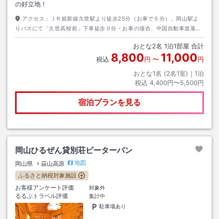
の好立地！
アクセス：
ＪＲ姫新線久世駅より徒歩25分（お車で５分）。岡山駅よ
りバスにて「久世高校前」下車徒歩０分・お車の場合、中国自動車道落合
ＩＣより10分。
おとな
2
名
1
泊
1
部屋 合計
8,800
11,000
税込
円
〜
円
おとな1名 (
2
名1室)｜
1
泊
税込
4,400円〜5,500円
宿泊プランを見る
岡山ひるぜん貸別荘ピーターパン
地図
岡山県
蒜山高原
ふるさと納税対象施設
お客様アンケート評価
対象外
るるぶトラベル評価
集計中
駐車場あり