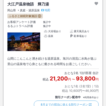
大江戸温泉物語 輝乃湯
地図
岡山県
真庭・湯原温泉
ふるさと納税対象施設
お客様アンケート評価
集計中
るるぶトラベル評価
集計中
大浴場あり
露天風呂あり
温泉
駐車場あり
山間にこんこんと湧き続ける湯原温泉。旭川の清流に水鳥が遊ぶ
里山の温泉地で心身ともに癒される時間をお過ごしください。
おとな
2
名
1
泊
1
部屋 合計
21,200
93,800
税込
円
〜
円
おとな1名 (
2
名1室)｜
1
泊
税込
10,600円〜46,900円
割引クーポン配布中
※利用条件あり
8月までの宿泊に使える割引クーポン