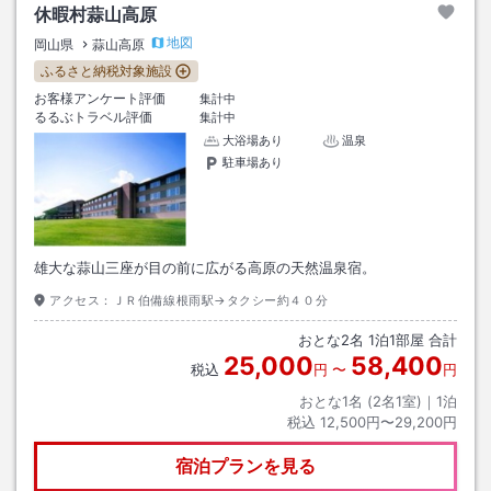
休暇村蒜山高原
地図
岡山県
蒜山高原
ふるさと納税対象施設
お客様アンケート評価
集計中
るるぶトラベル評価
集計中
大浴場あり
温泉
駐車場あり
雄大な蒜山三座が目の前に広がる高原の天然温泉宿。
アクセス：
ＪＲ伯備線根雨駅→タクシー約４０分
おとな
2
名
1
泊
1
部屋 合計
25,000
58,400
税込
円
〜
円
おとな1名 (
2
名1室)｜
1
泊
税込
12,500円〜29,200円
宿泊プランを見る