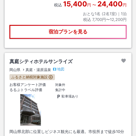
15,400
24,400
税込
円
〜
円
おとな1名 (
2
名1室)｜
1
泊
税込
7,700円〜12,200円
宿泊プランを見る
真庭シティホテルサンライズ
地図
岡山県
真庭・湯原温泉
ふるさと納税対象施設
お客様アンケート評価
対象外
るるぶトラベル評価
集計中
駐車場あり
岡山県北部に位置しビジネス観光にも最適。市役所まで徒歩10分