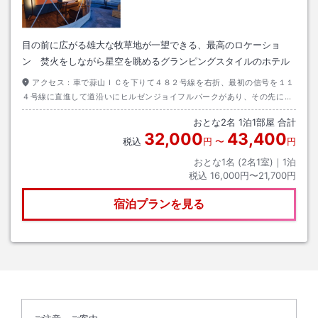
目の前に広がる雄大な牧草地が一望できる、最高のロケーショ
ン 焚火をしながら星空を眺めるグランピングスタイルのホテル
アクセス：
車で蒜山ＩＣを下りて４８２号線を右折、最初の信号を１１
４号線に直進して道沿いにヒルゼンジョイフルパークがあり、その先にあ
ります
おとな
2
名
1
泊
1
部屋 合計
32,000
43,400
税込
円
〜
円
おとな1名 (
2
名1室)｜
1
泊
税込
16,000円〜21,700円
宿泊プランを見る