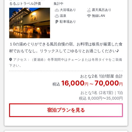
るるぶトラベル評価
集計中
大浴場あり
露天風呂あり
温泉
無線LAN
駐車場あり
１0の湯めぐりができる風呂自慢の宿。お料理は板長が厳選した食
材でおもてなし。リラックスしてごゆるりとお過ごしください♪
アクセス：
（要連絡）冬季期間中はチェーンまたは冬用タイヤをご装備
下さい。
おとな
2
名
1
泊
1
部屋 合計
16,000
70,000
税込
円
〜
円
おとな1名 (
2
名1室)｜
1
泊
税込
8,000円〜35,000円
宿泊プランを見る