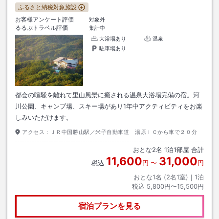
ふるさと納税対象施設
お客様アンケート評価
対象外
るるぶトラベル評価
集計中
大浴場あり
温泉
駐車場あり
都会の喧騒を離れて里山風景に癒される温泉大浴場完備の宿。河
川公園、キャンプ場、スキー場があり1年中アクティビティをお楽
しみいただけます。
アクセス：
ＪＲ中国勝山駅／米子自動車道 湯原ＩＣから車で２０分
おとな
2
名
1
泊
1
部屋 合計
11,600
31,000
税込
円
〜
円
おとな1名 (
2
名1室)｜
1
泊
税込
5,800円〜15,500円
宿泊プランを見る