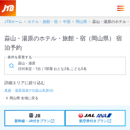
JTBホーム
ホテル・旅館・宿
中国
岡山県
蒜山・湯原のホテル・
蒜山・湯原のホテル・旅館・宿（岡山県） 宿
泊予約
条件を変更する
蒜山・湯原
日付未定 - 1泊｜1部屋 おとな2名,こども0名
詳細エリアに絞り込む
真庭・湯原温泉
(
13
)
蒜山高原
(
5
)
岡山県 全域に戻る
新幹線・JR付きプラン
航空券付きプラン