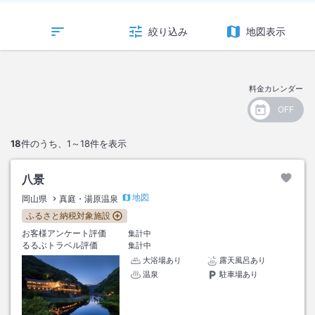
絞り込み
地図表示
料金カレンダー
18
件のうち、
1～18
件を表示
八景
地図
岡山県
真庭・湯原温泉
ふるさと納税対象施設
お客様アンケート評価
集計中
るるぶトラベル評価
集計中
大浴場あり
露天風呂あり
温泉
駐車場あり