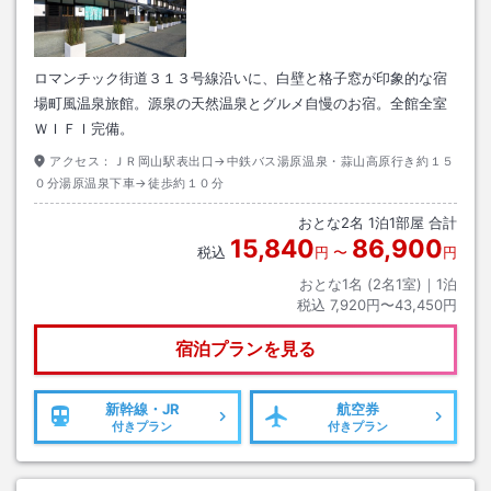
ロマンチック街道３１３号線沿いに、白壁と格子窓が印象的な宿
場町風温泉旅館。源泉の天然温泉とグルメ自慢のお宿。全館全室
ＷＩＦＩ完備。
アクセス：
ＪＲ岡山駅表出口→中鉄バス湯原温泉・蒜山高原行き約１５
０分湯原温泉下車→徒歩約１０分
おとな
2
名
1
泊
1
部屋 合計
15,840
86,900
税込
円
〜
円
おとな1名 (
2
名1室)｜
1
泊
税込
7,920円〜43,450円
宿泊プランを見る
新幹線・JR
航空券
付きプラン
付きプラン