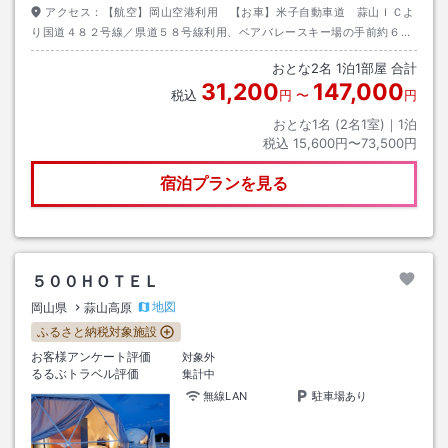
アクセス：
【航空】岡山空港利用 【お車】米子自動車道 蒜山ＩＣよ
り国道４８２号線／県道５８号線利用、ベアバレースキー場の手前約６０
０ｍを右折。
おとな
2
名
1
泊
1
部屋 合計
31,200
147,000
税込
円
〜
円
おとな1名 (
2
名1室)｜
1
泊
税込
15,600円〜73,500円
宿泊プランを見る
５００ＨＯＴＥＬ
地図
岡山県
蒜山高原
ふるさと納税対象施設
お客様アンケート評価
対象外
るるぶトラベル評価
集計中
無線LAN
駐車場あり