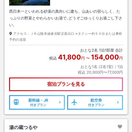
西日本一といわれる砂湯の真向いに建ち、山あいの宿らしく、た
っぷりの野菜とやわらかいお湯で‥どうぞごゆっくりお過ごし下さ
い。
アクセス：
ＪＲ山陰本線倉吉駅正面出口→タクシー約５０分または事前
予約の送迎
おとな
2
名
1
泊
1
部屋 合計
41,800
154,000
税込
円
〜
円
おとな1名 (
2
名1室)｜
1
泊
税込
20,900円〜77,000円
宿泊プランを見る
新幹線・JR
航空券
付きプラン
付きプラン
湯の蔵つるや