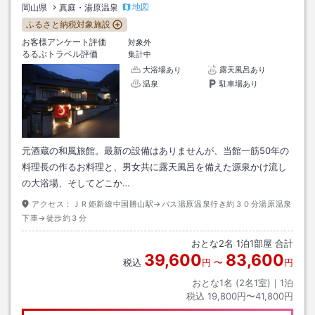
地図
岡山県
真庭・湯原温泉
ふるさと納税対象施設
お客様アンケート評価
対象外
るるぶトラベル評価
集計中
大浴場あり
露天風呂あり
温泉
駐車場あり
元酒蔵の和風旅館。最新の設備はありませんが、当館一筋50年の
料理長の作るお料理と、男女共に露天風呂を備えた源泉かけ流し
の大浴場、そしてどこか…
アクセス：
ＪＲ姫新線中国勝山駅→バス湯原温泉行き約３０分湯原温泉
下車→徒歩約３分
おとな
2
名
1
泊
1
部屋 合計
39,600
83,600
税込
円
〜
円
おとな1名 (
2
名1室)｜
1
泊
税込
19,800円〜41,800円