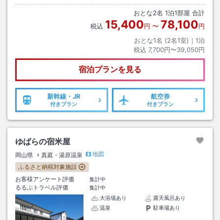
ュニティバス勝山から蒜山方面行き約８０分湯原温泉下車→徒歩約５分
おとな
2
名
1
泊
1
部屋 合計
15,400
78,100
税込
円
〜
円
おとな1名 (
2
名1室)｜
1
泊
税込
7,700円〜39,050円
宿泊プランを見る
新幹線・JR
航空券
付きプラン
付きプラン
ゆばらの宿米屋
地図
岡山県
真庭・湯原温泉
ふるさと納税対象施設
お客様アンケート評価
集計中
るるぶトラベル評価
集計中
大浴場あり
露天風呂あり
温泉
駐車場あり