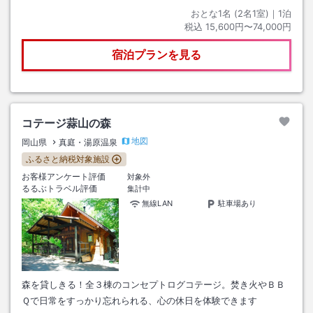
おとな1名 (
2
名1室)｜
1
泊
税込
15,600円〜74,000円
宿泊プランを見る
コテージ蒜山の森
地図
岡山県
真庭・湯原温泉
ふるさと納税対象施設
お客様アンケート評価
対象外
るるぶトラベル評価
集計中
無線LAN
駐車場あり
森を貸しきる！全３棟のコンセプトログコテージ。焚き火やＢＢ
Ｑで日常をすっかり忘れられる、心の休日を体験できます