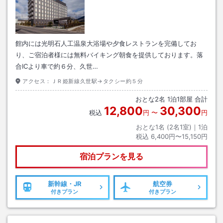
館内には光明石人工温泉大浴場や夕食レストランを完備してお
り、ご宿泊者様には無料バイキング朝食を提供しております。落
合ICより車で約６分、久世…
アクセス：
ＪＲ姫新線久世駅→タクシー約５分
おとな
2
名
1
泊
1
部屋 合計
12,800
30,300
税込
円
〜
円
おとな1名 (
2
名1室)｜
1
泊
税込
6,400円〜15,150円
宿泊プランを見る
新幹線・JR
航空券
付きプラン
付きプラン