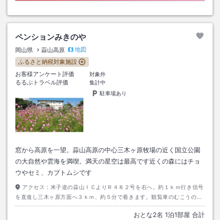
ペンションみきのや
地図
岡山県
蒜山高原
ふるさと納税対象施設
お客様アンケート評価
対象外
るるぶトラベル評価
集計中
駐車場あり
窓から高原を一望。蒜山高原の中心三木ヶ原牧場の近く国立公園
の大自然や雲海を満喫。満天の星空は最高です近くの森にはチョ
ウやセミ、カブトムシです
アクセス：
米子道の蒜山ＩＣよりＲ４８２号を右へ。約１ｋｍ行き信号
を直進し三木ヶ原方面へ３ｋｍ、約５分で着きます。観覧車のむこうの丘
に見える白のペンションです。
おとな
2
名
1
泊
1
部屋 合計