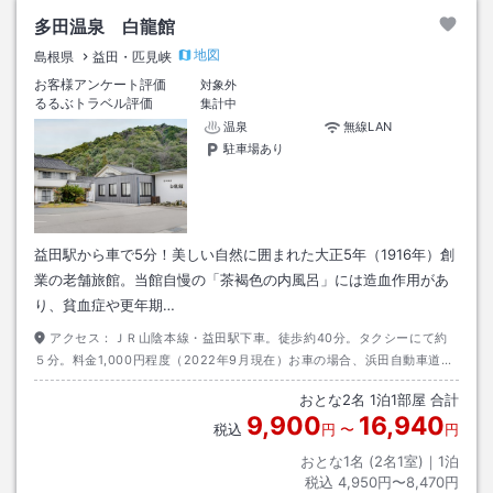
多田温泉 白龍館
地図
島根県
益田・匹見峡
お客様アンケート評価
対象外
るるぶトラベル評価
集計中
温泉
無線LAN
駐車場あり
益田駅から車で5分！美しい自然に囲まれた大正5年（1916年）創
業の老舗旅館。当館自慢の「茶褐色の内風呂」には造血作用があ
り、貧血症や更年期…
アクセス：
ＪＲ山陰本線・益田駅下車。徒歩約40分。タクシーにて約
５分。料金1,000円程度（2022年9月現在）お車の場合、浜田自動車道・
浜田ＩＣより国道9号線へ。【目標】ＪＲ益田駅
おとな
2
名
1
泊
1
部屋 合計
9,900
16,940
税込
円
〜
円
おとな1名 (
2
名1室)｜
1
泊
税込
4,950円〜8,470円