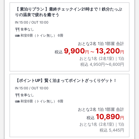
【 素泊りプラン 】最終チェックイン21時まで！鉄分たっぷ
りの温泉で疲れを癒そう
IN
チェックイン
15:00
/ OUT
チェックアウト
10:00
食事なし
和室6畳（トイレ無し）
6畳
おとな
2
名
1
泊
1
部屋 合計
9,900
13,200
税込
円
〜
円
おとな1名 (
2
名1室)｜
1
泊
税込
4,950円〜6,600円
【ポイントUP】賢く泊まってポイントざっくりゲット！
IN
チェックイン
15:00
/ OUT
チェックアウト
10:00
食事なし
和室6畳（トイレ無し）
6畳
おとな
2
名
1
泊
1
部屋 合計
10,890
税込
円
おとな1名 (
2
名1室)｜
1
泊
税込
5,445円