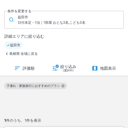
条件を変更する
益田市
日付未定 - 1泊｜1部屋 おとな2名,こども0名
詳細エリアに絞り込む
益田市
島根県 全域に戻る
絞り込み
評価順
地図表示
(選択中)
子連れ・家族旅行におすすめのプラン
この絞り込み条件を解除
1
件のうち、
1
件を表示